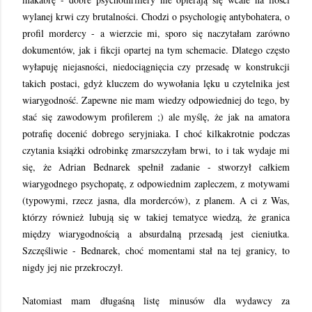
wylanej krwi czy brutalności. Chodzi o psychologię antybohatera, o
profil mordercy - a wierzcie mi, sporo się naczytałam zarówno
dokumentów, jak i fikcji opartej na tym schemacie. Dlatego często
wyłapuję niejasności, niedociągnięcia czy przesadę w konstrukcji
takich postaci, gdyż kluczem do wywołania lęku u czytelnika jest
wiarygodność. Zapewne nie mam wiedzy odpowiedniej do tego, by
stać się zawodowym profilerem ;) ale myślę, że jak na amatora
potrafię docenić dobrego seryjniaka. I choć kilkakrotnie podczas
czytania książki odrobinkę zmarszczyłam brwi, to i tak wydaje mi
się, że Adrian Bednarek spełnił zadanie - stworzył całkiem
wiarygodnego psychopatę, z odpowiednim zapleczem, z motywami
(typowymi, rzecz jasna, dla morderców), z planem. A ci z Was,
którzy również lubują się w takiej tematyce wiedzą, że granica
między wiarygodnością a absurdalną przesadą jest cieniutka.
Szczęśliwie - Bednarek, choć momentami stał na tej granicy, to
nigdy jej nie przekroczył.
Natomiast mam długaśną listę minusów dla wydawcy za