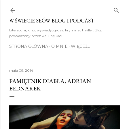
Przejdź do głównej zawartości
W ŚWIECIE SŁÓW. BLOG I PODCAST
Literatura, kino, wywiady, groza, kryminał, thriller. Blog
prowadzony przez Paulinę Król.
STRONA GŁÓWNA
O MNIE
WIĘCEJ…
maja 09, 2014
PAMIĘTNIK DIABŁA, ADRIAN
BEDNAREK