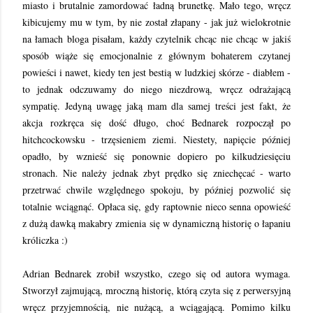
miasto i brutalnie zamordować ładną brunetkę. Mało tego, wręcz
kibicujemy mu w tym, by nie został złapany - jak już wielokrotnie
na łamach bloga pisałam, każdy czytelnik chcąc nie chcąc w jakiś
sposób wiąże się emocjonalnie z głównym bohaterem czytanej
powieści i nawet, kiedy ten jest bestią w ludzkiej skórze - diabłem -
to jednak odczuwamy do niego niezdrową, wręcz odrażającą
sympatię. Jedyną uwagę jaką mam dla samej treści jest fakt, że
akcja rozkręca się dość długo, choć Bednarek rozpoczął po
hitchcockowsku - trzęsieniem ziemi. Niestety, napięcie później
opadło, by wznieść się ponownie dopiero po kilkudziesięciu
stronach. Nie należy jednak zbyt prędko się zniechęcać - warto
przetrwać chwile względnego spokoju, by później pozwolić się
totalnie wciągnąć. Opłaca się, gdy raptownie nieco senna opowieść
z dużą dawką makabry zmienia się w dynamiczną historię o łapaniu
króliczka :)
Adrian Bednarek zrobił wszystko, czego się od autora wymaga.
Stworzył zajmującą, mroczną historię, którą czyta się z perwersyjną
wręcz przyjemnością, nie nużącą, a wciągającą. Pomimo kilku