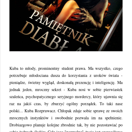
Kuba to młody, prominentny student prawa. Ma wszystko, czego
potrzebuje młodociana dusza do korzystania z uroków świata -
pieniądze, świetny wygląd, doskonałą prezencję i inteligencję. Ma
jednak jeden, mroczny sekret - Kuba nosi w sobie pierwiastek
szaleńca, psychopatycznego seryjnego mordercy, który ujawnia się
raz na jakiś czas, by zburzyć ogólny porządek. To taki nasz
polski... Kuba Rozpruwacz. Chłopak zdaje sobie sprawę ze swoich
mrocznych instynktów i swobodnie pozwala im na spełnienie.
Drobiazgowo planuje kolejne zbrodnie tak, by nie pozostawiać po
sobie żadnych śladów. Całe jego "normalne" życie jest szczegółowo