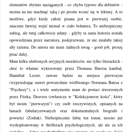
elementów zbytnio naciąganych - co chyba typowe dla debiutów -
można na nie machnąć ręką i po prostu wczuć się w lekturę. A to
możliwe, gdyż kiedy całość pisana jest w pierwszej osobie,
znacznie łatwiej wejść niemal w ciało bohatera. To niebezpieczny
zabieg, ale tutaj całkowicie udany - gdyby ta sama historia została
opowiedziana przez narratora, podejrzewam, że nie miałaby takiej
siły rażenia. Do autora nie mam żadnych uwag - good job, proszę
pisać dalej.
Mam kilku ulubionych seryjnych morderców, nie tylko literackich -
choć to właśnie wykreowany przez Thomasa Harrisa kanibal,
Hannibal Lecter, zawsze będzie na miejscu pierwszym
(wyprzedzając nawet powszechnie wielbionego Normana Batesa z
"Psychozy"), a i wiele sentymentu mam do postaci stworzonych
przez Fitzka, Deavera (zwłaszcza w "Kolekcjonerze kości", który
był moim "pierwszym") czy osób rzeczywistych, opisanych na
łamach fabularyzowanych oraz dokumentalnych biografii i
powieści (Zodiak). Niebezpiecznie lubię ten temat, mocno już
wyeksploatowany w thrillerach psychologicznych, ale nie za ich
makabrę - dobre psychothrillery nie opierają się wcale na ilości