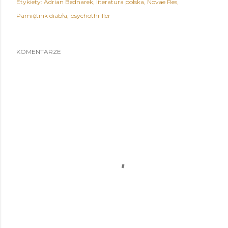
Etykiety:
Adrian Bednarek
literatura polska
Novae Res
Pamiętnik diabła
psychothriller
KOMENTARZE