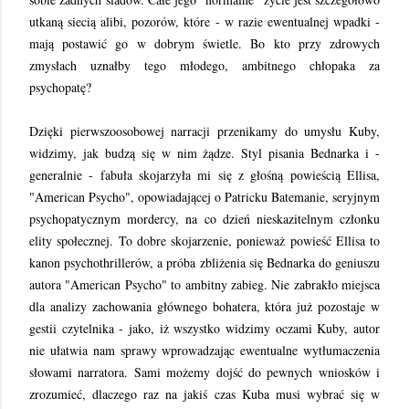
utkaną siecią alibi, pozorów, które - w razie ewentualnej wpadki -
mają postawić go w dobrym świetle. Bo kto przy zdrowych
zmysłach uznałby tego młodego, ambitnego chłopaka za
psychopatę?
Dzięki pierwszoosobowej narracji przenikamy do umysłu Kuby,
widzimy, jak budzą się w nim żądze. Styl pisania Bednarka i -
generalnie - fabuła skojarzyła mi się z głośną powieścią Ellisa,
"American Psycho", opowiadającej o Patricku Batemanie, seryjnym
psychopatycznym mordercy, na co dzień nieskazitelnym członku
elity społecznej. To dobre skojarzenie, ponieważ powieść Ellisa to
kanon psychothrillerów, a próba zbliżenia się Bednarka do geniuszu
autora "American Psycho" to ambitny zabieg. Nie zabrakło miejsca
dla analizy zachowania głównego bohatera, która już pozostaje w
gestii czytelnika - jako, iż wszystko widzimy oczami Kuby, autor
nie ułatwia nam sprawy wprowadzając ewentualne wytłumaczenia
słowami narratora. Sami możemy dojść do pewnych wniosków i
zrozumieć, dlaczego raz na jakiś czas Kuba musi wybrać się w