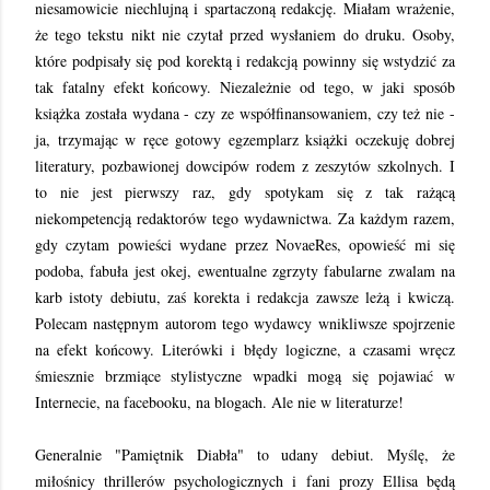
niesamowicie niechlujną i spartaczoną redakcję. Miałam wrażenie,
że tego tekstu nikt nie czytał przed wysłaniem do druku. Osoby,
które podpisały się pod korektą i redakcją powinny się wstydzić za
tak fatalny efekt końcowy. Niezależnie od tego, w jaki sposób
książka została wydana - czy ze współfinansowaniem, czy też nie -
ja, trzymając w ręce gotowy egzemplarz książki oczekuję dobrej
literatury, pozbawionej dowcipów rodem z zeszytów szkolnych. I
to nie jest pierwszy raz, gdy spotykam się z tak rażącą
niekompetencją redaktorów tego wydawnictwa. Za każdym razem,
gdy czytam powieści wydane przez NovaeRes, opowieść mi się
podoba, fabuła jest okej, ewentualne zgrzyty fabularne zwalam na
karb istoty debiutu, zaś korekta i redakcja zawsze leżą i kwiczą.
Polecam następnym autorom tego wydawcy wnikliwsze spojrzenie
na efekt końcowy. Literówki i błędy logiczne, a czasami wręcz
śmiesznie brzmiące stylistyczne wpadki mogą się pojawiać w
Internecie, na facebooku, na blogach. Ale nie w literaturze!
Generalnie "Pamiętnik Diabła" to udany debiut. Myślę, że
miłośnicy thrillerów psychologicznych i fani prozy Ellisa będą