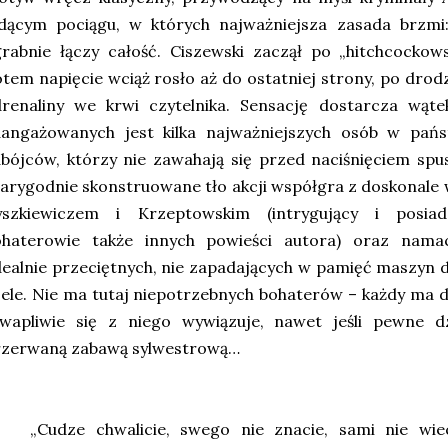
dącym pociągu, w których najważniejsza zasada brzmi: 
rabnie łączy całość. Ciszewski zaczął po „hitchcockow
tem napięcie wciąż rosło aż do ostatniej strony, po dro
drenaliny we krwi czytelnika. Sensację dostarcza wąt
aangażowanych jest kilka najważniejszych osób w pańs
bójców, którzy nie zawahają się przed naciśnięciem spu
arygodnie skonstruowane tło akcji współgra z doskonale
yszkiewiczem i Krzeptowskim (intrygujący i posiad
ohaterowie także innych powieści autora) oraz namac
dealnie przeciętnych, nie zapadających w pamięć maszyn 
ele. Nie ma tutaj niepotrzebnych bohaterów – każdy ma d
kwapliwie się z niego wywiązuje, nawet jeśli pewne d
rzerwaną zabawą sylwestrową…
„Cudze chwalicie, swego nie znacie, sami nie wiec