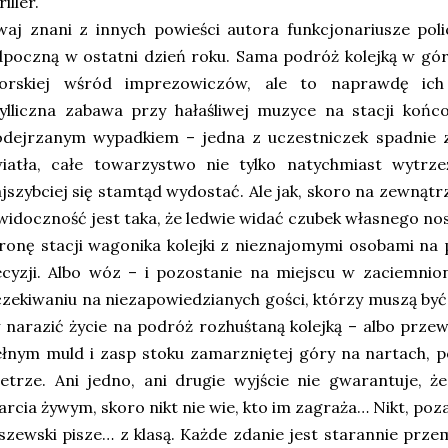
riller.
aj znani z innych powieści autora funkcjonariusze polic
poczną w ostatni dzień roku. Sama podróż kolejką w gó
orskiej wśród imprezowiczów, ale to naprawdę ich 
ylliczna zabawa przy hałaśliwej muzyce na stacji końc
odejrzanym wypadkiem – jedna z uczestniczek spadnie 
iatła, całe towarzystwo nie tylko natychmiast wytrzeź
jszybciej się stamtąd wydostać. Ale jak, skoro na zewnątrz 
widoczność jest taka, że ledwie widać czubek własnego n
ronę stacji wagonika kolejki z nieznajomymi osobami na
ecyzji. Albo wóz – i pozostanie na miejscu w zaciemni
zekiwaniu na niezapowiedzianych gości, którzy muszą b
 narazić życie na podróż rozhuśtaną kolejką – albo prze
łnym muld i zasp stoku zamarzniętej góry na nartach, p
etrze. Ani jedno, ani drugie wyjście nie gwarantuje, ż
arcia żywym, skoro nikt nie wie, kto im zagraża… Nikt, poz
szewski pisze… z klasą. Każde zdanie jest starannie prze