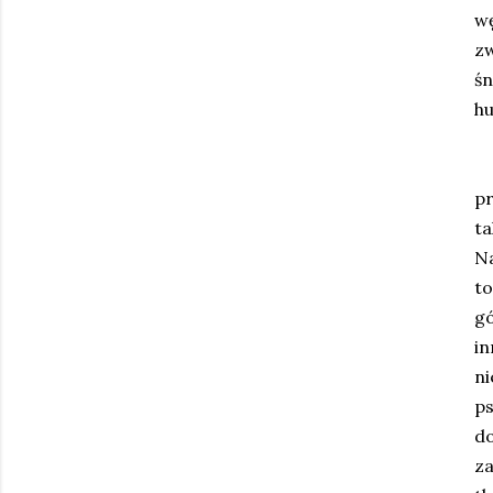
wę
z
śn
hu
pr
t
Na
to
g
in
n
ps
do
za