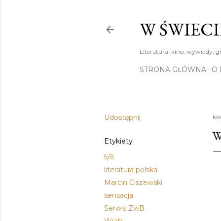
W ŚWIECI
Literatura, kino, wywiady, g
STRONA GŁÓWNA
O 
Udostępnij
kw
W
Etykiety
5/6
literatura polska
Marcin Ciszewski
sensacja
Serwis ZwB