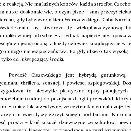
ę z reakcją. Nie ma luźnych końców, każda strzelba Czech
m autor doskonale wie, o czym pisze – sam przeżył cie
erchu, gdy był zawodnikiem Warszawskiego Klubu Narcia
oświadczenia, by stworzyć tę wielopłaszczyznową his
komplikowanej intrydze - a jednak napięcie nie opuszc
ścigu za jedną osobą, a każdy człowiek znajdujący się w j
romnego niebezpieczeństwa. Bo gdy idzie o tak wysoką 
 tylko cel, uświęcający środki.
Powieść Ciszewskiego jest hybrydą gatunkową, 
yminału, thrillera, sensacji i powieści szpiegowskiej. 
rzygodowa to niezwykle plastyczne opisy panującyc
emożebnie trudnej do przejścia drogi i przeszkód, któr
oło – opisy tak sugestywne, że czytelnik nieomal czuje 
arzy i prawie słyszy zgrzyt śniegu pod butami. Natomi
ść prosta – ktoś zrzucił dziewczynę ze schodów, niewąt
otyw wręcz klasyczny, przywodzący na myśl kryminały 