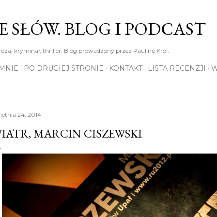
Przejdź do głównej zawartości
E SŁÓW. BLOG I PODCAST
roza, kryminał, thriller. Blog prowadzony przez Paulinę Król.
MNIE
PO DRUGIEJ STRONIE
KONTAKT
LISTA RECENZJI
W
ietnia 24, 2014
IATR, MARCIN CISZEWSKI