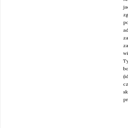
ja
zg
po
a
z
za
wi
T
b
(i
cz
s
p