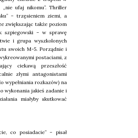
„nie ufaj nikomu”. Thriller
sku” – trzęsieniem ziemi, a
dze zwiększając także poziom
ek szpiegowski – w sprawę
twie i grupa wyszkolonych
stu swoich M-5. Porządnie i
 wykreowanymi postaciami, z
ający ciekawą przeszłość
alnie złymi antagonistami
do wypełniania rozkazów) na
o wykonania jakieś zadanie i
ziałania miałyby skutkować
ie, co posiadacie” – pisał