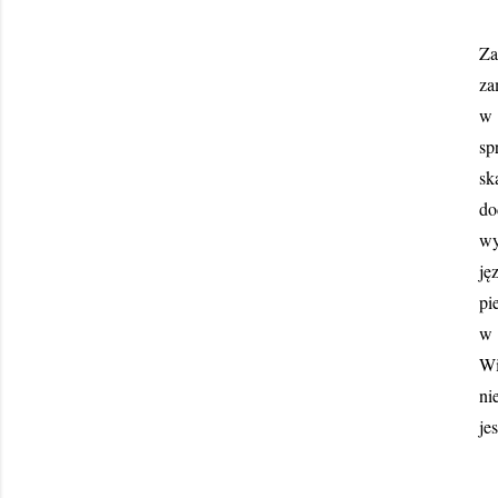
Za
za
w 
sp
sk
do
wy
ję
pi
w 
Wi
ni
je