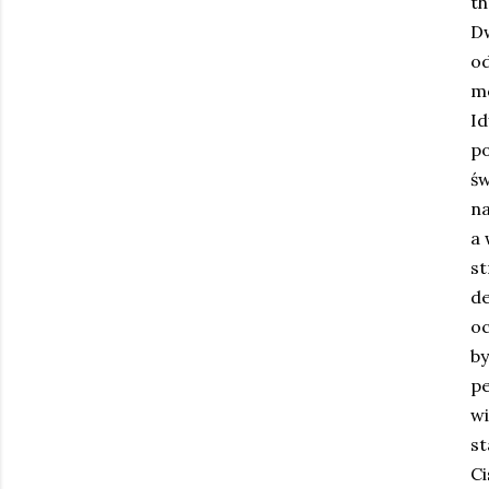
th
Dw
od
m
Id
p
św
na
a 
st
d
oc
by
pe
wi
st
Ci