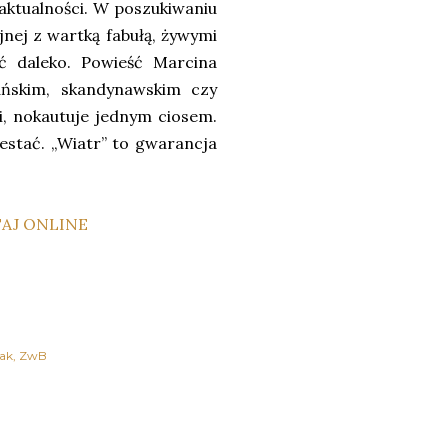
a aktualności. W poszukiwaniu
jnej z wartką fabułą, żywymi
ać daleko. Powieść Marcina
ańskim, skandynawskim czy
ki, nokautuje jednym ciosem.
zestać. „Wiatr” to gwarancja
ak
ZwB