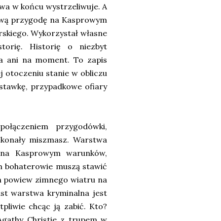
owa w końcu wystrzeliwuje. A
kawą przygodę na Kasprowym
rskiego. Wykorzystał własne
torię. Historię o niezbyt
za ani na moment. To zapis
ej otoczeniu stanie w obliczu
stawkę, przypadkowe ofiary
połączeniem przygodówki,
Doskonały miszmasz. Warstwa
h na Kasprowym warunków,
ym bohaterowie muszą stawić
ten powiew zimnego wiatru na
ast warstwa kryminalna jest
pliwie chcąc ją zabić. Kto?
Agathy Christie z trupem w