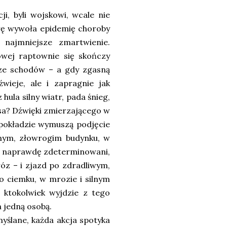
ji, byli wojskowi, wcale nie
rę wywoła epidemię choroby
najmniejsze zmartwienie.
owej raptownie się skończy
ze schodów – a gdy zgasną
wieje, ale i zapragnie jak
hula silny wiatr, pada śnieg,
osa? Dźwięki zmierzającego w
 pokładzie wymuszą podjęcie
onym, złowrogim budynku, w
yć naprawdę zdeterminowani,
wóz – i zjazd po zdradliwym,
o ciemku, w mrozie i silnym
e ktokolwiek wyjdzie z tego
a jedną osobą.
myślane, każda akcja spotyka