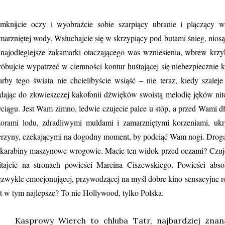
mknijcie oczy i wyobraźcie sobie szarpiący ubranie i plączący wł
marzniętej wody. Wsłuchajcie się w skrzypiący pod butami śnieg, nios
najodleglejsze zakamarki otaczającego was wzniesienia, wbrew krzy
róbujcie wypatrzeć w ciemności kontur huśtającej się niebezpiecznie ko
arby tego świata nie chcielibyście wsiąść – nie teraz, kiedy szaleje
dając do złowieszczej kakofonii dźwięków swoistą melodię jęków nitó
ciągu. Jest Wam zimno, ledwie czujecie palce u stóp, a przed Wami 
zorami lodu, zdradliwymi muldami i zamarzniętymi korzeniami, ukr
erzyny, czekającymi na dogodny moment, by podciąć Wam nogi. Droga, 
karabiny maszynowe wrogowie. Macie ten widok przed oczami? Czujecie
tajcie na stronach powieści Marcina Ciszewskiego. Powieści absol
ezwykle emocjonującej, przywodzącej na myśl dobre kino sensacyjne 
st w tym najlepsze? To nie Hollywood, tylko Polska.
Kasprowy Wierch to chluba Tatr, najbardziej znana