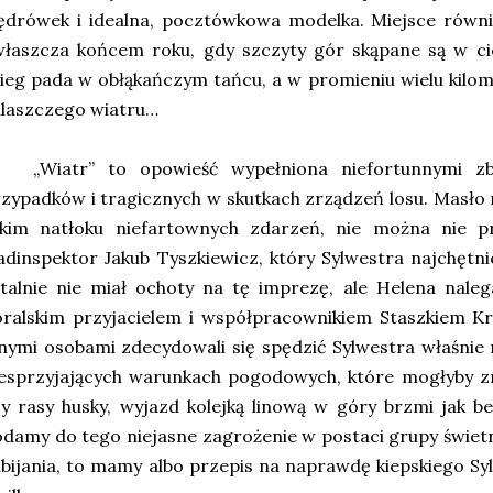
drówek i idealna, pocztówkowa modelka. Miejsce równie
właszcza końcem roku, gdy szczyty gór skąpane są w ci
ieg pada w obłąkańczym tańcu, a w promieniu wielu kilom
laszczego wiatru…
„Wiatr” to opowieść wypełniona niefortunnymi zbi
zypadków i tragicznych w skutkach zrządzeń losu. Masło 
akim natłoku niefartownych zdarzeń, nie można nie p
dinspektor Jakub Tyszkiewicz, który Sylwestra najchętni
talnie nie miał ochoty na tę imprezę, ale Helena nale
óralskim przyjacielem i współpracownikiem Staszkiem K
nymi osobami zdecydowali się spędzić Sylwestra właśnie
iesprzyjających warunkach pogodowych, które mogłyby z
y rasy husky, wyjazd kolejką linową w góry brzmi jak beł
damy do tego niejasne zagrożenie w postaci grupy świe
bijania, to mamy albo przepis na naprawdę kiepskiego Sy