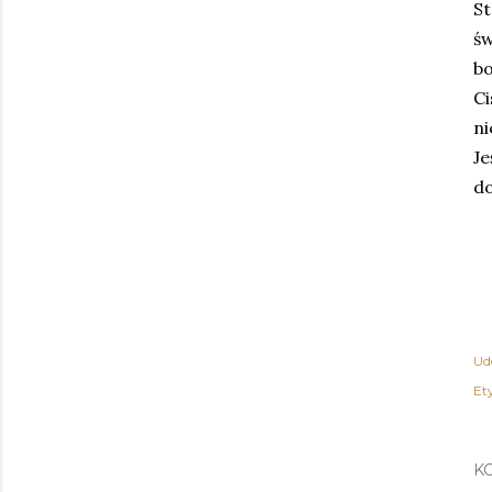
St
św
b
C
ni
Je
do
Ud
Ety
K