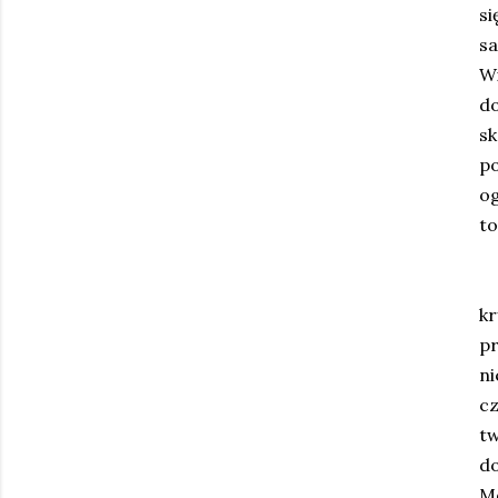
si
sa
Wi
d
s
po
og
to
kr
p
ni
cz
tw
do
M