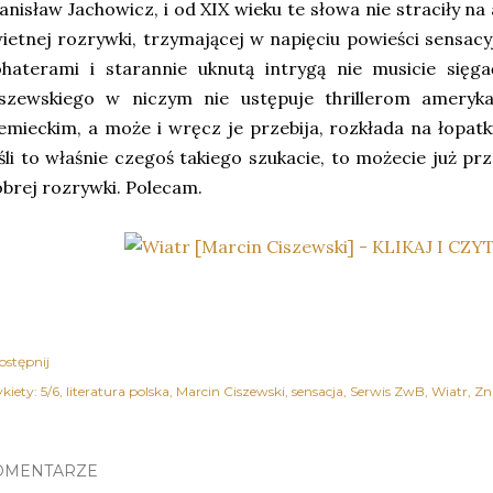
anisław Jachowicz, i od XIX wieku te słowa nie straciły n
ietnej rozrywki, trzymającej w napięciu powieści sensacy
ohaterami i starannie uknutą intrygą nie musicie sięg
iszewskiego w niczym nie ustępuje thrillerom ameryk
emieckim, a może i wręcz je przebija, rozkłada na łopat
śli to właśnie czegoś takiego szukacie, to możecie już pr
brej rozrywki. Polecam.
ostępnij
kiety:
5/6
literatura polska
Marcin Ciszewski
sensacja
Serwis ZwB
Wiatr
Zn
OMENTARZE