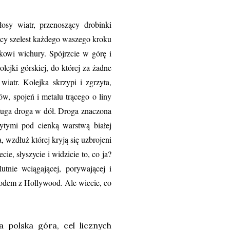
osy wiatr, przenoszący drobinki
ący szelest każdego waszego kroku
kowi wichury. Spójrzcie w górę i
lejki górskiej, do której za żadne
 wiatr. Kolejka skrzypi i zgrzyta,
w, spojeń i metalu trącego o liny
długa droga w dół. Droga znaczona
ytymi pod cienką warstwą białej
wzdłuż której kryją się uzbrojeni
, słyszycie i widzicie to, co ja?
utnie wciągającej, porywającej i
rodem z Hollywood. Ale wiecie, co
 polska góra, cel licznych