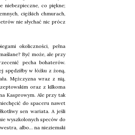
 niebezpieczne, co piękne;
emnych, ciężkich chmurach,
etrów nie słychać nic prócz
egami okoliczności, pełna
maślane? Być może, ale przy
rzecenić pecha bohaterów.
ej spędziłby w łóżku z żoną,
gała. Mężczyzna wraz z nią,
rzeptowskim oraz z kilkoma
 na Kasprowym. Ale przy tak
niechęcić do spaceru nawet
kotliwy sen wariata. A jeśli
tnie wyszkolonych speców do
lwestra, albo… na nieziemski