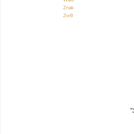
Wiatr
Znak
ZwB
"