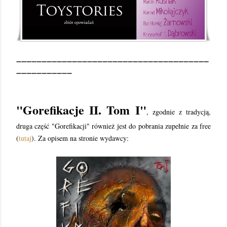
______________________________________
___________
"Gorefikacje II. Tom I"
, z
godnie z tradycją,
druga część "Gorefikacji" również jest do pobrania zupełnie za free
(
tutaj
). Za opisem na stronie wydawcy: