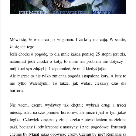
Mówi się, że w marcu jak w garncu. I że koty marcują. W sensie,
że się ten-tego.
Jeśli chodzi o pogodę, to dla mnie każda poniżej 25 stopni jest zła,
natomiast jeśli chodzi o koty, to mnie ten problem nie dotyczy -
mój koci syn zdążył już zapomnieć, że miał kiedyś jajka.
Ale marzec to nie tylko zmienna pogoda i napalone koty. A luty to
nie tylko Walentynki. To także, jak widać, ciekawy czas dla
horroru.
Nie wiem, czemu wydawcy tak chętnie wybrali drugi i trzeci
miesiąc roku na czas premier horrorów, ale może i jest w tym jakaś
logika. Człowiek zmęczony zimą, czeka z utęsknieniem na zielone
pąki, bociany i lody kręcone z maszyny, i z tej pogodowej frustracji
chętnie by łyknął jakąś opowieść grozy. Czemu by nie? Romanse są