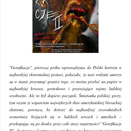
"Gorefikacje", pierwsza próba wprowadzenia do Polski horroru w
najbardziej ekstremalnej postaci, pokazała, że nasi rodzimi autorzy
są w stanie przesunąć granice tego, co można przelać na papier w
najbardziej krwawe, groteskowe i przerażające rejony ludzkiej
wyobraźni. Ale to był dopiero początek. Śmietanka polskiej grozy,
tym razem ze wsparciem największych sław amerykańskiej literackiej
ekstremy, powraca, by dotrzeć do najbardziej zwyrodniałych
scenariuszy kryjących się w ludzkich sercach i umysłach –
przekopując się po drodze przez całe stosy wnętrzności! "Gorefikacje
II", dwutomowa kontynuacja wypełniona po brzegi najmocniejszymi