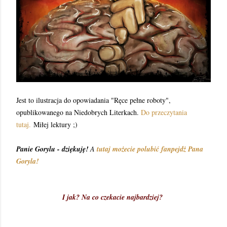
Jest to ilustracja do opowiadania "Ręce pełne roboty",
opublikowanego na Niedobrych Literkach.
Do przeczytania
tutaj.
Miłej lektury ;)
Panie Gorylu - dziękuję!
A
tutaj możecie polubić fanpejdż Pana
Goryla!
I jak? Na co czekacie najbardziej?