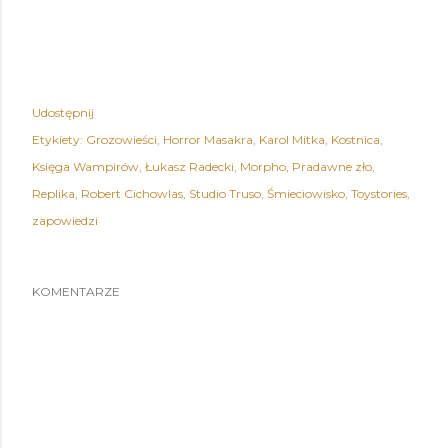
Udostępnij
Etykiety:
Grozowieści
Horror Masakra
Karol Mitka
Kostnica
Księga Wampirów
Łukasz Radecki
Morpho
Pradawne zło
Replika
Robert Cichowlas
Studio Truso
Śmieciowisko
Toystories
zapowiedzi
KOMENTARZE