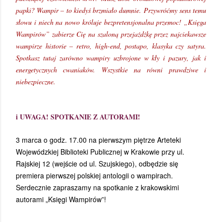
papki? Wampir – to kiedyś brzmiało dumnie. Przywróćmy sens temu
słowu i niech na nowo króluje bezpretensjonalna przemoc! „Księga
Wampirów” zabierze Cię na szaloną przejażdżkę przez najciekawsze
wampirze historie – retro, high-end, postapo, klasyka czy satyra.
Spotkasz tutaj zarówno wampiry uzbrojone w kły i pazury, jak i
energetycznych cwaniaków. Wszystkie na równi prawdziwe i
niebezpieczne.
i UWAGA! SPOTKANIE Z AUTORAMI!
3 marca o godz. 17.00 na pierwszym piętrze Arteteki
Wojewódzkiej Biblioteki Publicznej w Krakowie przy ul.
Rajskiej 12 (wejście od ul. Szujskiego), odbędzie się
premiera pierwszej polskiej antologii o wampirach.
Serdecznie zapraszamy na spotkanie z krakowskimi
autorami „Księgi Wampirów”!