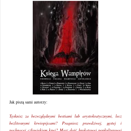
Jak piszą sami autorzy:
Tęsknisz za bezwzględnymi bestiami lub arystokratycznymi, lecz
bezlitosnymi krwiopijcami? Pragniesz prawdziwej, gęstej i
pachnącej człowiekiem krwi? Masz dość brokatowej popkulturowej