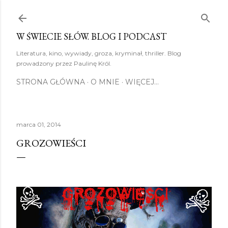
Przejdź do głównej zawartości
W ŚWIECIE SŁÓW. BLOG I PODCAST
Literatura, kino, wywiady, groza, kryminał, thriller. Blog
prowadzony przez Paulinę Król.
STRONA GŁÓWNA
O MNIE
WIĘCEJ…
marca 01, 2014
GROZOWIEŚCI