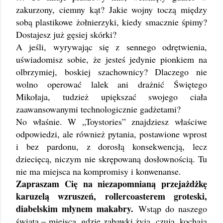
zakurzony, ciemny kąt? Jakie wojny toczą między
sobą plastikowe żołnierzyki, kiedy smacznie śpimy?
Dostajesz już gęsiej skórki?
A jeśli, wyrywając się z sennego odrętwienia,
uświadomisz sobie, że jesteś jedynie pionkiem na
olbrzymiej, boskiej szachownicy? Dlaczego nie
wolno operować lalek ani drażnić Świętego
Mikołaja, tudzież upiększać swojego ciała
zaawansowanymi technologicznie gadżetami?
No właśnie. W „Toystories” znajdziesz właściwe
odpowiedzi, ale również pytania, postawione wprost
i bez pardonu, z dorosłą konsekwencją, lecz
dziecięcą, niczym nie skrępowaną dosłownością. Tu
nie ma miejsca na kompromisy i konwenanse.
Zapraszam Cię na niezapomnianą przejażdżkę
karuzelą wzruszeń, rollercoasterem groteski,
diabelskim młynem makabry.
Wstąp do naszego
świata – miejsca, gdzie zabawki żyją, czują, kochają