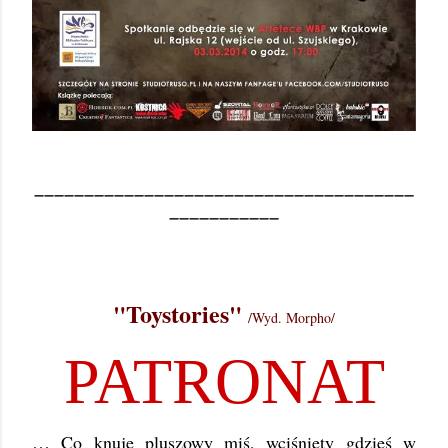
______________________________________
___________
"Toystories"
/Wyd. Morpho/
PATRONAT
… Co knuje pluszowy miś, wciśnięty gdzieś w