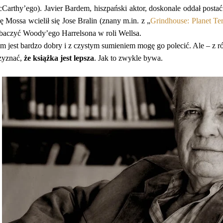
Carthy’ego). Javier Bardem, hiszpański aktor, doskonale oddał post
lę Mossa wcielił się Jose Bralin (znany m.in. z „
Grindhouse: Planet Ter
baczyć Woody’ego Harrelsona w roli Wellsa.
lm jest bardzo dobry i z czystym sumieniem mogę go polecić. Ale – z
zyznać,
że książka jest lepsza
. Jak to zwykle bywa.