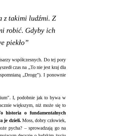
 z takimi ludźmi. Z
mi robić. Gdyby ich
we piekło”
sarzy współczesnych. Do tej pory
szedł czas na „To nie jest kraj dla
 wspomnianą „Drogę”). I ponownie
tium". I, podobnie jak to bywa w
cznie większym, niż może się to
o historia o fundamentalnych
 je dzieli.
Moss, dobry człowiek,
 może pycha? – sprowadzają go na
jmującym decyzję o ludzkim życiu