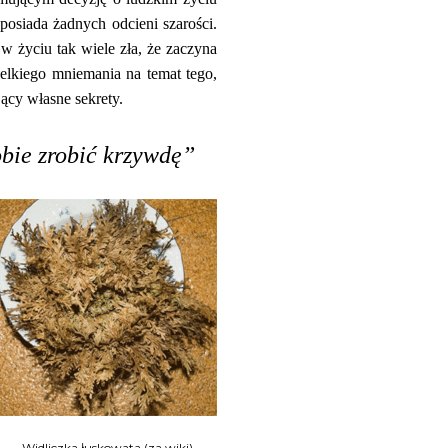
posiada żadnych odcieni szarości.
 w życiu tak wiele zła, że zaczyna
ielkiego mniemania na temat tego,
jący własne sekrety.
obie zrobić krzywdę”
Widliczka łuskowata (za wiki)