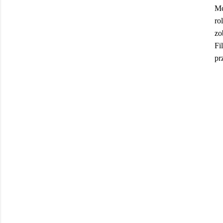
Mc
ro
zo
Fi
pr