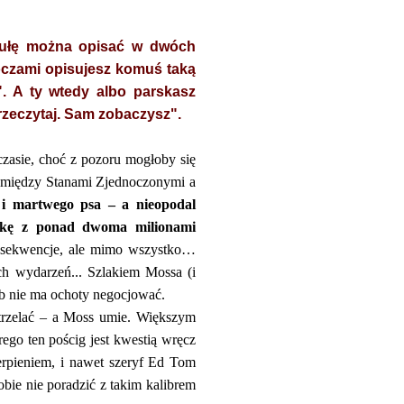
fabułę można opisać w dwóch
oczami opisujesz komuś taką
". A ty wtedy albo parskasz
rzeczytaj. Sam zobaczysz".
zasie, choć z pozoru mogłoby się
omiędzy Stanami Zjednoczonymi a
 i martwego psa – a nieopodal
ówkę z ponad dwoma milionami
onsekwencje, ale mimo wszystko…
ch wydarzeń... Szlakiem Mossa (i
sób nie ma ochoty negocjować.
strzelać – a Moss umie. Większym
ego ten pościg jest kwestią wręcz
rpieniem, i nawet szeryf Ed Tom
obie nie poradzić z takim kalibrem