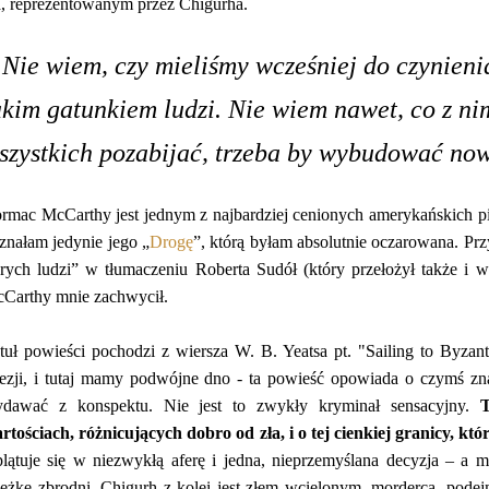
a, reprezentowanym przez Chigurha.
Nie wiem, czy mieliśmy wcześniej do czynienia
akim gatunkiem ludzi. Nie wiem nawet, co z ni
szystkich pozabijać, trzeba by wybudować no
rmac McCarthy jest jednym z najbardziej cenionych amerykańskich pi
znałam jedynie jego „
Drogę
”, którą byłam absolutnie oczarowana. Przy
arych ludzi” w tłumaczeniu Roberta Sudół (który przełożył także i
Carthy mnie zachwycił.
tuł powieści pochodzi z wiersza W. B. Yeatsa pt. "Sailing to Byzan
ezji, i tutaj mamy podwójne dno - ta powieść
opowiada o czymś zna
dawać z konspektu. Nie jest to zwykły kryminał sensacyjny.
T
rtościach, różnicujących dobro od zła, i o tej cienkiej granicy, która
lątuje się w niezwykłą aferę i jedna, nieprzemyślana decyzja – a
ieżkę zbrodni. Chigurh z kolei jest złem wcielonym, mordercą, pode