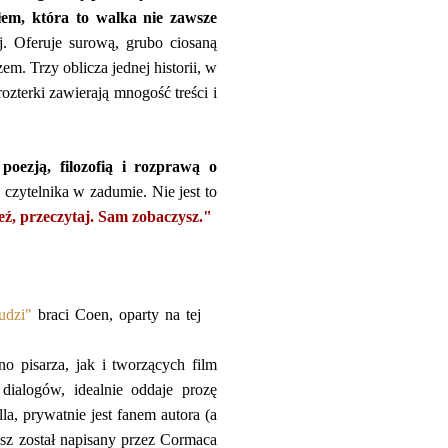
złem, która to walka nie zawsze
ej. Oferuje surową, grubo ciosaną
em. Trzy oblicza jednej historii, w
rozterki zawierają mnogość treści i
poezją, filozofią i rozprawą o
 czytelnika w zadumie. Nie jest to
ź, przeczytaj. Sam zobaczysz."
ludzi"
braci Coen, oparty na tej
 pisarza, jak i tworzących film
ialogów, idealnie oddaje prozę
a, prywatnie jest fanem autora (a
iusz został napisany przez Cormaca