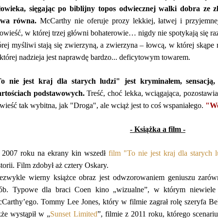
łowieka, sięgając po biblijny topos odwiecznej walki dobra ze 
ywa równa.
McCarthy nie oferuje prozy lekkiej, łatwej i przyjemn
owieść, w której trzej główni bohaterowie… nigdy nie spotykają się raz
órej myśliwi stają się zwierzyną, a zwierzyna – łowcą, w której skąpe 
której nadzieja jest naprawdę bardzo... deficytowym towarem.
o nie jest kraj dla starych ludzi" jest kryminałem, sensacją, 
rtościach podstawowych.
Treść, choć lekka, wciągająca, pozostawia
wieść tak wybitna, jak "Droga", ale wciąż jest to coś wspaniałego.
"We
- Książka a film -
2007 roku na ekrany kin wszedł
film "To nie jest kraj dla starych 
storii. Film zdobył aż cztery Oskary.
ezwykle wierny książce obraz jest odwzorowaniem geniuszu zarówno
ób. Typowe dla braci Coen kino „wizualne”, w którym niewiele d
Carthy’ego. Tommy Lee Jones, który w filmie zagrał rolę szeryfa Bell
kże wystąpił w „
Sunset Limited
”, filmie z 2011 roku, którego scenar