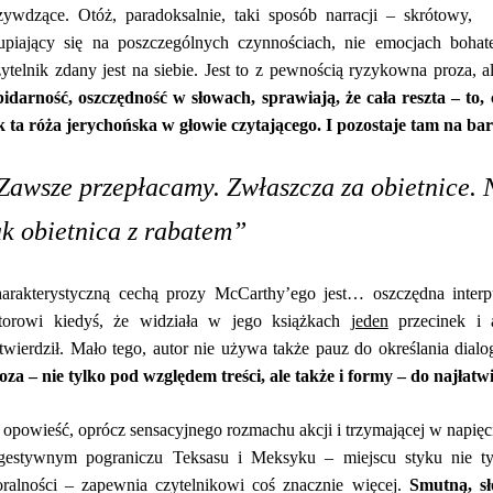
zywdzące. Otóż, paradoksalnie, taki sposób narracji – skrótowy,
upiający się na poszczególnych czynnościach, nie emocjach bohat
ytelnik zdany jest na siebie. Jest to z pewnością ryzykowna proza, 
pidarność, oszczędność w słowach, sprawiają, że cała reszta – to
k ta róża jerychońska w głowie czytającego. I pozostaje tam na ba
Zawsze przepłacamy. Zwłaszcza za obietnice. 
ak obietnica z rabatem”
arakterystyczną cechą prozy McCarthy’ego jest… oszczędna inter
torowi kiedyś, że widziała w jego książkach
jeden
przecinek i
twierdził. Mało tego, autor nie używa także pauz do określania dial
oza – nie tylko pod względem treści, ale także i formy – do najłatwi
 opowieść, oprócz sensacyjnego rozmachu akcji i trzymającej w napięc
gestywnym pograniczu Teksasu i Meksyku – miejscu styku nie tyl
ralności – zapewnia czytelnikowi coś znacznie więcej.
Smutną, s