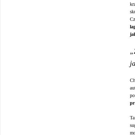
kr
sk
Cz
la
ja
„
j
Ch
au
po
pr
Ta
su
mo