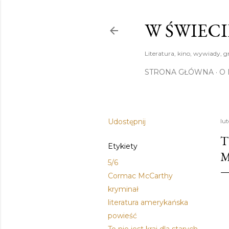
W ŚWIECI
Literatura, kino, wywiady, g
STRONA GŁÓWNA
O 
Udostępnij
lut
T
Etykiety
M
5/6
Cormac McCarthy
kryminał
literatura amerykańska
powieść