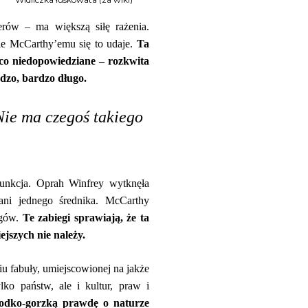
erów – ma większą siłę rażenia.
ale McCarthy’emu się to udaje.
Ta
, co niedopowiedziane – rozkwita
rdzo, bardzo długo.
Nie ma czegoś takiego
punkcja. Oprah Winfrey wytknęła
 ani jednego średnika. McCarthy
ogów.
Te zabiegi sprawiają, że ta
ejszych nie należy.
iu fabuły, umiejscowionej na jakże
ko państw, ale i kultur, praw i
łodko-gorzką prawdę o naturze