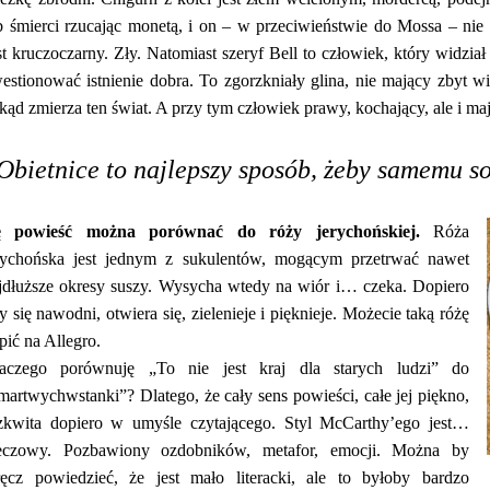
b śmierci rzucając monetą, i on – w przeciwieństwie do Mossa – nie 
st kruczoczarny. Zły. Natomiast szeryf Bell to człowiek, który widział
estionować istnienie dobra. To zgorzkniały glina, nie mający zbyt w
kąd zmierza ten świat. A przy tym człowiek prawy, kochający, ale i ma
Obietnice to najlepszy sposób, żeby samemu s
ę powieść można porównać do róży jerychońskiej.
Róża
rychońska jest jednym z sukulentów, mogącym przetrwać nawet
jdłuższe okresy suszy. Wysycha wtedy na wiór i… czeka. Dopiero
y się nawodni, otwiera się, zielenieje i pięknieje. Możecie taką różę
pić na Allegro.
aczego porównuję „To nie jest kraj dla starych ludzi” do
martwychwstanki”? Dlatego, że cały sens powieści, całe jej piękno,
zkwita dopiero w umyśle czytającego. Styl McCarthy’ego jest…
eczowy. Pozbawiony ozdobników, metafor, emocji. Można by
ęcz powiedzieć, że jest mało literacki, ale to byłoby bardzo