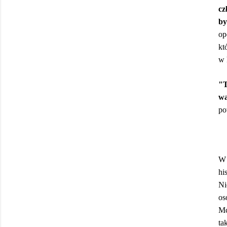
cz
b
op
kt
w 
"T
wa
po
W 
hi
Ni
os
Mc
ta