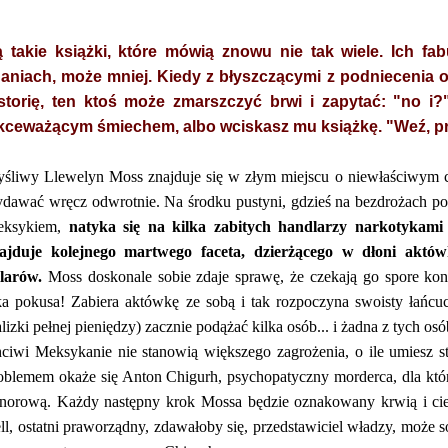
 takie książki, które mówią znowu nie tak wiele. Ich 
aniach, może mniej. Kiedy z błyszczącymi z podniecenia 
storię, ten ktoś może zmarszczyć brwi i zapytać: "no i?
kceważącym śmiechem, albo wciskasz mu książkę. "Weź, p
śliwy Llewelyn Moss znajduje się w złym miejscu o niewłaściwym c
dawać wręcz odwrotnie. Na środku pustyni, gdzieś na bezdrożach p
eksykiem,
natyka się na kilka zabitych handlarzy narkotykami
ajduje kolejnego martwego faceta, dzierżącego w dłoni akt
larów.
Moss doskonale sobie zdaje sprawę, że czekają go spore k
ka pokusa! Zabiera aktówkę ze sobą i tak rozpoczyna swoisty łańcu
lizki pełnej pieniędzy) zacznie podążać kilka osób... i żadna z tych o
ciwi Meksykanie nie stanowią większego zagrożenia, o ile umiesz 
oblemem okaże się Anton Chigurh, psychopatyczny morderca, dla któr
norową. Każdy następny krok Mossa będzie oznakowany krwią i cie
ll, ostatni praworządny, zdawałoby się, przedstawiciel władzy, może s