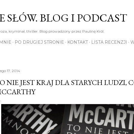
Przejdź do głównej zawartości
E SŁÓW. BLOG I PODCAST
roza, kryminał, thriller. Blog prowadzony przez Paulinę Król.
MNIE
PO DRUGIEJ STRONIE
KONTAKT
LISTA RECENZJI
W
ego 17, 2014
O NIE JEST KRAJ DLA STARYCH LUDZI,
CCARTHY