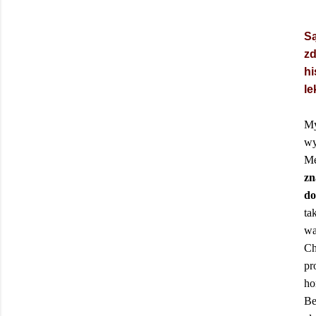
Są
zd
hi
le
My
wy
M
zn
do
ta
wa
Ch
pr
ho
Be