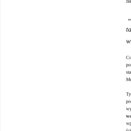
zł
„
t
w
Co
po
st
Mc
Ty
po
wy
wa
wp
śc