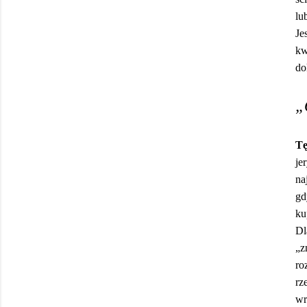
lu
Je
kw
do
„
T
je
na
gd
ku
Dl
„z
ro
rz
wr