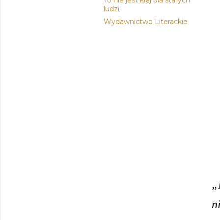
To nie jest kraj dla starych
ludzi
Wydawnictwo Literackie
„
n