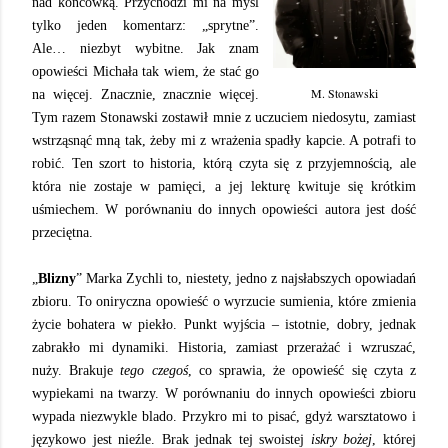
nad końcówką. Przychodzi mi na myśl
tylko jeden komentarz: „sprytne”.
Ale… niezbyt wybitne. Jak znam
opowieści Michała tak wiem, że stać go
M. Stonawski
na więcej. Znacznie, znacznie więcej.
Tym razem Stonawski zostawił mnie z uczuciem niedosytu, zamiast
wstrząsnąć mną tak, żeby mi z wrażenia spadły kapcie. A potrafi to
robić. Ten szort to historia, którą czyta się z przyjemnością, ale
która nie zostaje w pamięci, a jej lekturę kwituje się krótkim
uśmiechem. W porównaniu do innych opowieści autora jest dość
przeciętna.
„
Blizny
” Marka Zychli to, niestety, jedno z najsłabszych opowiadań
zbioru. To oniryczna opowieść o wyrzucie sumienia, które zmienia
życie bohatera w piekło. Punkt wyjścia – istotnie, dobry, jednak
zabrakło mi dynamiki. Historia, zamiast przerażać i wzruszać,
nuży. Brakuje
tego czegoś
, co sprawia, że opowieść się czyta z
wypiekami na twarzy. W porównaniu do innych opowieści zbioru
wypada niezwykle blado. Przykro mi to pisać, gdyż warsztatowo i
językowo jest nieźle. Brak jednak tej swoistej
iskry bożej
, której