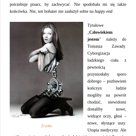
potrzebuje pisarz, by zachwycać. Nie spodobała mi się także
końcówka. Nie, ten bohater nie zasłużył sobie na
happy end
.
Tytułowe
„
Człowiekiem
jestem
” należy do
Tomasza Zawady.
Cyborgizacja
ludzkiego ciała z
pewnością
przyniosłaby sporo
dobrego – pozbawieni
kończyn ludzie
mogliby na powrót
chodzić, niewidomi
dostaliby nowe,
widzące oczy, głusi –
nowe, słyszące uszy.
Źródło
Utopia medycyny. Ale