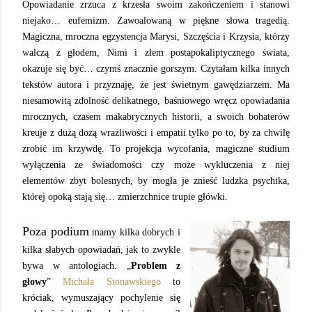
Opowiadanie zrzuca z krzesła swoim zakończeniem i stanowi
niejako… eufemizm. Zawoalowaną w piękne słowa tragedią.
Magiczna, mroczna egzystencja Marysi, Szczęścia i Krzysia, którzy
walczą z głodem, Nimi i złem postapokaliptycznego świata,
okazuje się być… czymś znacznie gorszym. Czytałam kilka innych
tekstów autora i przyznaję, że jest świetnym gawędziarzem. Ma
niesamowitą zdolność delikatnego, baśniowego wręcz opowiadania
mrocznych, czasem makabrycznych historii, a swoich bohaterów
kreuje z dużą dozą wrażliwości i empatii tylko po to, by za chwilę
zrobić im krzywdę. To projekcja wycofania, magiczne studium
wyłączenia ze świadomości czy może wykluczenia z niej
elementów zbyt bolesnych, by mogła je znieść ludzka psychika,
której opoką stają się… zmierzchnice trupie główki.
Poza podium
mamy kilka dobrych i
kilka słabych opowiadań, jak to zwykle
bywa w antologiach. „
Problem z
głowy
”
Michała Stonawskiego
to
króciak, wymuszający pochylenie się