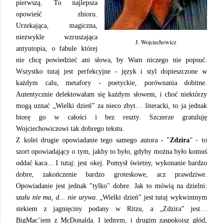
pierwszą. To najlepsza
opowieść zbioru.
Urzekająca, magiczna,
niezwykle wzruszająca
J. Wojciechowicz
antyutopia, o fabule której
nie chcę powiedzieć ani słowa, by Wam niczego nie popsuć.
Wszystko tutaj jest perfekcyjne - język i styl dopieszczone w
każdym calu, metafory - poetyckie, porównania dobitne.
Autentycznie delektowałam się każdym słowem, i choć niektórzy
mogą uznać „Wielki dzień” za nieco zbyt… literacki, to ja jednak
biorę go w całości i bez reszty. Szczerze gratuluję
Wojciechowiczowi tak dobrego tekstu.
Z kolei drugie opowiadanie tego samego autora - "
Zdzira
" - to
szort opowiadający o tym, jakby to było, gdyby można było komuś
oddać kaca... I tutaj: jest okej. Pomysł świetny, wykonanie bardzo
dobre, zakończenie bardzo groteskowe, acz prawdziwe.
Opowiadanie jest jednak "tylko" dobre. Jak to mówią na dzielni:
szału nie ma, d... nie urywa
. „Wielki dzień” jest tutaj wykwintnym
stekiem z jagnięciny podany w Ritzu, a „Zdzira” jest…
BigMac’iem z McDonalda. I jednym, i drugim zaspokoisz głód,