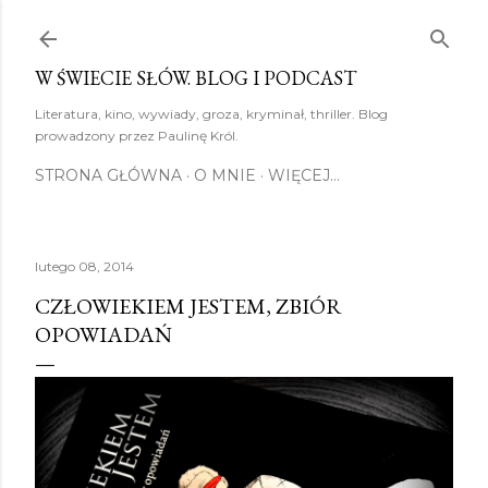
Przejdź do głównej zawartości
W ŚWIECIE SŁÓW. BLOG I PODCAST
Literatura, kino, wywiady, groza, kryminał, thriller. Blog
prowadzony przez Paulinę Król.
STRONA GŁÓWNA
O MNIE
WIĘCEJ…
lutego 08, 2014
CZŁOWIEKIEM JESTEM, ZBIÓR
OPOWIADAŃ