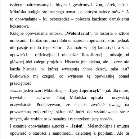
tysięcy maltretowanych, bitych i gwałconych żon, córek, sióstr.
Mikulska podjęła się trudnego tematu, o którym należy mówić. A
to opowiadanie – ku przestrodze – polecam każdemu damskiemu
bokserowi.
Kolejne opowiadanie autorki, „
Wolontariat
”, to historia o sztuce
umierania. Bardzo smutna i dobrze napisana opowieść, która jednak
nie pasuje mi do tego zbioru. Za mało w niej fantastyki, a sens
opowieści – refleksyjnej i niemalże filozoficznej – odstaje od
głównej idei całego projektu. Historia jest piękna, ale… czyż nie
każda historia, w której występują chore dzieci, taka jest?
Brakowało mi czegoś, co wyniesie tę opowiastkę ponad
przeciętność.
Jeszcze jeden szort Mikulskiej – „
Łysy Japończyk
” – jak dla mnie,
trywialne i naiwne. Tutaj Mikulska opisała… oczywistą
oczywistość. Podejrzewam, że chciała zwrócić uwagę na
powszechną znieczulicę, skłonność ludzi do wyśmiewania się z
innych, ale zrobiła to w banalny i nieprzekonujący sposób.
I ostatnie opowiadanie autorki – „
Jesień
”. Melancholijna i smutna
opowieść o starości i samotności, dzielonej z pupilami. Ale tu