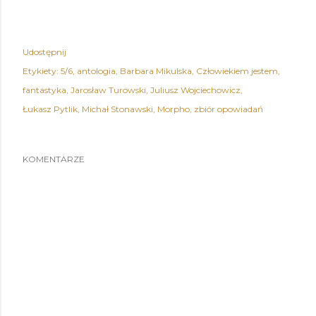
Udostępnij
Etykiety:
5/6
antologia
Barbara Mikulska
Człowiekiem jestem
fantastyka
Jarosław Turowski
Juliusz Wojciechowicz
Łukasz Pytlik
Michał Stonawski
Morpho
zbiór opowiadań
KOMENTARZE