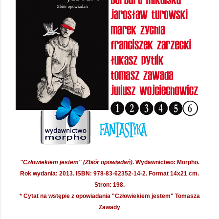
"Człowiekiem jestem" (Zbiór opowiadań)
. Wydawnictwo: Morpho.
Rok wydania: 2013. ISBN: 978-83-62352-14-2. Format 14x21 cm.
Stron: 198.
* Cytat na wstępie z opowiadania "Człowiekiem jestem" Tomasza
Zawady