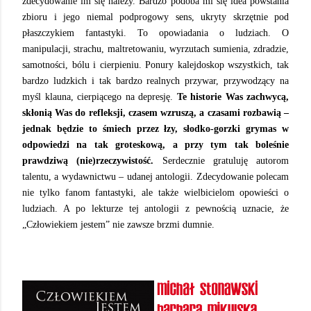
zdecydowanie im się należy. Bardzo podoba mi się idea powstania
zbioru i jego niemal podprogowy sens, ukryty skrzętnie pod
płaszczykiem fantastyki. To opowiadania o ludziach. O
manipulacji, strachu, maltretowaniu, wyrzutach sumienia, zdradzie,
samotności, bólu i cierpieniu. Ponury kalejdoskop wszystkich, tak
bardzo ludzkich i tak bardzo realnych przywar, przywodzący na
myśl klauna, cierpiącego na depresję.
Te historie Was zachwycą,
skłonią Was do refleksji, czasem wzruszą, a czasami rozbawią –
jednak będzie to śmiech przez łzy, słodko-gorzki grymas w
odpowiedzi na tak groteskową, a przy tym tak boleśnie
prawdziwą (nie)rzeczywistość.
Serdecznie gratuluję autorom
talentu, a wydawnictwu – udanej antologii. Zdecydowanie polecam
nie tylko fanom fantastyki, ale także wielbicielom opowieści o
ludziach. A po lekturze tej antologii z pewnością uznacie, że
„Człowiekiem jestem” nie zawsze brzmi dumnie.