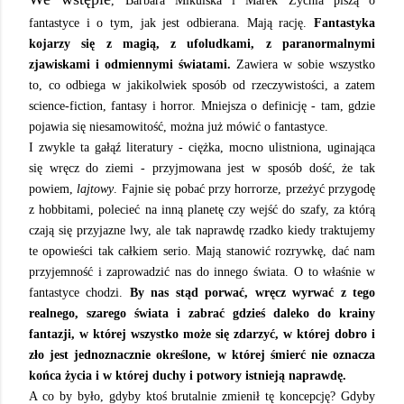
, Barbara Mikulska i Marek Zychla piszą o
fantastyce i o tym, jak jest odbierana. Mają rację.
Fantastyka
kojarzy się z magią, z ufoludkami, z paranormalnymi
zjawiskami i odmiennymi światami.
Zawiera w sobie wszystko
to, co odbiega w jakikolwiek sposób od rzeczywistości, a zatem
science-fiction, fantasy i horror. Mniejsza o definicję - tam, gdzie
pojawia się niesamowitość, można już mówić o fantastyce.
I zwykle ta gałąź literatury - ciężka, mocno ulistniona, uginająca
się wręcz do ziemi - przyjmowana jest w sposób dość, że tak
powiem,
lajtowy
. Fajnie się pobać przy horrorze, przeżyć przygodę
z hobbitami, polecieć na inną planetę czy wejść do szafy, za którą
czają się przyjazne lwy, ale tak naprawdę rzadko kiedy traktujemy
te opowieści tak całkiem serio. Mają stanowić rozrywkę, dać nam
przyjemność i zaprowadzić nas do innego świata. O to właśnie w
fantastyce chodzi.
By nas
stąd
porwać, wręcz wyrwać z tego
realnego, szarego świata i zabrać gdzieś daleko do krainy
fantazji, w której wszystko może się zdarzyć, w której dobro i
zło jest jednoznacznie określone, w której śmierć nie oznacza
końca życia i w której duchy i potwory istnieją naprawdę.
A co by było, gdyby ktoś brutalnie zmienił tę koncepcję? Gdyby