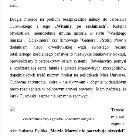
ale…
Drugie miejsce na podium bezsprzecznie należy do Jarosława
Turowskiego i jego „
Witamy po reklamach
”. Kolejna
błyskotliwa, niemożebnie smutna historia w stylu "Wielkiego
marszu", "Uciekiniera" czy filmowego "Gamera".
Reality show
z
dodatkiem nieco orwellowskiej wizji swoistego reżimu
totalitarnego kościelnego państwa to niezwykle smakowity koktajl,
opowiedziany z perspektywy ofiary systemu. Rewelacyjny pomysł
z rozdzierającą serce fabułą i garścią smakowitych szczególików,
dopełniających treść niczym brokat na policzkach Miss Universe.
Cudowna antyutopia, którą - nie ukrywam - chętnie widziałabym
nieco rozciągniętą w pełnowymiarowej powieści. Mam nadzieję, że
Jarek Turowski jeszcze nie raz mnie zachwyci.
Trzecie
miejsce
Zmierzchnica trupia główka (
Acherontia atropos
)
zajmuje
tekst Łukasza Pytlika „
Motyle Marysi nie potrzebują skrzydeł
”.