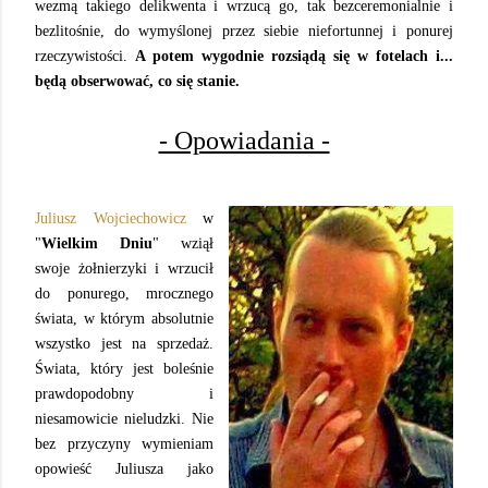
wezmą takiego delikwenta i wrzucą go, tak bezceremonialnie i
bezlitośnie, do wymyślonej przez siebie niefortunnej i ponurej
rzeczywistości.
A potem wygodnie rozsiądą się w fotelach i...
będą obserwować, co się stanie.
- Opowiadania -
Juliusz Wojciechowicz
w
"
Wielkim Dniu
" wziął
swoje żołnierzyki i wrzucił
do ponurego, mrocznego
świata, w którym absolutnie
wszystko jest na sprzedaż.
Świata, który jest boleśnie
prawdopodobny i
niesamowicie nieludzki. Nie
bez przyczyny wymieniam
opowieść Juliusza jako