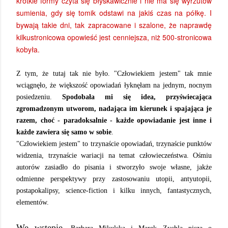
krótkie formy czyta się błyskawicznie i nie ma się wyrzutów
sumienia, gdy się tomik odstawi na jakiś czas na półkę. I
bywają takie dni, tak zapracowane i szalone, że naprawdę
kilkustronicowa opowieść jest cenniejsza, niż 500-stronicowa
kobyła.
Z tym, że tutaj tak nie było. "Człowiekiem jestem" tak mnie
wciągnęło, że większość opowiadań łyknęłam na jednym, nocnym
posiedzeniu.
Spodobała mi się idea, przyświecająca
zgromadzonym utworom, nadająca im kierunek i spajająca je
razem, choć - paradoksalnie - każde opowiadanie jest inne i
każde zawiera się samo w sobie
.
"Człowiekiem jestem" to trzynaście opowiadań, trzynaście punktów
widzenia, trzynaście wariacji na temat człowieczeństwa. Ośmiu
autorów zasiadło do pisania i stworzyło swoje własne, jakże
odmienne perspektywy przy zastosowaniu utopii, antyutopii,
postapokalipsy, science-fiction i kilku innych, fantastycznych,
elementów.
We wstępie