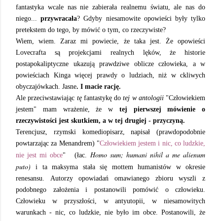
fantastyka wcale nas nie zabierała realnemu światu, ale nas do
niego...
przywracała
? Gdyby niesamowite opowieści były tylko
pretekstem do tego, by mówić o tym, co rzeczywiste?
Wiem, wiem. Zaraz mi powiecie, że taka jest. Że opowieści
Lovecrafta są projekcjami realnych lęków, że historie
postapokaliptyczne ukazują prawdziwe oblicze człowieka, a w
powieściach Kinga więcej prawdy o ludziach, niż w ckliwych
obyczajówkach. Jasne
. I macie rację.
Ale przeciwstawiając
tę
fantastykę do
tej w antologii
"Człowiekiem
jestem" mam wrażenie, że w
tej pierwszej mówienie o
rzeczywistości jest skutkiem, a w tej drugiej - przyczyną.
Terencjusz, rzymski komediopisarz, napisał (prawdopodobnie
powtarzając za Menandrem) "
Człowiekiem jestem i nic, co ludzkie,
Homo sum; humani nihil a me alienum
nie jest mi obce
" (łac.
puto)
i ta maksyma stała się mottem humanistów w okresie
renesansu.
Autorzy opowiadań omawianego zbioru wyszli z
podobnego założenia i postanowili pomówić o człowieku.
Człowieku w przyszłości, w antyutopii, w niesamowitych
warunkach - nic, co ludzkie, nie było im obce. Postanowili, że