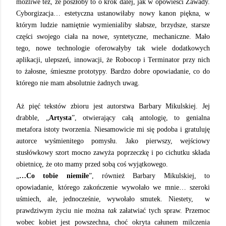
możliwe też, że poszłoby to o krok dalej, jak w opowieści Zawady.
Cyborgizacja… estetyczna ustanowiłaby nowy kanon piękna, w
którym ludzie namiętnie wymienialiby słabsze, brzydsze, starsze
części swojego ciała na nowe, syntetyczne, mechaniczne. Mało
tego, nowe technologie oferowałyby tak wiele dodatkowych
aplikacji, ulepszeń, innowacji, że Robocop i Terminator przy nich
to żałosne, śmieszne prototypy. Bardzo dobre opowiadanie, co do
którego nie mam absolutnie żadnych uwag.
Aż pięć tekstów zbioru jest autorstwa Barbary Mikulskiej. Jej
drabble, „
Artysta
”, otwierający całą antologię, to genialna
metafora istoty tworzenia. Niesamowicie mi się podoba i gratuluję
autorce wyśmienitego pomysłu. Jako pierwszy, wejściowy
stusłówkowy szort mocno zawyża poprzeczkę i po cichutku składa
obietnicę, że oto mamy przed sobą coś wyjątkowego.
„
…Co tobie niemiłe
”, również Barbary Mikulskiej, to
opowiadanie, którego zakończenie wywołało we mnie… szeroki
uśmiech, ale, jednocześnie, wywołało smutek. Niestety, w
prawdziwym życiu nie można
tak
załatwiać tych spraw. Przemoc
wobec kobiet jest powszechna, choć okryta całunem milczenia