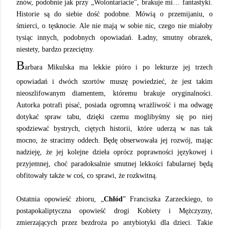
znów, podobnie jak przy „Wolontariacie”, brakuje mi… fantastyki.
Historie są do siebie dość podobne. Mówią o przemijaniu, o
śmierci, o tęsknocie. Ale nie mają w sobie nic, czego nie miałoby
tysiąc innych, podobnych opowiadań. Ładny, smutny obrazek,
niestety, bardzo przeciętny.
B
arbara Mikulska ma lekkie pióro i po lekturze jej trzech
opowiadań i dwóch szortów muszę powiedzieć, że jest takim
nieoszlifowanym diamentem, któremu brakuje oryginalności.
Autorka potrafi pisać, posiada ogromną wrażliwość i ma odwagę
dotykać spraw tabu, dzięki czemu moglibyśmy się po niej
spodziewać bystrych, ciętych historii, które uderzą w nas tak
mocno, że stracimy oddech. Będę obserwowała jej rozwój, mając
nadzieję, że jej kolejne dzieła oprócz poprawności językowej i
przyjemnej, choć paradoksalnie smutnej lekkości fabularnej będą
obfitowały także w coś, co sprawi, że rozkwitną.
Ostatnia opowieść zbioru, „
Chłód
” Franciszka Zarzeckiego, to
postapokaliptyczna opowieść drogi Kobiety i Mężczyzny,
zmierzających przez bezdroża po antybiotyki dla dzieci. Takie