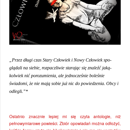
„
Przez długi czas Stary Człowiek i Nowy Człowiek spo­
glądali na siebie, rozpaczliwie starając się znaleźć jaką­
kolwiek nić porozumienia, ale jednocześnie boleśnie
świadomi, że nie mają sobie już nic do powiedzenia. Obcy i
odlegli.”*
Ostatnio znacznie lepiej mi się czyta antologie, niż
pełnowymiarowe powieści. Zbiór opowiadań można odłożyć,