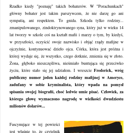
Rzadko kiedy "poznaję" takich bohaterów. W "Porachunkach"
główny bohater jest takim parszywcem, że nie darzę go ani
sympatią, ani respektem. To gnida. Szkoda tylko rodziny...
zmanipulowanego, zindoktrynowanego syna, który już w wieku 14
lat tworzy w szkole coś na kształt mafii i marzy o tym, by kiedyś,
w przyszłości, oczyścić swoje nazwisko i objąć rządy mafijne w
ojczyźnie, kontynuować dzieło ojca. Córka, która jest próżna i
której wydaje się, że wszystko, czego dotknie, zmienia się w złoto.
Żona, głęboko nieszczęśliwa, nieśmiało buntująca się przeciwko
Frederick, wróg
życiu, które stało się jej udziałem. I wreszcie
publiczny numer jeden każdej rodziny mafijnej w Ameryce,
zadufany w sobie kryminalista, który wpada na pomysł
spisania swojej biografii, choć ledwie umie pisać. Człowiek, za
którego głowę wyznaczono nagrodę w wielkości dwudziestu
milionów dolarów...
Fascynujące w tej powieści
jest właśnie to, że czytelnik