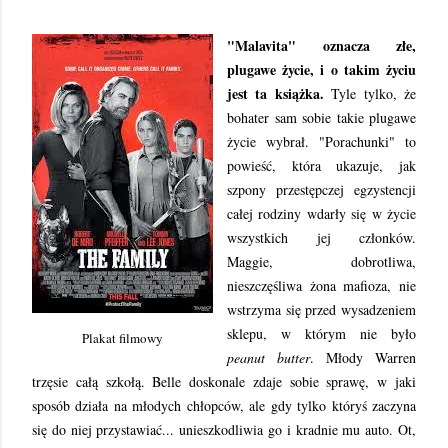
"Malavita" oznacza złe,
plugawe życie, i o takim życiu
jest ta książka.
Tyle tylko, że
bohater sam sobie takie plugawe
życie wybrał. "Porachunki" to
powieść, która ukazuje, jak
szpony przestępczej egzystencji
całej rodziny wdarły się w życie
wszystkich jej członków.
Maggie, dobrotliwa,
nieszczęśliwa żona mafioza, nie
wstrzyma się przed wysadzeniem
sklepu, w którym nie było
Plakat filmowy
peanut butter
. Młody Warren
trzęsie całą szkołą. Belle doskonale zdaje sobie sprawę, w jaki
sposób działa na młodych chłopców, ale gdy tylko któryś zaczyna
się do niej przystawiać... unieszkodliwia go i kradnie mu auto. Ot,