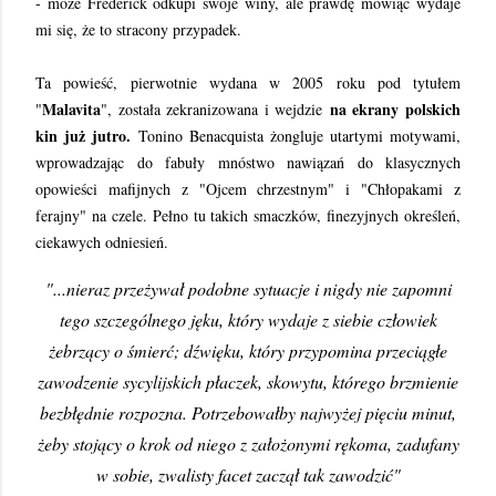
- może Frederick odkupi swoje winy, ale prawdę mówiąc wydaje
mi się, że to stracony przypadek.
Ta powieść, pierwotnie wydana w 2005 roku pod tytułem
Malavita
na ekrany polskich
"
", została zekranizowana i wejdzie
kin już jutro.
Tonino Benacquista żongluje utartymi motywami,
wprowadzając do fabuły mnóstwo nawiązań do klasycznych
opowieści mafijnych z "Ojcem chrzestnym" i "Chłopakami z
ferajny" na czele. Pełno tu takich smaczków, finezyjnych określeń,
ciekawych odniesień.
"...nieraz przeżywał podobne sytuacje i nigdy nie zapomni
tego szczególnego jęku, który wydaje z siebie człowiek
żebrzący o śmierć; dźwięku, który przypomina przeciągłe
zawodzenie sycylijskich płaczek, skowytu, którego brzmienie
bezbłędnie rozpozna. Potrzebowałby najwyżej pięciu minut,
żeby stojący o krok od niego z założonymi rękoma, zadufany
w sobie, zwalisty facet zaczął tak zawodzić"