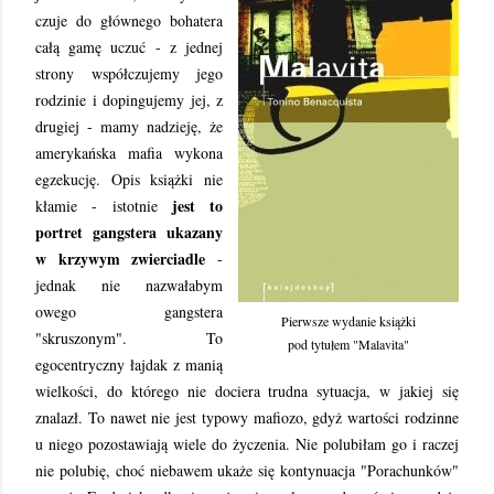
czuje do głównego bohatera
całą gamę uczuć - z jednej
strony współczujemy jego
rodzinie i dopingujemy jej, z
drugiej - mamy nadzieję, że
amerykańska mafia wykona
egzekucję. Opis książki nie
jest to
kłamie - istotnie
portret gangstera ukazany
w krzywym zwierciadle
-
jednak nie nazwałabym
owego gangstera
Pierwsze wydanie książki
"skruszonym". To
pod tytułem "Malavita"
egocentryczny łajdak z manią
wielkości, do którego nie dociera trudna sytuacja, w jakiej się
znalazł. To nawet nie jest typowy mafiozo, gdyż wartości rodzinne
u niego pozostawiają wiele do życzenia. Nie polubiłam go i raczej
nie polubię, choć niebawem ukaże się kontynuacja "Porachunków"