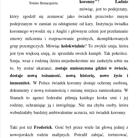
koronny"
Ładnie
?
Tonino Benacquista
mówiąc, jest to podejrzany,
który zgodził się zeznawać jako świadek przeciwko innym
podejrzanym w zamian za odstąpienie od kary. Instytucja świadka
koronnego wywodzi się z Anglii i głównym celem jest przełamanie
zmowy milczenia i rozpracowanie groźnych, skomplikowanych
kolokwialnie
grup przestępczych. Mówiąc
? To zwykle szuja, która
jest tym większą szują, że sprzedała swoich kumpli. Tak pokrótce.
Szuja, wraz z rodziną (która niejednokrotnie nie zasłużyła sobie na
zostaje umieszczona gdzieś w świecie,
to, by zostać ukarana),
dostaje nową tożsamość, nową historię, nowe życie i
immunitet.
W Polsce świadek koronny dostaje ochronę osobistą,
dokumenty z nową tożsamością i zmianę miejsca zamieszkania. W
Stanach to agenci federalni pilnują każdego kroku szui i jej
rodziny, ochraniając ją i inwigilując. Nie ma chyba osoby, która
wzbudzałaby bardziej ambiwalentne uczucia, niż świadek koronny.
Frederick
Taki jest też
. Gość był przez wiele lat głową jednej z
nowojorskich rodzin mafijnych. Potrafił zabijać, torturować,