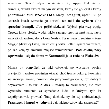
wymuszać. Trząsł całym podziemiem Big Apple. Był nie do
ruszenia, władał swoim małym światem, każdy się go lękał i każdy
Miał WSZYSTKO.
go szanował.
Kiedy Tom Quint, agent FBI, po
do wyboru albo
czterech latach wreszcie go dorwał, ten miał
sprzedać kumpli, albo pójść siedzieć.
Wybrał pierwszą opcję.
Oprócz kilku płotek, wydał także samego
capo di tutti capi,
szefa
wszystkich szefów, dona Cosa Nostry. Teraz wraz z rodziną - żoną
Maggie (dawniej Livią), nastoletnią córką Belle i synem Warrenem,
Pod osłoną nocy
po raz kolejny zmienili miejsce zamieszkania.
wprowadzili się do domu w Normandii jako rodzina Blake'ów.
Można by pomyśleć, że taki człowiek po wsypaniu swoich
przyjaciół i szefów powinien okazać choć trochę pokory. Powinien
się zresocjalizować, powrócić do przyzwoitego życia, być dobrym
obywatelem - to raz. A dwa - troszkę to niesmaczne, nie mieć
wyrzutów sumienia za sprzedanie ludzi, z którymi tyle lat
współpracował, prawda? Tutaj dochodzimy do tej ambiwalencji.
Przestępca i kapuś w jednym?
Jak takiego człowieka szanować?