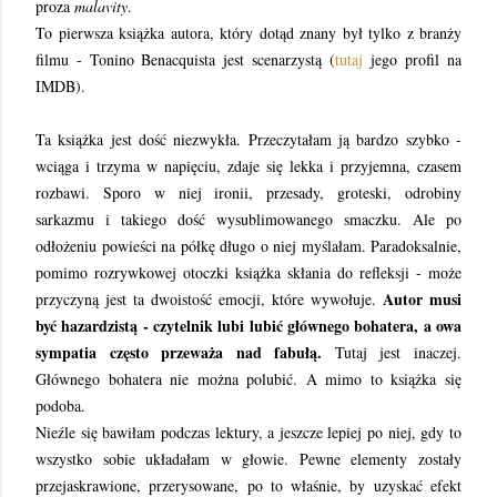
proza
malavity
.
To pierwsza książka autora, który dotąd znany był tylko z branży
filmu - Tonino Benacquista jest scenarzystą (
tutaj
jego profil na
IMDB).
Ta książka jest dość niezwykła. Przeczytałam ją bardzo szybko -
wciąga i trzyma w napięciu, zdaje się lekka i przyjemna, czasem
rozbawi. Sporo w niej ironii, przesady, groteski, odrobiny
sarkazmu i takiego dość wysublimowanego smaczku. Ale po
odłożeniu powieści na półkę długo o niej myślałam. Paradoksalnie,
pomimo rozrywkowej otoczki książka skłania do refleksji - może
Autor musi
przyczyną jest ta dwoistość emocji, które wywołuje.
być hazardzistą - czytelnik lubi lubić głównego bohatera, a owa
sympatia często przeważa nad fabułą.
Tutaj jest inaczej.
Głównego bohatera nie można polubić. A mimo to książka się
podoba.
Nieźle się bawiłam podczas lektury, a jeszcze lepiej po niej, gdy to
wszystko sobie układałam w głowie. Pewne elementy zostały
przejaskrawione, przerysowane, po to właśnie, by uzyskać efekt