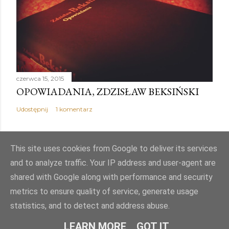
czerwca 15, 2015
OPOWIADANIA, ZDZISŁAW BEKSIŃSKI
Udostępnij
1 komentarz
This site uses cookies from Google to deliver its services
and to analyze traffic. Your IP address and user-agent are
Obsługiwane przez usługę Blogger
shared with Google along with performance and security
metrics to ensure quality of service, generate usage
Autor obrazów motywu:
Mae Burke
statistics, and to detect and address abuse.
© PJK
LEARN MORE
GOT IT