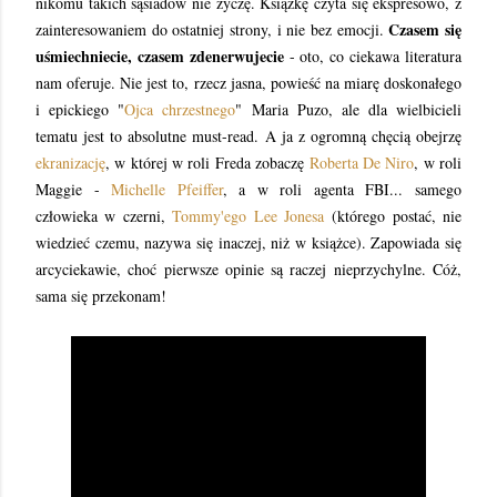
nikomu takich sąsiadów nie życzę. Książkę czyta się ekspresowo, z
Czasem się
zainteresowaniem do ostatniej strony, i nie bez emocji.
uśmiechniecie, czasem zdenerwujecie
- oto, co ciekawa literatura
nam oferuje. Nie jest to, rzecz jasna, powieść na miarę doskonałego
i epickiego "
Ojca chrzestnego
" Maria Puzo, ale dla wielbicieli
tematu jest to absolutne must-read. A ja z ogromną chęcią obejrzę
ekranizację
, w której w roli Freda zobaczę
Roberta De Niro
, w roli
Maggie -
Michelle Pfeiffer
, a w roli agenta FBI... samego
człowieka w czerni,
Tommy'ego Lee Jonesa
(którego postać, nie
wiedzieć czemu, nazywa się inaczej, niż w książce). Zapowiada się
arcyciekawie, choć pierwsze opinie są raczej nieprzychylne. Cóż,
sama się przekonam!