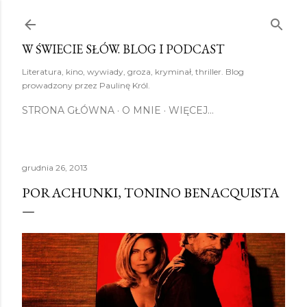
Przejdź do głównej zawartości
W ŚWIECIE SŁÓW. BLOG I PODCAST
Literatura, kino, wywiady, groza, kryminał, thriller. Blog
prowadzony przez Paulinę Król.
STRONA GŁÓWNA
O MNIE
WIĘCEJ…
grudnia 26, 2013
PORACHUNKI, TONINO BENACQUISTA