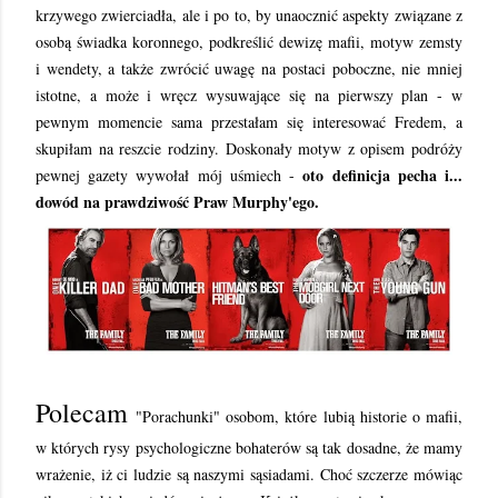
krzywego zwierciadła, ale i po to, by unaocznić aspekty związane z
osobą świadka koronnego, podkreślić dewizę mafii, motyw zemsty
i wendety, a także zwrócić uwagę na postaci poboczne, nie mniej
istotne, a może i wręcz wysuwające się na pierwszy plan - w
pewnym momencie sama przestałam się interesować Fredem, a
skupiłam na reszcie rodziny. Doskonały motyw z opisem podróży
oto definicja pecha i...
pewnej gazety wywołał mój uśmiech -
dowód na prawdziwość Praw Murphy'ego.
Polecam
"Porachunki" osobom, które lubią historie o mafii,
w których rysy psychologiczne bohaterów są tak dosadne, że mamy
wrażenie, iż ci ludzie są naszymi sąsiadami. Choć szczerze mówiąc