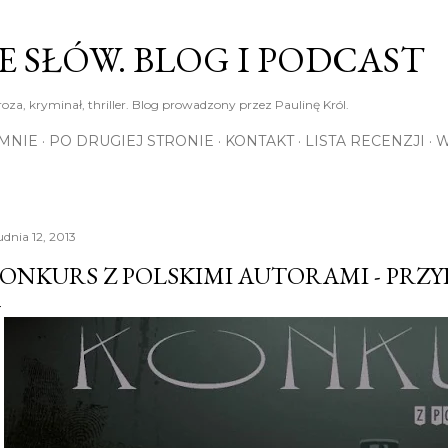
Przejdź do głównej zawartości
E SŁÓW. BLOG I PODCAST
roza, kryminał, thriller. Blog prowadzony przez Paulinę Król.
MNIE
PO DRUGIEJ STRONIE
KONTAKT
LISTA RECENZJI
W
udnia 12, 2013
ONKURS Z POLSKIMI AUTORAMI - PRZ