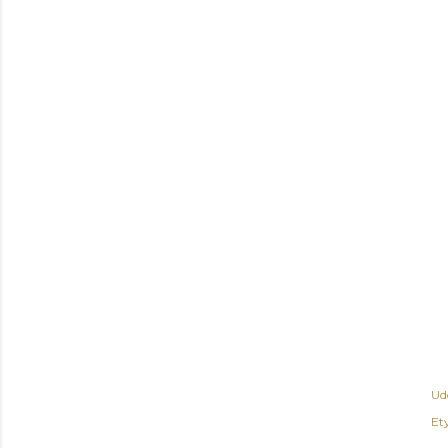
Ud
Ety