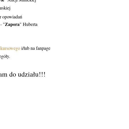
ruskiej
ór opowiadań
A
Zapora
- "
" Huberta
nkursowego
i/lub na fanpage
egóły.
m do udziału!!!