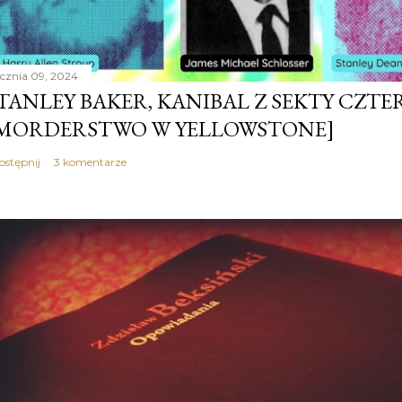
ycznia 09, 2024
TANLEY BAKER, KANIBAL Z SEKTY CZTER
MORDERSTWO W YELLOWSTONE]
ostępnij
3 komentarze