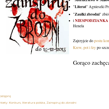
Literat
"
" Agnieszki P
Zaułki zbrodni
"
" zbi
NIESPODZIANK
i
Henela
Zajrzyjcie do
postu ko
Krew, pot i łzy
po szcz
Gorąco zachęca
ostępnij
kiety:
Konkurs
literatura polska
Zainspiruj do zbrodni