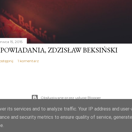
erwca 15, 2015
POWIADANIA, ZDZISŁAW BEKSIŃSKI
ostępnij
1 komentarz
Obsługiwane przez usługę Blogger
er its services and to analyze traffic. Your IP address and user
Autor obrazów motywu:
Mae Burke
ance and security metrics to ensure quality of service, generat
© PJK
e.