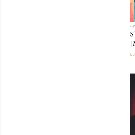
st
S
[
Ud