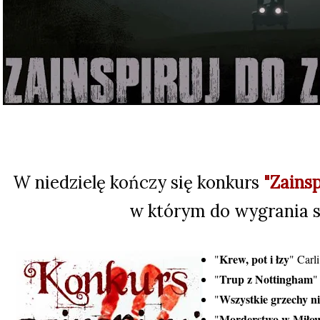
W niedzielę kończy się konkurs
"Zainsp
w którym do wygrania s
Krew, pot i łzy
"
" Carl
Trup z Nottingham
"
"
Wszystkie grzechy n
"
Morderstwo w Miłow
"