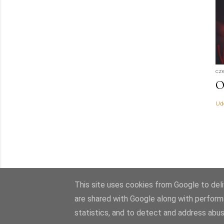
cz
O
Ud
This site uses cookies from Google to deliv
are shared with Google along with perform
statistics, and to detect and address abus