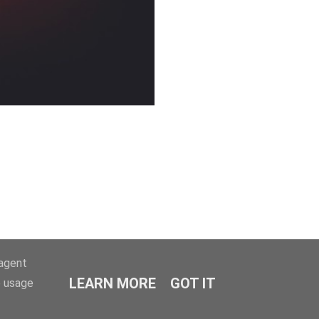
-agent
LEARN MORE
GOT IT
e usage