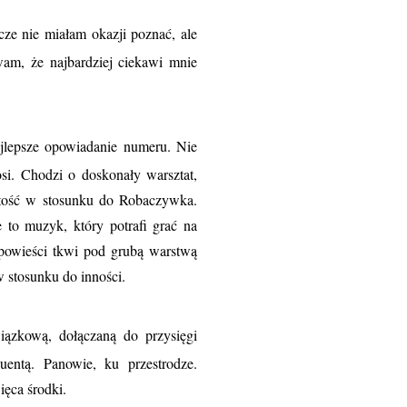
zcze nie miałam okazji poznać, ale
am, że najbardziej ciekawi mnie
jlepsze opowiadanie numeru. Nie
si. Chodzi o doskonały warsztat,
Litość w stosunku do Robaczywka.
e to muzyk, który potrafi grać na
 opowieści tkwi pod grubą warstwą
 w stosunku do inności.
ązkową, dołączaną do przysięgi
uentą. Panowie, ku przestrodze.
więca środki.