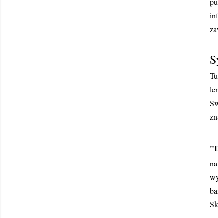
pu
in
za
S
Tu
le
Sw
zn
"
na
wy
ba
Sk