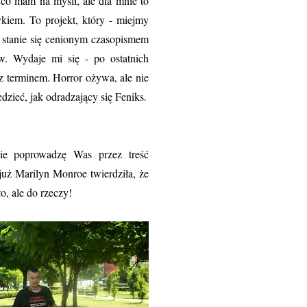
, co mam na myśli, ale dla mnie to
kiem. To projekt, który - miejmy
e stanie się cenionym czasopismem
. Wydaje mi się - po ostatnich
 z terminem. Horror ożywa, ale nie
edzieć, jak odradzający się Feniks
.
wie poprowadzę Was przez treść
już Marilyn Monroe twierdziła, że
o, ale do rzeczy!