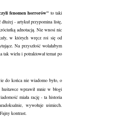
czyli fenomen horrorów"
to taki
dłużej - artykuł przypomina listę,
króciutką adnotacją. Nie wnosi nic
uły, w których wręcz roi się od
rytujące. Na przyszłość wolałabym
na tak wielu i potraktował temat po
ie do końca nie wiadomo było, o
na huśtawce wprawił mnie w błogi
iadomość miała rację - ta historia
radoksalnie, wywołuje uśmiech.
Fajny kontrast.