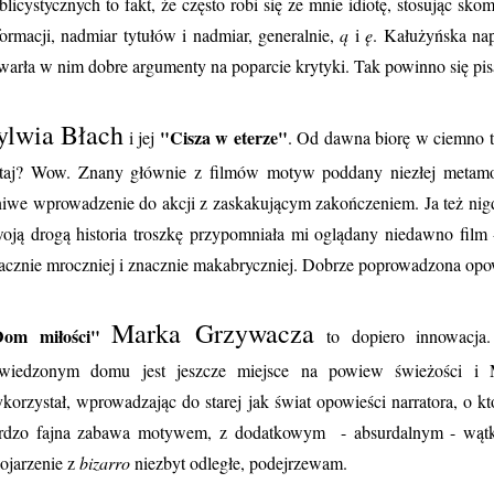
blicystycznych to fakt, że często robi się ze mnie idiotę, stosując s
formacji, nadmiar tytułów i nadmiar, generalnie,
ą
i
ę
. Kałużyńska nap
warła w nim dobre argumenty na poparcie krytyki. Tak powinno się pisa
ylwia Błach
"Cisza w eterze"
i jej
. Od dawna biorę w ciemno t
taj? Wow. Znany głównie z filmów motyw poddany niezłej metamo
niwe wprowadzenie do akcji z zaskakującym zakończeniem. Ja też nig
oją drogą historia troszkę przypomniała mi oglądany niedawno film - 
acznie mroczniej i znacznie makabryczniej. Dobrze poprowadzona opo
Marka Grzywacza
Dom miłości"
to dopiero innowacja.
wiedzonym domu jest jeszcze miejsce na powiew świeżości i
korzystał, wprowadzając do starej jak świat opowieści narratora, o
rdzo fajna zabawa motywem, z dodatkowym - absurdalnym - wątk
ojarzenie z
bizarro
niezbyt odległe, podejrzewam.