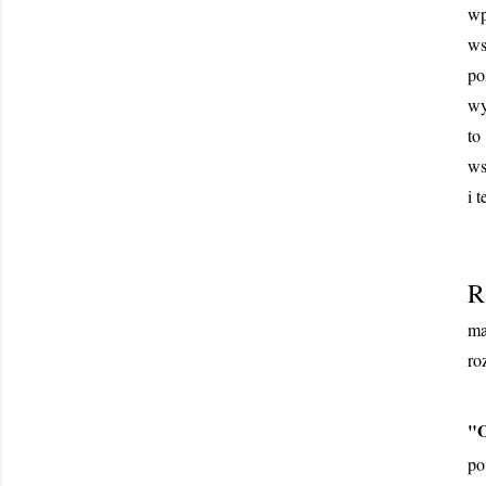
wp
ws
po
wy
to
ws
i 
R
ma
ro
"O
po