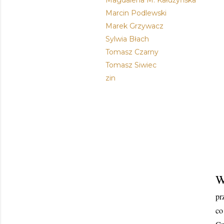
Magdalena M. Kałużyńska
Marcin Podlewski
Marek Grzywacz
Sylwia Błach
Tomasz Czarny
Tomasz Siwiec
zin
W
pr
co