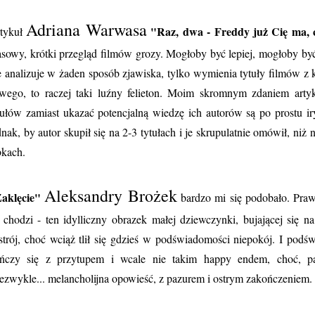
Adriana Warwasa
"Raz, dwa - Freddy już Cię ma, 
tykuł
sowy, krótki przegląd filmów grozy. Mogłoby być lepiej, mogłoby być 
e analizuje w żaden sposób zjawiska, tylko wymienia tytuły filmów z 
wego, to raczej taki luźny felieton. Moim skromnym zdaniem artyk
tułów zamiast ukazać potencjalną wiedzę ich autorów są po prostu i
dnak, by autor skupił się na 2-3 tytułach i je skrupulatnie omówił, niż 
bkach.
Aleksandry Brożek
aklęcie"
bardzo mi się podobało. Praw
 chodzi - ten idylliczny obrazek małej dziewczynki, bujającej się 
strój, choć wciąż tlił się gdzieś w podświadomości niepokój. I podśw
ńczy się z przytupem i wcale nie takim happy endem, choć, pa
ezwykle... melancholijna opowieść, z pazurem i ostrym zakończeniem. 