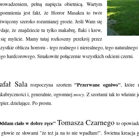
rowadzeniem, pełną napięcia obietnicą. Wartym
pomnienia jest fakt, że Horror Masakra to twór
święcony szeroko rozumianej grozie. Jeśli Wam się
daje, że znajdziecie tu tylko makabrę, flaki i krew,
 się mylicie. Mamy tutaj rozkoszny przekrój przez
zystkie oblicza horroru - tego realnego i nierealnego, tego naturalneg
tego hardcorowego. Smakowite połączenie wszystkich odcieni czerni.
afał Sala
"Przerwane ogniwo"
rozpoczyna szortem
, które
kabryczności i, generalnie, ogromnej
mocy
. Z szortami tak to właśnie j
zpier..dzielające. Po prostu.
Tomasza Czarnego
ddam ciało w dobre ręce"
to opowiada
 głowie ze słowami "że też ja na to nie wpadłam!". Świetna kreacja 