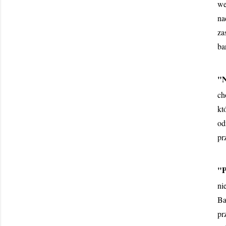
we
na
za
ba
"N
ch
kt
od
pr
"P
ni
Ba
pr