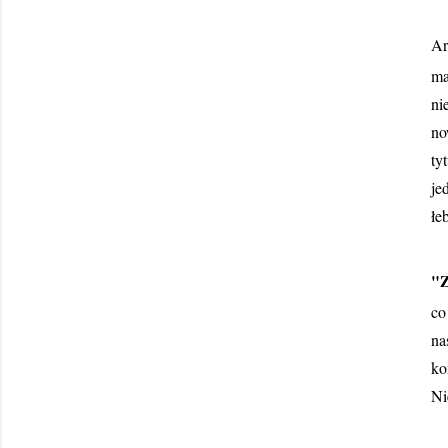
Ar
ma
ni
no
ty
je
łe
"Z
co
na
ko
Ni