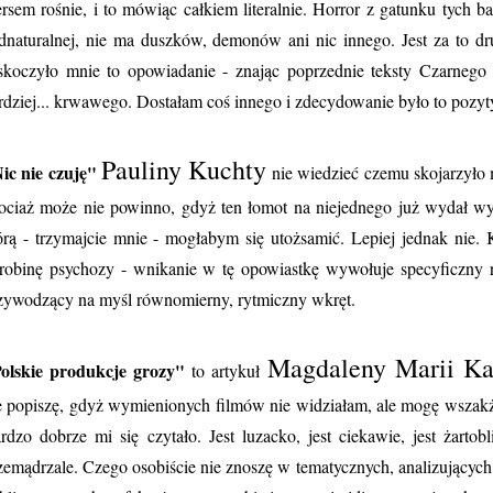
rsem rośnie, i to mówiąc całkiem literalnie. Horror z gatunku tych b
dnaturalnej, nie ma duszków, demonów ani nic innego. Jest za to dr
skoczyło mnie to opowiadanie - znając poprzednie teksty Czarnego
rdziej... krwawego. Dostałam coś innego i zdecydowanie było to pozy
Pauliny Kuchty
ic nie czuję"
nie wiedzieć czemu skojarzyło 
ociaż może nie powinno, gdyż ten łomot na niejednego już wydał wyr
órą - trzymajcie mnie - mogłabym się utożsamić. Lepiej jednak nie.
robinę psychozy - wnikanie w tę opowiastkę wywołuje specyficzny r
zywodzący na myśl równomierny, rytmiczny wkręt.
Magdaleny Marii Ka
olskie produkcje grozy"
to artykuł
e popiszę, gdyż wymienionych filmów nie widziałam, ale mogę wszakż
rdzo dobrze mi się czytało. Jest luzacko, jest ciekawie, jest żartob
zemądrzale. Czego osobiście nie znoszę w tematycznych, analizujących