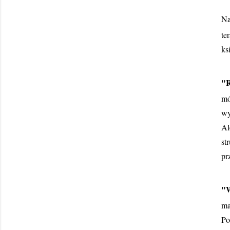
Na
te
ks
"
mó
wy
Al
st
pr
"
ma
Po