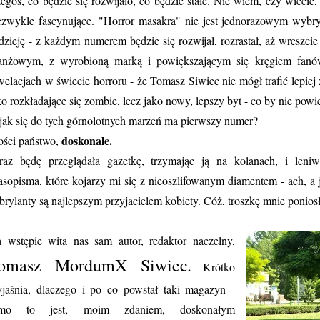
egoś, co będzie się rozwijało, co będzie stałe. Nie wiem, czy wiecie
ezwykle fascynujące. "Horror masakra" nie jest jednorazowym wybry
dzieję - z każdym numerem będzie się rozwijał, rozrastał, aż wreszci
anżowym, z wyrobioną marką i powiększającym się kręgiem fanów
welacjach w świecie horroru - że Tomasz Siwiec nie mógł trafić lepiej
ko rozkładające się zombie, lecz jako nowy, lepszy byt - co by nie powi
jak się do tych górnolotnych marzeń ma pierwszy numer?
doskonale.
ści państwo,
raz będę przeglądała gazetkę, trzymając ją na kolanach, i leni
asopisma, które kojarzy mi się z nieoszlifowanym diamentem - ach, a 
 brylanty są najlepszym przyjacielem kobiety. Cóż, troszkę mnie poniosł
 wstępie wita nas sam autor, redaktor naczelny,
omasz MordumX Siwiec
.
Krótko
jaśnia, dlaczego i po co powstał taki magazyn -
amo to jest, moim zdaniem, doskonałym