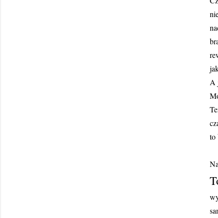
Cz
ni
na
br
re
ja
A 
Mo
Te
cz
to
Na
T
wy
s