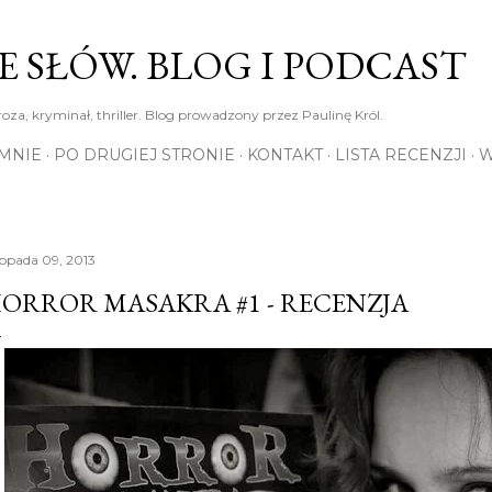
Przejdź do głównej zawartości
E SŁÓW. BLOG I PODCAST
roza, kryminał, thriller. Blog prowadzony przez Paulinę Król.
MNIE
PO DRUGIEJ STRONIE
KONTAKT
LISTA RECENZJI
W
stopada 09, 2013
ORROR MASAKRA #1 - RECENZJA