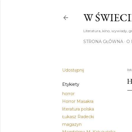
W ŚWIECI
Literatura, kino, wywiady, g
STRONA GŁÓWNA
O 
Udostępnij
li
H
Etykiety
horror
Horror Masakra
literatura polska
Łukasz Radecki
magazyn