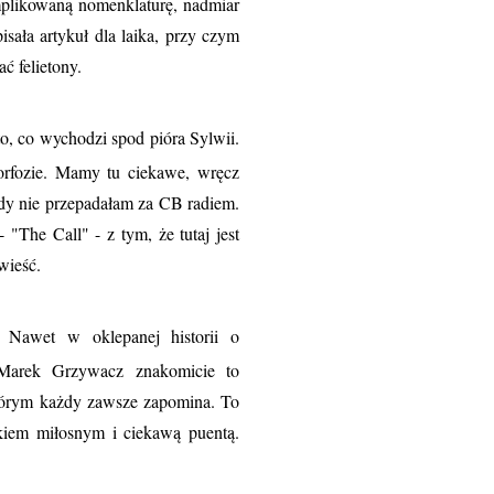
komplikowaną nomenklaturę, nadmiar
isała artykuł dla laika, przy czym
ć felietony.
o, co wychodzi spod pióra Sylwii.
rfozie. Mamy tu ciekawe, wręcz
dy nie przepadałam za CB radiem.
"The Call" - z tym, że tutaj jest
wieść.
 Nawet w oklepanej historii o
 Marek Grzywacz znakomicie to
 którym każdy zawsze zapomina. To
iem miłosnym i ciekawą puentą.