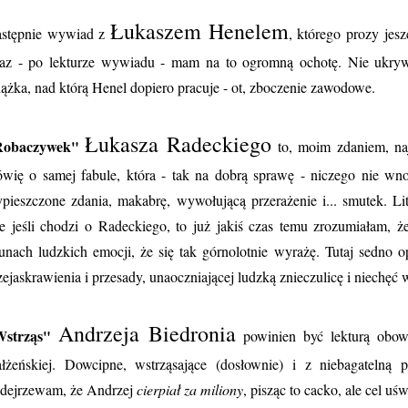
Łukaszem Henelem
stępnie wywiad z
, którego prozy jes
raz - po lekturze wywiadu - mam na to ogromną ochotę. Nie ukryw
iążka, nad którą Henel dopiero pracuje - ot, zboczenie zawodowe.
Łukasza Radeckiego
Robaczywek"
to, moim zdaniem, na
wię o samej fabule, która - tak na dobrą sprawę - niczego nie wno
pieszczone zdania, makabrę, wywołującą przerażenie i... smutek. 
e jeśli chodzi o Radeckiego, to już jakiś czas temu zrozumiałam, ż
runach ludzkich emocji, że się tak górnolotnie wyrażę. Tutaj sedno
zejaskrawienia i przesady, unaoczniającej ludzką znieczulicę i niechęć
Andrzeja Biedronia
Wstrząs"
powinien być lekturą obowi
łżeńskiej. Dowcipne, wstrząsające (dosłownie) i z niebagatelną p
dejrzewam, że Andrzej
cierpiał za miliony
, pisząc to cacko, ale cel uś