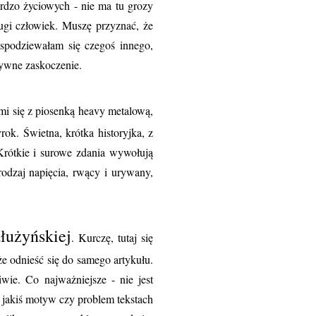
ardzo życiowych - nie ma tu grozy
ugi człowiek. Muszę przyznać, że
 spodziewałam się czegoś innego,
tywne zaskoczenie.
mi się z piosenką heavy metalową,
ok. Świetna, krótka historyjka, z
 Krótkie i surowe zdania wywołują
odzaj napięcia, rwący i urywany,
łużyńskiej
. Kurczę, tutaj się
e odnieść się do samego artykułu.
liwie. Co najważniejsze - nie jest
 jakiś motyw czy problem tekstach