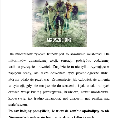
Dla miłośników żywych trupów jest to absolutnie must-read. Dla
miłośników dynamicznej akcji, sensacji, pościgów, codziennej
walki o przeżycie - również. Znajdziecie tu nie tylko trzymające w
napięciu sceny, ale także doskonałe rysy psychologiczne ludzi,
którym udało się przetrwać. Zrozumiecie, jak człowiek się zmienia
w sytuacji, gdy nie ma już nic do stracenia, i jak w tak trudnych
czasach wciąż kwitną przestępstwa, kradzieże, nawet morderstwa.
Zobaczycie, jak trudno zapanować nad chaosem, nad paniką, nad
szaleństwem.
Po raz kolejny pomyślicie, że w czasie zombie apokalipsy to nie
Nieumarłych należy się bać najbardziej - tylko żywych..
.