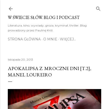
Przejdź do głównej zawartości
W ŚWIECIE SŁÓW. BLOG I PODCAST
Literatura, kino, wywiady, groza, kryminał, thriller. Blog
prowadzony przez Paulinę Król.
STRONA GŁÓWNA
O MNIE
WIĘCEJ…
listopada 20, 2013
APOKALIPSA Z. MROCZNE DNI [T.2],
MANEL LOUREIRO