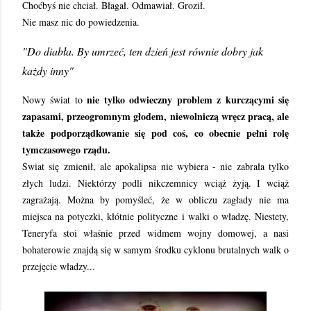
Choćbyś nie chciał. Błagał. Odmawiał. Groził.
Nie masz nic do powiedzenia.
"Do diabła. By umrzeć, ten dzień jest równie dobry jak
każdy inny"
nie tylko odwieczny problem z kurczącymi się
Nowy świat to
zapasami, przeogromnym głodem, niewolniczą wręcz pracą, ale
także podporządkowanie się pod coś, co obecnie pełni rolę
tymczasowego rządu.
Świat się zmienił, ale apokalipsa nie wybiera - nie zabrała tylko
złych ludzi. Niektórzy podli nikczemnicy wciąż żyją. I wciąż
zagrażają. Można by pomyśleć, że w obliczu zagłady nie ma
miejsca na potyczki, kłótnie polityczne i walki o władzę. Niestety,
Teneryfa stoi właśnie przed widmem wojny domowej, a nasi
bohaterowie znajdą się w samym środku cyklonu brutalnych walk o
przejęcie władzy...