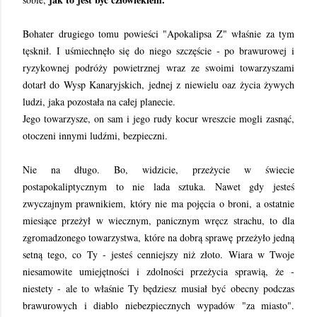
Bohater drugiego tomu powieści "Apokalipsa Z" właśnie za tym
tęsknił. I uśmiechnęło się do niego szczęście - po brawurowej i
ryzykownej podróży powietrznej wraz ze swoimi towarzyszami
dotarł do Wysp Kanaryjskich, jednej z niewielu oaz życia żywych
ludzi, jaka pozostała na całej planecie.
Jego towarzysze, on sam i jego rudy kocur wreszcie mogli zasnąć,
otoczeni innymi ludźmi, bezpieczni.
Nie na długo. Bo, widzicie, przeżycie w świecie
postapokaliptycznym to nie lada sztuka. Nawet gdy jesteś
zwyczajnym prawnikiem, który nie ma pojęcia o broni, a ostatnie
miesiące przeżył w wiecznym, panicznym wręcz strachu, to dla
zgromadzonego towarzystwa, które na dobrą sprawę przeżyło jedną
setną tego, co Ty - jesteś cenniejszy niż złoto. Wiara w Twoje
niesamowite umiejętności i zdolności przeżycia sprawią, że -
niestety - ale to właśnie Ty będziesz musiał być obecny podczas
brawurowych i diablo niebezpiecznych wypadów "za miasto".