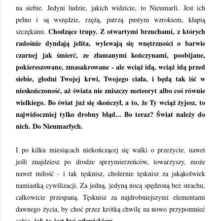
na siebie. Jedyni ludzie, jakich widzicie, to Nieumarli. Jest ich
pełno i są wszędzie, rzężą, patrzą pustym wzrokiem, kłapią
Chodzące trupy. Z otwartymi brzuchami, z których
szczękami.
radośnie dyndają jelita, wylewają się wnętrzności o barwie
czarnej jak śmierć, ze złamanymi kończynami, poobijane,
pokiereszowane, zmasakrowane - ale wciąż idą, wciąż idą przed
siebie, głodni Twojej krwi, Twojego ciała, i będą tak iść w
nieskończoność, aż świata nie zniszczy meteoryt albo coś równie
wielkiego. Bo świat już się skończył, a to, że Ty wciąż żyjesz, to
najwidoczniej tylko drobny błąd... Bo teraz? Świat należy do
nich. Do Nieumarłych.
I po kilku miesiącach niekończącej się walki o przeżycie, nawet
jeśli znajdziesz po drodze sprzymierzeńców, towarzyszy, może
nawet miłość - i tak tęsknisz, cholernie tęsknisz za jakąkolwiek
namiastką cywilizacji. Za jedną, jedyną nocą spędzoną bez strachu,
całkowicie przespaną. Tęsknisz za najdrobniejszymi elementami
dawnego życia, by choć przez krótką chwilę na nowo przypomnieć
jak to jest być człowiekiem.
sobie,