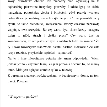
swoje prawdziwe oblicze. Na pierwszy plan wysuwają się te
najbardziej pierwotne instynkty, potrzeby. Ludzie lgną do siebie
nawzajem, poszukując ciepła i bliskości, gdyż prawie wszyscy
potracili swoje rodziny, swoich najbliższych. Ci, co pozostali przy
życiu, to takie niedobitki, szczęściarze, którzy czasami naprawdę
wątpią w owe szczęście. Bo czy warto żyć, skoro każdy następny
dzień to głód, strach i ciężka praca? Czy warto żyć ze
świadomością, że oto jesteś jednym z ostatnich ludzi na świecie? Że
ty i twoi towarzysze stanowicie ostatni bastion ludzkości? Że cała
twoja rodzina, przyjaciele, sąsiedzi - są martwi?
Na te i inne filozoficzne pytania nie znam odpowiedzi. Wiem
jednak jedno - czytanie takiej książki pozwala docenić to, co mamy
teraz. Miło jest oglądać zombie tylko w telewizji...
Z ogromną niecierpliwością czekam, w bezpiecznym domu, na tom
trzeci. Polecam!
"Witajcie w piekle!"