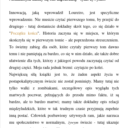
Innowacją, jaką wprowadził Loureiro, jest specyficzne
wprowadzenie. Nie musicie czytać pierwszego tomu, by przejść do
drugiego - tutaj dostaniecie dokładny skrót tego, co się działo w
"
Początku końca
". Historia zaczyna się w miejscu, w którym
skończyła się w pierwszym tomie - ale poprzedzona streszczeniem.
To świetny zabieg dla osób, które czytały pierwszy tom dawno
temu i nie pamiętają za bardzo, co się w nim działo, ale także dobre
ułatwienie dla tych, którzy z jakiegoś powodu zaczynają czytać od
drugiej części. Moja rada jednak brzmi: czytajcie po kolei.
Największą siłą książki jest to, że żaden aspekt życia w
postapokaliptycznym świecie nie został pominięty. Mamy tutaj nie
tylko walki z zombiakami, szczegółowy opis wyglądu tych
martwych poczwar, pełzających do przodu mimo faktu, iż są
bardzo, ale to bardzo martwi; mamy także dokładny opis relacji
międzyludzkich, które w tak trudnym czasie przyjmują zupełnie
inną postać. Człowiek pozbawiony sztywnych ram, jakie narzuca
mu społeczeństwo w normalnym,
żywym
świecie - tutaj ukazuje