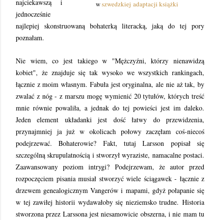
najciekawszą i
w
szwedzkiej adaptacji książki
jednocześnie
najlepiej skonstruowaną bohaterką literacką, jaką do tej pory
poznałam.
Nie wiem, co jest takiego w "Mężczyźni, którzy nienawidzą
kobiet", że znajduje się tak wysoko we wszystkich rankingach,
łącznie z moim własnym. Fabuła jest oryginalna, ale nie aż tak, by
zwalać z nóg - z marszu mogę wymienić 20 tytułów, których treść
mnie równie powaliła, a jednak do tej powieści jest im daleko.
Jeden element układanki jest dość łatwy do przewidzenia,
przynajmniej ja już w okolicach połowy zaczęłam coś-niecoś
podejrzewać. Bohaterowie? Fakt, tutaj Larsson popisał się
szczególną skrupulatnością i stworzył wyraziste, namacalne postaci.
Zaawansowany poziom intrygi? Podejrzewam, że autor przed
rozpoczęciem pisania musiał stworzyć wiele ściągawek - łącznie z
drzewem genealogicznym Vangerów i mapami, gdyż połapanie się
w tej zawiłej historii wydawałoby się nieziemsko trudne.
Historia
stworzona przez Larssona jest niesamowicie obszerna, i nie mam tu