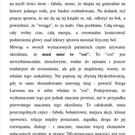
na myśli ilości stron - fabuła, mimo, że skupia się generalnie na
historii jednego rodu, jest bardzo rozbudowana. Na dodatek styl
pisarza sprawia, że nie da się tej książki ot, tak, odłożyć na bok, a
powiedzieć, że "wciąga", to za mało. Ona pochłania. Całą uwagę,
cały wolny czas, całą energię, a ewentualna konieczność
podniesienia głowy znad lektury sprawia nieomal fizyczny ból.
Mówiąc o swoich wymarzonych partnerach często używamy
musi mieć to "coś".
określenia, że
To "coś" jest
niewytłumaczalne, nieuchwytne, trudne do opisania i jeszcze
trudniejsze do zrozumienia, ale gdy je znajdziemy, wiemy, że
właśnie tego szukaliśmy. Nie popiszę się zbytnią błyskotliwością,
gdy to samo sformułowanie zastosuję tutaj - powieść Stiega
Larssona ma w sobie właśnie to "coś". Podejrzewam, że
wytłumaczenie tego jest jednak znacznie prostsze, niż w przypadku
pierwotnego znaczenia tego określenia. To całokształt, suma
poszczególnych części - fabuła, bohaterowie, miejsca akcji, klimat
opowieści, relacje między postaciami, zagadka, droga do jej
rozwiązania, dialogi - i znacznie, znacznie więcej elementów
połączonych zgrabnie w prawie 700-stronicowej powieści jest tym