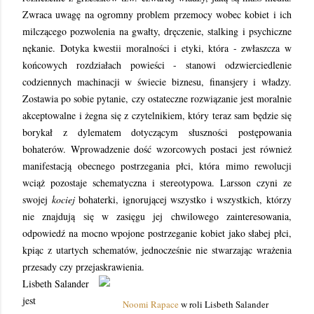
Zwraca uwagę na ogromny problem przemocy wobec kobiet i ich
milczącego pozwolenia na gwałty, dręczenie, stalking i psychiczne
nękanie. Dotyka kwestii moralności i etyki, która - zwłaszcza w
końcowych rozdziałach powieści - stanowi odzwierciedlenie
codziennych machinacji w świecie biznesu, finansjery i władzy.
Zostawia po sobie pytanie, czy ostateczne rozwiązanie jest moralnie
akceptowalne i żegna się z czytelnikiem, który teraz sam będzie się
borykał z dylematem dotyczącym słuszności postępowania
bohaterów. Wprowadzenie dość wzorcowych postaci jest również
manifestacją obecnego postrzegania płci, która mimo rewolucji
wciąż pozostaje schematyczna i stereotypowa. Larsson czyni ze
swojej
kociej
bohaterki, ignorującej wszystko i wszystkich, którzy
nie znajdują się w zasięgu jej chwilowego zainteresowania,
odpowiedź na mocno wpojone postrzeganie kobiet jako słabej płci,
kpiąc z utartych schematów, jednocześnie nie stwarzając wrażenia
przesady czy przejaskrawienia.
Lisbeth Salander
jest
Noomi Rapace
w roli Lisbeth Salander