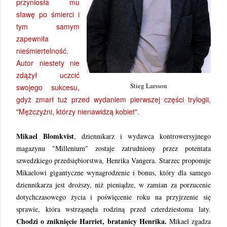
przyniosła mu
sławę po śmierci i
tym samym
zapewniła
nieśmiertelność.
Autor niestety nie
zdążył uczcić
Stieg Larsson
swojego sukcesu,
gdyż zmarł tuż przed wydaniem pierwszej części trylogii,
"Mężczyźni, którzy nienawidzą kobiet".
Mikael Blomkvist
, dziennikarz i wydawca kontrowersyjnego
magazynu "Millenium" zostaje zatrudniony przez potentata
szwedzkiego przedsiębiorstwa, Henrika Vangera. Starzec proponuje
Mikaelowi gigantyczne wynagrodzenie i bonus, który dla samego
dziennikarza jest droższy, niż pieniądze, w zamian za porzucenie
dotychczasowego życia i poświęcenie roku na przyjrzenie się
sprawie, która wstrząsnęła rodziną przed czterdziestoma laty.
Chodzi o zniknięcie Harriet, bratanicy Henrika.
Mikael zgadza