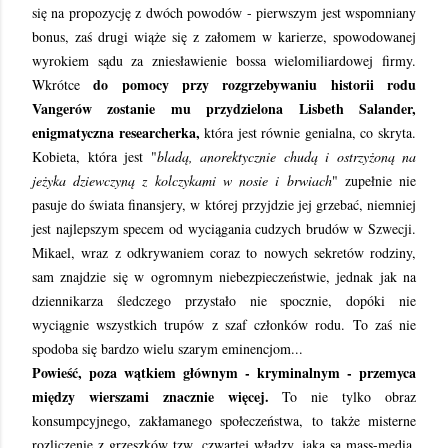
się na propozycję z dwóch powodów - pierwszym jest wspomniany
bonus, zaś drugi wiąże się z załomem w karierze, spowodowanej
wyrokiem sądu za zniesławienie bossa wielomiliardowej firmy.
do pomocy przy rozgrzebywaniu historii rodu
Wkrótce
Vangerów zostanie mu przydzielona Lisbeth Salander,
enigmatyczna researcherka,
która jest równie genialna, co skryta.
Kobieta, która jest "
bladą, anorektycznie chudą i ostrzyżoną na
jeżyka dziewczyną z kolczykami w nosie i brwiach
" zupełnie nie
pasuje do świata finansjery, w której przyjdzie jej grzebać, niemniej
jest najlepszym specem od wyciągania cudzych brudów w Szwecji.
Mikael, wraz z odkrywaniem coraz to nowych sekretów rodziny,
sam znajdzie się w ogromnym niebezpieczeństwie, jednak jak na
dziennikarza śledczego przystało nie spocznie, dopóki nie
wyciągnie wszystkich trupów z szaf członków rodu. To zaś nie
spodoba się bardzo wielu szarym eminencjom...
Powieść, poza wątkiem głównym - kryminalnym - przemyca
między wierszami znacznie więcej.
To nie tylko obraz
konsumpcyjnego, zakłamanego społeczeństwa, to także misterne
rozliczenie z grzeszków tzw. czwartej władzy, jaką są mass-media.