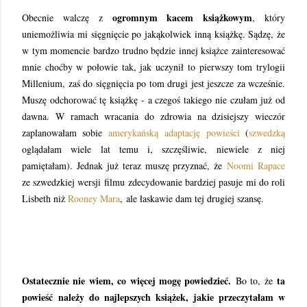
ogromnym kacem książkowym
Obecnie walczę z
, który
uniemożliwia mi sięgnięcie po jakąkolwiek inną książkę. Sądzę, że
w tym momencie bardzo trudno będzie innej książce zainteresować
mnie choćby w połowie tak, jak uczynił to pierwszy tom trylogii
Millenium, zaś do sięgnięcia po tom drugi jest jeszcze za wcześnie.
Muszę odchorować tę książkę - a czegoś takiego nie czułam już od
dawna. W ramach wracania do zdrowia na dzisiejszy wieczór
zaplanowałam sobie
amerykańską adaptację powieści
(
szwedzką
oglądałam wiele lat temu i, szczęśliwie, niewiele z niej
pamiętałam). Jednak już teraz muszę przyznać, że
Noomi Rapace
ze szwedzkiej wersji filmu
zdecydowanie bardziej pasuje mi do roli
Lisbeth niż
Rooney Mara
,
ale łaskawie dam tej drugiej szansę.
Ostatecznie nie wiem, co więcej mogę powiedzieć.
ta
Bo to, że
powieść należy do najlepszych książek, jakie przeczytałam w