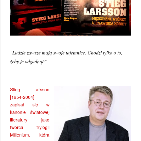
"Ludzie zawsze mają swoje tajemnice. Chodzi tylko o to,
żeby je odgadnąć"
Stieg Larsson
[1954-2004]
zapisał się w
kanonie światowej
literatury jako
twórca trylogii
Millenium, która