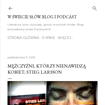
Przejdź do głównej zawartości
W ŚWIECIE SŁÓW. BLOG I PODCAST
Literatura, kino, wywiady, groza, kryminał, thriller. Blog
prowadzony przez Paulinę Król.
STRONA GŁÓWNA
O MNIE
WIĘCEJ…
października 11, 2013
MĘŻCZYŹNI, KTÓRZY NIENAWIDZĄ
KOBIET; STIEG LARSSON