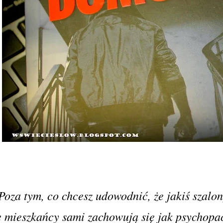
Poza tym, co chcesz udowodnić, że jakiś szalo
e mieszkańcy sami zachowują się jak psychopac