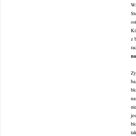
Ws
St
os
Ki
z 
ra
na
Zy
ba
bl
na
ni
je
bl
t