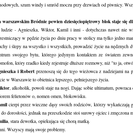
hodowych, szum windy i smród moczu przy drzwiach od piwnicy. Wsz
 warszawskim Bródnie pewien dziesięciopiętrowy blok staje się d
 ludzie - Agnieszka, Wiktor, Kamil i inni - dotychczas nawet nie w
zestniczący w pędzie życia po dniu pracy w stolicy ma tylko jedno m
uchy i ślepy na wszystko i wszystkich, prowadzić życie na nędznych
ntrum swojego bytu, którego jedynym kontaktem ze światem zewnę
mofon, który rzadko kiedy rejestruje dłuższe rozmowy, niż "to ja, otw
nieszka i Robert
przenoszą się do tego wieżowca z nadziejami na 
cie w Warszawie to obietnica lepszego, pełniejszego życia.
ktor
, alkoholik, powoli staje na nogi. Dając sobie ultimatum, powraca
iorem felietonów o, nomen omen, blokowisku.
amil
cierpi przez wieczne dąsy swoich rodziców, którzy wykańczają go
ę do dorosłości, jednak na przeszkodzie stoi surowy ojciec i zmęczona 
ilia
, stara dewotka, opiekująca się chorą matką.
inni. Wszyscy mają swoje problemy.