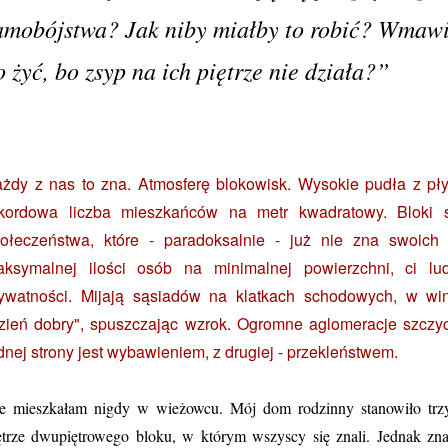
amobójstwa? Jak niby miałby to robić? Wmawi
o żyć, bo zsyp na ich piętrze nie działa?”
żdy z nas to zna. Atmosferę blokowisk. Wysokie pudła z pły
ekordowa liczba mieszkańców na metr kwadratowy. Bloki
ołeczeństwa, które - paradoksalnie - już nie zna swoic
ksymalnej ilości osób na minimalnej powierzchni, ci lud
ywatności. Mijają sąsiadów na klatkach schodowych, w wi
zień dobry", spuszczając wzrok. Ogromne aglomeracje szczy
dnej strony jest wybawieniem, z drugiej - przekleństwem.
e mieszkałam nigdy w wieżowcu. Mój dom rodzinny stanowiło trz
ętrze dwupiętrowego bloku, w którym wszyscy się znali. Jednak zn