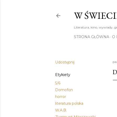
W ŚWIECI
Literatura, kino, wywiady, g
STRONA GŁÓWNA
O 
Udostępnij
pa
D
Etykiety
5/6
Domofon
horror
literatura polska
W.A.B.