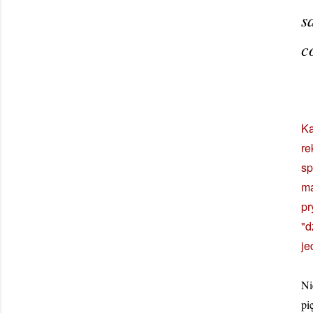
s
c
Ka
r
sp
ma
pr
"d
je
Ni
pi