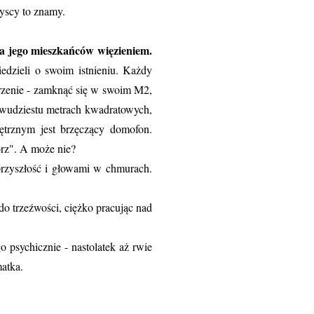
yscy to znamy.
la jego mieszkańców więzieniem.
iedzieli o swoim istnieniu. Każdy
arzenie - zamknąć się w swoim M2,
 dwudziestu metrach kwadratowych,
trznym jest brzęczący domofon.
órz". A może nie?
przyszłość i głowami w chmurach.
 do trzeźwości, ciężko pracując nad
 psychicznie - nastolatek aż rwie
matka.