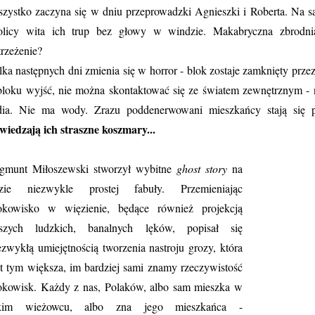
zystko zaczyna się w dniu przeprowadzki Agnieszki i Roberta. Na 
olicy wita ich trup bez głowy w windzie. Makabryczna zbrodni
trzeżenie?
lka następnych dni zmienia się w horror - blok zostaje zamknięty prz
bloku wyjść, nie można skontaktować się ze światem zewnętrznym - nie
dia. Nie ma wody. Zrazu poddenerwowani mieszkańcy stają się p
wiedzają ich straszne koszmary...
gmunt Miłoszewski stworzył wybitne
ghost story
na
zie niezwykle prostej fabuły. Przemieniając
okowisko w więzienie, będące również projekcją
szych ludzkich, banalnych lęków, popisał się
ezwykłą umiejętnością tworzenia nastroju grozy, która
st tym większa, im bardziej sami znamy rzeczywistość
okowisk. Każdy z nas, Polaków, albo sam mieszka w
akim wieżowcu, albo zna jego mieszkańca -