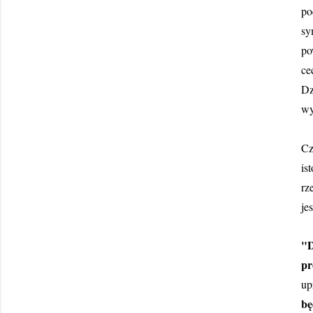
po
sy
po
ce
Dz
wy
Cz
is
rz
je
"D
pr
up
bę