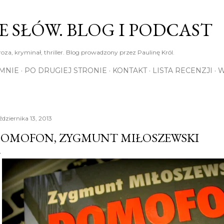
Przejdź do głównej zawartości
E SŁÓW. BLOG I PODCAST
roza, kryminał, thriller. Blog prowadzony przez Paulinę Król.
MNIE
PO DRUGIEJ STRONIE
KONTAKT
LISTA RECENZJI
W
ździernika 13, 2013
OMOFON, ZYGMUNT MIŁOSZEWSKI