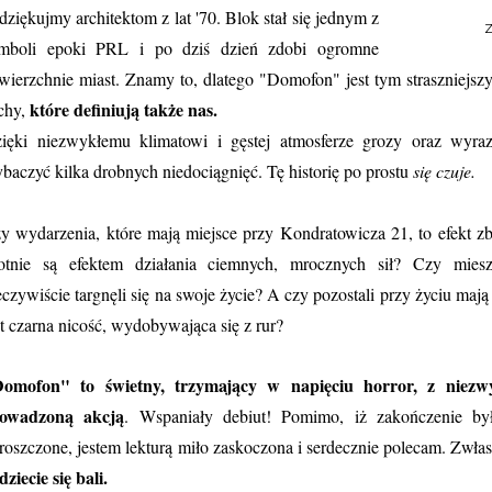
dziękujmy architektom z lat '70. Blok stał się jednym z
Z
mboli epoki PRL i po dziś dzień zdobi ogromne
wierzchnie miast. Znamy to, dlatego "Domofon" jest tym straszniejs
które definiują także nas.
chy,
ięki niezwykłemu klimatowi i gęstej atmosferze grozy oraz wyra
baczyć kilka drobnych niedociągnięć. Tę historię po prostu
się czuje.
y wydarzenia, które mają miejsce przy Kondratowicza 21, to efekt zbi
totnie są efektem działania ciemnych, mrocznych sił? Czy mies
eczywiście targnęli się na swoje życie? A czy pozostali przy życiu ma
st czarna nicość, wydobywająca się z rur?
omofon" to świetny, trzymający w napięciu horror, z niezw
owadzoną akcją
. Wspaniały debiut! Pomimo, iż zakończenie by
roszczone, jestem lekturą miło zaskoczona i serdecznie polecam. Zw
dziecie się bali.