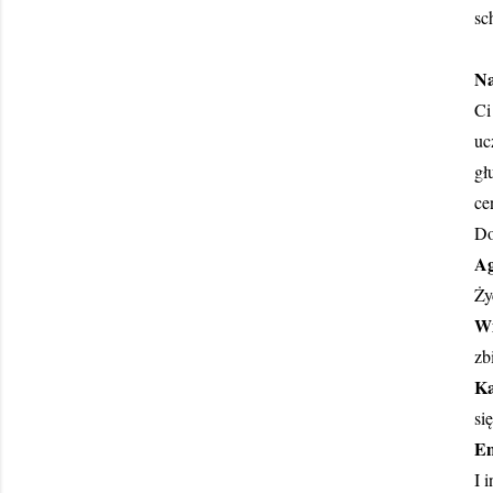
sc
Na
Ci
uc
gł
ce
Do
Ag
Ży
Wi
zb
K
si
Em
I 