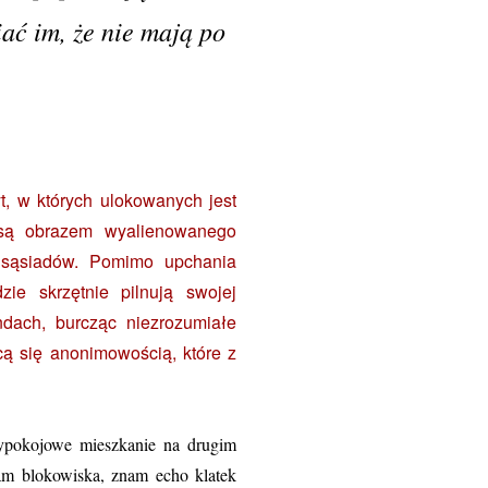
ać im, że nie mają po
t, w których ulokowanych jest
 są obrazem wyalienowanego
h sąsiadów. Pomimo upchania
zie skrzętnie pilnują swojej
ndach, burcząc niezrozumiałe
cą się anonimowością, które z
ypokojowe mieszkanie na drugim
am blokowiska, znam echo klatek