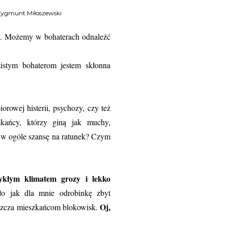
ygmunt Miłoszewski
zy. Możemy w bohaterach odnaleźć
zistym bohaterom jestem skłonna
orowej histerii, psychozy, czy też
zkańcy, którzy giną jak muchy,
ją w ogóle szansę na ratunek? Czym
ykłym klimatem grozy i lekko
ło jak dla mnie odrobinkę zbyt
Oj,
łaszcza mieszkańcom blokowisk.