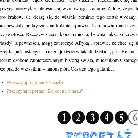
 pozycja niezwykle interesująca, wymuszająca zadumę. Żałuję, że jest 
oro braków, ale cieszę się, że właśnie pomimo tego został wydany. 
óre powstały praktycznie na kolanie, sprawia, że stanowią one fasc
eczywistości. Rzeczywistości, która mimo to, bywała także kolorowa
iazdy” z pewnością mogą zauroczyć Afryką i sprawić, że chce się si
ęcej Kapuścińskiego – a to znajdziecie w takich dziełach, jak „Heban”
lecam osobom zainteresowanym historią świata, miłośnikom Czarneg
że przede wszystkim – fanom pióra Cesarza tego gatunku.
Przeczytaj fragmenty książki
Przeczytaj reportaż "Bojkot na ołtarzu"