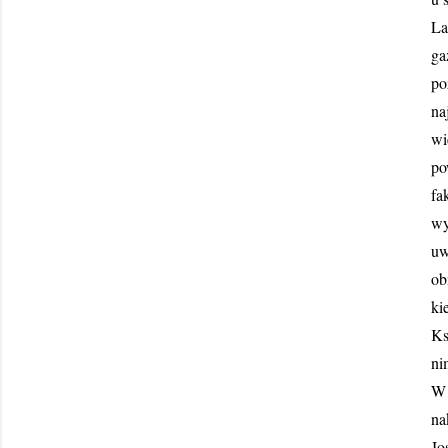
La
ga
po
na
wi
po
fa
wy
uw
ob
ki
Ks
ni
W 
na
Jo