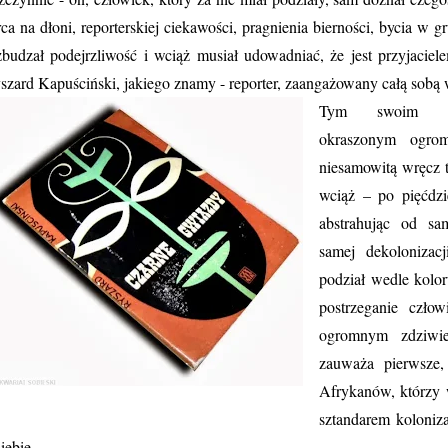
rca na dłoni, reporterskiej ciekawości, pragnienia bierności, bycia w g
budzał podejrzliwość i wciąż musiał udowadniać, że jest przyjaciel
szard Kapuściński, jakiego znamy - reporter, zaangażowany całą sobą 
Tym swoim char
okraszonym ogrom
niesamowitą wręcz tr
wciąż – po pięćdzie
abstrahując od sa
samej dekolonizac
podział wedle kolor
postrzeganie czło
ogromnym zdziwie
zauważa pierwsze,
Afrykanów, którzy w
sztandarem koloniza
siebie.