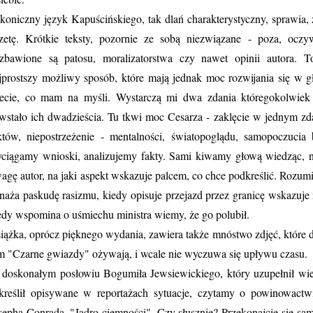
koniczny język Kapuścińskiego, tak dlań charakterystyczny, sprawia, ż
zetę. Krótkie teksty, pozornie ze sobą niezwiązane - poza, oczyw
zbawione są patosu, moralizatorstwa czy nawet opinii autora. T
jprostszy możliwy sposób, które mają jednak moc rozwijania się w g
ecie, co mam na myśli. Wystarczą mi dwa zdania któregokolwiek
wstało ich dwadzieścia. Tu tkwi moc Cesarza - zaklęcie w jednym zda
któw, niepostrzeżenie - mentalności, światopoglądu, samopoczuci
ciągamy wnioski, analizujemy fakty. Sami kiwamy głową wiedząc,
agę autor, na jaki aspekt wskazuje palcem, co chce podkreślić. Rozum
naża paskudę rasizmu, kiedy opisuje przejazd przez granicę wskazuje
edy wspomina o uśmiechu ministra wiemy, że go polubił.
iążka, oprócz pięknego wydania, zawiera także mnóstwo zdjęć, które d
m "Czarne gwiazdy" ożywają, i wcale nie wyczuwa się upływu czasu.
doskonałym posłowiu Bogumiła Jewsiewickiego, który uzupełnił wiel
kreślił opisywane w reportażach sytuacje, czytamy o powinowact
sepha Conrada, "Jądro ciemności". Czy słusznie? Przekonajcie się sa