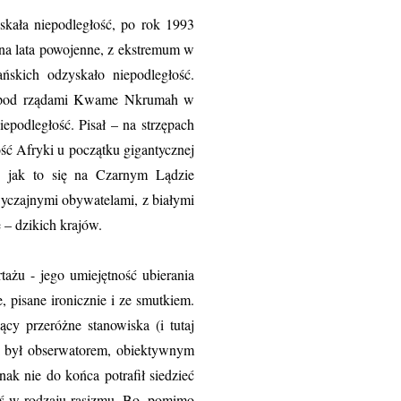
yskała niepodległość, po rok 1993
 na lata powojenne, z ekstremum w
kich odzyskało niepodległość.
na pod rządami Kwame Nkrumah w
podległość. Pisał – na strzępach
ość Afryki u początku gigantycznej
, jak to się na Czarnym Lądzie
wyczajnymi obywatelami, z białymi
 – dzikich krajów.
ażu - jego umiejętność ubierania
 pisane ironicznie i ze smutkiem.
cy przeróżne stanowiska (i tutaj
i był obserwatorem, obiektywnym
nak nie do końca potrafił siedzieć
goś w rodzaju rasizmu. Bo, pomimo