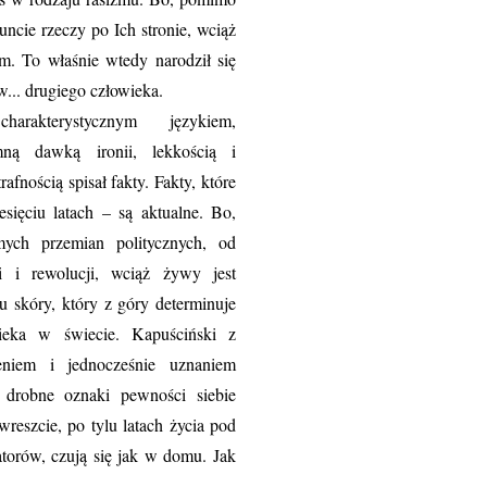
runcie rzeczy po Ich stronie, wciąż
em. To właśnie wtedy narodził się
w... drugiego człowieka.
akterystycznym językiem,
ną dawką ironii, lekkością i
afnością spisał fakty. Fakty, które
sięciu latach – są aktualne. Bo,
mych przemian politycznych, od
ji i rewolucji, wciąż żywy jest
u skóry, który z góry determinuje
wieka w świecie. Kapuściński z
niem i jednocześnie uznaniem
 drobne oznaki pewności siebie
reszcie, po tylu latach życia pod
torów, czują się jak w domu. Jak