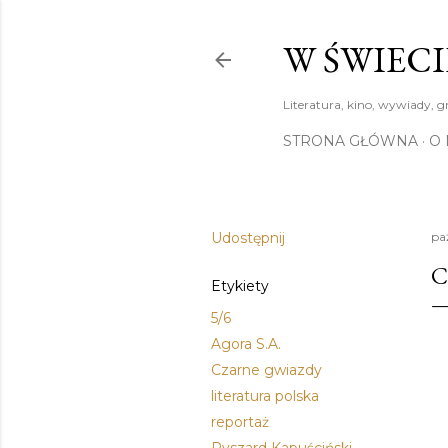
W ŚWIECI
Literatura, kino, wywiady, g
STRONA GŁÓWNA
O 
Udostępnij
pa
C
Etykiety
5/6
Agora S.A.
Czarne gwiazdy
literatura polska
reportaż