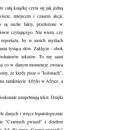
e całą książkę czyta się jak jedną
iście, miejscem i czasem akcji,
o są suche fakty, przełożone w
łowie czytającego. Nie wiem, czy
 reportażu, by w moich myślach
niu tysiąca słów. Zaklęcie - obok
a bohaterów tekstów. To my sami
 na co w danym momencie zwraca
iemy, że kiedy pisze o "kolonach",
 na zamknięcie Afryki w Afryce, a
oskonale uzupełniają tekst. Dzięki
e danych i wręcz łopatologicznie
wie "Czarnych gwiazd" z dziełem
mi. Jak dla mnie „Czarne gwiazdy”