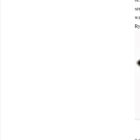
se
wz
Ry
u 