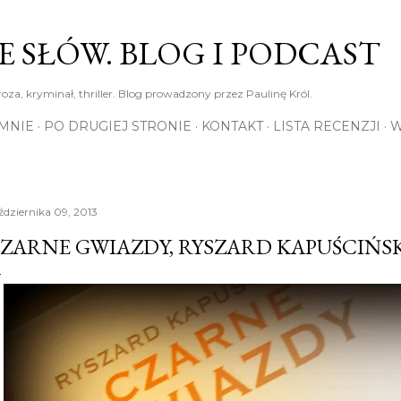
Przejdź do głównej zawartości
E SŁÓW. BLOG I PODCAST
roza, kryminał, thriller. Blog prowadzony przez Paulinę Król.
MNIE
PO DRUGIEJ STRONIE
KONTAKT
LISTA RECENZJI
W
ździernika 09, 2013
ZARNE GWIAZDY, RYSZARD KAPUŚCIŃS