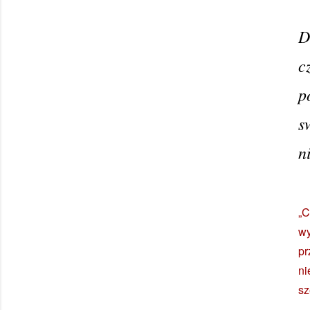
D
c
p
s
n
„
wy
pr
ni
sz