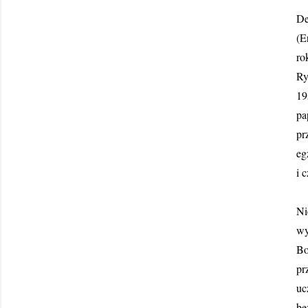
De
(E
ro
Ry
19
pa
pr
eg
i 
Ni
wy
Bo
pr
uc
be