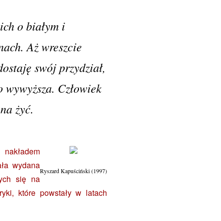
ich o białym i
nach. Aż wreszcie
ostaję swój przydział,
lbo wywyższa. Człowiek
na żyć.
a nakładem
tała wydana
Ryszard Kapuściński (1997)
cych się na
yki, które powstały w latach