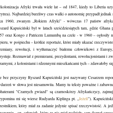
kolonizacja Afryki trwała wiele lat – od 1847, kiedy to Liberia uz
rytrea). Najbardziej burzliwy czas walki o autonomię przypadł jednak
ku 1960, zwanym „Rokiem Afryki” - wówczas 17 państw afrykańs
szard Kapuściński był w latach sześćdziesiątych tam, gdzie Gha
57 oraz Kongo z Patricem Lumumbą na czele - w 1960 – ogłosiły nie
pieru, w pośpiechu – krótkie reportaże, które miały ukazać rzeczywist
zemiany, rewolucji, i wytłumaczyć białemu człowiekowi z Europy
zystuje. Rozmawiał z premierami, prezydentami, rewolucjonistami i z
czarnymi, z kolonistami i rdzennymi mieszkańcami tych – zdawałoby się
e bez przyczyny Ryszard Kapuściński jest nazywany Cesarzem report
darzeń w słowa jest niesamowita. Mamy tu teksty poważne i zabawne,
haterami "Czarnych gwiazd" są czarnoskórzy Afrykańczycy, zajmują
zypomina mi się wiersz Rudyarda Kiplinga pt. „
Jeżeli
”). Kapuścińsk
zestnikiem, który miał za zadanie jedynie spisać rzeczywistość. A jed
zczynnie - on, człowiek, który za nic miał podziały, sam doznał cze