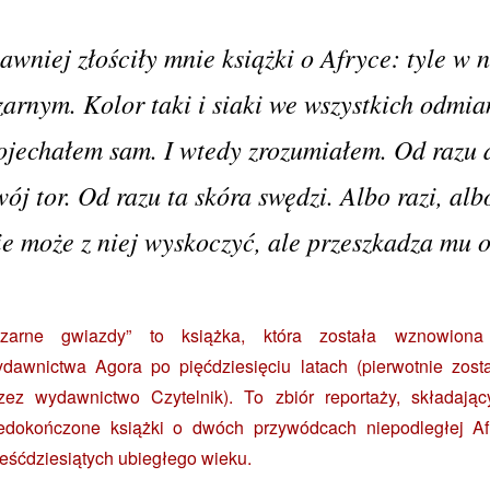
awniej złościły mnie książki o Afryce: tyle w n
zarnym. Kolor taki i siaki we wszystkich odmia
ojechałem sam. I wtedy zrozumiałem. Od razu d
wój tor. Od razu ta skóra swędzi. Albo razi, a
ie może z niej wyskoczyć, ale przeszkadza mu o
Czarne gwiazdy” to książka, która została wznowion
dawnictwa Agora po pięćdziesięciu latach (pierwotnie zos
zez wydawnictwo Czytelnik). To zbiór reportaży, składają
edokończone książki o dwóch przywódcach niepodległej Afr
eśćdziesiątych ubiegłego wieku.