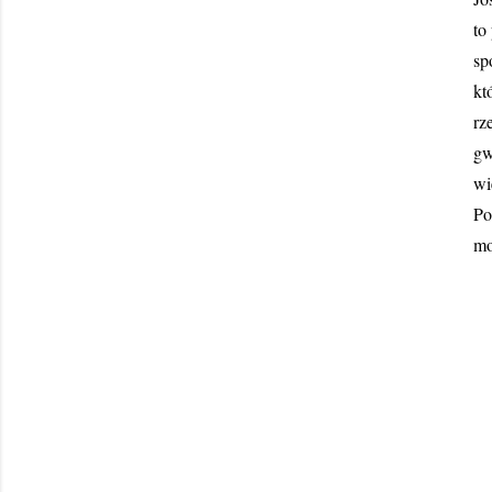
to
sp
kt
rz
gw
wi
Po
mo