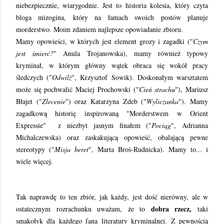
niebezpiecznie, wiarygodnie. Jest to historia kolesia, który czyta
bloga mizogina, który na łamach swoich postów planuje
morderstwo. Moim zdaniem najlepsze opowiadanie zbioru.
Mamy opowieści, w których jest element grozy i zagadki ("
Czym
jest śmierć?
" Anula Trojanowska), mamy również typowy
kryminał, w którym główny wątek obraca się wokół pracy
śledczych ("
Odwilż
", Krzysztof Sowik). Doskonałym warsztatem
może się pochwalić Maciej Prochowski ("
Cień strachu
"), Mariusz
Błajet ("
Zlecenie
") oraz Katarzyna Zdeb ("
Wyliczanka
"). Mamy
zagadkową historię inspirowaną "Morderstwem w Orient
Expressie" z niezbyt jasnym finałem ("
Pociąg
", Adrianna
Michalczewska) oraz zaskakującą opowieść, obalającą pewne
stereotypy ("
Misja beret
", Marta Broś-Rudnicka). Mamy to... i
wiele więcej.
Tak naprawdę to ten zbiór, jak każdy, jest dość nierówny, ale w
dobra rzecz,
ostatecznym rozrachunku uważam, że to
taki
smakołyk dla każdego fana literatury kryminalnej. Z pewnością