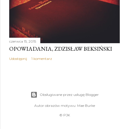
czerwca 15, 2015
OPOWIADANIA, ZDZISŁAW BEKSIŃSKI
Udostępnij
1 komentarz
Obsługiwane przez usługę Blogger
Autor obrazów motywu:
Mae Burke
© PJK