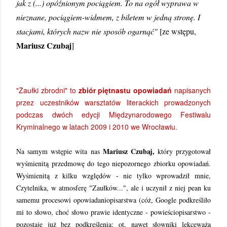
jak z (...) opóźnionym pociągiem. To na ogół wyprawa w
nieznane, pociągiem-widmem, z biletem w jedną stronę. I
stacjami, których nazw nie sposób ogarnąć"
[ze wstępu,
Mariusz Czubaj
]
"Zaułki zbrodni" to
zbiór piętnastu opowiadań
napisanych
przez uczestników warsztatów literackich prowadzonych
podczas dwóch edycji Międzynarodowego Festiwalu
Kryminalnego w latach 2009 i 2010 we Wrocławiu.
Mariusz Czubaj,
Na samym wstępie wita nas
który przygotował
wyśmienitą przedmowę do tego niepozornego zbiorku opowiadań.
Wyśmienitą z kilku względów - nie tylko wprowadził mnie,
Czytelnika, w atmosferę "Zaułków...", ale i uczynił z niej pean ku
samemu procesowi opowiadaniopisarstwa (cóż, Google podkreśliło
mi to słowo, choć słowo prawie identyczne - powieściopisarstwo -
pozostaje już bez podkreślenia; ot, nawet słowniki lekceważą