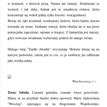
w krainach, o których piszą. Narnia nie istnieje, Śródziemie to
wymysł, i tak dalej. Jednak jest tu zasadnicza różnica, która
koncentruje się wokół jednej tylko kwestii: wiarygodności.
Biorąc do ręki kryminał, oczekujemy historii, która będzie mocno
trzymała się ziemi. Szukamy emocji, które obudzą się w nas przez
potencjalne zagrożenie, opisane w książce. Z fantastyką jest inaczej,
gdyż wówczas świadomie wybieramy podróż do innego świata.
Dlatego tutaj "Zaułki zbrodni" zwyciężają. Historie dzieją się na
naszym podwórku, zatem jest to coś, co ja osobiście już odbieram
jako wielką zaletę.
Wrocław nocą
[źr.]
Teraz: fabuła.
Czasami genialna, czasami wręcz przeciwnie.
Mamy tu na przykład bardzo dobrą opowieść Marty Jankowskiej
"Wroclog", opierająca się na blogowaniu. Współcześnie,