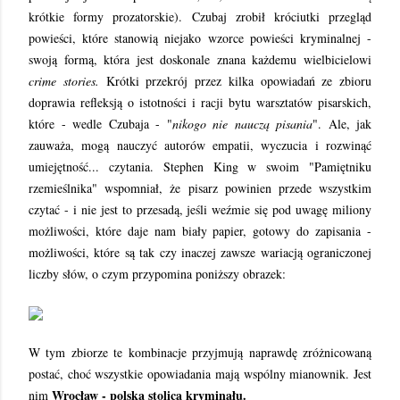
krótkie formy prozatorskie). Czubaj zrobił króciutki przegląd
powieści, które stanowią niejako wzorce powieści kryminalnej -
swoją formą, która jest doskonale znana każdemu wielbicielowi
crime stories.
Krótki przekrój przez kilka opowiadań ze zbioru
doprawia refleksją o istotności i racji bytu warsztatów pisarskich,
które - wedle Czubaja - "
nikogo nie nauczą pisania
". Ale, jak
zauważa, mogą nauczyć autorów empatii, wyczucia i rozwinąć
umiejętność... czytania. Stephen King w swoim "Pamiętniku
rzemieślnika" wspomniał, że pisarz powinien przede wszystkim
czytać - i nie jest to przesadą, jeśli weźmie się pod uwagę miliony
możliwości, które daje nam biały papier, gotowy do zapisania -
możliwości, które są tak czy inaczej zawsze wariacją ograniczonej
liczby słów, o czym przypomina poniższy obrazek:
W tym zbiorze te kombinacje przyjmują naprawdę zróżnicowaną
postać, choć wszystkie opowiadania mają wspólny mianownik. Jest
Wrocław - polska stolica kryminału.
nim