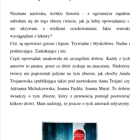
Nieznane nazwiska, krótkie historie - z ogromnym zapałem
zabrałam się do tego zbioru (wiecie, jak ja lubię opowiadania) i,
nie ukrywam, z wielkimi oczekiwaniami. Jakie wnioski
wyciągnęłam z lektury?
Cóż, są opowieści gorsze i lepsze. Trywialne i błyskotliwe. Nudne i
podniecające. Zaskakujące i nie.
Część opowiadań smakowała mi szczególnie dobrze. Każdy z tych
autorów to amator, przez co zbiór zyskuje na znaczeniu.
Niektórzy
twórcy nie poprzestali jedynie na tym zbiorze, jak choćby Anula
Trojanowska (publikująca także pod nazwiskiem Anna Trojan) czy
Adrianna Michalczewska, Joanna Pachla, Joanna Marat. To dobrze
świadczy o tym zbiorze, który z pewnością pomógł pootwierać
kilkoro drzwi. Mam nadzieję, że jeszcze o tych autorach usłyszymy.