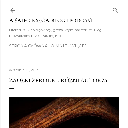
Przejdź do głównej zawartośc
W ŚWIECIE SŁÓW. BLOG I PODCAST
Literatura, kino, wywiady, groza, kryminał, thriller. Blog
prowadzony przez Paulinę Król.
STRONA GŁÓWNA
O MNIE
WIĘCEJ…
września 29, 2013
ZAUŁKI ZBRODNI, RÓŻNI AUTORZY