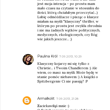
jest moja intencja - po prostu mam
mało czasu na czytanie w stosunku do
ilości, którą chciałabym przeczytać...)
Lubię odmóżdżacze i pisząc o klasyce
miałam na myśli "klasyczny" thriller, w
którym po prostu jest zwykła zbrodnia
i nie ma żadnych wątków politycznych,
medycznych, ekologicznych, czy Bóg
wie jakich jeszcze... ;)
Paulina Król
7.09.2013, 10:29
Klasyczny kojarzy mi się tylko z
Christie... i Twoim Chandlerem :) Ale
wiem, co masz na myśli. Może będę w
stanie pomóc niebawem :) A książki o
Spitzbergenie Ci nie pasują? :P
Armalkolit
7.09.2013, 21:28
Zaciekawiłąś mnie :)