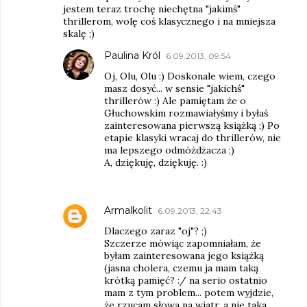
jestem teraz trochę niechętna "jakimś"
thrillerom, wolę coś klasycznego i na mniejsza
skalę ;)
Paulina Król
6.09.2013, 09:54
Oj, Olu, Olu :) Doskonale wiem, czego
masz dosyć... w sensie "jakichś"
thrillerów :) Ale pamiętam że o
Głuchowskim rozmawiałyśmy i byłaś
zainteresowana pierwszą książką ;) Po
etapie klasyki wracaj do thrillerów, nie
ma lepszego odmóżdżacza ;)
A, dziękuję, dziękuję. :)
Armalkolit
6.09.2013, 22:43
Dlaczego zaraz "oj"? ;)
Szczerze mówiąc zapomniałam, że
byłam zainteresowana jego książką
(jasna cholera, czemu ja mam taką
krótką pamięć? :/ na serio ostatnio
mam z tym problem... potem wyjdzie,
że rzucam słowa na wiatr, a nie taka