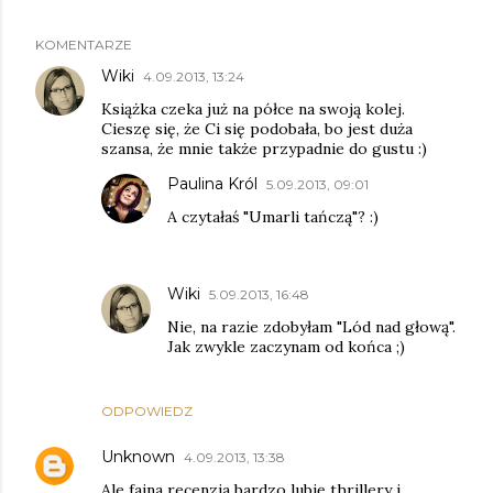
KOMENTARZE
Wiki
4.09.2013, 13:24
Książka czeka już na półce na swoją kolej.
Cieszę się, że Ci się podobała, bo jest duża
szansa, że mnie także przypadnie do gustu :)
Paulina Król
5.09.2013, 09:01
A czytałaś "Umarli tańczą"? :)
Wiki
5.09.2013, 16:48
Nie, na razie zdobyłam "Lód nad głową".
Jak zwykle zaczynam od końca ;)
ODPOWIEDZ
Unknown
4.09.2013, 13:38
Ale fajna recenzja bardzo lubię thrillery i