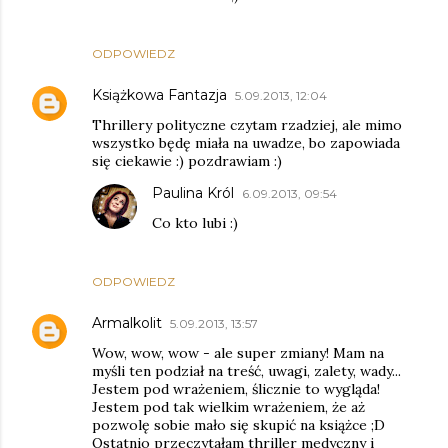
ODPOWIEDZ
Książkowa Fantazja
5.09.2013, 12:04
Thrillery polityczne czytam rzadziej, ale mimo
wszystko będę miała na uwadze, bo zapowiada
się ciekawie :) pozdrawiam :)
Paulina Król
6.09.2013, 09:54
Co kto lubi :)
ODPOWIEDZ
Armalkolit
5.09.2013, 13:57
Wow, wow, wow - ale super zmiany! Mam na
myśli ten podział na treść, uwagi, zalety, wady...
Jestem pod wrażeniem, ślicznie to wygląda!
Jestem pod tak wielkim wrażeniem, że aż
pozwolę sobie mało się skupić na książce ;D
Ostatnio przeczytałam thriller medyczny i