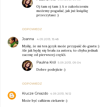
Oj tam oj tam :) A o zakończeniu
możemy pogadać, jak już książkę
przeczytasz :)
ODPOWIEDZ
Joanna
4.09.2013, 15:48
Myślę, że mi ten język może przypaść do gustu :)
Ale jak będę się brała za autora, to chyba jednak
zacznę od pierwszej częśći.
Paulina Król
5.09.2013, 09:04
Dobre podejście :)
ODPOWIEDZ
Krucze Gniazdo
4.09.2013, 16:12
Może być całkiem ciekawie :)