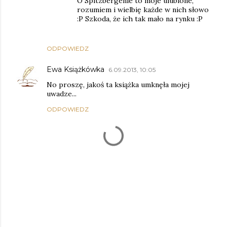
O Spitzbergenie to moje ulubione,
rozumiem i wielbię każde w nich słowo
:P Szkoda, że ich tak mało na rynku :P
ODPOWIEDZ
Ewa Książkówka
6.09.2013, 10:05
No proszę, jakoś ta książka umknęła mojej
uwadze...
ODPOWIEDZ