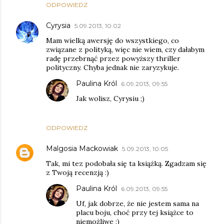
ODPOWIEDZ
Cyrysia
5.09.2013, 10:02
Mam wielką awersję do wszystkiego, co
związane z polityką, więc nie wiem, czy dałabym
radę przebrnąć przez powyższy thriller
polityczny. Chyba jednak nie zaryzykuje.
Paulina Król
6.09.2013, 09:55
Jak wolisz, Cyrysiu ;)
ODPOWIEDZ
Malgosia Mackowiak
5.09.2013, 10:05
Tak, mi tez podobała się ta książką. Zgadzam się
z Twoją recenzją :)
Paulina Król
6.09.2013, 09:55
Uf, jak dobrze, że nie jestem sama na
placu boju, choć przy tej książce to
niemożliwe ;)