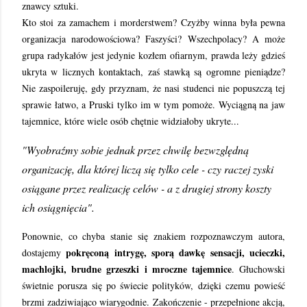
znawcy sztuki.
Kto stoi za zamachem i morderstwem? Czyżby winna była pewna
organizacja narodowościowa? Faszyści? Wszechpolacy? A może
grupa radykałów jest jedynie kozłem ofiarnym, prawda leży gdzieś
ukryta w licznych kontaktach, zaś stawką są ogromne pieniądze?
Nie zaspoileruję, gdy przyznam, że nasi studenci nie popuszczą tej
sprawie łatwo, a Pruski tylko im w tym pomoże. Wyciągną na jaw
tajemnice, które wiele osób chętnie widziałoby ukryte...
"Wyobraźmy sobie jednak przez chwilę bezwzględną
organizację, dla której liczą się tylko cele - czy raczej zyski
osiągane przez realizację celów - a z drugiej strony koszty
ich osiągnięcia".
Ponownie, co chyba stanie się znakiem rozpoznawczym autora,
pokręconą intrygę, sporą dawkę sensacji, ucieczki,
dostajemy
machlojki, brudne grzeszki i mroczne tajemnice
. Głuchowski
świetnie porusza się po świecie polityków, dzięki czemu powieść
brzmi zadziwiająco wiarygodnie. Zakończenie - przepełnione akcją,