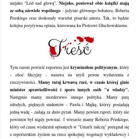
Niejako, ponieważ obie książki mają
niejako "Lód nad głową".
ze sobą niewiele wspólnego
- jedynie głównego bohatera, Roberta
Pruskiego oraz doskonały warsztat pisarski autora. Tak, to będzie
kolejna pozytywna opinia, kierowana ku Piotrowi Głuchowskiemu.
kryminałem politycznym
Tym razem powieść reportera jest
, który
- choć fikcyjny - nasuwa na myśl pewne wydarzenia z
Mamy tutaj krwawą rzeź, w czasie której ginie
rzeczywistości.
minister sprawiedliwości i sporo innych osób "u władzy".
Następnie mamy morderstwo innego polityka. Mamy parę
młodych, pięknych studentów - Pawła i Majkę, którzy posiadają
jedną wadę -
zadają
za dużo pytań. Mamy pewien raport, który nie
powinien był nigdy powstać. I wreszcie mamy Roberta Pruskiego,
który od czasu wydarzeń opisanych w "Umarli tańczą" pożegnał się
z reporterskim życiem na rzecz spokojnej wegetacji wykładowcy i