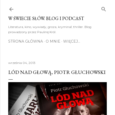
Przejdź do głównej zawartości
W ŚWIECIE SŁÓW. BLOG I PODCAST
Literatura, kino, wywiady, groza, kryminał, thriller. Blog
prowadzony przez Paulinę Król.
STRONA GŁÓWNA
O MNIE
WIĘCEJ…
września 04, 2013
LÓD NAD GŁOWĄ, PIOTR GŁUCHOWSKI