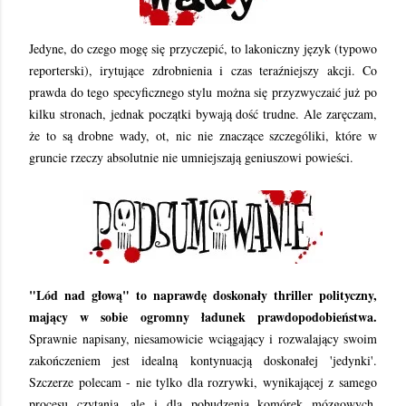
Jedyne, do czego mogę się przyczepić, to lakoniczny język (typowo
reporterski), irytujące zdrobnienia i czas teraźniejszy akcji. Co
prawda do tego specyficznego stylu można się przyzwyczaić już po
kilku stronach, jednak początki bywają dość trudne. Ale zaręczam,
że to są drobne wady, ot, nic nie znaczące szczególiki, które w
gruncie rzeczy absolutnie nie umniejszają geniuszowi powieści.
"Lód nad głową" to naprawdę doskonały thriller polityczny,
mający w sobie ogromny ładunek prawdopodobieństwa.
Sprawnie napisany, niesamowicie wciągający i rozwalający swoim
zakończeniem jest idealną kontynuacją doskonałej 'jedynki'.
Szczerze polecam - nie tylko dla rozrywki, wynikającej z samego
procesu czytania, ale i dla pobudzenia komórek mózgowych,