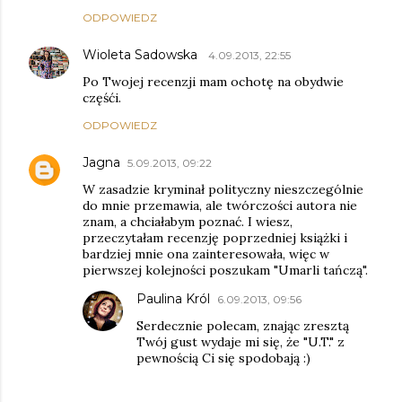
ODPOWIEDZ
Wioleta Sadowska
4.09.2013, 22:55
Po Twojej recenzji mam ochotę na obydwie
częśći.
ODPOWIEDZ
Jagna
5.09.2013, 09:22
W zasadzie kryminał polityczny nieszczególnie
do mnie przemawia, ale twórczości autora nie
znam, a chciałabym poznać. I wiesz,
przeczytałam recenzję poprzedniej książki i
bardziej mnie ona zainteresowała, więc w
pierwszej kolejności poszukam "Umarli tańczą".
Paulina Król
6.09.2013, 09:56
Serdecznie polecam, znając zresztą
Twój gust wydaje mi się, że "U.T." z
pewnością Ci się spodobają :)