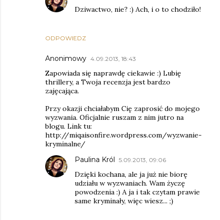
Dziwactwo, nie? :) Ach, i o to chodziło!
ODPOWIEDZ
Anonimowy
4.09.2013, 18:43
Zapowiada się naprawdę ciekawie :) Lubię
thrillery, a Twoja recenzja jest bardzo
zajęcająca.
Przy okazji chciałabym Cię zaprosić do mojego
wyzwania. Oficjalnie ruszam z nim jutro na
blogu. Link tu:
http://miqaisonfire.wordpress.com/wyzwanie-
kryminalne/
Paulina Król
5.09.2013, 09:06
Dzięki kochana, ale ja już nie biorę
udziału w wyzwaniach. Wam życzę
powodzenia :) A ja i tak czytam prawie
same kryminały, więc wiesz... ;)