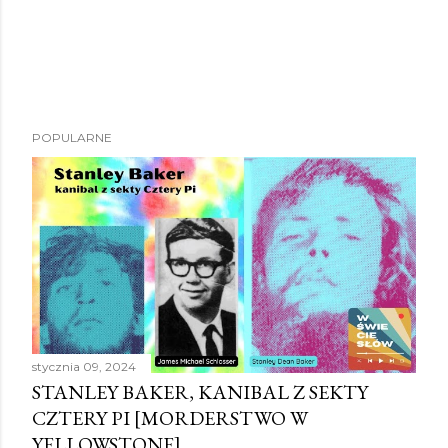
P
POPULARNE
r
z
e
ś
l
i
j
k
o
stycznia 09, 2024
m
STANLEY BAKER, KANIBAL Z SEKTY
e
CZTERY PI [MORDERSTWO W
n
YELLOWSTONE]