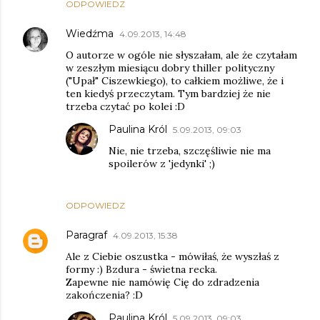
ODPOWIEDZ
Wiedźma
4.09.2013, 14:48
O autorze w ogóle nie słyszałam, ale że czytałam
w zeszłym miesiącu dobry thiller polityczny
("Upał" Ciszewkiego), to całkiem możliwe, że i
ten kiedyś przeczytam. Tym bardziej że nie
trzeba czytać po kolei :D
Paulina Król
5.09.2013, 09:03
Nie, nie trzeba, szczęśliwie nie ma
spoilerów z 'jedynki' ;)
ODPOWIEDZ
Paragraf
4.09.2013, 15:38
Ale z Ciebie oszustka - mówiłaś, że wyszłaś z
formy :) Bzdura - świetna recka.
Zapewne nie namówię Cię do zdradzenia
zakończenia? :D
Paulina Król
5.09.2013, 09:03