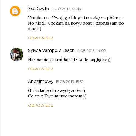
Esa Czyta
26.07.2013, 09:14
Trafiłam na Twojego bloga troszkę za późno...
No nic :D Czekam na nowy post i zapraszam do
mnie ;)
ODPOWIEDZ
Sylwia VamppiV Błach
4.08.2013, 14:09
Nareszcie tu trafiłam! :D Będę zaglądać ;)
ODPOWIEDZ
Anonimowy
15.08.2013, 15:31
Gratulacje dla zwycięzców :)
Co to z Twoim internetem :(
ODPOWIEDZ