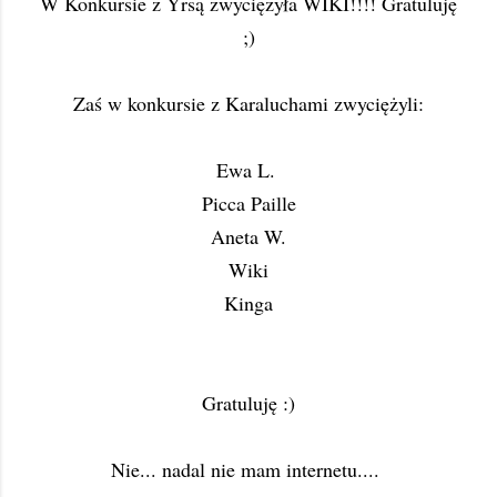
W Konkursie z Yrsą zwyciężyła WIKI!!!! Gratuluję
;)
Zaś w konkursie z Karaluchami zwyciężyli:
Ewa L.
Picca Paille
Aneta W.
Wiki
Kinga
Gratuluję :)
Nie... nadal nie mam internetu....