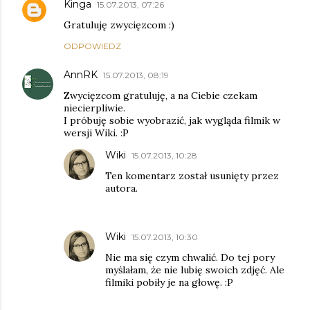
Kinga
15.07.2013, 07:26
Gratuluję zwycięzcom :)
ODPOWIEDZ
AnnRK
15.07.2013, 08:19
Zwycięzcom gratuluję, a na Ciebie czekam
niecierpliwie.
I próbuję sobie wyobrazić, jak wygląda filmik w
wersji Wiki. :P
Wiki
15.07.2013, 10:28
Ten komentarz został usunięty przez
autora.
Wiki
15.07.2013, 10:30
Nie ma się czym chwalić. Do tej pory
myślałam, że nie lubię swoich zdjęć. Ale
filmiki pobiły je na głowę. :P