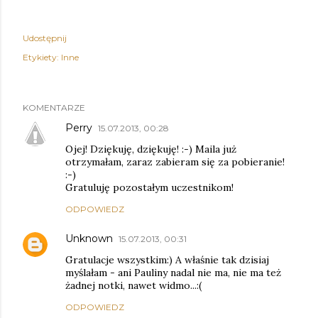
Udostępnij
Etykiety:
Inne
KOMENTARZE
Perry
15.07.2013, 00:28
Ojej! Dziękuję, dziękuję! :-) Maila już
otrzymałam, zaraz zabieram się za pobieranie!
:-)
Gratuluję pozostałym uczestnikom!
ODPOWIEDZ
Unknown
15.07.2013, 00:31
Gratulacje wszystkim:) A właśnie tak dzisiaj
myślałam - ani Pauliny nadal nie ma, nie ma też
żadnej notki, nawet widmo...:(
ODPOWIEDZ