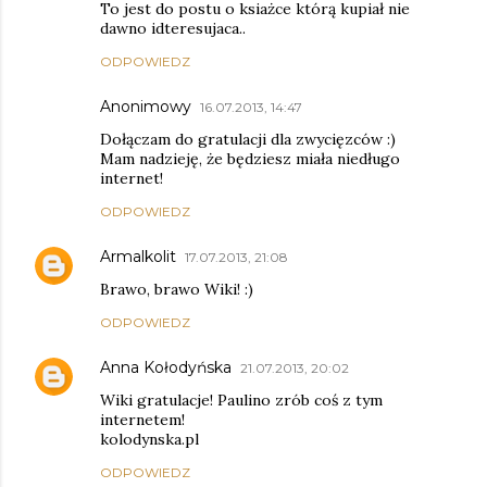
To jest do postu o ksiażce którą kupiał nie
dawno idteresujaca..
ODPOWIEDZ
Anonimowy
16.07.2013, 14:47
Dołączam do gratulacji dla zwycięzców :)
Mam nadzieję, że będziesz miała niedługo
internet!
ODPOWIEDZ
Armalkolit
17.07.2013, 21:08
Brawo, brawo Wiki! :)
ODPOWIEDZ
Anna Kołodyńska
21.07.2013, 20:02
Wiki gratulacje! Paulino zrób coś z tym
internetem!
kolodynska.pl
ODPOWIEDZ