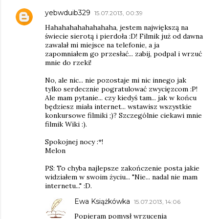
yebwduib329
15.07.2013, 00:39
Hahahahahahahahaha, jestem największą na
świecie sierotą i pierdoła :D! Filmik już od dawna
zawalał mi miejsce na telefonie, a ja
zapomniałem go przesłać... zabij, podpal i wrzuć
mnie do rzeki!
No, ale nic... nie pozostaje mi nic innego jak
tylko serdecznie pogratulować zwycięzcom :P!
Ale mam pytanie... czy kiedyś tam... jak w końcu
będziesz miała internet... wstawisz wszystkie
konkursowe filmiki ;)? Szczególnie ciekawi mnie
filmik Wiki :).
Spokojnej nocy :*!
Melon
PS: To chyba najlepsze zakończenie posta jakie
widziałem w swoim życiu... "Nie... nadal nie mam
internetu..." :D.
Ewa Książkówka
15.07.2013, 14:06
Popieram pomysł wrzucenia