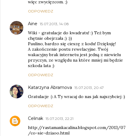
więc zwycięzcom. ;)
ODPOWIEDZ
Aine
15.07.2013, 14:08
Wiki - gratulacje do kwadratu! :) Też bym
chętnie obejrzała ;) :))
Paulino, bardzo się cieszę z kodu! Dziękuję!
A zakończenie postu rewelacyjne. Twój
wakacyjny brak internetu jest jedną z niewielu
przyczyn, ze względu na które mniej mi będzie
szkoda lata ;)
ODPOWIEDZ
Katarzyna Abramova
15.07.2013, 20:47
Gratulacje :) A Ty wracaj do nas jak najszybciej :)
ODPOWIEDZ
Celinak
15.07.2013, 22:21
http://rastamankacalina.blogspot.com/2013/07
/co-sie-dziaoo.html