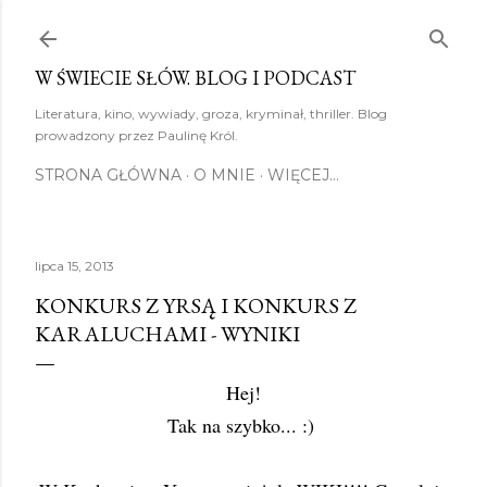
Przejdź do głównej zawartości
W ŚWIECIE SŁÓW. BLOG I PODCAST
Literatura, kino, wywiady, groza, kryminał, thriller. Blog
prowadzony przez Paulinę Król.
STRONA GŁÓWNA
O MNIE
WIĘCEJ…
lipca 15, 2013
KONKURS Z YRSĄ I KONKURS Z
KARALUCHAMI - WYNIKI
Hej!
Tak na szybko... :)