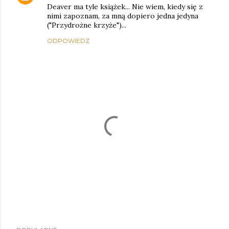
Deaver ma tyle książek... Nie wiem, kiedy się z
nimi zapoznam, za mną dopiero jedna jedyna
("Przydrożne krzyże")...
ODPOWIEDZ
P