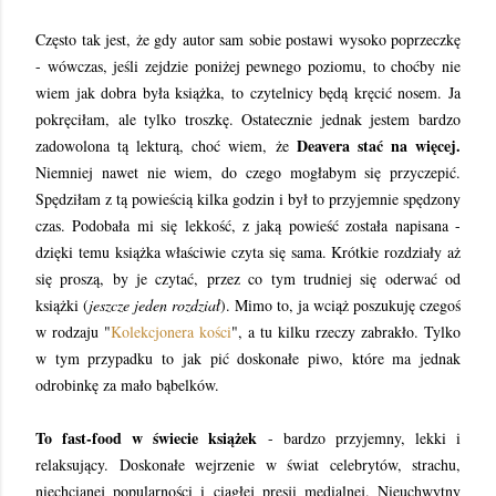
Często tak jest, że gdy autor sam sobie postawi wysoko poprzeczkę
- wówczas, jeśli zejdzie poniżej pewnego poziomu, to choćby nie
wiem jak dobra była książka, to czytelnicy będą kręcić nosem. Ja
pokręciłam, ale tylko troszkę. Ostatecznie jednak jestem bardzo
Deavera stać na więcej.
zadowolona tą lekturą, choć wiem, że
Niemniej nawet nie wiem, do czego mogłabym się przyczepić.
Spędziłam z tą powieścią kilka godzin i był to przyjemnie spędzony
czas. Podobała mi się lekkość, z jaką powieść została napisana -
dzięki temu książka właściwie czyta się sama. Krótkie rozdziały aż
się proszą, by je czytać, przez co tym trudniej się oderwać od
książki (
jeszcze jeden rozdział
). Mimo to, ja wciąż poszukuję czegoś
w rodzaju "
Kolekcjonera kości
", a tu kilku rzeczy zabrakło. Tylko
w tym przypadku to jak pić doskonałe piwo, które ma jednak
odrobinkę za mało bąbelków.
To fast-food w świecie książek
- bardzo przyjemny, lekki i
relaksujący. Doskonałe wejrzenie w świat celebrytów, strachu,
niechcianej popularności i ciągłej presji medialnej. Nieuchwytny