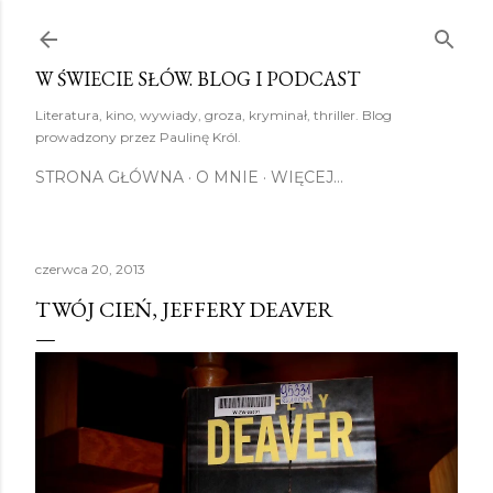
Przejdź do głównej zawartości
W ŚWIECIE SŁÓW. BLOG I PODCAST
Literatura, kino, wywiady, groza, kryminał, thriller. Blog
prowadzony przez Paulinę Król.
STRONA GŁÓWNA
O MNIE
WIĘCEJ…
czerwca 20, 2013
TWÓJ CIEŃ, JEFFERY DEAVER