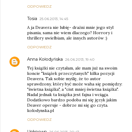
ODPOWIEDZ
Tosia
25.06.2013, 14:45
A ja Deavera nie lubię- drażni mnie jego styl
pisania, sama nie wiem dlaczego? Horrory i
thrillery uwielbiam, ale innych autorów :)
ODPOWIEDZ
Anna Kołodyńska
26.06.2013, 19:40
Tej książki nie czytałam, ale mam już na swoim
koncie "książek przeczytanych" kilka pozycji
Deavera. Tak sobie myślę, że to autor
sprawdzony, który być może waha się pomiędzy:
"świetna książka", a "ciut mniej świetna książka".
Nadal jednak ta książka jest fajna i wciąga.
Dodatkowo bardzo podoba mi się język jakim
Deaver operuje - dobrze mi się go czyta.
kolodynska.pl
ODPOWIEDZ
Unknown
26.06.2013, 20:47