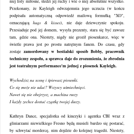
niej listy miłosne, śledzi jej ruchy i wie o niej absolutnie wszystko.
Przekonany, że Kayleigh odwzajemnia jego uczucia (w końcu
podpisała automatyczną odpowiedź mailową formułką "XO",
oznaczającą
hugs & kisses
), nie daje dziewczynie spokoju.
Przesiaduje pod jej domem, wysyła prezenty, stara się być zawsze
tam, gdzie ona. Niestety, nigdy nie groził piosenkarce, więc w
świetle prawa jest po prostu natrętnym fanem. Do czasu, gdy
zamordowany w bestialski sposób Bobby, pracownik
zostaje
techniczny zespołu, a sprawca daje do zrozumienia, że zbrodnia
jest teatralnym performance'm jednej z piosenek Kayleigh.
Wychodzisz na scenę i śpiewasz piosenki.
Co się może nie udać? Wszyscy uśmiechnięci.
Nawet się nie obejrzysz, a machina ruszy
I każdy zechce dostać cząstkę twojej duszy.
Kathryn Dance, specjalistka od kinezyki i agentka CBI wraz z
gliniarzami niewielkiego Fresno będą musieli bardzo się postarać,
by schwytać mordercę, nim dojdzie do kolejnej tragedii. Niestety,