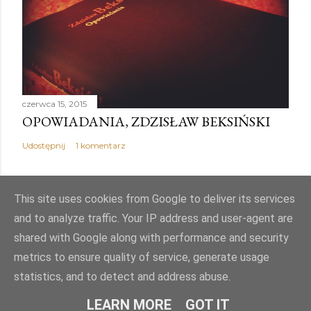
czerwca 15, 2015
OPOWIADANIA, ZDZISŁAW BEKSIŃSKI
Udostępnij
1 komentarz
This site uses cookies from Google to deliver its services
and to analyze traffic. Your IP address and user-agent are
Obsługiwane przez usługę Blogger
shared with Google along with performance and security
metrics to ensure quality of service, generate usage
Autor obrazów motywu:
Mae Burke
statistics, and to detect and address abuse.
© PJK
LEARN MORE
GOT IT