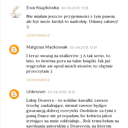
Ewa Książkówka
20.06.2013, 11:53
Nie miałam jeszcze przyjemności z tym panem,
ale być może kiedyś to nadrobię. Udanej zabawy!
:)
ODPOWIEDZ
Malgosia Mackowiak
20.06.2013, 12:51
I teraz uważaj na stalkerów ;) A tak serio, to
lato, to świetna pora na takie książki. Jak już
wygrzebie sie spod moich stosów, to chętnie
przeczytam :)
ODPOWIEDZ
Unknown
20.06.2013, 13:19
Lubię Deavera - to solidne kawałki, zawsze
trochę zaskakujące, niemal zawsze będące
gwarancją dobrej rozrywki. Osobiście za tymi z
panią Dance nie przepadam, bo kobieta jakoś
irytująco na mnie oddziałuje... Rok temu byłam na
spotkaniu autorskim z Deaverem, na którym