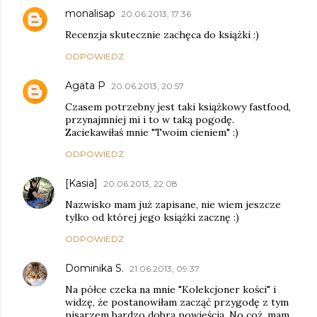
monalisap
20.06.2013, 17:36
Recenzja skutecznie zachęca do książki :)
ODPOWIEDZ
Agata P
20.06.2013, 20:57
Czasem potrzebny jest taki książkowy fastfood,
przynajmniej mi i to w taką pogodę.
Zaciekawiłaś mnie "Twoim cieniem" :)
ODPOWIEDZ
[Kasia]
20.06.2013, 22:08
Nazwisko mam już zapisane, nie wiem jeszcze
tylko od której jego książki zacznę :)
ODPOWIEDZ
Dominika S.
21.06.2013, 09:37
Na półce czeka na mnie "Kolekcjoner kości" i
widzę, że postanowiłam zacząć przygodę z tym
pisarzem bardzo dobrą powieścią. No coż, mam