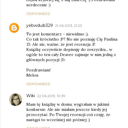
serdecznie :)
ODPOWIEDZ
yebwduib329
21.06.2013, 21:23
To jest komentarz - niewidmo ;).
Co tak króciutko ;P? No nie poznaję Cię Paulina
:D. Ale nic, ważne, że jest recenzja ;P.
Książkę oczywiście dopisuję do zeszyciku... w
ogóle to ten cały Deaver zajmuje w nim jedną z
głównych pozycji ;D.
Pozdrawiam!
Melon
ODPOWIEDZ
Wiki
22.06.2013, 10:39
Mam tę książkę w domu, wygrałam w jakimś
konkursie. Ale nie miałam jeszcze kiedy jej
przeczytać. Po Twojej recenzji coś czuję, że
nastąpi to wcześniej niż później ;)