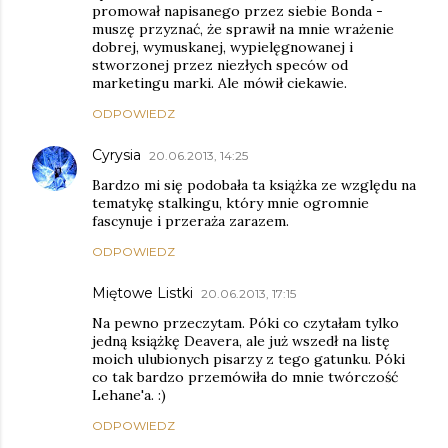
promował napisanego przez siebie Bonda -
muszę przyznać, że sprawił na mnie wrażenie
dobrej, wymuskanej, wypielęgnowanej i
stworzonej przez niezłych speców od
marketingu marki. Ale mówił ciekawie.
ODPOWIEDZ
Cyrysia
20.06.2013, 14:25
Bardzo mi się podobała ta książka ze względu na
tematykę stalkingu, który mnie ogromnie
fascynuje i przeraża zarazem.
ODPOWIEDZ
Miętowe Listki
20.06.2013, 17:15
Na pewno przeczytam. Póki co czytałam tylko
jedną książkę Deavera, ale już wszedł na listę
moich ulubionych pisarzy z tego gatunku. Póki
co tak bardzo przemówiła do mnie twórczość
Lehane'a. :)
ODPOWIEDZ