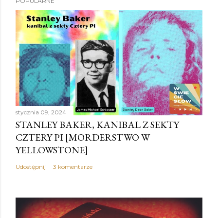
POPULARNE
r
z
e
ś
l
i
j
k
o
stycznia 09, 2024
m
STANLEY BAKER, KANIBAL Z SEKTY
e
CZTERY PI [MORDERSTWO W
n
YELLOWSTONE]
t
a
Udostępnij
3 komentarze
r
z