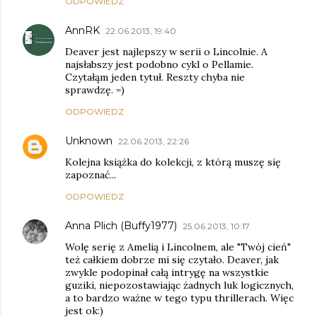
ODPOWIEDZ
AnnRK
22.06.2013, 19:40
Deaver jest najlepszy w serii o Lincolnie. A
najsłabszy jest podobno cykl o Pellamie.
Czytałąm jeden tytuł. Reszty chyba nie
sprawdzę. =)
ODPOWIEDZ
Unknown
22.06.2013, 22:26
Kolejna książka do kolekcji, z którą muszę się
zapoznać...
ODPOWIEDZ
Anna Plich (Buffy1977)
25.06.2013, 10:17
Wolę serię z Amelią i Lincolnem, ale "Twój cień"
też całkiem dobrze mi się czytało. Deaver, jak
zwykle podopinał całą intrygę na wszystkie
guziki, niepozostawiając żadnych luk logicznych,
a to bardzo ważne w tego typu thrillerach. Więc
jest ok:)