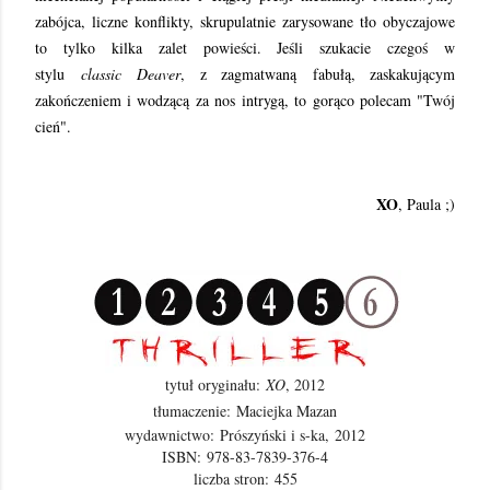
zabójca, liczne konflikty, skrupulatnie zarysowane tło obyczajowe
to tylko kilka zalet powieści. Jeśli szukacie czegoś w
stylu
classic
Deaver
, z zagmatwaną
fabułą
, zaskakującym
zakończeniem i wodzącą za nos
intrygą
, to gorąco polecam "Twój
cień".
XO
, Paula ;)
tytuł oryginału:
XO
, 2012
tłumaczenie:
Maciejka Mazan
wydawnictwo:
Prószyński i s-ka,
2012
ISBN:
978-83-7839-376-4
liczba stron:
455