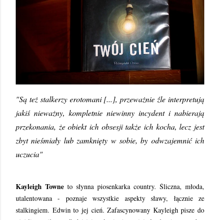
"Są też stalkerzy erotomani [...], przeważnie źle interpretują
jakiś nieważny, kompletnie niewinny incydent i nabierają
przekonania, że obiekt ich obsesji także ich kocha, lecz jest
zbyt nieśmiały lub zamknięty w sobie, by odwzajemnić ich
uczucia"
Kayleigh Towne
to słynna piosenkarka country. Śliczna, młoda,
utalentowana - poznaje wszystkie aspekty sławy, łącznie ze
stalkingiem. Edwin to jej cień. Zafascynowany Kayleigh pisze do