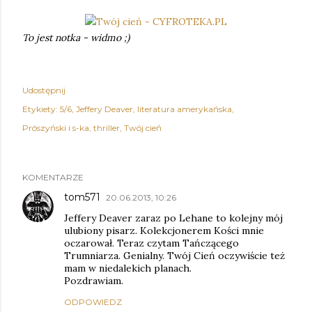
To jest notka - widmo ;)
Udostępnij
Etykiety:
5/6
Jeffery Deaver
literatura amerykańska
Prószyński i s-ka
thriller
Twój cień
KOMENTARZE
tom571
20.06.2013, 10:26
Jeffery Deaver zaraz po Lehane to kolejny mój
ulubiony pisarz. Kolekcjonerem Kości mnie
oczarował. Teraz czytam Tańczącego
Trumniarza. Genialny. Twój Cień oczywiście też
mam w niedalekich planach.
Pozdrawiam.
ODPOWIEDZ