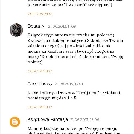
przeczucie, że po "Twój cień" też sięgnę :)
ODPOWIEDZ
Beata N.
21.06.2013, 11:09
Książek tego autora nie trzeba mi polecać;)
Zwłaszcza o takiej tematyce;) Szkoda, że Twoim
zdaniem czegoś tej powieści zabrakło...nie
można za każdym razem tworzyć czegoś na
miarę "Kolekcjonera kości", ale rozumiem Twoją
opinię;)
ODPOWIEDZ
Anonimowy
21.06.2013, 13:01
Lubię Jeffrey'a Deavera. "Twój cień" czytałam i
oceniam go między 4 a 5.
ODPOWIEDZ
Książkowa Fantazja
21.06.2013, 16:06
Mam tę książkę na półce, po Twojej recenzji,
chyba szybciej się z nią zmierzę :) Pozdrawiam