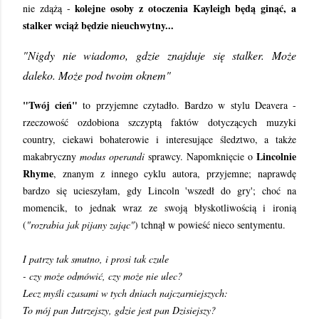
kolejne osoby z otoczenia Kayleigh będą ginąć, a
nie zdążą -
stalker wciąż będzie nieuchwytny...
"Nigdy nie wiadomo, gdzie znajduje się stalker. Może
daleko. Może pod twoim oknem"
"Twój cień"
to przyjemne czytadło. Bardzo w stylu Deavera -
rzeczowość ozdobiona szczyptą faktów dotyczących muzyki
country, ciekawi bohaterowie i interesujące śledztwo, a także
Lincolnie
makabryczny
modus operandi
sprawcy. Napomknięcie o
Rhyme
, znanym z innego cyklu autora, przyjemne; naprawdę
bardzo się ucieszyłam, gdy Lincoln 'wszedł do gry'; choć na
momencik, to jednak wraz ze swoją błyskotliwością i ironią
(
"rozrabia jak pijany zając"
) tchnął w powieść nieco sentymentu.
I patrzy tak smutno, i prosi tak czule
- czy może odmówić, czy może nie ulec?
Lecz myśli czasami w tych dniach najczarniejszych:
To mój pan Jutrzejszy, gdzie jest pan Dzisiejszy?