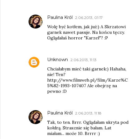
Paulina Król
2.06.2013, 01:17
Wolę być kotłem, jak już:) A Skrzatowi
garnek nawet pasuje. Na końcu tęczy.
Oglądałaś horror "Karzeł"? :P
Unknown
2.06.2013, 11:13
Chciałabym mieć taki garnek:) Hahaha,
nie! Ten?
http://www.filmweb.pl/film/Karze%C
5%82-1993-107407 Ale obejrzę na
pewno :D
Paulina Król
2.06.2013, 11:18
Tak, to ten. Brrr. Oglądałam ukryta pod
kołdrą. Strasznie się bałam. Lat
miałam... może 10. Brrrr :)