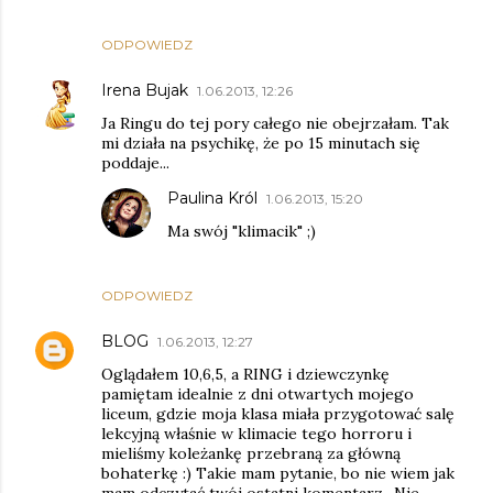
ODPOWIEDZ
Irena Bujak
1.06.2013, 12:26
Ja Ringu do tej pory całego nie obejrzałam. Tak
mi działa na psychikę, że po 15 minutach się
poddaje...
Paulina Król
1.06.2013, 15:20
Ma swój "klimacik" ;)
ODPOWIEDZ
BLOG
1.06.2013, 12:27
Oglądałem 10,6,5, a RING i dziewczynkę
pamiętam idealnie z dni otwartych mojego
liceum, gdzie moja klasa miała przygotować salę
lekcyjną właśnie w klimacie tego horroru i
mieliśmy koleżankę przebraną za główną
bohaterkę :) Takie mam pytanie, bo nie wiem jak