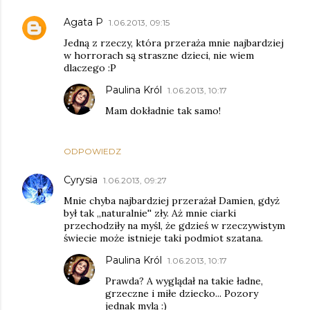
Agata P
1.06.2013, 09:15
Jedną z rzeczy, która przeraża mnie najbardziej
w horrorach są straszne dzieci, nie wiem
dlaczego :P
Paulina Król
1.06.2013, 10:17
Mam dokładnie tak samo!
ODPOWIEDZ
Cyrysia
1.06.2013, 09:27
Mnie chyba najbardziej przerażał Damien, gdyż
był tak ,,naturalnie'' zły. Aż mnie ciarki
przechodziły na myśl, że gdzieś w rzeczywistym
świecie może istnieje taki podmiot szatana.
Paulina Król
1.06.2013, 10:17
Prawda? A wyglądał na takie ładne,
grzeczne i miłe dziecko... Pozory
jednak mylą :)