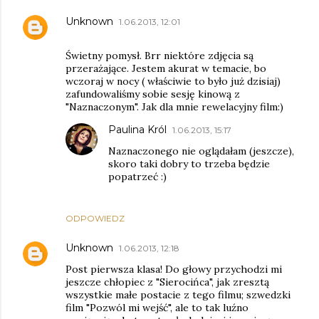
Unknown
1.06.2013, 12:01
Świetny pomysł. Brr niektóre zdjęcia są
przerażające. Jestem akurat w temacie, bo
wczoraj w nocy ( właściwie to było już dzisiaj)
zafundowaliśmy sobie sesję kinową z
"Naznaczonym". Jak dla mnie rewelacyjny film:)
Paulina Król
1.06.2013, 15:17
Naznaczonego nie oglądałam (jeszcze),
skoro taki dobry to trzeba będzie
popatrzeć :)
ODPOWIEDZ
Unknown
1.06.2013, 12:18
Post pierwsza klasa! Do głowy przychodzi mi
jeszcze chłopiec z "Sierocińca", jak zresztą
wszystkie małe postacie z tego filmu; szwedzki
film "Pozwól mi wejść", ale to tak luźno