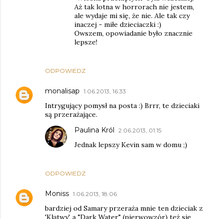
Aż tak lotna w horrorach nie jestem,
ale wydaje mi się, że nie. Ale tak czy
inaczej - miłe dzieciaczki :)
Owszem, opowiadanie było znacznie
lepsze!
ODPOWIEDZ
monalisap
1.06.2013, 16:33
Intrygujący pomysł na posta :) Brrr, te dzieciaki
są przerażające.
Paulina Król
2.06.2013, 01:15
Jednak lepszy Kevin sam w domu ;)
ODPOWIEDZ
Moniss
1.06.2013, 18:06
bardziej od Samary przeraża mnie ten dzieciak z
'Klątwy', a "Dark Water" (pierwowzór) też się