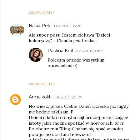
ODPOWIEDZ
Basia Pelc
1.06.2013, 18:26
Ale super post! Jestem ciekawa "Dzieci
kukurydzy", a Claudia jest boska...
Paulina Król
2.06.2013, 01:13
Polecam przede wszystkim
opowiadanie :)
ODPOWIEDZ
Armalkolit
1.06.2013, 20:07
No wiesz, przez Ciebie Dzień Dziecka już nigdy
nie będzie taki sam :P
Dzieci (i lalki) to chyba najbardziej przerażające
istoty jakie można spotkać w horrorach, brrr.
Po obejrzeniu "Ringu" bałam się spać w moim
pokoju, bo stał tam telewizor!