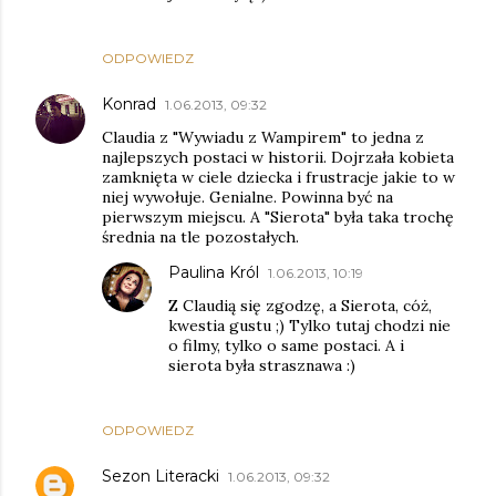
ODPOWIEDZ
Konrad
1.06.2013, 09:32
Claudia z "Wywiadu z Wampirem" to jedna z
najlepszych postaci w historii. Dojrzała kobieta
zamknięta w ciele dziecka i frustracje jakie to w
niej wywołuje. Genialne. Powinna być na
pierwszym miejscu. A "Sierota" była taka trochę
średnia na tle pozostałych.
Paulina Król
1.06.2013, 10:19
Z Claudią się zgodzę, a Sierota, cóż,
kwestia gustu ;) Tylko tutaj chodzi nie
o filmy, tylko o same postaci. A i
sierota była strasznawa :)
ODPOWIEDZ
Sezon Literacki
1.06.2013, 09:32