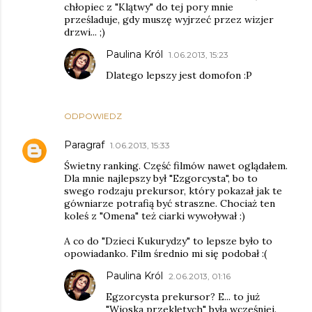
chłopiec z "Klątwy" do tej pory mnie
prześladuje, gdy muszę wyjrzeć przez wizjer
drzwi... ;)
Paulina Król
1.06.2013, 15:23
Dlatego lepszy jest domofon :P
ODPOWIEDZ
Paragraf
1.06.2013, 15:33
Świetny ranking. Część filmów nawet oglądałem.
Dla mnie najlepszy był "Ezgorcysta", bo to
swego rodzaju prekursor, który pokazał jak te
gówniarze potrafią być straszne. Chociaż ten
koleś z "Omena" też ciarki wywoływał :)
A co do "Dzieci Kukurydzy" to lepsze było to
opowiadanko. Film średnio mi się podobał :(
Paulina Król
2.06.2013, 01:16
Egzorcysta prekursor? E... to już
"Wioska przeklętych" była wcześniej.