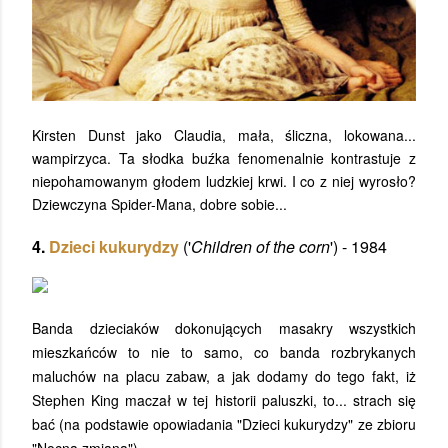
Kirsten Dunst jako Claudia, mała, śliczna, lokowana...
wampirzyca. Ta słodka buźka fenomenalnie kontrastuje z
niepohamowanym głodem ludzkiej krwi. I co z niej wyrosło?
Dziewczyna Spider-Mana, dobre sobie...
4.
Dzieci kukurydzy
('
Children of the corn
') - 1984
Banda dzieciaków dokonujących masakry wszystkich
mieszkańców to nie to samo, co banda rozbrykanych
maluchów na placu zabaw, a jak dodamy do tego fakt, iż
Stephen King maczał w tej historii paluszki, to... strach się
bać (na podstawie opowiadania "Dzieci kukurydzy" ze zbioru
"Nocna zmiana").