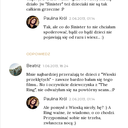
działo :)w "Sinister" też dzieciaki nie są tak
całkiem grzeczne :P
Paulina Król
2.06.2013, 01:14
Tak, ale co do Sinister to nie chciałam
spoilerować, bądź co bądź dzieci nie
pojawiają się od razu i wiesz... :)
ODPOWIEDZ
Beatriz
1.06.2013, 18:24
Mnie najbardziej przerażają te dzieci z "Wioski
przeklętych" - zawsze bardzo bałam się tego
filmu... No i oczywiście dziewczynka z "The
Ring", nie odważyłam się na powtórny seans...:P
Paulina Król
2.06.2013, 01:14
Ale pomysł z Wioską niezły, hę? :) A
Ring ważne, że wiadomo, o co chodzi.
Przypominać sobie nie trzeba,
zwłaszcza nocą ;)