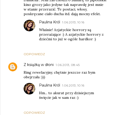
Damiena . Jeśli zaś chodzi o Samarę to japońskie
kino grozy jako jedyne tak naprawdę jest mnie
w stanie przerazić. Te postaci, włosy,
poskręcane ciało ducha itd. dają mocny efekt.
Paulina Król
1.06.2013, 10:16
Właśnie! Azjatyckie horrory są
przerażające :) A azjatyckie horrory z
dziećmi to już w ogóle hardkor :)
ODPOWIEDZ
Z książką w dłoni
1.06.2013, 08:45
Ring rewelacyjny, chętnie jeszcze raz bym
obejrzała :)))
Paulina Król
1.06.2013, 10:16
Hm... to akurat przy dzisiejszym
święcie jak w sam raz :)
ODPOWIEDZ