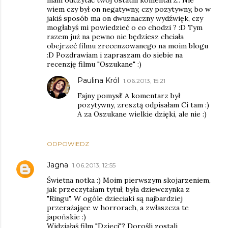
mam odczytać twój ostatni komentarz.. Nie
wiem czy był on negatywny, czy pozytywny, bo w
jakiś sposób ma on dwuznaczny wydźwięk, czy
mogłabyś mi powiedzieć o co chodzi ? :D Tym
razem już na pewno nie będziesz chciała
obejrzeć filmu zrecenzowanego na moim blogu
:D Pozdrawiam i zapraszam do siebie na
recenzję filmu "Oszukane" :)
Paulina Król
1.06.2013, 15:21
Fajny pomysł! A komentarz był
pozytywny, zresztą odpisałam Ci tam :)
A za Oszukane wielkie dzięki, ale nie :)
ODPOWIEDZ
Jagna
1.06.2013, 12:55
Świetna notka :) Moim pierwszym skojarzeniem,
jak przeczytałam tytuł, była dziewczynka z
"Ringu". W ogóle dzieciaki są najbardziej
przerażające w horrorach, a zwłaszcza te
japońskie :)
Widziałaś film "Dzieci"? Dorośli zostali