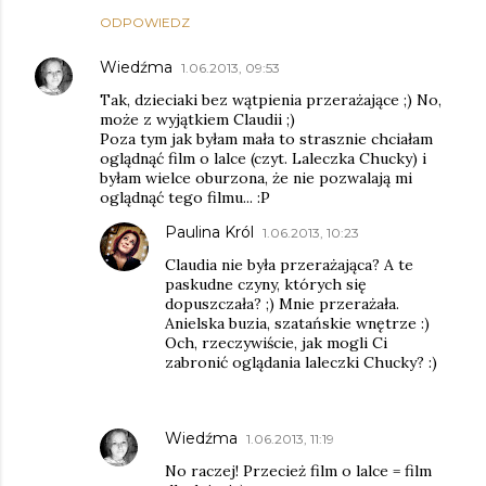
ODPOWIEDZ
Wiedźma
1.06.2013, 09:53
Tak, dzieciaki bez wątpienia przerażające ;) No,
może z wyjątkiem Claudii ;)
Poza tym jak byłam mała to strasznie chciałam
oglądnąć film o lalce (czyt. Laleczka Chucky) i
byłam wielce oburzona, że nie pozwalają mi
oglądnąć tego filmu... :P
Paulina Król
1.06.2013, 10:23
Claudia nie była przerażająca? A te
paskudne czyny, których się
dopuszczała? ;) Mnie przerażała.
Anielska buzia, szatańskie wnętrze :)
Och, rzeczywiście, jak mogli Ci
zabronić oglądania laleczki Chucky? :)
Wiedźma
1.06.2013, 11:19
No raczej! Przecież film o lalce = film