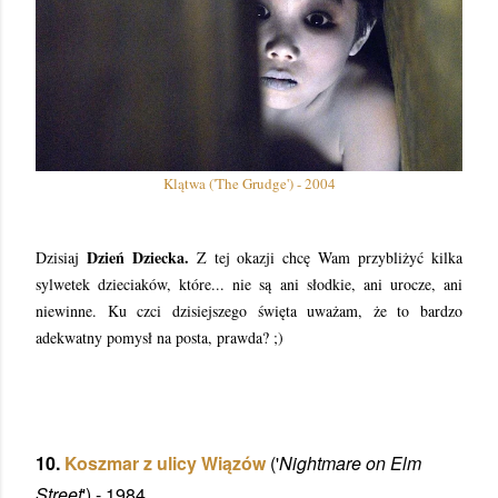
Klątwa ('The Grudge') - 2004
Dzień Dziecka.
Dzisiaj
Z tej okazji chcę Wam przybliżyć kilka
sylwetek dzieciaków, które... nie są ani słodkie, ani urocze, ani
niewinne. Ku czci dzisiejszego święta uważam, że to bardzo
adekwatny pomysł na posta, prawda? ;)
10.
Koszmar z ulicy Wiązów
('
Nightmare on Elm
Street
') - 1984