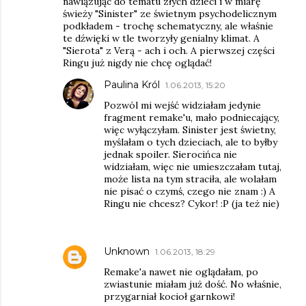
nawiązując do tematu złych dzieci i w miarę
świeży "Sinister" ze świetnym psychodelicznym
podkładem - trochę schematyczny, ale właśnie
te dźwięki w tle tworzyły genialny klimat. A
"Sierota" z Verą - ach i och. A pierwszej części
Ringu już nigdy nie chcę oglądać!
Paulina Król
1.06.2013, 15:20
Pozwól mi wejść widziałam jedynie
fragment remake'u, mało podniecający,
więc wyłączyłam. Sinister jest świetny,
myślałam o tych dzieciach, ale to byłby
jednak spoiler. Sierocińca nie
widziałam, więc nie umieszczałam tutaj,
może lista na tym straciła, ale wolałam
nie pisać o czymś, czego nie znam :) A
Ringu nie chcesz? Cykor! :P (ja też nie)
Unknown
1.06.2013, 18:29
Remake'a nawet nie oglądałam, po
zwiastunie miałam już dość. No właśnie,
przygarniał kocioł garnkowi!