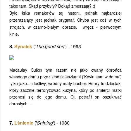
takie tam. Skąd przybyły? Dokąd zmierzają? ;)
Było kilka remake'ów tej historii, jednak najbardziej
przerażający jest jednak oryginał. Chyba jest coś w tych
strojach, w czarno-białym obrazie, wręcz - pierwotnym
kinie.
8.
Synalek
('
The good son
') - 1993
Macaulay Culkin
tym razem nie jako cwany obrońca
własnego domu przez złodziejaszkami ('Kevin sam w domu')
tylko jako... złośliwy, wredny mały bachor. Henry to dzieciak,
który zacznie terroryzować kuzyna, który po śmierci matki
przenosi się do jego domu. Oj, potrafił on oszukiwać
dorosłych...
7.
Lśnienie
('
Shining
') - 1980