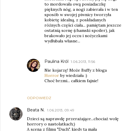
to mordowała ową posiadaczkę
pięknych nóg, a nogi zabierała i w ten
sposób w swojej piwnicy tworzyła
kobietę idealną, z poskładanych
różnych części ciała... pamiętam jeszcze
ostatnią scenę (chamski spoiler), jak
brakowało jej oczu i nożyczkami
wydłubała własne...
Paulina Król
1.06.2013, 11:56
Nie kojarzę! Może Buffy z bloga
Horror
by wiedziała :)
Choć brzmi... całkiem fajnie!
ODPOWIEDZ
Beata N.
1.06.2013, 09:49
Dzieci są naprawdę przerażające...chociaż wolę
horrory o nastolatkach;)
A scena z filmu "Duch", kiedy ta mała