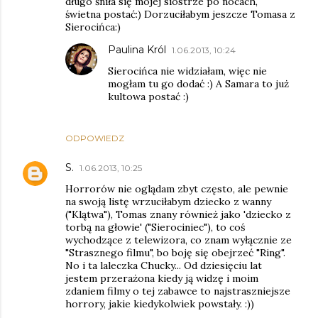
długo śniła się mojej siostrze po nocach,
świetna postać:) Dorzuciłabym jeszcze Tomasa z
Sierocińca:)
Paulina Król
1.06.2013, 10:24
Sierocińca nie widziałam, więc nie
mogłam tu go dodać :) A Samara to już
kultowa postać :)
ODPOWIEDZ
S.
1.06.2013, 10:25
Horrorów nie oglądam zbyt często, ale pewnie
na swoją listę wrzuciłabym dziecko z wanny
("Klątwa"), Tomas znany również jako 'dziecko z
torbą na głowie' ("Sierociniec"), to coś
wychodzące z telewizora, co znam wyłącznie ze
"Strasznego filmu", bo boję się obejrzeć "Ring".
No i ta laleczka Chucky... Od dziesięciu lat
jestem przerażona kiedy ją widzę i moim
zdaniem filmy o tej zabawce to najstraszniejsze
horrory, jakie kiedykolwiek powstały. :))