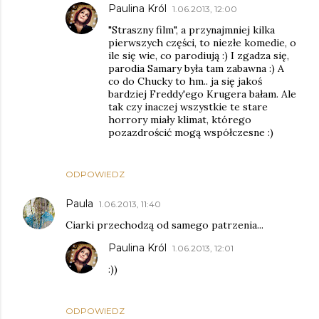
Paulina Król
1.06.2013, 12:00
"Straszny film", a przynajmniej kilka
pierwszych części, to niezłe komedie, o
ile się wie, co parodiują :) I zgadza się,
parodia Samary była tam zabawna :) A
co do Chucky to hm.. ja się jakoś
bardziej Freddy'ego Krugera bałam. Ale
tak czy inaczej wszystkie te stare
horrory miały klimat, którego
pozazdrościć mogą współczesne :)
ODPOWIEDZ
Paula
1.06.2013, 11:40
Ciarki przechodzą od samego patrzenia...
Paulina Król
1.06.2013, 12:01
:))
ODPOWIEDZ