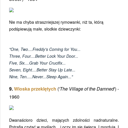
Nie ma chyba straszniejszej rymowanki, niż ta, którą
podśpiewują małe, słodkie dziewczynki:
"One, Two....Freddy's Coming for You...
Three, Four....Better Lock Your Door...
Five, Six....Grab Your Crucifix...
Seven, Eight....Better Stay Up Late...
Nine, Ten.....Never...Sleep Again..."
9.
Wioska przeklętych
('
The Village of the Damned
') -
1960
Dwanaścioro dzieci, mających zdolności nadnaturalne.
Potrafią czytać w myślach... i oczy im się świecą. I mordują. I