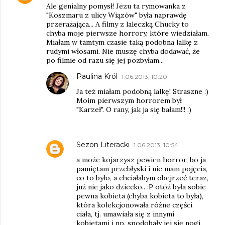
Ale genialny pomysł! Jezu ta rymowanka z
"Koszmaru z ulicy Wiązów" była naprawdę
przerażająca... A filmy z laleczką Chucky to
chyba moje pierwsze horrory, które wiedziałam.
Miałam w tamtym czasie taką podobna lalkę z
rudymi włosami. Nie muszę chyba dodawać, że
po filmie od razu się jej pozbyłam...
Paulina Król
1.06.2013, 10:20
Ja też miałam podobną lalkę! Straszne :)
Moim pierwszym horrorem był
"Karzeł". O rany, jak ja się bałam!!! :)
Sezon Literacki
1.06.2013, 10:54
a może kojarzysz pewien horror, bo ja
pamiętam przebłyski i nie mam pojęcia,
co to było, a chciałabym obejrzeć teraz,
już nie jako dziecko.. :P otóż była sobie
pewna kobieta (chyba kobieta to była),
która kolekcjonowała różne części
ciała, tj. umawiała się z innymi
kobietami i np. spodobały jej się nogi