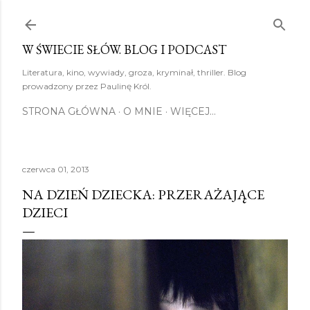
Przejdź do głównej zawartości
W ŚWIECIE SŁÓW. BLOG I PODCAST
Literatura, kino, wywiady, groza, kryminał, thriller. Blog
prowadzony przez Paulinę Król.
STRONA GŁÓWNA
O MNIE
WIĘCEJ…
czerwca 01, 2013
NA DZIEŃ DZIECKA: PRZERAŻAJĄCE
DZIECI