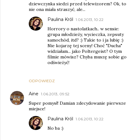
dziewczynka siedzi przed telewizorem? Ok, to
nie ona miała straszyć, ale...
Paulina Król
1.06.2013, 10:22
Horrory o nastolatkach.. w sensie:
grupa młodzieży, wycieczka, zepsuty
samochód, itd? :) Takie to i ja lubię :)
Nie kojarzę tej sceny! Choć "Ducha"
widziałam... jako Poltergeist? O tym
filmie mówisz? Chyba muszę sobie go
odświeżyć!
ODPOWIEDZ
Aine
1.06.2013, 09:52
Super pomysł! Damian zdecydowanie pierwsze
miejsce!
Paulina Król
1.06.2013, 10:22
No ba :)