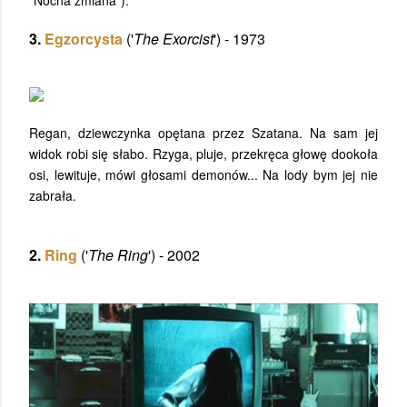
3.
Egzorcysta
('
The Exorcist
') - 1973
Regan, dziewczynka opętana przez Szatana. Na sam jej
widok robi się słabo. Rzyga, pluje, przekręca głowę dookoła
osi, lewituje, mówi głosami demonów... Na lody bym jej nie
zabrała.
2.
Ring
('
The Ring
') - 2002