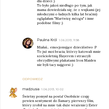
dla dzieci ;)
To było jakoś niedługo po tym, jak
mama dowiedziała się, że z wujkami (jej
młodszymi o ładnych kilka lat braćmi)
oglądałam "Martwicę mózgu" i inne
podobne filmy ;)
Paulina Król
1.06.2013, 11:58
Miałaś... emocjonujące dzieciństwo :P
To już moi bracia, którzy katowali mnie
sześcioletnią Slayerem i straszyli
obrzydliwymi plakatami Iron Maiden
nie byli tacy najgorsi ;)
ODPOWIEDZ
madziusia
1.06.2013, 10:02
Świetny pomysł na posta! Osobiście czuję
pewien sentyment do Samary, pierwszy film,
który zrobił na mnie tak duże wrażenie:) Ester