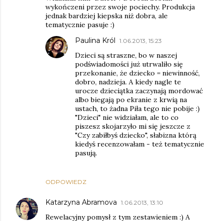
wykończeni przez swoje pociechy. Produkcja
jednak bardziej kiepska niż dobra, ale
tematycznie pasuje :)
Paulina Król
1.06.2013, 15:23
Dzieci są straszne, bo w naszej
podświadomości już utrwaliło się
przekonanie, że dziecko = niewinność,
dobro, nadzieja. A kiedy nagle te
urocze dzieciątka zaczynają mordować
albo biegają po ekranie z krwią na
ustach, to żadna Piła tego nie pobije :)
"Dzieci" nie widziałam, ale to co
piszesz skojarzyło mi się jeszcze z
"Czy zabiłbyś dziecko", słabizna którą
kiedyś recenzowałam - też tematycznie
pasują.
ODPOWIEDZ
Katarzyna Abramova
1.06.2013, 13:10
Rewelacyjny pomysł z tym zestawieniem :) A