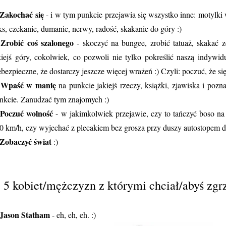
Zakochać się
- i w tym punkcie przejawia się wszystko inne: motylki
ks, czekanie, dumanie, nerwy, radość, skakanie do góry :)
Zrobić coś szalonego
.
- skoczyć na bungee, zrobić tatuaż, skakać 
kiejś góry, cokolwiek, co pozwoli nie tylko pokreślić naszą indywid
ebezpieczne, że dostarczy jeszcze więcej wrażeń :) Czyli: poczuć, że s
Wpaść w manię
.
na punkcie jakiejś rzeczy, książki, zjawiska i pozn
nkcie. Zanudzać tym znajomych :)
Poczuć wolność
.
- w jakimkolwiek przejawie, czy to tańczyć boso n
0 km/h, czy wyjechać z plecakiem bez grosza przy duszy autostopem d
Zobaczyć świat
:)
. 5 kobiet/mężczyzn z którymi chciał/abyś zg
Jason Statham
- eh, eh, eh. :)