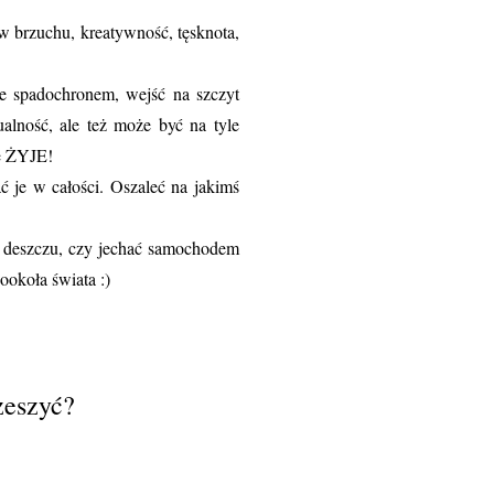
 w brzuchu, kreatywność, tęsknota,
ze spadochronem, wejść na szczyt
ualność, ale też może być na tyle
ię ŻYJE!
ać je w całości. Oszaleć na jakimś
a deszczu, czy jechać samochodem
ookoła świata :)
rzeszyć?