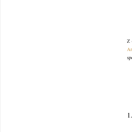
Z 
Ar
sp
1