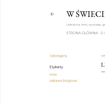
W ŚWIECI
Literatura, kino, wywiady, g
STRONA GŁÓWNA
O 
Udostępnij
cz
L
Etykiety
Inne
zabawa blogowa