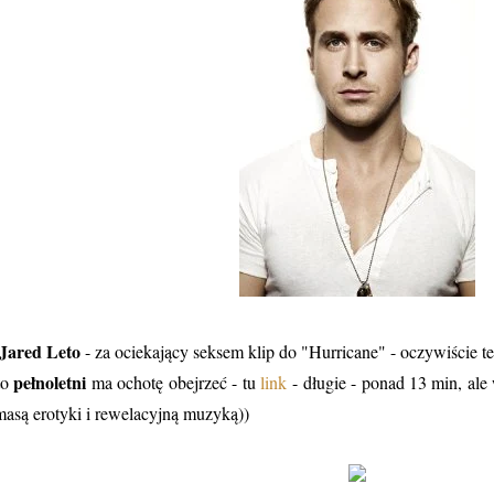
Jared Leto
- za ociekający seksem klip do "Hurricane" - oczywiście t
pełnoletni
to
ma ochotę obejrzeć - tu
link
- długie - ponad 13 min, ale 
masą erotyki i rewelacyjną muzyką))