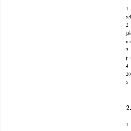
1.
se
2
ja
ni
3
pu
4
20
5.
2
1.