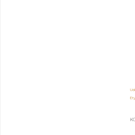
Ud
Ety
K