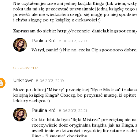
Nie czytałem jeszcze ani jednej książki Kinga (tak wiem, wsty
roku uda mi się przeczytać przynajmniej jedną książkę tego 
powieść, ale nie wiedziałem czego się mogę po niej spodzie
i chyba sięgnę po tę książkę z ciekawości :)
Zapraszam do siebie: http://recenzje-daniela.blogspot.com
Paulina Król
8.06.2013, 22:19
Wstyd, panie! :) Nie no, czeka Cię spoooooro dobreg
ODPOWIEDZ
Unknown
8.06.2013, 22:19
Może po dobrej "Misery", przeciętnej "Ręce Mistrza" i zaka
kolejną książkę Kinga? Obaczę, bo przyznać muszę, iż epite
lektury zachęca. :)
Paulina Król
8.06.2013, 22:21
Co kto lubi. Ja bym "Ręki Mistrza" przeciętną nie naz
rzeczywiście dość oryginalna książka, jak na Kinga, 
uwielbienie w dziwności i wysokiej literaturze radzi
King - "Lśnienie", chociażby.