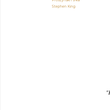
Prószyński i s-ka
Stephen King
"