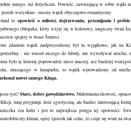
pełnie innego, niż dotychczas. Powieść, zawierającą w sobie wątki 
e przede wszystkim - mocny wątek obyczajowo-romantyczny.
opowieść o miłości, dojrzewaniu, przemijaniu i próbie
yland to
gubionego chłopaka, który wżyje się w kolorowy, magiczny świat kug
aściwie spojrzy w twarz Śmierci.
im zdaniem wątek nadprzyrodzony był tu wyjątkowo, jak na Kin
epotrzebny - nie wnosił niczego do fabuły, nie wywoływał strachu, 
żna było tę historię poprowadzić nieco inaczej, acz bardziej wiarygo
cha, straszącego w lunaparku, to wątek wprowadzony od niechc
zekonał nawet samego Kinga.
Stare, dobre gawędziarstwo.
poza tym?
Małomiasteczkowość, opraco
rfekcji, tutaj przyjmuje dość egzotyczną, ale bardzo interesującą fo
asteczka zza kulis i jest to największa potęga tej opowieści. Świ
austrofobiczny klimat, opisy zjawisk tak celne, że czuje się wiatr na twa