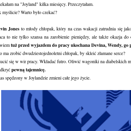
ekałam na "Joyland" kilka miesięcy. Przeczytałam.
k myślicie? Warto było czekać?
vin Jones
to młody chłopak, który na czas wakacji zatrudnia się ja
aca to nie tylko szansa na zarobienie pieniędzy, ale także okazja 
tuż przed wyjazdem do pracy ukochana Devina, Wendy, go 
owiem
co ma zrobić dwudziestojednoletni chłopak, by skleić złamane serce?
ucić się w wir pracy. Wkładać futro. Oliwić wagoniki na diabelskich 
pewną tajemnicę.
odkryć
as spędzony w Joylandzie zmieni całe jego życie.