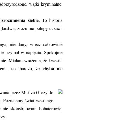
nadprzyrodzone, wątki kryminalne,
 zrozumienia siebie.
To historia
larstwa, zrozumie potęgę uczuć i
ga, nieudany, wręcz całkowicie
nie trzymał w napięciu. Spokojnie
dnie. Miałam wrażenie, że kwestia
chyba nie
enia, tak bardzo, że
wana przez Mistrza Grozy do
rmę. Poznajemy świat wesołego
etnie skonstruowani bohaterowie,
rzy.