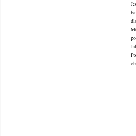
Je
ba
dl
Mi
po
Ja
Po
ob