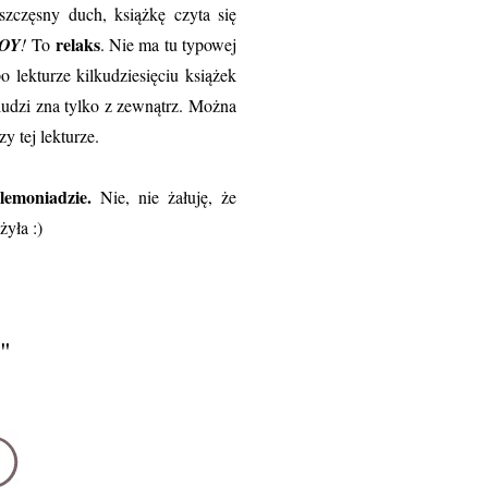
zczęsny duch, książkę czyta się
relaks
OY
!
To
. Nie ma tu typowej
 lekturze kilkudziesięciu książek
udzi zna tylko z zewnątrz. Można
y tej lekturze.
 lemoniadzie.
Nie, nie żałuję, że
żyła :)
"