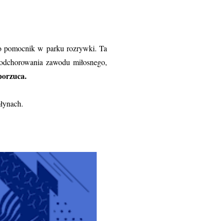
ko pomocnik w parku rozrywki. Ta
do odchorowania zawodu miłosnego,
porzuca.
młynach.