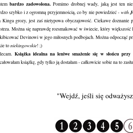
bardzo zadowolona.
stem
Pomimo drobnej wady, jaką jest ten nies
rdzo szybko i z ogromną przyjemnością, co by nie powiedzieć -
with
J
a Kinga grozy, jest zaś nietypowa obyczajowość. Ciekawe doznanie po
strza. Można się naprawdę rozsmakować w świecie, który większość l
kibicować Devinowi w jego miłosnych podbojach. Można odpocząć prz
kie to
niekingowskie
! ;)
Książka idealna na leniwe smażenie się w słońcu przy
lecam.
całowałam książkę, gdy tylko ją dostałam - całkowicie sobie na to zasłu
"Wejdź, jeśli się odważysz