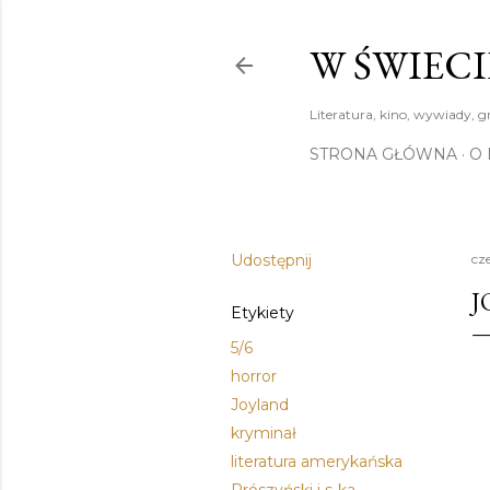
W ŚWIECI
Literatura, kino, wywiady, g
STRONA GŁÓWNA
O 
Udostępnij
cz
J
Etykiety
5/6
horror
Joyland
kryminał
literatura amerykańska