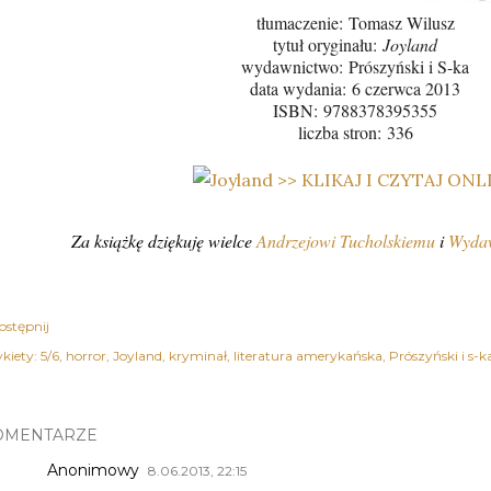
tłumaczenie: Tomasz Wilusz
tytuł oryginału:
Joyland
wydawnictwo:
Prószyński i S-ka
data wydania: 6 czerwca 2013
ISBN:
9788378395355
liczba stron:
336
Za książkę dziękuję wielce
Andrzejowi Tucholskiemu
i
Wydaw
ostępnij
kiety:
5/6
horror
Joyland
kryminał
literatura amerykańska
Prószyński i s-k
OMENTARZE
Anonimowy
8.06.2013, 22:15