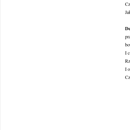
Cz
Ja
De
pr
b
I 
Rz
I 
Cz