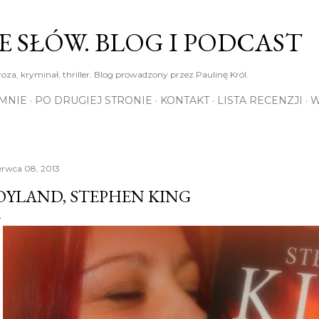
Przejdź do głównej zawartości
E SŁÓW. BLOG I PODCAST
roza, kryminał, thriller. Blog prowadzony przez Paulinę Król.
MNIE
PO DRUGIEJ STRONIE
KONTAKT
LISTA RECENZJI
W
erwca 08, 2013
OYLAND, STEPHEN KING