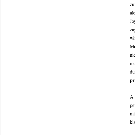
zu
al
Jo
za
wł
Mo
ni
mo
du
pr
A 
pe
mi
kl