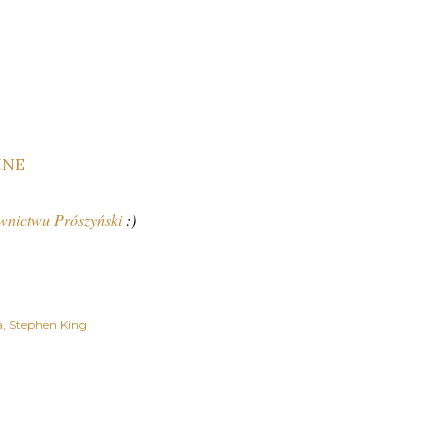
nictwu Prószyński
:)
a
Stephen King