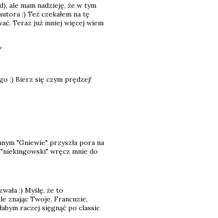
d), ale mam nadzieję, że w tym
autora :) Też czekałem na tę
wać. Teraz już mniej więcej wiem
/
o :) Bierz się czym prędzej!
zanym "Gniewie" przyszła pora na
t "niekingowski" wręcz mnie do
wała :) Myślę, że to
ale znając Twoje, Francuzie,
łabym raczej sięgnąć po classic