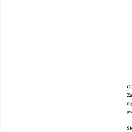
Gó
Za
my
je
St