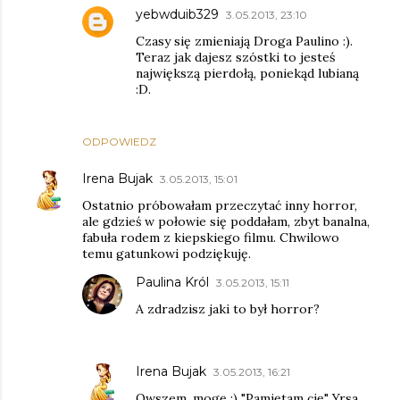
yebwduib329
3.05.2013, 23:10
Czasy się zmieniają Droga Paulino :).
Teraz jak dajesz szóstki to jesteś
największą pierdołą, poniekąd lubianą
:D.
ODPOWIEDZ
Irena Bujak
3.05.2013, 15:01
Ostatnio próbowałam przeczytać inny horror,
ale gdzieś w połowie się poddałam, zbyt banalna,
fabuła rodem z kiepskiego filmu. Chwilowo
temu gatunkowi podziękuję.
Paulina Król
3.05.2013, 15:11
A zdradzisz jaki to był horror?
Irena Bujak
3.05.2013, 16:21
Owszem, mogę ;) "Pamiętam cię" Yrsa