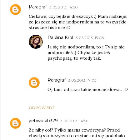
Paragraf
3.05.2013, 14:50
Ciekawe, czy będzie dreszczyk :) Mam nadzieje,
że jeszcze się nie uodporniłem na te wszystkie
straszne historie :D
Paulina Król
3.05.2013, 15:08
Ja się nie uodporniłam, to i Ty się nie
uodporniłeś :) Chyba że jesteś
psychopatą, to wtedy tak.
Paragraf
3.05.2013, 17:03
Oj tam, od razu takie mocne słowa... :D
ODPOWIEDZ
yebwduib329
3.05.2013, 14:56
Że niby co!? Tylko marna czwórcyna? Przed
chwilą skończyłem to czytać i mi się podobało