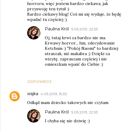
horroru, więc jestem bardzo ciekawa, jak
przyswoję ten tytuł :)
Bardzo ciekawy blog! Coś mi się wydaje, że będę
wpadać tu częściej :)
Paulina Król
5.05.2013, 22:53
Oj, tutaj krwi za bardzo nie ma.
Krwawy horror... hm, zdecydowanie
Ketchum :) "Pokój Naomi" to bardziej
straszak, niż makabra ;) Dzięki za
wizytę, zapraszam częściej i nie
omieszkam wpaść do Ciebie :)
ODPOWIEDZ
xrajka
4.05.2013, 15:33
Odkąd mam dziecko takowych nie czytam
Paulina Król
5.05.2013, 22:53
I chyba się nie dziwię :)