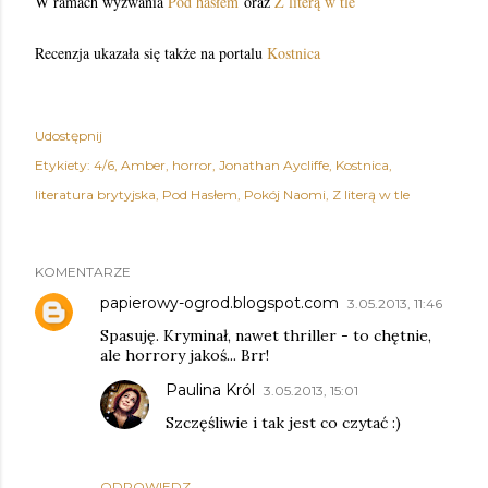
W ramach wyzwania
Pod hasłem
oraz
Z literą w tle
Recenzja ukazała się także na portalu
Kostnica
Udostępnij
Etykiety:
4/6
Amber
horror
Jonathan Aycliffe
Kostnica
literatura brytyjska
Pod Hasłem
Pokój Naomi
Z literą w tle
KOMENTARZE
papierowy-ogrod.blogspot.com
3.05.2013, 11:46
Spasuję. Kryminał, nawet thriller - to chętnie,
ale horrory jakoś... Brr!
Paulina Król
3.05.2013, 15:01
Szczęśliwie i tak jest co czytać :)
ODPOWIEDZ