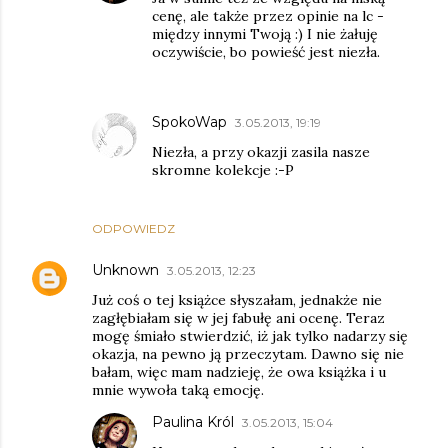
cenę, ale także przez opinie na lc -
między innymi Twoją :) I nie żałuję
oczywiście, bo powieść jest niezła.
SpokoWap
3.05.2013, 19:19
Niezła, a przy okazji zasila nasze
skromne kolekcje :-P
ODPOWIEDZ
Unknown
3.05.2013, 12:23
Już coś o tej książce słyszałam, jednakże nie
zagłębiałam się w jej fabułę ani ocenę. Teraz
mogę śmiało stwierdzić, iż jak tylko nadarzy się
okazja, na pewno ją przeczytam. Dawno się nie
bałam, więc mam nadzieję, że owa książka i u
mnie wywoła taką emocję.
Paulina Król
3.05.2013, 15:04