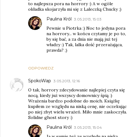
to najlepsza pora na horrory :) A w ogóle
okładka skojarzyła mi się z Laleczką Chucky ;)
Paulina Król
3.05.2013, 15:03
Pewnie u Piotrka :) Noc to jedyna pora
na horrory... w końcu czytamy je po to,
by się bać, a za dnia nie mają już tej
władzy :) Tak, lalka dość przerażająca,
prawda? ;)
ODPOWIEDZ
SpokoWap
3.05.2013, 12:16
O tak, horrory zdecydowanie najlepiej czyta się
nocą, kiedy już wszyscy domownicy śpią :)
Wrażenia bardzo podobne do moich. Książkę
kupiłem ze względu na niską cenę, nie oczekując
po niej zbyt wielu wrażeń. Miło mnie zaskoczyła.
Solidne ghost story :)
Paulina Król
3.05.2013, 15:04
Ja w sumie też ze względu na niską