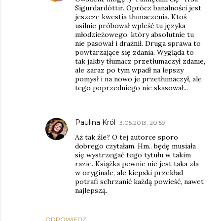
Sigurdardóttir. Oprócz banalności jest
jeszcze kwestia tłumaczenia. Ktoś
usilnie próbował wpleść tu języka
młodzieżowego, który absolutnie tu
nie pasował i drażnił. Druga sprawa to
powtarzające się zdania. Wygląda to
tak jakby tłumacz przetłumaczył zdanie,
ale zaraz po tym wpadł na lepszy
pomysł i na nowo je przetłumaczył, ale
tego poprzedniego nie skasował...
Paulina Król
3.05.2013, 20:59
Aż tak źle? O tej autorce sporo
dobrego czytałam. Hm.. będę musiała
się wystrzegać tego tytułu w takim
razie. Książka pewnie nie jest taka zła
w oryginale, ale kiepski przekład
potrafi schrzanić każdą powieść, nawet
najlepszą.
ODPOWIEDZ