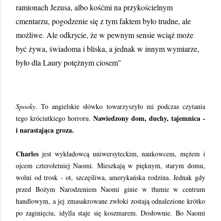
ramionach Jezusa, albo kośćmi na przykościelnym
cmentarzu, pogodzenie się z tym faktem było trudne, ale
możliwe. Ale odkrycie, że w pewnym sensie wciąż może
być żywa, świadoma i bliska, a jednak w innym wymiarze,
było dla Laury potężnym ciosem"
Spooky
. To angielskie słówko towarzyszyło mi podczas czytania
Nawiedzony dom, duchy, tajemnica -
tego króciutkiego horroru.
i narastająca groza.
Charles
jest wykładowcą uniwersyteckim, naukowcem, mężem i
ojcem czteroletniej Naomi. Mieszkają w pięknym, starym domu,
wolni od trosk - ot, szczęśliwa, amerykańska rodzina. Jednak gdy
przed Bożym Narodzeniem Naomi ginie w tłumie w centrum
handlowym, a jej zmasakrowane zwłoki zostają odnalezione krótko
po zaginięciu, idylla staje się koszmarem. Dosłownie. Bo Naomi