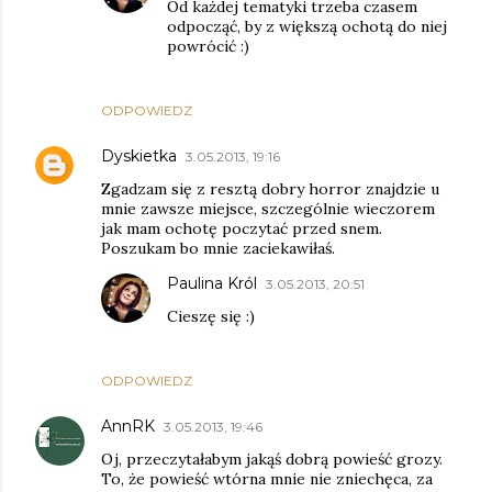
Od każdej tematyki trzeba czasem
odpocząć, by z większą ochotą do niej
powrócić :)
ODPOWIEDZ
Dyskietka
3.05.2013, 19:16
Zgadzam się z resztą dobry horror znajdzie u
mnie zawsze miejsce, szczególnie wieczorem
jak mam ochotę poczytać przed snem.
Poszukam bo mnie zaciekawiłaś.
Paulina Król
3.05.2013, 20:51
Cieszę się :)
ODPOWIEDZ
AnnRK
3.05.2013, 19:46
Oj, przeczytałabym jakąś dobrą powieść grozy.
To, że powieść wtórna mnie nie zniechęca, za