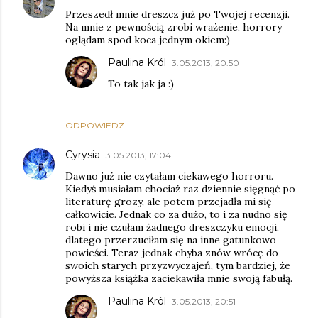
Przeszedł mnie dreszcz już po Twojej recenzji.
Na mnie z pewnością zrobi wrażenie, horrory
oglądam spod koca jednym okiem:)
Paulina Król
3.05.2013, 20:50
To tak jak ja :)
ODPOWIEDZ
Cyrysia
3.05.2013, 17:04
Dawno już nie czytałam ciekawego horroru.
Kiedyś musiałam chociaż raz dziennie sięgnąć po
literaturę grozy, ale potem przejadła mi się
całkowicie. Jednak co za dużo, to i za nudno się
robi i nie czułam żadnego dreszczyku emocji,
dlatego przerzuciłam się na inne gatunkowo
powieści. Teraz jednak chyba znów wrócę do
swoich starych przyzwyczajeń, tym bardziej, że
powyższa książka zaciekawiła mnie swoją fabułą.
Paulina Król
3.05.2013, 20:51