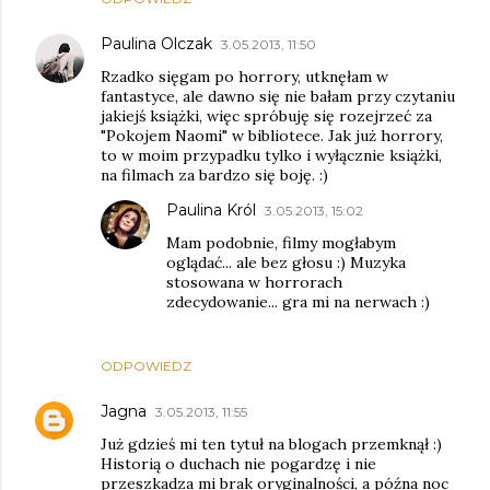
Paulina Olczak
3.05.2013, 11:50
Rzadko sięgam po horrory, utknęłam w
fantastyce, ale dawno się nie bałam przy czytaniu
jakiejś książki, więc spróbuję się rozejrzeć za
"Pokojem Naomi" w bibliotece. Jak już horrory,
to w moim przypadku tylko i wyłącznie książki,
na filmach za bardzo się boję. :)
Paulina Król
3.05.2013, 15:02
Mam podobnie, filmy mogłabym
oglądać... ale bez głosu :) Muzyka
stosowana w horrorach
zdecydowanie... gra mi na nerwach :)
ODPOWIEDZ
Jagna
3.05.2013, 11:55
Już gdzieś mi ten tytuł na blogach przemknął :)
Historią o duchach nie pogardzę i nie
przeszkadza mi brak oryginalności, a późna noc