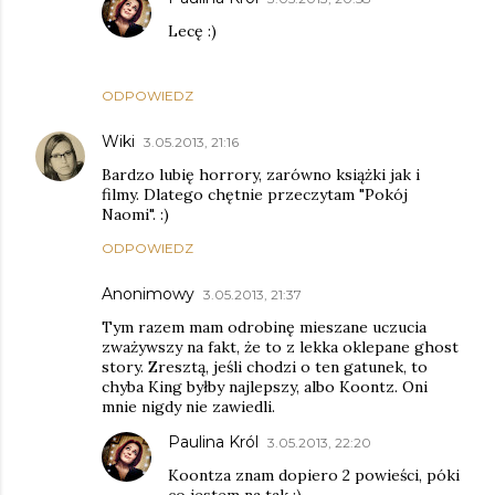
Lecę :)
ODPOWIEDZ
Wiki
3.05.2013, 21:16
Bardzo lubię horrory, zarówno książki jak i
filmy. Dlatego chętnie przeczytam "Pokój
Naomi". :)
ODPOWIEDZ
Anonimowy
3.05.2013, 21:37
Tym razem mam odrobinę mieszane uczucia
zważywszy na fakt, że to z lekka oklepane ghost
story. Zresztą, jeśli chodzi o ten gatunek, to
chyba King byłby najlepszy, albo Koontz. Oni
mnie nigdy nie zawiedli.
Paulina Król
3.05.2013, 22:20
Koontza znam dopiero 2 powieści, póki