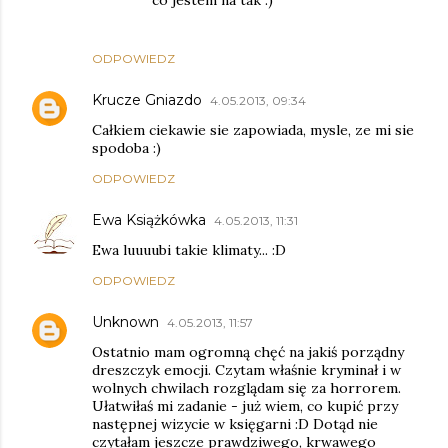
co jestem na tak :)
ODPOWIEDZ
Krucze Gniazdo
4.05.2013, 09:34
Całkiem ciekawie sie zapowiada, mysle, ze mi sie
spodoba :)
ODPOWIEDZ
Ewa Książkówka
4.05.2013, 11:31
Ewa luuuubi takie klimaty... :D
ODPOWIEDZ
Unknown
4.05.2013, 11:57
Ostatnio mam ogromną chęć na jakiś porządny
dreszczyk emocji. Czytam właśnie kryminał i w
wolnych chwilach rozglądam się za horrorem.
Ułatwiłaś mi zadanie - już wiem, co kupić przy
następnej wizycie w księgarni :D Dotąd nie
czytałam jeszcze prawdziwego, krwawego