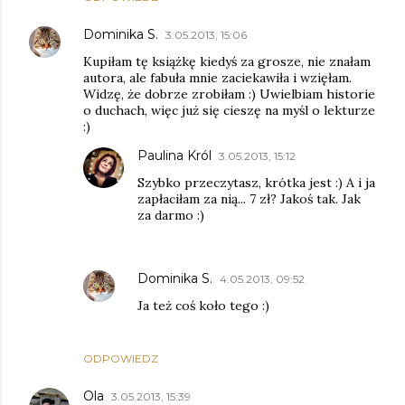
Dominika S.
3.05.2013, 15:06
Kupiłam tę książkę kiedyś za grosze, nie znałam
autora, ale fabuła mnie zaciekawiła i wzięłam.
Widzę, że dobrze zrobiłam :) Uwielbiam historie
o duchach, więc już się cieszę na myśl o lekturze
:)
Paulina Król
3.05.2013, 15:12
Szybko przeczytasz, krótka jest :) A i ja
zapłaciłam za nią... 7 zł? Jakoś tak. Jak
za darmo :)
Dominika S.
4.05.2013, 09:52
Ja też coś koło tego :)
ODPOWIEDZ
Ola
3.05.2013, 15:39