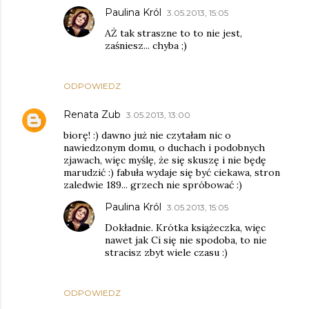
Paulina Król
3.05.2013, 15:05
AŻ tak straszne to to nie jest,
zaśniesz... chyba ;)
ODPOWIEDZ
Renata Zub
3.05.2013, 13:00
biorę! :) dawno już nie czytałam nic o
nawiedzonym domu, o duchach i podobnych
zjawach, więc myślę, że się skuszę i nie będę
marudzić :) fabuła wydaje się być ciekawa, stron
zaledwie 189... grzech nie spróbować :)
Paulina Król
3.05.2013, 15:05
Dokładnie. Krótka książeczka, więc
nawet jak Ci się nie spodoba, to nie
stracisz zbyt wiele czasu :)
ODPOWIEDZ