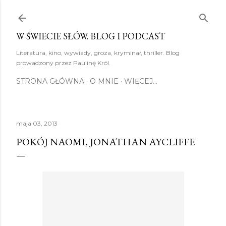
Przejdź do głównej zawartości
W ŚWIECIE SŁÓW. BLOG I PODCAST
Literatura, kino, wywiady, groza, kryminał, thriller. Blog
prowadzony przez Paulinę Król.
STRONA GŁÓWNA
O MNIE
WIĘCEJ…
maja 03, 2013
POKÓJ NAOMI, JONATHAN AYCLIFFE