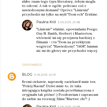
słabo znam tego typu literaturę, żebym mogła
to odczuć. A tak w ogóle, polecasz coś z
nawiedzonymi domami? Oprócz "Lśnienia"
przychodzi mi tylko na myśl "Dom ech" Erskine.
Paulina Król
3.05.2013, 20:58
"Lśnienie" właśnie, opowiadania Poego,
Guy N. Smith, Herbert i Masterton,
wtórność mi się przejawia bardziej z
filmami - i tu "Dom na przeklętym
wzgórzu", "Nawiedzony", "1408", hmmm
nic mi do głowy nie przychodzi więcej.
ODPOWIEDZ
BLOG
3.05.2013, 20:31
Brzmi ciekawie, naprawdę zaciekawił mnie ten
"Pokój Naomi". Dziwi mnie to, że taka
intrygująca książka została przetłumaczona z
oryginału tak późno! :) Pozdrawiam i zapraszam
do siebie na recenzję filmu "Martwe zło"! :)
Paulina Król
3.05.2013, 20:58