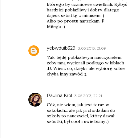
którego by uczniowie uwielbiali. Byłbyś
bardziej pobłażliwy i dobry, dlatego
dajesz szóstkę z minusem :)
Albo po prostu narzekam :P
Miłego :)
yebwduib329
3.05.2013, 21:09
Tak, będę pobłażliwym nauczycielem,
żeby mną wycierali podłogo w kiblach
:D. Wiesz co, dzięki, ale wybiorę sobie
chyba inny zawód ;).
Paulina Król
3.05.2013, 22:21
Cóż, nie wiem, jak jest teraz w
szkołach... ale jak ja chodziłam do
szkoły to nauczyciel, który dawał
szóstki, był cool i uwielbiany :)