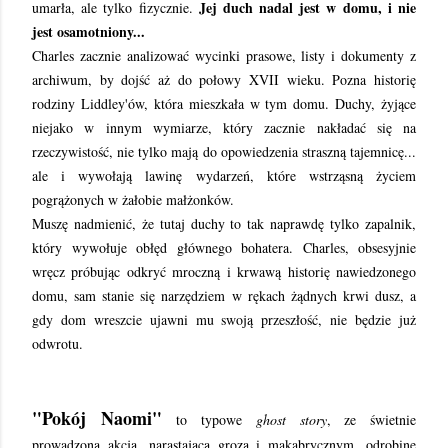
Jej duch nadal jest w domu, i nie
umarła, ale tylko fizycznie.
jest osamotniony...
Charles zacznie analizować wycinki prasowe, listy i dokumenty z
archiwum, by dojść aż do połowy XVII wieku. Pozna historię
rodziny Liddley'ów, która mieszkała w tym domu. Duchy, żyjące
niejako w innym wymiarze, który zacznie nakładać się na
rzeczywistość, nie tylko mają do opowiedzenia straszną tajemnicę...
ale i wywołają lawinę wydarzeń, które wstrząsną życiem
pogrążonych w żałobie małżonków.
Muszę nadmienić, że tutaj duchy to tak naprawdę tylko zapalnik,
który wywołuje obłęd głównego bohatera. Charles, obsesyjnie
wręcz próbując odkryć mroczną i krwawą historię nawiedzonego
domu, sam stanie się narzędziem w rękach żądnych krwi dusz, a
gdy dom wreszcie ujawni mu swoją przeszłość, nie będzie już
odwrotu.
"Pokój Naomi"
to typowe
ghost story
, ze świetnie
prowadzoną akcją, narastającą grozą i makabrycznym, odrobinę