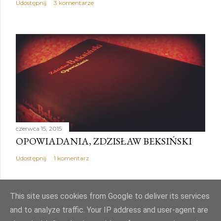
a
Udostępnij
3 komentarze
r
z
czerwca 15, 2015
OPOWIADANIA, ZDZISŁAW BEKSIŃSKI
Udostępnij
1 komentarz
This site uses cookies from Google to deliver its services
and to analyze traffic. Your IP address and user-agent are
Obsługiwane przez usługę Blogger