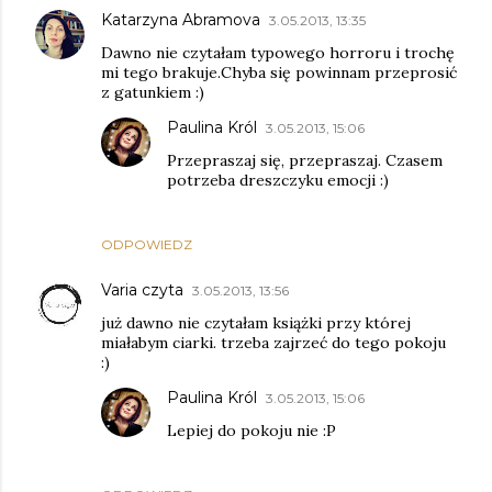
Katarzyna Abramova
3.05.2013, 13:35
Dawno nie czytałam typowego horroru i trochę
mi tego brakuje.Chyba się powinnam przeprosić
z gatunkiem :)
Paulina Król
3.05.2013, 15:06
Przepraszaj się, przepraszaj. Czasem
potrzeba dreszczyku emocji :)
ODPOWIEDZ
Varia czyta
3.05.2013, 13:56
już dawno nie czytałam książki przy której
miałabym ciarki. trzeba zajrzeć do tego pokoju
:)
Paulina Król
3.05.2013, 15:06
Lepiej do pokoju nie :P