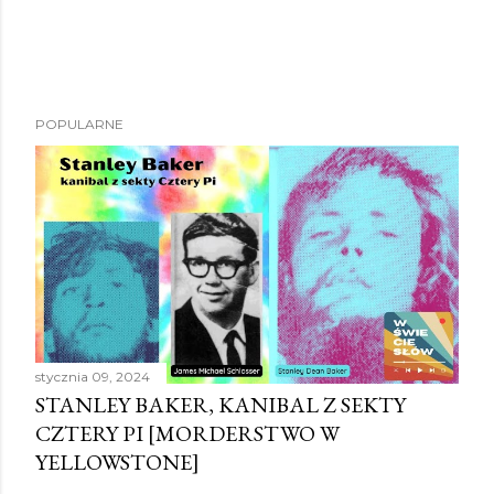
P
POPULARNE
r
z
e
ś
l
i
j
k
o
stycznia 09, 2024
m
STANLEY BAKER, KANIBAL Z SEKTY
e
CZTERY PI [MORDERSTWO W
n
YELLOWSTONE]
t