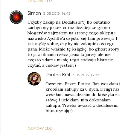
ODPOWIEDZ
Simon
3.05.2013, 14:43
Czyżby zakup na Dedalusie?:) Bo ostatnio
zachęcony przez coraz liczniejsze grono
blogerów zajrzałem na stronę tego sklepu i
nazwisko Aycliffe'a często się tam przewija. I
tak myślę sobie, czy by nie zakupić coś tego
pana. Może właśnie tę książkę, bo ghost story
to ja z filmami rzecz jasna kojarzę, ale nie
często zdarza mi się tego rodzaju historie
czytać, a ciekaw jestem:)
Paulina Król
3.05.2013, 15:07
Owszem. Przez Piotra. Raz weszłam i
zrobiłam zakupy za 6 dych. Drugi raz
weszłam, nawsadzałam do koszyka za
stówę i uciekłam, nim dokonałam
zakupu. Trzeba uważać z dedalusem,
hipnotyzują :)
ODPOWIEDZ