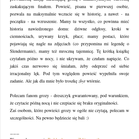
zaskakującym finałem. Powieść, pisana w pierwszej osobie,
pozwala na maksymalnie wczucie się w historię, a nawet - na
początku - na wzruszenie. Mamy tu wszystko, co powinna mieć
historia nawiedzonego domu: dziwne odgłosy, kroki w
ciemnościach, urywany krzyk, płacz; mamy postaci, które
pojawiają się nagle na zdjęciach (co przypomina mi legendę o
Slendermanie), mamy też mroczną tajemnicę. Tę krótką książkę
czytałam późno w nocy, i nie ukrywam, że czułam napięcie. Co
jakiś czas nerwowo się śmiałam, żeby odeprzeć od siebie
irracjonalny lęk. Pod tym względem powieść wypełniła swoje
zadanie. Ale jak dla mnie było troszkę
zbyt
wtórnie.
Polecam fanom grozy - dreszczyk gwarantowany, pod warunkiem,
że czytacie późną nocą i nie czepiacie się braku oryginalności.
Zaś osobom, które powieści grozy w ogóle nie czytają, polecam w
szczególności. Na pewno będziecie się bali :)
___