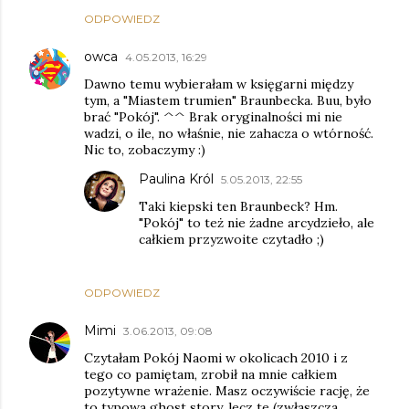
ODPOWIEDZ
owca
4.05.2013, 16:29
Dawno temu wybierałam w księgarni między
tym, a "Miastem trumien" Braunbecka. Buu, było
brać "Pokój". ^^ Brak oryginalności mi nie
wadzi, o ile, no właśnie, nie zahacza o wtórność.
Nic to, zobaczymy :)
Paulina Król
5.05.2013, 22:55
Taki kiepski ten Braunbeck? Hm.
"Pokój" to też nie żadne arcydzieło, ale
całkiem przyzwoite czytadło ;)
ODPOWIEDZ
Mimi
3.06.2013, 09:08
Czytałam Pokój Naomi w okolicach 2010 i z
tego co pamiętam, zrobił na mnie całkiem
pozytywne wrażenie. Masz oczywiście rację, że
to typowa ghost story, lecz te (zwłaszcza