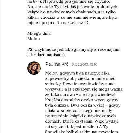
na 6- ;). Naprawdę przyjemnie się czytało.
No, ale może Ty czytałaś już wiele podobnych
książek o nawiedzonych chałupach, a ja tylko
kilka... chociaż w sumie sam nie wiem, ale było
fajnie i po prostu narzekasz ;D.
Miłego dnia!
Melon
PS: Czyli może jednak zgramy się z recenzjami
jak zdążę napisać :).
Paulina Król
3.05.2013, 15:10
Melon, gdybym była nauczycielką,
zapewne byłoby ciężko u mnie mieć
szóstkę. Pewnie uczniowie by mnie
wyzywali, a ja czułabym się mega ważna,
że taka surowa - ale i sprawiedliwa!
Książka dostałaby oczko wyżej gdyby
była dłuższa. Dwa oczka wyżej - gdyby
miała w sobie coś, czego nie miały
poprzednie książki o nawiedzonych
domach, które czytałam. Więc wydaje
mi się, że i tak jest nieźle :) A Ty
Snowflake byłbyś takim nauczycielem,