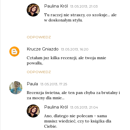
Paulina Król
13.05.2013, 21:03
Tu raczej nie straszy, co szokuje... ale
w doskonałym stylu.
ODPOWIEDZ
Krucze Gniazdo
13.05.2013, 16:20
Cztałam juz kilka recenzji, ale twoja mnie
powalła,.
ODPOWIEDZ
Paula
13.05.2013, 17:25
Recenzja świetna, ale ten pan chyba za brutalny i
za mocny dla mnie...
Paulina Król
13.05.2013, 21:04
Ano, dlatego nie polecam - sama
musisz wiedzieć, czy to książka dla
Ciebie.