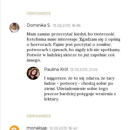
ODPOWIEDZ
Dominika S.
13.05.2013, 18:38
Mam zamiar przeczytać kiedyś, bo twórczość
Ketchuma mnie interesuje. Zgadzam się z opinią
o horrorach. Fajnie jest poczytać o zombie,
potworach i zjawach, bo nigdy ich nie spotkamy.
Potwór w ludzkiej skórze to już zupełnie coś
innego.
Paulina Król
13.05.2013, 21:05
I najgorsze, że to się zdarza, że tacy
ludzie - potwory - chodzą sobie po
ziemi. Uświadomienie sobie tego
jeszcze bardziej potęguje wrażenia z
lektury.
ODPOWIEDZ
monalisap
13.05.2013, 18:42