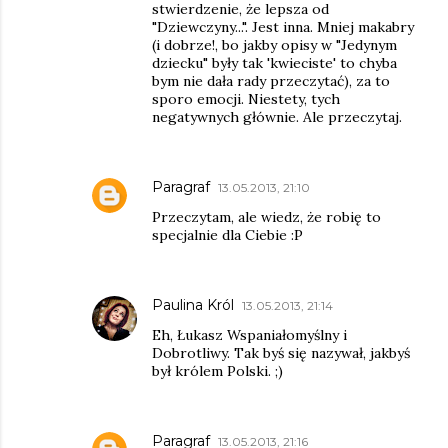
stwierdzenie, że lepsza od
"Dziewczyny...". Jest inna. Mniej makabry
(i dobrze!, bo jakby opisy w "Jedynym
dziecku" były tak 'kwieciste' to chyba
bym nie dała rady przeczytać), za to
sporo emocji. Niestety, tych
negatywnych głównie. Ale przeczytaj.
Paragraf
13.05.2013, 21:10
Przeczytam, ale wiedz, że robię to
specjalnie dla Ciebie :P
Paulina Król
13.05.2013, 21:14
Eh, Łukasz Wspaniałomyślny i
Dobrotliwy. Tak byś się nazywał, jakbyś
był królem Polski. ;)
Paragraf
13.05.2013, 21:16