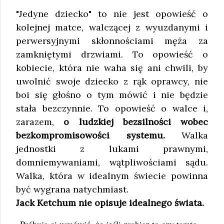
"Jedyne dziecko" to nie jest opowieść o
kolejnej matce, walczącej z wyuzdanymi i
perwersyjnymi skłonnościami męża za
zamkniętymi drzwiami. To opowieść o
kobiecie, która nie waha się ani chwili, by
uwolnić swoje dziecko z rąk oprawcy, nie
boi się głośno o tym mówić i nie będzie
stała bezczynnie. To opowieść o walce i,
zarazem,
o ludzkiej bezsilności wobec
bezkompromisowości systemu.
Walka
jednostki z lukami prawnymi,
domniemywaniami, wątpliwościami sądu.
Walka, która w idealnym świecie powinna
być wygrana natychmiast.
Jack Ketchum nie opisuje idealnego świata.
„Próbują ci wmówić, że jeśli zrobisz to czy tamto,