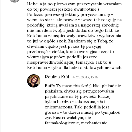
Hehe, a ja po pierwszym przeczytaniu wracałam
do tej powieści jeszcze dwukrotnie:)
Podczas pierwszej lektury poryczałam się -
wiem, to siara, ale prawie zawsze tak reaguję na
pedofilię, którą uważam za najgorszą zbrodnię
(nie morderstwo), a jeśli dodać do tego fakt, że
Ketchuma zainspirowały prawdziwe wydarzenia
to już w ogóle szok. Zgadzam się z Tobą, że
chwilami ciężko jest przez tę pozycję
przebrnąć - ciężka, kontrowersyjna i często
wkurzająca (oprócz pedofili jeszcze
niesprawiedliwość sądu) tematyka. Jak to u
Ketchuma - tylko dla ludzi o stalowych nerwach.
Paulina Król
14.05.2013, 15:16
Buffy Ty masochistko! ;) Nie, płakać nie
płakałam, chyba się przygotowałam
psychicznie na tę powieść. Raczej
byłam bardzo zaskoczona, zła i
zniesmaczona. Tak, pedofilia jest
gorsza - te dzieci muszą po tym jakoś
żyć. Kastrowałabym, nie
farmakologicznie, mechanicznie.