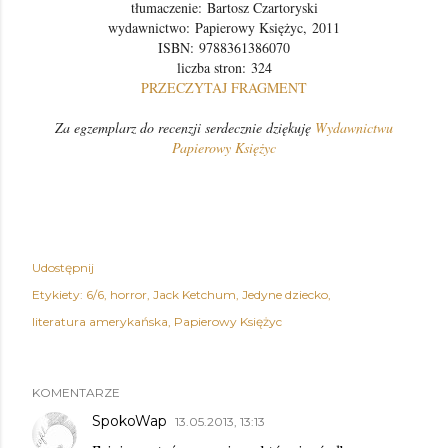
tłumaczenie: Bartosz Czartoryski
wydawnictwo:
Papierowy Księżyc,
2011
ISBN:
9788361386070
liczba stron:
324
PRZECZYTAJ FRAGMENT
Za egzemplarz do recenzji serdecznie dziękuję
Wydawnictwu
Papierowy Księżyc
Udostępnij
Etykiety:
6/6
horror
Jack Ketchum
Jedyne dziecko
literatura amerykańska
Papierowy Księżyc
KOMENTARZE
SpokoWap
13.05.2013, 13:13