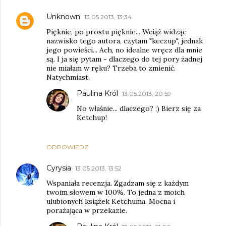
Unknown
13.05.2013, 13:34
Pięknie, po prostu pięknie... Wciąż widząc
nazwisko tego autora, czytam "keczup", jednak
jego powieści... Ach, no idealne wręcz dla mnie
są. I ja się pytam - dlaczego do tej pory żadnej
nie miałam w ręku? Trzeba to zmienić.
Natychmiast.
Paulina Król
13.05.2013, 20:59
No właśnie... dlaczego? ;) Bierz się za
Ketchup!
ODPOWIEDZ
Cyrysia
13.05.2013, 13:52
Wspaniała recenzja. Zgadzam się z każdym
twoim słowem w 100%. To jedna z moich
ulubionych książek Ketchuma. Mocna i
porażająca w przekazie.