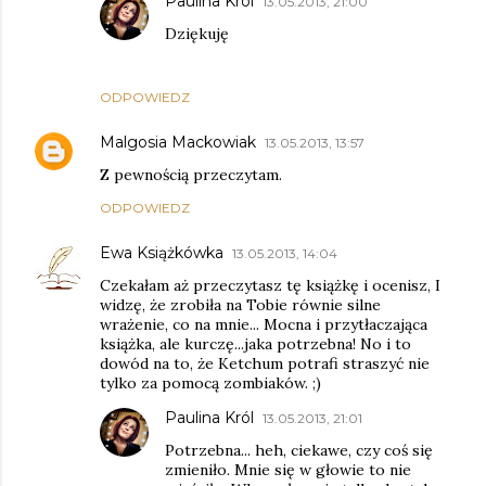
Paulina Król
13.05.2013, 21:00
Dziękuję
ODPOWIEDZ
Malgosia Mackowiak
13.05.2013, 13:57
Z pewnością przeczytam.
ODPOWIEDZ
Ewa Książkówka
13.05.2013, 14:04
Czekałam aż przeczytasz tę książkę i ocenisz, I
widzę, że zrobiła na Tobie równie silne
wrażenie, co na mnie... Mocna i przytłaczająca
książka, ale kurczę...jaka potrzebna! No i to
dowód na to, że Ketchum potrafi straszyć nie
tylko za pomocą zombiaków. ;)
Paulina Król
13.05.2013, 21:01
Potrzebna... heh, ciekawe, czy coś się
zmieniło. Mnie się w głowie to nie