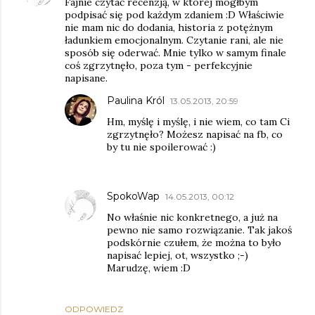
Fajnie czytać recenzją, w której mógłbym
podpisać się pod każdym zdaniem :D Właściwie
nie mam nic do dodania, historia z potężnym
ładunkiem emocjonalnym. Czytanie rani, ale nie
sposób się oderwać. Mnie tylko w samym finale
coś zgrzytnęło, poza tym - perfekcyjnie
napisane.
Paulina Król
13.05.2013, 20:59
Hm, myślę i myślę, i nie wiem, co tam Ci
zgrzytnęło? Możesz napisać na fb, co
by tu nie spoilerować :)
SpokoWap
14.05.2013, 00:12
No właśnie nic konkretnego, a już na
pewno nie samo rozwiązanie. Tak jakoś
podskórnie czułem, że można to było
napisać lepiej, ot, wszystko ;-)
Marudzę, wiem :D
ODPOWIEDZ