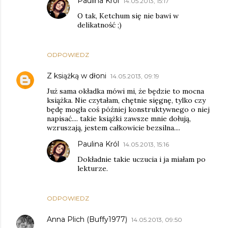
Paulina Król
14.05.2013, 15:17
O tak, Ketchum się nie bawi w
delikatność ;)
ODPOWIEDZ
Z książką w dłoni
14.05.2013, 09:19
Już sama okładka mówi mi, że będzie to mocna
książka. Nie czytałam, chętnie sięgnę, tylko czy
będę mogła coś później konstruktywnego o niej
napisać.... takie książki zawsze mnie dołują,
wzruszają, jestem całkowicie bezsilna....
Paulina Król
14.05.2013, 15:16
Dokładnie takie uczucia i ja miałam po
lekturze.
ODPOWIEDZ
Anna Plich (Buffy1977)
14.05.2013, 09:50