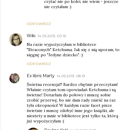
czytać nie po kolei, nie wiem - jeszcze
nie czytałam :)
ODPOWIEDZ
Wiki
14.05.2013, 00:15
Na razie wypożyczyłam w bibliotece
"Straconych" Ketchuma. Jak się z nią uporam, to
sięgnę po "Jedyne dziecko". :)
ODPOWIEDZ
Ex libris Marty
14.05.2013, 08:13
Świetna recenzja!!! Bardzo chętnie przeczytam!
Właśnie czytam tom opowiadań Ketchuma i są
świetne! Dotarłam do połowy i muszę sobie
zrobić przerwę, bo nie dam rady znieść na raz
tylu okropności! W każdym razie facet pisze
świetnie i muszę zdobyć inne jego książki, ale
niestety u mnie w bibliotece jest tylko ta, którą
już wypożyczyłam :(