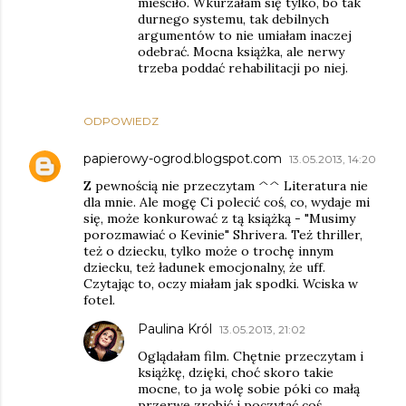
mieściło. Wkurzałam się tylko, bo tak
durnego systemu, tak debilnych
argumentów to nie umiałam inaczej
odebrać. Mocna książka, ale nerwy
trzeba poddać rehabilitacji po niej.
ODPOWIEDZ
papierowy-ogrod.blogspot.com
13.05.2013, 14:20
Z pewnością nie przeczytam ^^ Literatura nie
dla mnie. Ale mogę Ci polecić coś, co, wydaje mi
się, może konkurować z tą książką - "Musimy
porozmawiać o Kevinie" Shrivera. Też thriller,
też o dziecku, tylko może o trochę innym
dziecku, też ładunek emocjonalny, że uff.
Czytając to, oczy miałam jak spodki. Wciska w
fotel.
Paulina Król
13.05.2013, 21:02
Oglądałam film. Chętnie przeczytam i
książkę, dzięki, choć skoro takie
mocne, to ja wolę sobie póki co małą
przerwę zrobić i poczytać coś