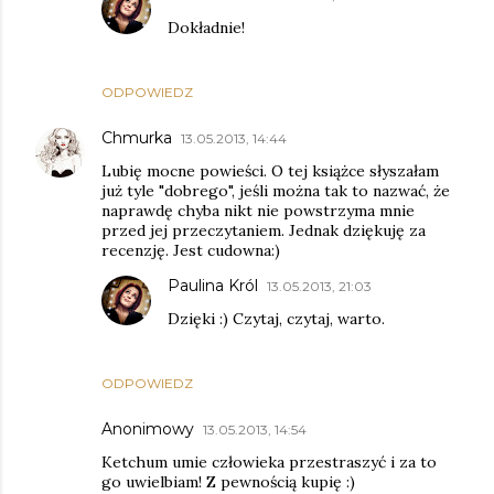
Dokładnie!
ODPOWIEDZ
Chmurka
13.05.2013, 14:44
Lubię mocne powieści. O tej książce słyszałam
już tyle "dobrego", jeśli można tak to nazwać, że
naprawdę chyba nikt nie powstrzyma mnie
przed jej przeczytaniem. Jednak dziękuję za
recenzję. Jest cudowna:)
Paulina Król
13.05.2013, 21:03
Dzięki :) Czytaj, czytaj, warto.
ODPOWIEDZ
Anonimowy
13.05.2013, 14:54
Ketchum umie człowieka przestraszyć i za to
go uwielbiam! Z pewnością kupię :)