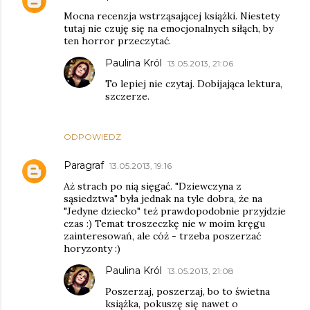
Mocna recenzja wstrząsającej książki. Niestety
tutaj nie czuję się na emocjonalnych siłąch, by
ten horror przeczytać.
Paulina Król
13.05.2013, 21:06
To lepiej nie czytaj. Dobijająca lektura,
szczerze.
ODPOWIEDZ
Paragraf
13.05.2013, 19:16
Aż strach po nią sięgać. "Dziewczyna z
sąsiedztwa" była jednak na tyle dobra, że na
"Jedyne dziecko" też prawdopodobnie przyjdzie
czas :) Temat troszeczkę nie w moim kręgu
zainteresowań, ale cóż - trzeba poszerzać
horyzonty :)
Paulina Król
13.05.2013, 21:08
Poszerzaj, poszerzaj, bo to świetna
książka, pokuszę się nawet o