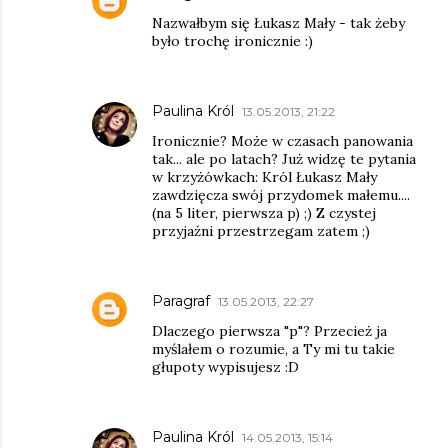
Nazwałbym się Łukasz Mały - tak żeby
było trochę ironicznie :)
Paulina Król
13.05.2013, 21:22
Ironicznie? Może w czasach panowania
tak... ale po latach? Już widzę te pytania
w krzyżówkach: Król Łukasz Mały
zawdzięcza swój przydomek małemu....
(na 5 liter, pierwsza p) ;) Z czystej
przyjaźni przestrzegam zatem ;)
Paragraf
13.05.2013, 22:27
Dlaczego pierwsza "p"? Przecież ja
myślałem o rozumie, a Ty mi tu takie
głupoty wypisujesz :D
Paulina Król
14.05.2013, 15:14