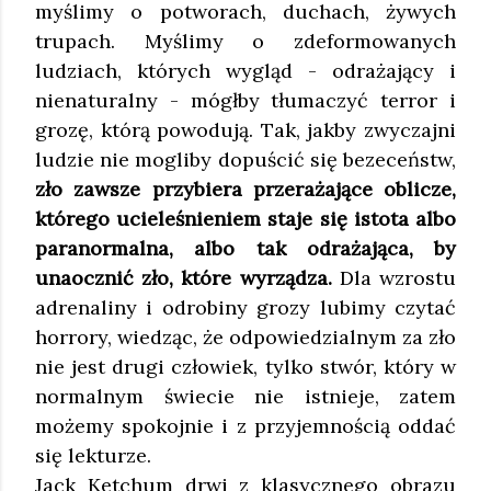
myślimy o potworach, duchach, żywych
trupach. Myślimy o zdeformowanych
ludziach, których wygląd - odrażający i
nienaturalny - mógłby tłumaczyć terror i
grozę, którą powodują. Tak, jakby zwyczajni
ludzie nie mogliby dopuścić się bezeceństw,
zło zawsze przybiera przerażające oblicze,
którego ucieleśnieniem staje się istota albo
paranormalna, albo tak odrażająca, by
unaocznić zło, które wyrządza.
Dla wzrostu
adrenaliny i odrobiny grozy lubimy czytać
horrory, wiedząc, że odpowiedzialnym za zło
nie jest drugi człowiek, tylko stwór, który w
normalnym świecie nie istnieje, zatem
możemy spokojnie i z przyjemnością oddać
się lekturze.
Jack Ketchum drwi z klasycznego obrazu