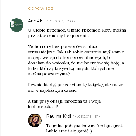
ODPOWIEDZ
AnnRK
14.05.2013, 10:03
U Ciebie przemoc, u mnie rpzemoc. Rety, można
przestać czuć się bezpiecznie.
Te horrory bez potworów są dużo
straszniejsze. Jak tak sobie ostatnio myślałam o
mojej awersji do horrorów filmowych, to
doszłam do wniosku, że nie horroów się boję, a
ludzi, którzy krzywdzą innych, których nie
można powstrzymać.
Pewnie kiedyś przeczytam tę książkę, ale raczej
nie w najbliższym czasie.
A tak przy okazji, mroczna ta Twoja
biblioteczka. :P
Paulina Król
14.05.2013, 15:14
To jedna półcyna ledwie. Ale fajna jest.
Lubię stać i się gapić ;)