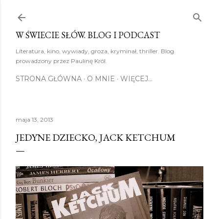
Przejdź do głównej zawartości
W ŚWIECIE SŁÓW. BLOG I PODCAST
Literatura, kino, wywiady, groza, kryminał, thriller. Blog
prowadzony przez Paulinę Król.
STRONA GŁÓWNA
O MNIE
WIĘCEJ…
maja 13, 2013
JEDYNE DZIECKO, JACK KETCHUM