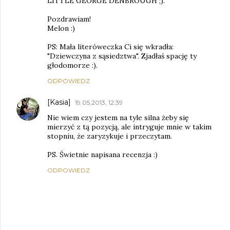
LITTLE GEORGE DENBROUGH ;).
Pozdrawiam!
Melon :)
PS: Mała literóweczka Ci się wkradła:
"Dziewczyna z sąsiedztwa". Zjadłaś spację ty
głodomorze :).
ODPOWIEDZ
[Kasia]
19.05.2013, 12:39
Nie wiem czy jestem na tyle silna żeby się
mierzyć z tą pozycją, ale intryguje mnie w takim
stopniu, że zaryzykuje i przeczytam.
PS. Świetnie napisana recenzja :)
ODPOWIEDZ