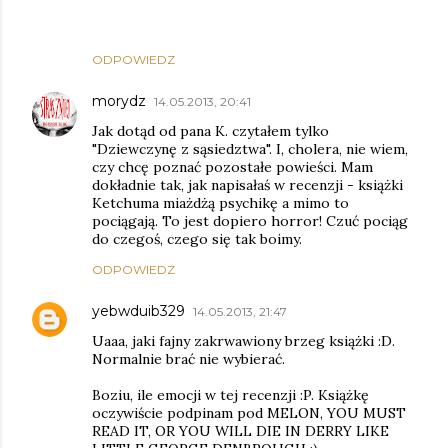
ODPOWIEDZ
morydz
14.05.2013, 20:41
Jak dotąd od pana K. czytałem tylko
"Dziewczynę z sąsiedztwa". I, cholera, nie wiem,
czy chcę poznać pozostałe powieści. Mam
dokładnie tak, jak napisałaś w recenzji - książki
Ketchuma miażdżą psychikę a mimo to
pociągają. To jest dopiero horror! Czuć pociąg
do czegoś, czego się tak boimy.
ODPOWIEDZ
yebwduib329
14.05.2013, 21:47
Uaaa, jaki fajny zakrwawiony brzeg książki :D.
Normalnie brać nie wybierać.
Boziu, ile emocji w tej recenzji :P. Książkę
oczywiście podpinam pod MELON, YOU MUST
READ IT, OR YOU WILL DIE IN DERRY LIKE