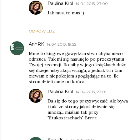
Paulina Król
14.04.2013, 23:00
Jak mus, to mus :)
ODPOWIEDZ
AnnRK
14.04.2013, 19:55
Mnie to kingowe gawędziarstwo chyba nieco
odrzuca. Tak mi się nasunęło po przeczytaniu
Twojej recenzji. Bo niby w jego książkach dużo
się dzieje, niby akcja wciąga, a jednak tu i tam
ziewam z niepokojem spoglądając na to, ile
stron dzieli mnie od końca.
Paulina Król
14.04.2013, 23:01
Da się do tego przyzwyczaić. Ale bywa
i tak, że strony jakoś dziwnie się
mnożą... miałam tak przy
"Stukostrachach". Brrrr.
AnnRK
15.04.2013, 17:46