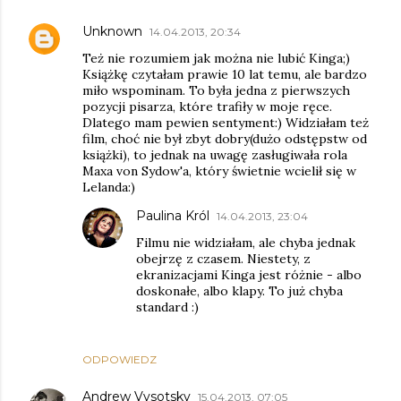
Unknown
14.04.2013, 20:34
Też nie rozumiem jak można nie lubić Kinga;)
Książkę czytałam prawie 10 lat temu, ale bardzo
miło wspominam. To była jedna z pierwszych
pozycji pisarza, które trafiły w moje ręce.
Dlatego mam pewien sentyment:) Widziałam też
film, choć nie był zbyt dobry(dużo odstępstw od
książki), to jednak na uwagę zasługiwała rola
Maxa von Sydow'a, który świetnie wcielił się w
Lelanda:)
Paulina Król
14.04.2013, 23:04
Filmu nie widziałam, ale chyba jednak
obejrzę z czasem. Niestety, z
ekranizacjami Kinga jest różnie - albo
doskonałe, albo klapy. To już chyba
standard :)
ODPOWIEDZ
Andrew Vysotsky
15.04.2013, 07:05