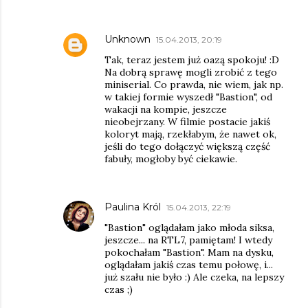
Unknown
15.04.2013, 20:19
Tak, teraz jestem już oazą spokoju! :D
Na dobrą sprawę mogli zrobić z tego
miniserial. Co prawda, nie wiem, jak np.
w takiej formie wyszedł "Bastion", od
wakacji na kompie, jeszcze
nieobejrzany. W filmie postacie jakiś
koloryt mają, rzekłabym, że nawet ok,
jeśli do tego dołączyć większą część
fabuły, mogłoby być ciekawie.
Paulina Król
15.04.2013, 22:19
"Bastion" oglądałam jako młoda siksa,
jeszcze... na RTL7, pamiętam! I wtedy
pokochałam "Bastion". Mam na dysku,
oglądałam jakiś czas temu połowę, i...
już szału nie było :) Ale czeka, na lepszy
czas ;)