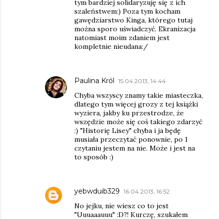
tym bardziej solidaryzuję się z ich
szaleństwem:) Poza tym kocham
gawędziarstwo Kinga, którego tutaj
można sporo uświadczyć. Ekranizacja
natomiast moim zdaniem jest
kompletnie nieudana:/
Paulina Król
15.04.2013, 14:44
Chyba wszyscy znamy takie miasteczka,
dlatego tym więcej grozy z tej książki
wyziera, jakby ku przestrodze, że
wszędzie może się coś takiego zdarzyć
:) "Historię Lisey" chyba i ja będę
musiała przeczytać ponownie, po 1
czytaniu jestem na nie. Może i jest na
to sposób :)
yebwduib329
16.04.2013, 16:52
No jejku, nie wiesz co to jest
"Uuuaaauuu" :D?! Kurczę, szukałem