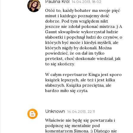
Paulina Król
14.04.2013, 18:02
Otóż to, każdy bohater ma swoje pięć
minut i każdego poznajemy dość
dobrze. Pod tym względem nikt
jeszcze nie zdołał pokonać mistrza ;) A
Gaunt skwapliwie wykorzystał ludzie
słabostki i popchnął ludzi do czynów, o
których być może i kiedyś myśleli, ale
których nigdy by dokonali. Można
powiedzieć, że on dał im tylko
pretekst, choć doskonale wiedział, jak
to się skończy.
W całym repertuarze Kinga jest sporo
książek lepszych, ale też i jest kilka
słabszych. Książka przeciętna, ale
bardzo miło się czyta.
Unknown
14.04.2013, 22:11
Właściwie nie będę się powtarzała i
podpiszę się mentalnie pod
komentarzem Simona. :) Dlatego nie