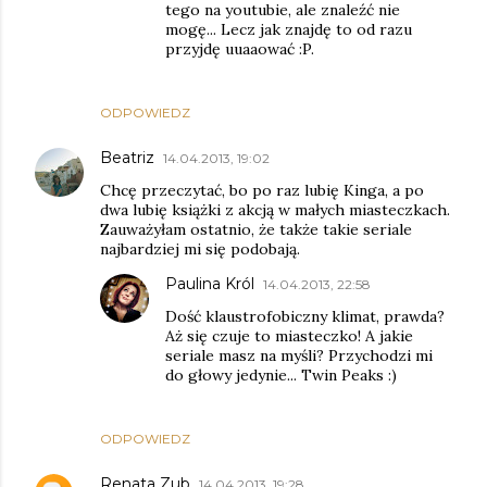
tego na youtubie, ale znaleźć nie
mogę... Lecz jak znajdę to od razu
przyjdę uuaaować :P.
ODPOWIEDZ
Beatriz
14.04.2013, 19:02
Chcę przeczytać, bo po raz lubię Kinga, a po
dwa lubię książki z akcją w małych miasteczkach.
Zauważyłam ostatnio, że także takie seriale
najbardziej mi się podobają.
Paulina Król
14.04.2013, 22:58
Dość klaustrofobiczny klimat, prawda?
Aż się czuje to miasteczko! A jakie
seriale masz na myśli? Przychodzi mi
do głowy jedynie... Twin Peaks :)
ODPOWIEDZ
Renata Zub
14.04.2013, 19:28