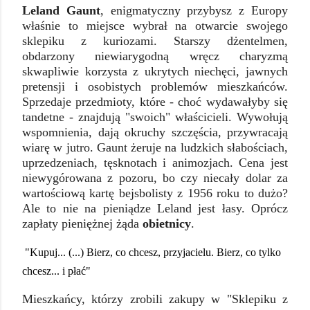
Leland Gaunt
, enigmatyczny przybysz z Europy
właśnie to miejsce wybrał na otwarcie swojego
sklepiku z kuriozami. Starszy dżentelmen,
obdarzony niewiarygodną wręcz charyzmą
skwapliwie korzysta z ukrytych niechęci, jawnych
pretensji i osobistych problemów mieszkańców.
Sprzedaje przedmioty, które - choć wydawałyby się
tandetne - znajdują "swoich" właścicieli. Wywołują
wspomnienia, dają okruchy szczęścia, przywracają
wiarę w jutro. Gaunt żeruje na ludzkich słabościach,
uprzedzeniach, tęsknotach i animozjach. Cena jest
niewygórowana z pozoru, bo czy niecały dolar za
wartościową kartę bejsbolisty z 1956 roku to dużo?
Ale to nie na pieniądze Leland jest łasy. Oprócz
zapłaty pieniężnej żąda
obietnicy
.
"Kupuj... (...) Bierz, co chcesz, przyjacielu. Bierz, co tylko
chcesz... i płać"
Mieszkańcy, którzy zrobili zakupy w "Sklepiku z