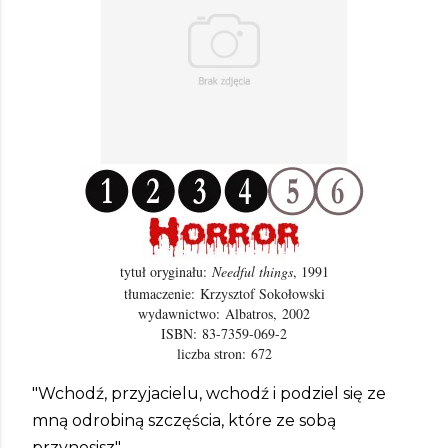
tytuł oryginału:
Needful things
, 1991
tłumaczenie: Krzysztof Sokołowski
wydawnictwo:
Albatros,
2002
ISBN:
83-7359-069-2
liczba stron:
672
"Wchodź, przyjacielu, wchodź i podziel się ze
mną odrobiną szczęścia, które ze sobą
przynosisz"