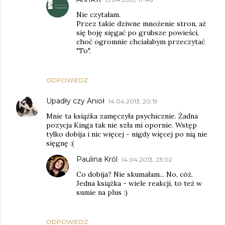
Nie czytałam.
Przez takie dziwne mnożenie stron, aż
się boję sięgać po grubsze powieści,
choć ogromnie chciałabym przeczytać
"To".
ODPOWIEDZ
Upadły czy Anioł
14.04.2013, 20:19
Mnie ta książka zamęczyła psychicznie. Żadna
pozycja Kinga tak nie szła mi opornie. Wstęp
tylko dobija i nic więcej - nigdy więcej po nią nie
sięgnę :(
Paulina Król
14.04.2013, 23:02
Co dobija? Nie skumałam... No, cóż.
Jedna książka - wiele reakcji, to też w
sumie na plus :)
ODPOWIEDZ