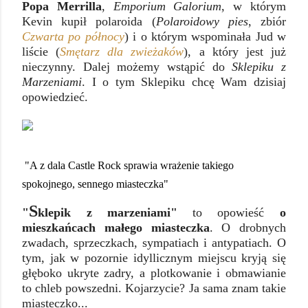
Popa Merrilla
,
Emporium Galorium
, w którym
Kevin kupił polaroida (
Polaroidowy pies
, zbiór
Czwarta po północy
) i o którym wspominała Jud w
liście (
Smętarz dla zwieżaków
), a który jest już
nieczynny. Dalej możemy wstąpić do
Sklepiku z
Marzeniami
. I o tym Sklepiku chcę Wam dzisiaj
opowiedzieć.
"A z dala Castle Rock sprawia wrażenie takiego
spokojnego, sennego miasteczka"
S
"
klepik z marzeniami"
to opowieść
o
mieszkańcach małego miasteczka
. O drobnych
zwadach, sprzeczkach, sympatiach i antypatiach. O
tym, jak w pozornie idyllicznym miejscu kryją się
głęboko ukryte zadry, a plotkowanie i obmawianie
to chleb powszedni. Kojarzycie? Ja sama znam takie
miasteczko...