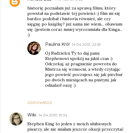
historię poznałam już za sprawą filmu, który
powstał na podstawie tej powieści :) film mi się
bardzo podobał i historia również, ale czy
sięgnę po książkę? już sama nie wiem... obawiam
się :)jestem coraz mniej wyrozumiała dla Kinga...
:)
Paulina Król
14.04.2013, 22:59
Oj Rudzielcu Ty to daj panu
Stephenowi spokój na jakiś czas :)
Odczekaj, aż pragnienie powrotu do
Mistrza się wzmocni, a wtedy czytając
jego powieść poczujesz się jak piechur
po dwóch miesiącach na pustyni, jak
odnalazł oazę :)
ODPOWIEDZ
Wiki
14.04.2013, 19:34
Stephen King to jeden z moich ulubionych
pisarzy, ale nie miałam jeszcze okazji przeczytać