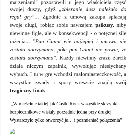
marzeniami" pozostawili u jego właściciela część
swojej duszy, gdyż
„zbieranie dusz należało do
reguł gry”.
..
Zgodnie z umową zakupu spłacają
swoje długi, robiąc sobie nawzajem
psikusy,
niby
niewinne figle, ale w konsekwencji - o potężnej sile
rażenia... "
Pan Gaunt wie najlepiej i umowa nie
została dotrzymana, póki pan Gaunt nie powie, że
została dotrzymana"
. Każdy niewinny zrazu żarcik
działa niczym zapalnik, wywołując niesłychany
wybuch. I tu w grę wchodzi małomiasteczkowość, a
wszystkie zwady i spory wreszcie znajdą swój
tragiczny finał.
„W mieścinie takiej jak Castle Rock wszystkie skrzynki
bezpiecznikowe wisiały porządnie jedna przy drugiej.
Wystarczyło tylko otworzyć je… i pozmieniać połączenia”