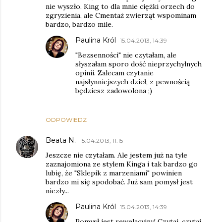
nie wyszło. King to dla mnie ciężki orzech do
zgryzienia, ale Cmentaż zwierząt wspominam
bardzo, bardzo mile.
Paulina Król
15.04.2013, 14:39
"Bezsenności" nie czytałam, ale
słyszałam sporo dość nieprzychylnych
opinii. Zalecam czytanie
najsłynniejszych dzieł, z pewnością
będziesz zadowolona ;)
ODPOWIEDZ
Beata N.
15.04.2013, 11:15
Jeszcze nie czytałam. Ale jestem już na tyle
zaznajomiona ze stylem Kinga i tak bardzo go
lubię, że "Sklepik z marzeniami" powinien
bardzo mi się spodobać. Już sam pomysł jest
niezły...
Paulina Król
15.04.2013, 14:39
Pomysł jest rewelacyjny! Czytaj, czytaj