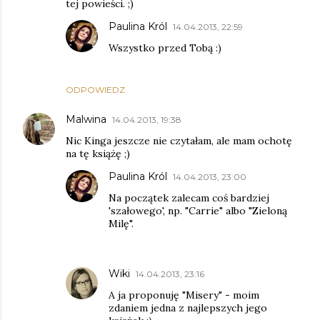
tej powieści. ;)
Paulina Król
14.04.2013, 22:59
Wszystko przed Tobą :)
ODPOWIEDZ
Malwina
14.04.2013, 19:38
Nic Kinga jeszcze nie czytałam, ale mam ochotę
na tę książę ;)
Paulina Król
14.04.2013, 23:00
Na początek zalecam coś bardziej
'szałowego', np. "Carrie" albo "Zieloną
Milę".
Wiki
14.04.2013, 23:16
A ja proponuję "Misery" - moim
zdaniem jedna z najlepszych jego