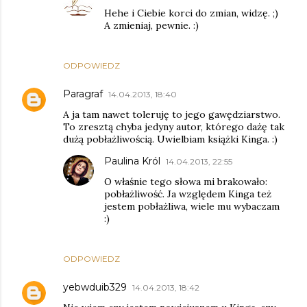
Hehe i Ciebie korci do zmian, widzę. ;)
A zmieniaj, pewnie. :)
ODPOWIEDZ
Paragraf
14.04.2013, 18:40
A ja tam nawet toleruję to jego gawędziarstwo.
To zresztą chyba jedyny autor, którego dażę tak
dużą pobłażliwością. Uwielbiam książki Kinga. :)
Paulina Król
14.04.2013, 22:55
O właśnie tego słowa mi brakowało:
pobłażliwość. Ja względem Kinga też
jestem pobłażliwa, wiele mu wybaczam
:)
ODPOWIEDZ
yebwduib329
14.04.2013, 18:42