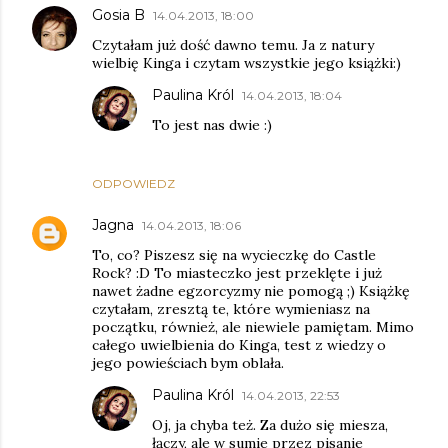
Gosia B
14.04.2013, 18:00
Czytałam już dość dawno temu. Ja z natury
wielbię Kinga i czytam wszystkie jego książki:)
Paulina Król
14.04.2013, 18:04
To jest nas dwie :)
ODPOWIEDZ
Jagna
14.04.2013, 18:06
To, co? Piszesz się na wycieczkę do Castle
Rock? :D To miasteczko jest przeklęte i już
nawet żadne egzorcyzmy nie pomogą ;) Książkę
czytałam, zresztą te, które wymieniasz na
początku, również, ale niewiele pamiętam. Mimo
całego uwielbienia do Kinga, test z wiedzy o
jego powieściach bym oblała.
Paulina Król
14.04.2013, 22:53
Oj, ja chyba też. Za dużo się miesza,
łączy, ale w sumie przez pisanie