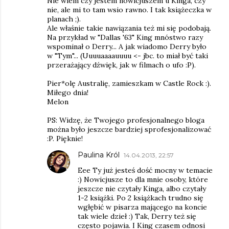
Nie wiem czy jestem nowicjuszem u Kinga, czy
nie, ale mi to tam wsio rawno. I tak książeczka w
planach ;).
Ale właśnie takie nawiązania też mi się podobają.
Na przykład w "Dallas '63" King mnóstwo razy
wspominał o Derry... A jak wiadomo Derry było
w "Tym"... (Uuuuaaaauuuu <- jbc. to miał być taki
przerażający dźwięk, jak w filmach o ufo :P).
Pier*olę Australię, zamieszkam w Castle Rock :).
Miłego dnia!
Melon
PS: Widzę, że Twojego profesjonalnego bloga
można było jeszcze bardziej sprofesjonalizować
:P. Pięknie!
Paulina Król
14.04.2013, 22:57
Eee Ty już jesteś dość mocny w temacie
:) Nowicjusze to dla mnie osoby, które
jeszcze nie czytały Kinga, albo czytały
1-2 książki. Po 2 książkach trudno się
wgłębić w pisarza mającego na koncie
tak wiele dzieł :) Tak, Derry też się
często pojawia. I King czasem odnosi