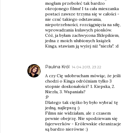
mogłam przeboleć tak bardzo
okrojonego filmu! I ta cała mieszanka
postaci zawsze trzyma się w całości -
nie czuć takiego odstawania,
niepotrzebności, rozciągnięcia na siłę,
wprowadzania kulawych pionków.
Cóż, ja byłam zachwycona Sklepikiem,
jedna z moich ulubionych książek
Kinga, stawiam ją wyżej niż "niezła". :d
Paulina Król
14.04.2013, 23:22
A czy Cię udobrucham mówiąc, że jeśli
chodzi o Kinga odróżniam tylko 3
stopnie doskonałości? 1. Kiepska, 2.
Niezła, 3. Wspaniała?
:P
Dlatego tak ciężko by było wybrać tę
jedną, najlepszą :)
Filmu nie widziałam, ale z czasem
pewnie obejrzę. Nie spodziewam się
fajerwerków - Królewskie ekranizacje
są bardzo nierówne :)