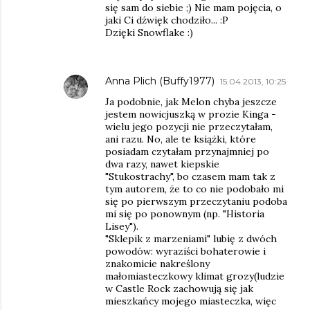
się sam do siebie ;) Nie mam pojęcia, o
jaki Ci dźwięk chodziło... :P
Dzięki Snowflake :)
Anna Plich (Buffy1977)
15.04.2013, 10:25
Ja podobnie, jak Melon chyba jeszcze
jestem nowicjuszką w prozie Kinga -
wielu jego pozycji nie przeczytałam,
ani razu. No, ale te książki, które
posiadam czytałam przynajmniej po
dwa razy, nawet kiepskie
"Stukostrachy", bo czasem mam tak z
tym autorem, że to co nie podobało mi
się po pierwszym przeczytaniu podoba
mi się po ponownym (np. "Historia
Lisey").
"Sklepik z marzeniami" lubię z dwóch
powodów: wyraziści bohaterowie i
znakomicie nakreślony
małomiasteczkowy klimat grozy(ludzie
w Castle Rock zachowują się jak
mieszkańcy mojego miasteczka, więc