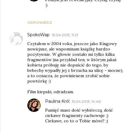
:)
ODPOWIEDZ
SpokoWap
15.04.2013, 11:21
Czytałem w 2004 roku, jeszcze jako Kingowy
nowicjusz, ale wspominam książkę bardzo
pozytywnie. W głowie zostało mi tylko kilka
fragmentów (na przykład ten, w którym jakaś
kobieta próbuję nie dopuścić do tego, by
bebechy wypadły jej z brzucha na ulicę - mocne),
a to oznacza, że powinienem zrobić sobie
powtórkę :)
Film kiepski, odradzam.
Paulina Król
15.04.2013, 14:40
Pamięć masz dość wybiórczą, dość
ciekawe fragmenty zachowuje ;)
Ciekawe, co to o Tobie mówi? ;)