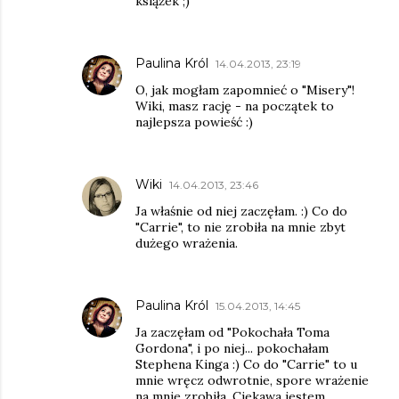
książek ;)
Paulina Król
14.04.2013, 23:19
O, jak mogłam zapomnieć o "Misery"!
Wiki, masz rację - na początek to
najlepsza powieść :)
Wiki
14.04.2013, 23:46
Ja właśnie od niej zaczęłam. :) Co do
"Carrie", to nie zrobiła na mnie zbyt
dużego wrażenia.
Paulina Król
15.04.2013, 14:45
Ja zaczęłam od "Pokochała Toma
Gordona", i po niej... pokochałam
Stephena Kinga :) Co do "Carrie" to u
mnie wręcz odwrotnie, spore wrażenie
na mnie zrobiła. Ciekawa jestem