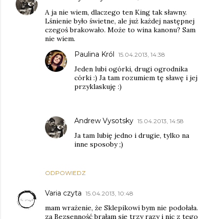
A ja nie wiem, dlaczego ten King tak sławny.
Lśnienie było świetne, ale już każdej następnej
czegoś brakowało. Może to wina kanonu? Sam
nie wiem.
Paulina Król
15.04.2013, 14:38
Jeden lubi ogórki, drugi ogrodnika
córki :) Ja tam rozumiem tę sławę i jej
przyklaskuję :)
Andrew Vysotsky
15.04.2013, 14:58
Ja tam lubię jedno i drugie, tylko na
inne sposoby ;)
ODPOWIEDZ
Varia czyta
15.04.2013, 10:48
mam wrażenie, że Sklepikowi bym nie podołała.
za Bezsenność brałam się trzy razy i nic z tego