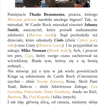
Pamiętacie
Thada Beaumonta
, pisarza, którego
Mroczna połowa
narobiła niezłego bigosu? Tak, tu
mieszkał. W Castle Rock mieszkał również
Johnny
Smith
, nauczyciel, który posiadł nadnaturalne
zdolności (
Martwa strefa
). Stąd pochodziły też
dzieciaki, które odnalazły
Ciało
(zbiór
Cztery pory
roku
) oraz Lisey (
Historia Lisey
). I tu przyjeżdżał na
zakupy
Mike Noonan
(
Worek kości
). Ach, i jeszcze
ten pies,
Cujo
, który swego czasu zachorował na
wściekliznę. Biada tym, którzy się z tą bestią
zetknęli...
Nie mówiąc już o tym w jak wielu powieściach
Kinga są odniesienia do Castle Rock
(Cmentarna
szychta
- zbiór
Nocna Zmiana
;
Nona
,
Skrót Pani
Todd, Babcia
- zbiór
Szkieletowa Załoga
;
Gra
Geralda
,
Pokochała Toma Gordona
, Jazda na Kuli,
Bastion
, To,
Pod Kopułą
i kilka innych).
I tak idąc główną ulicą, od ratusza, miniemy sklep