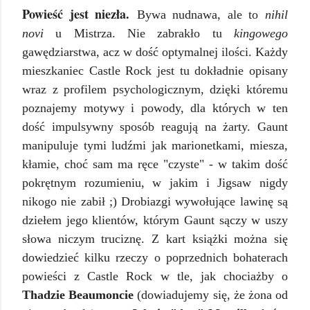
Powieść jest niezła.
Bywa nudnawa, ale to
nihil
novi
u Mistrza. Nie zabrakło tu
kingowego
gawędziarstwa, acz w dość optymalnej ilości. Każdy
mieszkaniec Castle Rock jest tu dokładnie opisany
wraz z profilem psychologicznym, dzięki któremu
poznajemy motywy i powody, dla których w ten
dość impulsywny sposób reagują na żarty. Gaunt
manipuluje tymi ludźmi jak marionetkami, miesza,
kłamie, choć sam ma ręce "czyste" - w takim dość
pokrętnym rozumieniu, w jakim i Jigsaw nigdy
nikogo nie zabił ;) Drobiazgi wywołujące lawinę są
dziełem jego klientów, którym Gaunt sączy w uszy
słowa niczym truciznę. Z kart książki można się
dowiedzieć kilku rzeczy o poprzednich bohaterach
powieści z Castle Rock w tle, jak chociażby o
Thadzie Beaumoncie
(dowiadujemy się, że żona od