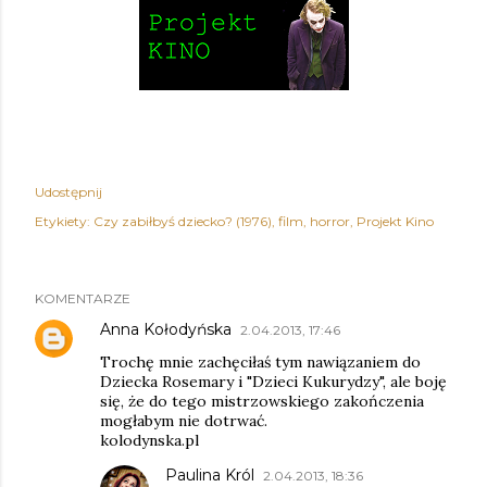
Udostępnij
Etykiety:
Czy zabiłbyś dziecko? (1976)
film
horror
Projekt Kino
KOMENTARZE
Anna Kołodyńska
2.04.2013, 17:46
Trochę mnie zachęciłaś tym nawiązaniem do
Dziecka Rosemary i "Dzieci Kukurydzy", ale boję
się, że do tego mistrzowskiego zakończenia
mogłabym nie dotrwać.
kolodynska.pl
Paulina Król
2.04.2013, 18:36