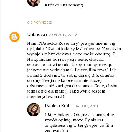
Krótko i na temat :)
ODPOWIEDZ
Unknown
2.04.2013, 20:28
Hmm..."Dziecko Rosemary" przyjemnie mi się
oglądało, "Dzieci kukurydzy" również. Tematyka
wydaje się być ciekawa, więc może obejrzę :D.
Hiszpańskie horrory są niezłe, chociaż
szczerze mówiąc tak starego mózgotrzepa
jeszcze nie widziałam :). Ile ten film trwa? Jak
ponad 2 godziny, to sobię daruję :). Z drugiej
strony, Twoja niska ocena mnie raczej
odstrasza, niż zachęca do seansu...Eeee, chyba
jednak nie dla mnie :). Jak zwykle jestem
niezdecydowana :D.
Paulina Król
2.04.2013, 21:01
1:50 z hakiem. Obejrzyj, sama sobie
wyrób opinię, może Ty akurat
znajdziesz się w tej grupie, co film
zachwala? :)