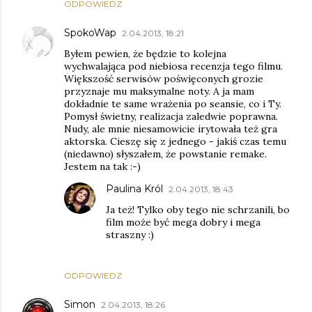
ODPOWIEDZ
SpokoWap
2.04.2013, 18:21
Byłem pewien, że będzie to kolejna
wychwalająca pod niebiosa recenzja tego filmu.
Większość serwisów poświęconych grozie
przyznaje mu maksymalne noty. A ja mam
dokładnie te same wrażenia po seansie, co i Ty.
Pomysł świetny, realizacja zaledwie poprawna.
Nudy, ale mnie niesamowicie irytowała też gra
aktorska. Cieszę się z jednego - jakiś czas temu
(niedawno) słyszałem, że powstanie remake.
Jestem na tak :-)
Paulina Król
2.04.2013, 18:43
Ja też! Tylko oby tego nie schrzanili, bo
film może być mega dobry i mega
straszny :)
ODPOWIEDZ
Simon
2.04.2013, 18:26