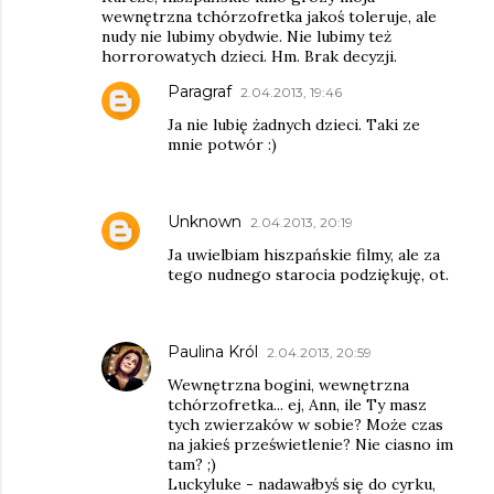
wewnętrzna tchórzofretka jakoś toleruje, ale
nudy nie lubimy obydwie. Nie lubimy też
horrorowatych dzieci. Hm. Brak decyzji.
Paragraf
2.04.2013, 19:46
Ja nie lubię żadnych dzieci. Taki ze
mnie potwór :)
Unknown
2.04.2013, 20:19
Ja uwielbiam hiszpańskie filmy, ale za
tego nudnego starocia podziękuję, ot.
Paulina Król
2.04.2013, 20:59
Wewnętrzna bogini, wewnętrzna
tchórzofretka... ej, Ann, ile Ty masz
tych zwierzaków w sobie? Może czas
na jakieś prześwietlenie? Nie ciasno im
tam? ;)
Luckyluke - nadawałbyś się do cyrku,