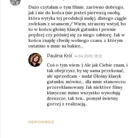
Dużo czytałam o tym filmie, zarówno dobrego,
jak i nie do końca (nie jesteś pierwszą osobą,
która wytyka tej produkcji nudę), dlatego ciągle
zwlekam z seansem:/ Wiem, straszny wstyd, bo
to w końcu głośny klasyk gatunku i pewnie
prędzej czy później się za niego zabiorę. Jak w
końcu znajdę chwilę wolnego czasu, z którym
ostatnio u mnie na bakier...
Paulina Król
4.04.2013, 13:12
Coś o tym wiem :) Ale jak Ciebie znam, i
tak obejrzysz, by się sama przekonać,
ale uprzedzam - nuda! Głośny klasyk
gatunku, mówisz... dla mnie stanowczo
przereklamowany. Jak niektóre filmy
klasyczne mimo wszystko wywołują
dreszcze, tak ten... pomysł świetny,
gorzej z realizacją..
ODPOWIEDZ