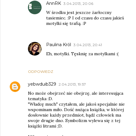
AnnRK
3.04.2013, 20:06
W środku jest jeszcze żarłoczny
tasiemiec. :P I od czasu do czasu jakieś
motylki się trafią. :P
Paulina Król
3.04.2013, 20:41
Eh, motylki. Tęsknię za motylkami :(
ODPOWIEDZ
yebwduib329
2.04.2013, 19:57
No może obejrzeć nie obejrzę, ale interesująca
tematyka :D.
"Władcę much" czytałem, ale jakoś specjalnie nie
wspominam miło. Dość nużąca książka, w której
dosłownie każdy przedmiot, bądź człowiek ma
swoje drugie dno. Symbolizm wylewa się z tej
książki litrami ;D.