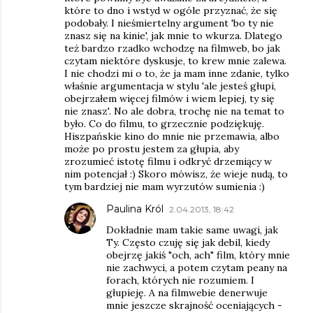
które to dno i wstyd w ogóle przyznać, że się
podobały. I nieśmiertelny argument 'bo ty nie
znasz się na kinie', jak mnie to wkurza. Dlatego
też bardzo rzadko wchodzę na filmweb, bo jak
czytam niektóre dyskusje, to krew mnie zalewa.
I nie chodzi mi o to, że ja mam inne zdanie, tylko
właśnie argumentacja w stylu 'ale jesteś głupi,
obejrzałem więcej filmów i wiem lepiej, ty się
nie znasz'. No ale dobra, trochę nie na temat to
było. Co do filmu, to grzecznie podziękuję.
Hiszpańskie kino do mnie nie przemawia, albo
może po prostu jestem za głupia, aby
zrozumieć istotę filmu i odkryć drzemiący w
nim potencjał :) Skoro mówisz, że wieje nudą, to
tym bardziej nie mam wyrzutów sumienia :)
Paulina Król
2.04.2013, 18:42
Dokładnie mam takie same uwagi, jak
Ty. Często czuję się jak debil, kiedy
obejrzę jakiś "och, ach" film, który mnie
nie zachwyci, a potem czytam peany na
forach, których nie rozumiem. I
głupieję. A na filmwebie denerwuje
mnie jeszcze skrajność oceniających -