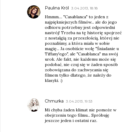
Paulina Król
3.04.2013, 18:18
Hmmm.... "Casablanca" to jeden z
najpiękniejszych filmów... ale do jego
odbioru potrzebny jest odpowiedni
nastrój! Trzeba na tę historię spojrzeć
z nostalgią za przeszłością, której nie
poznaliśmy, a która miała w sobie
magię... Ja osobiście wolę "Śniadanie u
Tiffany'ego", ale "Casablanca" ma swój
urok. Ale fakt, nie każdemu może się
podobać, nie czuj się w żaden sposób
zobowiązana do zachwycania się
filmem tylko dlatego, że należy do
klasyki. :)
Chmurka
3.04.2013, 19:53
Mi chyba żaden klimat nie pomoże w
obejrzeniu tego filmu... Spróbuję
jeszcze jeden i ostatni raz.