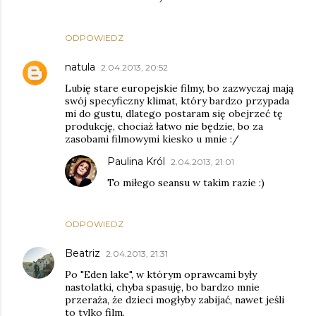
ODPOWIEDZ
natula
2.04.2013, 20:52
Lubię stare europejskie filmy, bo zazwyczaj mają
swój specyficzny klimat, który bardzo przypada
mi do gustu, dlatego postaram się obejrzeć tę
produkcję, chociaż łatwo nie będzie, bo za
zasobami filmowymi kiesko u mnie :/
Paulina Król
2.04.2013, 21:01
To miłego seansu w takim razie :)
ODPOWIEDZ
Beatriz
2.04.2013, 21:31
Po "Eden lake", w którym oprawcami były
nastolatki, chyba spasuję, bo bardzo mnie
przeraża, że dzieci mogłyby zabijać, nawet jeśli
to tylko film.