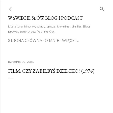
Przejdź do głównej zawartości
W ŚWIECIE SŁÓW. BLOG I PODCAST
Literatura, kino, wywiady, groza, kryminał, thriller. Blog
prowadzony przez Paulinę Król.
STRONA GŁÓWNA
O MNIE
WIĘCEJ…
kwietnia 02, 2013
FILM: CZY ZABIŁBYŚ DZIECKO? (1976)