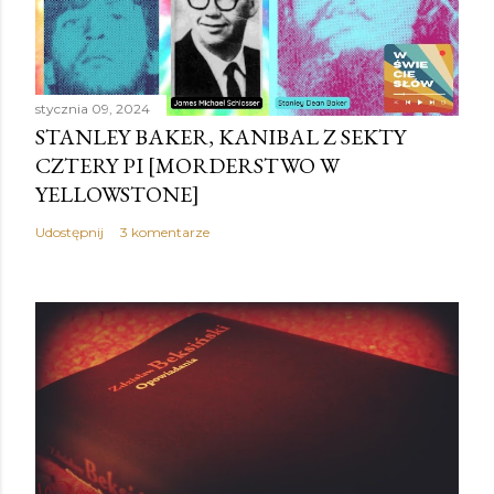
i
j
k
o
stycznia 09, 2024
m
STANLEY BAKER, KANIBAL Z SEKTY
e
CZTERY PI [MORDERSTWO W
n
YELLOWSTONE]
t
a
Udostępnij
3 komentarze
r
z