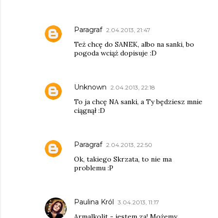
Paragraf
2.04.2013, 21:47
Też chcę do SANEK, albo na sanki, bo
pogoda wciąż dopisuje :D
Unknown
2.04.2013, 22:18
To ja chcę NA sanki, a Ty będziesz mnie
ciągnął :D
Paragraf
2.04.2013, 22:50
Ok, takiego Skrzata, to nie ma
problemu :P
Paulina Król
3.04.2013, 11:17
Armalkolit - jestem za! Możemy