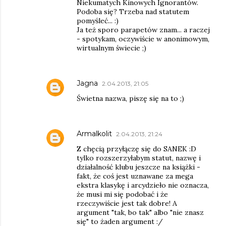
Niekumatych Kinowych Ignorantów.
Podoba się? Trzeba nad statutem
pomyśleć... :)
Ja też sporo parapetów znam... a raczej
- spotykam, oczywiście w anonimowym,
wirtualnym świecie ;)
Jagna
2.04.2013, 21:05
Świetna nazwa, piszę się na to ;)
Armalkolit
2.04.2013, 21:24
Z chęcią przyłączę się do SANEK :D
tylko rozszerzyłabym statut, nazwę i
działalność klubu jeszcze na książki -
fakt, że coś jest uznawane za mega
ekstra klasykę i arcydzieło nie oznacza,
że musi mi się podobać i że
rzeczywiście jest tak dobre! A
argument "tak, bo tak" albo "nie znasz
się" to żaden argument :/