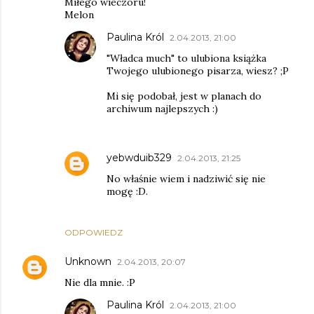
Miłego wieczoru!
Melon
Paulina Król
2.04.2013, 21:00
"Władca much" to ulubiona książka
Twojego ulubionego pisarza, wiesz? ;P
Mi się podobał, jest w planach do
archiwum najlepszych :)
yebwduib329
2.04.2013, 21:25
No właśnie wiem i nadziwić się nie
mogę :D.
ODPOWIEDZ
Unknown
2.04.2013, 20:07
Nie dla mnie. :P
Paulina Król
2.04.2013, 21:00