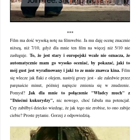
***
Film ma dość wysoką notę na filmwebie. Ja mu daję ocenę znacznie
niższą, niż 7/10, gdyż dla mnie ten film na więcej niż 5/10 nie
To, że jest stary i europejski wcale nie oznacza, że
zasługuje.
automatycznie mam go wysoko oceniać, by pokazać, jaki to
mój gust jest wyrafinowany i jaki to ze mnie znawca kina.
Film
się wlecze jak flaki z olejem, nastrój grozy jest - ale zaledwie przez
paręnaście minut, później napięcie zmienia się w znudzenie.
Jak dla mnie to połączenie "Władcy much" z
Pomysł?
"Dziećmi kukurydzy",
nic nowego, choć fabuła ma potencjał.
Czy zabiłbyś dziecko wiedząc, że jak tego nie zrobisz, to ono zabije
ciebie? Proste pytanie. Gorzej z odpowiedzią.