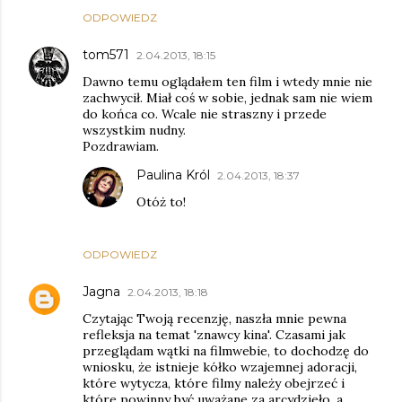
ODPOWIEDZ
tom571
2.04.2013, 18:15
Dawno temu oglądałem ten film i wtedy mnie nie
zachwycił. Miał coś w sobie, jednak sam nie wiem
do końca co. Wcale nie straszny i przede
wszystkim nudny.
Pozdrawiam.
Paulina Król
2.04.2013, 18:37
Otóż to!
ODPOWIEDZ
Jagna
2.04.2013, 18:18
Czytając Twoją recenzję, naszła mnie pewna
refleksja na temat 'znawcy kina'. Czasami jak
przeglądam wątki na filmwebie, to dochodzę do
wniosku, że istnieje kółko wzajemnej adoracji,
które wytycza, które filmy należy obejrzeć i
które powinny być uważane za arcydzieło, a