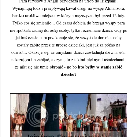
Para turystów z Anglii przyjeżdża na urlop do Hiszpanii.
Wynajmują łódź i przepływają kawał drogi na wyspę Almanzora,
bardzo urokliwe miejsce, w którym mężczyzna był przed 12 laty.
Tylko coś się zmieniło... Od czasu dobicia do brzegu wyspy para
nie spotkała żadnej dorosłej osoby, tylko roześmiane dzieci. Gdy po
jakimś czasie para przekonuje się, że wszystkie dorosłe osoby
zostały zabite przez te urocze dzieciaki, jest już za późno na
odwrót... Okazuje się, że umysłami dzieci zawładnęła dziwna siła,
nakazująca im zabijać, a czynią to z takimi pięknymi uśmiechami,
kto byłby w stanie zabić
że nikt się nie umie obronić - no bo
dziecko?