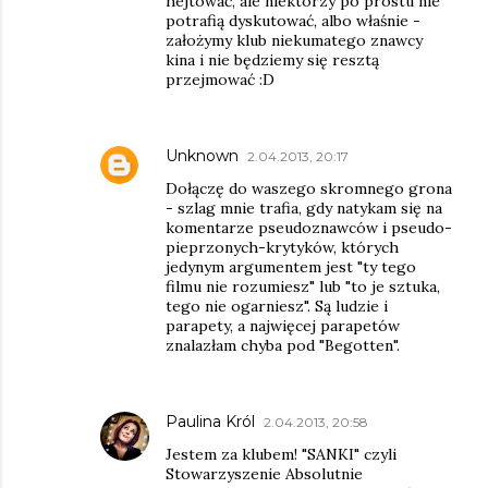
hejtować, ale niektórzy po prostu nie
potrafią dyskutować, albo właśnie -
założymy klub niekumatego znawcy
kina i nie będziemy się resztą
przejmować :D
Unknown
2.04.2013, 20:17
Dołączę do waszego skromnego grona
- szlag mnie trafia, gdy natykam się na
komentarze pseudoznawców i pseudo-
pieprzonych-krytyków, których
jedynym argumentem jest "ty tego
filmu nie rozumiesz" lub "to je sztuka,
tego nie ogarniesz". Są ludzie i
parapety, a najwięcej parapetów
znalazłam chyba pod "Begotten".
Paulina Król
2.04.2013, 20:58
Jestem za klubem! "SANKI" czyli
Stowarzyszenie Absolutnie