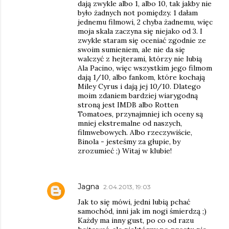
dają zwykle albo 1, albo 10, tak jakby nie
było żadnych not pomiędzy. 1 dałam
jednemu filmowi, 2 chyba żadnemu, więc
moja skala zaczyna się niejako od 3. I
zwykle staram się oceniać zgodnie ze
swoim sumieniem, ale nie da się
walczyć z hejterami, którzy nie lubią
Ala Pacino, więc wszystkim jego filmom
dają 1/10, albo fankom, które kochają
Miley Cyrus i dają jej 10/10. Dlatego
moim zdaniem bardziej wiarygodną
stroną jest IMDB albo Rotten
Tomatoes, przynajmniej ich oceny są
mniej ekstremalne od naszych,
filmwebowych. Albo rzeczywiście,
Binola - jesteśmy za głupie, by
zrozumieć ;) Witaj w klubie!
Jagna
2.04.2013, 19:03
Jak to się mówi, jedni lubią pchać
samochód, inni jak im nogi śmierdzą ;)
Każdy ma inny gust, po co od razu