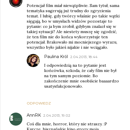
Potencjał film miał niewątpliwie. Sam tytuł, sama
tematyka sugerują już trudny do zgryzienia
temat. I lubię, gdy twórcy właśnie po takie wątki
sięgają, bo w umysłach widzów pozostaje to
pytanie: co ja bym zrobił, gdybym znalazł się w
takiej sytuacji? Ale niestety muszę się zgodzić,
że ten film nie do końca wykorzystuje ten
potencjał. Brakowało mi mocniejszego wyrazu,
wszystko było jakieś nijakie i nie wciągało.
Paulina Król
2.04.2013, 18:44
I odpowiedzią na to pytanie jest
końcówka, szkoda, że cały film nie był
na tym samym poziomie. Bo
zakończenie mnie osobiście baaaardzo
usatysfakcjonowało.
ODPOWIEDZ
AnnRK
2.04.2013, 19:02
Coś dla mnie, horror, który nie straszy. :P
Kurcze, hiszpańskie kino grozy moja