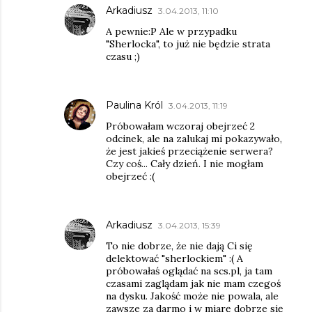
Arkadiusz
3.04.2013, 11:10
A pewnie:P Ale w przypadku
"Sherlocka", to już nie będzie strata
czasu ;)
Paulina Król
3.04.2013, 11:19
Próbowałam wczoraj obejrzeć 2
odcinek, ale na zalukaj mi pokazywało,
że jest jakieś przeciążenie serwera?
Czy coś... Cały dzień. I nie mogłam
obejrzeć :(
Arkadiusz
3.04.2013, 15:39
To nie dobrze, że nie dają Ci się
delektować "sherlockiem" :( A
próbowałaś oglądać na scs.pl, ja tam
czasami zaglądam jak nie mam czegoś
na dysku. Jakość może nie powala, ale
zawsze za darmo i w miarę dobrze się