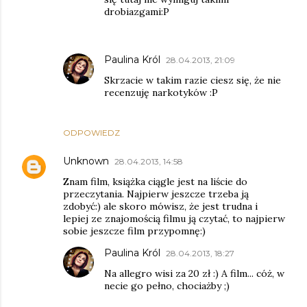
drobiazgami:P
Paulina Król
28.04.2013, 21:09
Skrzacie w takim razie ciesz się, że nie
recenzuję narkotyków :P
ODPOWIEDZ
Unknown
28.04.2013, 14:58
Znam film, książka ciągle jest na liście do
przeczytania. Najpierw jeszcze trzeba ją
zdobyć:) ale skoro mówisz, że jest trudna i
lepiej ze znajomością filmu ją czytać, to najpierw
sobie jeszcze film przypomnę:)
Paulina Król
28.04.2013, 18:27
Na allegro wisi za 20 zł :) A film... cóż, w
necie go pełno, chociażby ;)