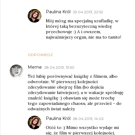
Paulina Król
29.04.2013, 22:52
Mój mózg ma specjalną szufladkę, w
której taką bezuzyteczną wiedzę
przechowuje :) A i owszem,
najważniejszy organ, nie ma to tamto!
ODPOWIEDZ
Meme
28.04.2013, 13:50
Też lubię porównywać książkę z filmem, albo
odwrotnie. W pierwszej kolejności
zdecydowanie obejrzę film (bo dojścia
zdecydowanie łatwiejsze), a w wakacje spróbuję
znaleźć książkę :) obawiam się może trochę
tego zapowiadanego chaosu, ale przecież - do
odważnych świat należy.
Paulina Król
28.04.2013, 14:02
Otóż to :) Mimo wszystko wydaje mi
się, że film w pierwszej kolejności,