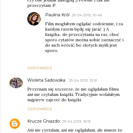
czy one jednak nastąpią ;) Pewnie i tak nie
przeczytam :P
Paulina Król
29.04.2013, 10:46
Film mogłabym oglądać codziennie, i za
każdym razem będę się jarać :) A
książka.. do przeczytania na raz, choć
sporo cytatów można sobie zaznaczyć i
do nich wrócić, bo złotych myśli jest
sporo.
ODPOWIEDZ
Wioleta Sadowska
29.04.2013, 13:51
Przyznam się szczerze, że nie oglądałam filmu
ani nie czytałam książki. Tradycyjnie wolałabym
najpierw zajrzeć do książki.
ODPOWIEDZ
Krucze Gniazdo
29.04.2013, 16:13
Ani nie cyztalam, ani nie oglądałam, ale musze to