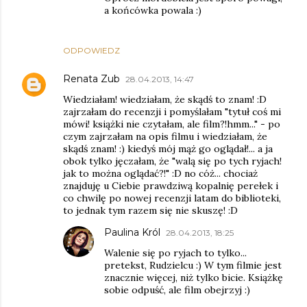
a końcówka powala :)
ODPOWIEDZ
Renata Zub
28.04.2013, 14:47
Wiedziałam! wiedziałam, że skądś to znam! :D
zajrzałam do recenzji i pomyślałam "tytuł coś mi
mówi! książki nie czytałam, ale film?!hmm..." - po
czym zajrzałam na opis filmu i wiedziałam, że
skądś znam! :) kiedyś mój mąż go oglądał!... a ja
obok tylko jęczałam, że "walą się po tych ryjach!
jak to można oglądać?!" :D no cóż... chociaż
znajduję u Ciebie prawdziwą kopalnię perełek i
co chwilę po nowej recenzji latam do biblioteki,
to jednak tym razem się nie skuszę! :D
Paulina Król
28.04.2013, 18:25
Walenie się po ryjach to tylko...
pretekst, Rudzielcu :) W tym filmie jest
znacznie więcej, niż tylko bicie. Książkę
sobie odpuść, ale film obejrzyj :)