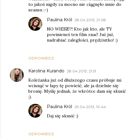
to jakoś nigdy za mocno nie ciągnęło mnie do
seansu ;-)
Paulina Król
28.04.2013, 21:08
NO WIESZ!?! Kto jak kto, ale TY
powinieneś ten film znać! Już już,
nadrabiać zaległości, prędziutko! :)
ODPOWIEDZ
Karolina Kurando
28.04.2013, 21:51
Koleżanka już od dłuższego czasu próbuje mi
wcisnąć w łapy tę powieść, ale ja dzielnie się
bronię. Myślę jednak, że wkrótce dam się skusić
;).
Paulina Król
29.04.2013, 10:44
Daj się skusić :)
ODPOWIEDZ