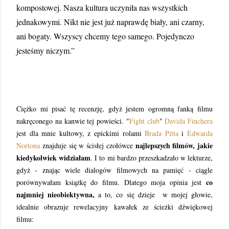
kompostowej. Nasza kultura uczyniła nas wszystkich
jednakowymi. Nikt nie jest już naprawdę biały, ani czarny,
ani bogaty. Wszyscy chcemy tego samego. Pojedynczo
jesteśmy niczym.”
Ciężko mi pisać tę recenzję, gdyż jestem ogromną fanką filmu
nakręconego na kanwie tej powieści. "
Fight club
"
Davida Finchera
jest dla mnie kultowy, z epickimi rolami
Brada Pitta
i
Edwarda
najlepszych filmów, jakie
Nortona
znajduje się w ścisłej czołówce
kiedykolwiek widziałam
. I to mi bardzo przeszkadzało w lekturze,
gdyż - znając wiele dialogów filmowych na pamięć - ciągle
co
porównywałam książkę do filmu. Dlatego moja opinia jest
najmniej nieobiektywna,
a to, co się dzieje w mojej głowie,
idealnie obrazuje rewelacyjny kawałek ze ścieżki dźwiękowej
filmu: