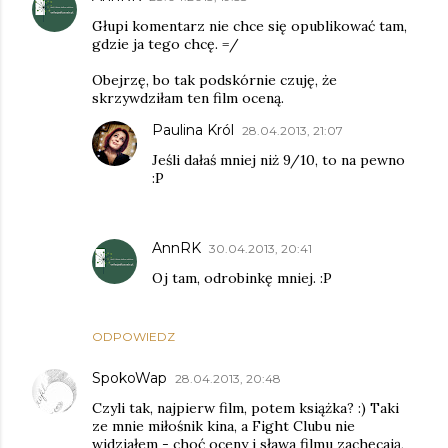
Głupi komentarz nie chce się opublikować tam,
gdzie ja tego chcę. =/
Obejrzę, bo tak podskórnie czuję, że
skrzywdziłam ten film oceną.
Paulina Król
28.04.2013, 21:07
Jeśli dałaś mniej niż 9/10, to na pewno
:P
AnnRK
30.04.2013, 20:41
Oj tam, odrobinkę mniej. :P
ODPOWIEDZ
SpokoWap
28.04.2013, 20:48
Czyli tak, najpierw film, potem książka? :) Taki
ze mnie miłośnik kina, a Fight Clubu nie
widziałem - choć oceny i sława filmu zachęcają,