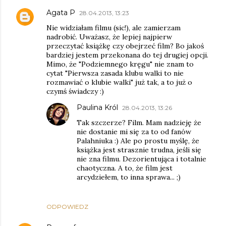
Agata P
28.04.2013, 13:23
Nie widziałam filmu (sic!), ale zamierzam
nadrobić. Uważasz, że lepiej najpierw
przeczytać książkę czy obejrzeć film? Bo jakoś
bardziej jestem przekonana do tej drugiej opcji.
Mimo, że "Podziemnego kręgu" nie znam to
cytat "Pierwsza zasada klubu walki to nie
rozmawiać o klubie walki" już tak, a to już o
czymś świadczy :)
Paulina Król
28.04.2013, 13:26
Tak szczerze? Film. Mam nadzieję że
nie dostanie mi się za to od fanów
Palahniuka :) Ale po prostu myślę, że
książka jest strasznie trudna, jeśli się
nie zna filmu. Dezorientująca i totalnie
chaotyczna. A to, że film jest
arcydziełem, to inna sprawa... ;)
ODPOWIEDZ