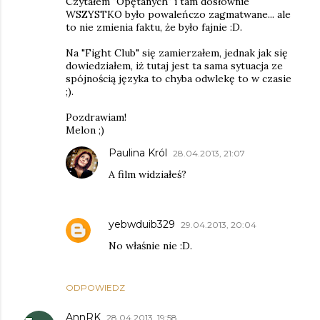
Czytałem "Opętanych" i tam dosłownie
WSZYSTKO było powaleńczo zagmatwane... ale
to nie zmienia faktu, że było fajnie :D.
Na "Fight Club" się zamierzałem, jednak jak się
dowiedziałem, iż tutaj jest ta sama sytuacja ze
spójnością języka to chyba odwlekę to w czasie
;).
Pozdrawiam!
Melon ;)
Paulina Król
28.04.2013, 21:07
A film widziałeś?
yebwduib329
29.04.2013, 20:04
No właśnie nie :D.
ODPOWIEDZ
AnnRK
28.04.2013, 19:58