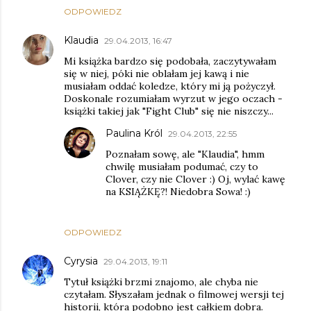
ODPOWIEDZ
Klaudia
29.04.2013, 16:47
Mi książka bardzo się podobała, zaczytywałam
się w niej, póki nie oblałam jej kawą i nie
musiałam oddać koledze, który mi ją pożyczył.
Doskonale rozumiałam wyrzut w jego oczach -
książki takiej jak "Fight Club" się nie niszczy...
Paulina Król
29.04.2013, 22:55
Poznałam sowę, ale "Klaudia", hmm
chwilę musiałam podumać, czy to
Clover, czy nie Clover :) Oj, wylać kawę
na KSIĄŻKĘ?! Niedobra Sowa! :)
ODPOWIEDZ
Cyrysia
29.04.2013, 19:11
Tytuł książki brzmi znajomo, ale chyba nie
czytałam. Słyszałam jednak o filmowej wersji tej
historii, która podobno jest całkiem dobra.