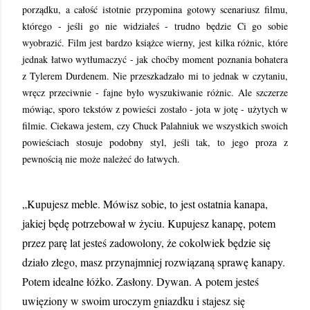
porządku, a całość istotnie przypomina gotowy scenariusz filmu,
którego - jeśli go nie widziałeś - trudno będzie Ci go sobie
wyobrazić. Film jest bardzo książce wierny, jest kilka różnic, które
jednak łatwo wytłumaczyć - jak choćby moment poznania bohatera
z Tylerem Durdenem. Nie przeszkadzało mi to jednak w czytaniu,
wręcz przeciwnie - fajne było wyszukiwanie różnic. Ale szczerze
mówiąc, sporo tekstów z powieści zostało - jota w jotę - użytych w
filmie. Ciekawa jestem, czy Chuck Palahniuk we wszystkich swoich
powieściach stosuje podobny styl, jeśli tak, to jego proza z
pewnością nie może należeć do łatwych.
„Kupujesz meble. Mówisz sobie, to jest ostatnia kanapa,
jakiej będę potrzebował w życiu. Kupujesz kanapę, potem
przez parę lat jesteś zadowolony, że cokolwiek będzie się
działo złego, masz przynajmniej rozwiązaną sprawę kanapy.
Potem idealne łóżko. Zasłony. Dywan. A potem jesteś
uwięziony w swoim uroczym gniazdku i stajesz się