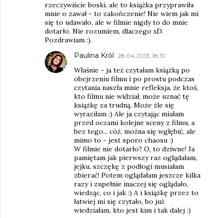
rzeczywiście boski, ale to książka przyprawiła
mnie o zawał - to zakończenie! Nie wiem jak mi
się to udawało, ale w filmie nigdy to do mnie
dotarło. Nie rozumiem, dlaczego xD.
Pozdrawiam :).
Paulina Król
28.04.2013, 18:31
Właśnie - ja też czytałam książką po
obejrzeniu filmu i po prostu podczas
czytania naszła mnie refleksja, że ktoś,
kto filmu nie widział, może uznać tę
książkę za trudną. Może źle się
wyraziłam :) Ale ja czytając miałam
przed oczami kolejne sceny z filmu, a
bez tego... cóż, można się wgłębić, ale
mimo to - jest sporo chaosu :)
W filmie nie dotarło? O, to dziwne! Ja
pamiętam jak pierwszy raz oglądałam,
jejku, szczękę z podłogi musiałam
zbierać! Potem oglądałam jeszcze kilka
razy i zupełnie inaczej się oglądało,
wiedząc, co i jak :) A i książkę przez to
łatwiej mi się czytało, bo już
wiedziałam, kto jest kim i tak dalej :)