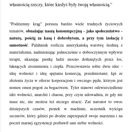
własnością rzeczy, które kiedyś były twoją własnością.”
"Podziemny krąg" porusza bardzo wiele trudnych życiowych
obnażając naszą konsumpcyjną - jako społeczeństwo -
tematów,
naturę, pościg za kasą i dobrobytem, a przy tym izolację i
samotność
. Palahniuk rozlicza amerykańską warstwę średnią z
materializmu, nadmieniając jednocześnie o dobroczynnym wpływie
terapii, ukazując pustkę ludzi mocno dotkniętych przez los,
łaknących zrozumienia i ciepła. Przeciwstawia sobie dwie idee -
ideę wolności i ideę spętania komercją, przedmiotami; kpi ze
złożenia życia w ofierze korporacjom i owczego pędu, którym jest
nomen omen pogoń za bogactwem. Tyler stanowi odzwierciedlenie
idei wolności, anarchii i chaosu, przy czym udowadnia, że gdy nie
masz nic, nie możesz też niczego stracić. Zaś narrator to owoc
dzisiejszych czasów, pionek w machinie, uczestnik wyścigu
szczurów, który gdzieś po drodze zaprzepaścił swoje marzenia i na
poczet marnej egzystencji pozbawił sam siebie wolności.