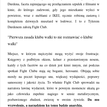
Durdena, faceta zajmującego się przełączaniem szpulek z filmami w
kinie, do którego zadzwoni, gdy jego mieszkanie wyleci w
powietrze, wraz z meblami z IKEI, ręcznie robioną zastawą i
kompletem dziwnych musztard w lodówce. I to z Tylerem
Durdenem założą Fight Club.
"Pierwsza zasada klubu walki to nie rozmawiać o klubie
walki"
Miejsce, w którym mężczyźni mogą wyżyć swoje frustracje.
Księgowy z podbitym okiem, kelner z przestawionym nosem,
każdy z tych facetów na co dzień jest kimś innym, zaś podczas
spotkań Fight Clubu stają się bogami, herosami. Obijają sobie
mordy na poczet lepszego snu, większej wydajności, poprawy
samooceny i jakości życia. To właśnie Fight Club sprowadzi na
narratora lawinę wydarzeń, które w pewnym momencie ukażą go
jako człowieka zupełnie nagiego w sensie metaforycznym,
Da mu
pozbawionego złudzeń, zwierzę w swoim żywiole.
wyzwolenie, a narzędziem ku temu będzie anarchia.