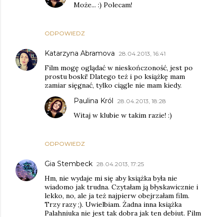
Może... :) Polecam!
ODPOWIEDZ
Katarzyna Abramova
28.04.2013, 16:41
Film mogę oglądać w nieskończoność, jest po
prostu boski! Dlatego też i po książkę mam
zamiar sięgnać, tylko ciągle nie mam kiedy.
Paulina Król
28.04.2013, 18:28
Witaj w klubie w takim razie! :)
ODPOWIEDZ
Gia Stembeck
28.04.2013, 17:25
Hm, nie wydaje mi się aby książka była nie
wiadomo jak trudna. Czytałam ją błyskawicznie i
lekko, no, ale ja też najpierw obejrzałam film.
Trzy razy ;). Uwielbiam. Żadna inna książka
Palahniuka nie jest tak dobra jak ten debiut. Film