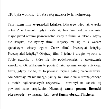
„To była wolność. Utrata całej nadziei była wolnością.”
film wyprzedził książkę
Tym razem
. Dlaczego więc tak wysoka
nota? Z sentymentu, gdyż nieźle się bawiłam podczas czytania,
mając przed oczami poszczególne sceny z filmu. A także - gdyby
nie książka, nie byłoby filmu. Kojarzy mi się to z wężem
zjadającym własny ogon: Znasz film? Przeczytaj książkę.
Przeczytałeś książkę? Obejrzyj film. I jedno i drugie wywoła w
Tobie uczucia, o które się nie podejrzewałeś, a zakończenie
zaszokuje. Określiłabym tę powieść jako spisaną wersję epickiego
filmu, gdyby nie to, że to powieść trzyma palmę pierwszeństwa.
Nie pozostaje mi nic innego, jak tylko ukłonić się w stronę jednego
z moich najkochańszych reżyserów - stworzył na kanwie tej
warto poznać literacki
powieści istne arcydzieło. Niemniej
pierwowzór - zwłaszcza, jeśli jesteś fanem obrazu Finchera.