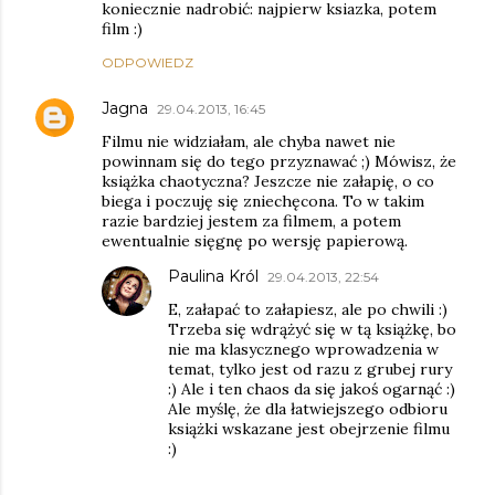
koniecznie nadrobić: najpierw ksiazka, potem
film :)
ODPOWIEDZ
Jagna
29.04.2013, 16:45
Filmu nie widziałam, ale chyba nawet nie
powinnam się do tego przyznawać ;) Mówisz, że
książka chaotyczna? Jeszcze nie załapię, o co
biega i poczuję się zniechęcona. To w takim
razie bardziej jestem za filmem, a potem
ewentualnie sięgnę po wersję papierową.
Paulina Król
29.04.2013, 22:54
E, załapać to załapiesz, ale po chwili :)
Trzeba się wdrążyć się w tą książkę, bo
nie ma klasycznego wprowadzenia w
temat, tylko jest od razu z grubej rury
:) Ale i ten chaos da się jakoś ogarnąć :)
Ale myślę, że dla łatwiejszego odbioru
książki wskazane jest obejrzenie filmu
:)