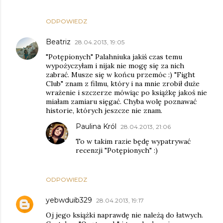
ODPOWIEDZ
Beatriz
28.04.2013, 19:05
"Potępionych" Palahniuka jakiś czas temu
wypożyczyłam i nijak nie mogę się za nich
zabrać. Musze się w końcu przemóc :) "Fight
Club" znam z filmu, który i na mnie zrobił duże
wrażenie i szczerze mówiąc po książkę jakoś nie
miałam zamiaru sięgać. Chyba wolę poznawać
historie, których jeszcze nie znam.
Paulina Król
28.04.2013, 21:06
To w takim razie będę wypatrywać
recenzji "Potępionych" :)
ODPOWIEDZ
yebwduib329
28.04.2013, 19:17
Oj jego książki naprawdę nie należą do łatwych.