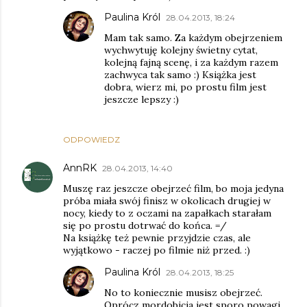
Paulina Król
28.04.2013, 18:24
Mam tak samo. Za każdym obejrzeniem
wychwytuję kolejny świetny cytat,
kolejną fajną scenę, i za każdym razem
zachwyca tak samo :) Książka jest
dobra, wierz mi, po prostu film jest
jeszcze lepszy :)
ODPOWIEDZ
AnnRK
28.04.2013, 14:40
Muszę raz jeszcze obejrzeć film, bo moja jedyna
próba miała swój finisz w okolicach drugiej w
nocy, kiedy to z oczami na zapałkach starałam
się po prostu dotrwać do końca. =/
Na książkę też pewnie przyjdzie czas, ale
wyjątkowo - raczej po filmie niż przed. :)
Paulina Król
28.04.2013, 18:25
No to koniecznie musisz obejrzeć.
Oprócz mordobicia jest sporo powagi,