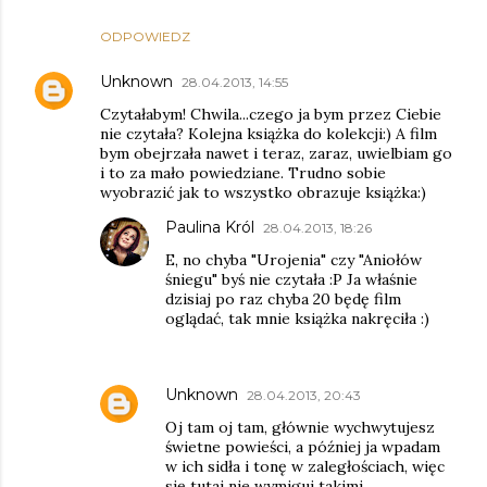
ODPOWIEDZ
Unknown
28.04.2013, 14:55
Czytałabym! Chwila...czego ja bym przez Ciebie
nie czytała? Kolejna książka do kolekcji:) A film
bym obejrzała nawet i teraz, zaraz, uwielbiam go
i to za mało powiedziane. Trudno sobie
wyobrazić jak to wszystko obrazuje książka:)
Paulina Król
28.04.2013, 18:26
E, no chyba "Urojenia" czy "Aniołów
śniegu" byś nie czytała :P Ja właśnie
dzisiaj po raz chyba 20 będę film
oglądać, tak mnie książka nakręciła :)
Unknown
28.04.2013, 20:43
Oj tam oj tam, głównie wychwytujesz
świetne powieści, a później ja wpadam
w ich sidła i tonę w zaległościach, więc
się tutaj nie wymiguj takimi