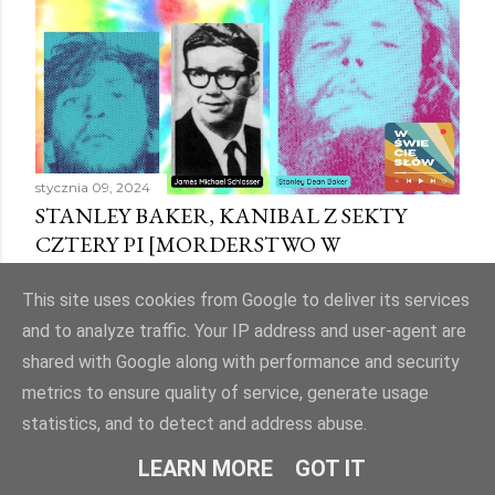
e
ś
l
i
j
k
o
stycznia 09, 2024
m
STANLEY BAKER, KANIBAL Z SEKTY
e
CZTERY PI [MORDERSTWO W
n
YELLOWSTONE]
t
This site uses cookies from Google to deliver its services
a
Udostępnij
3 komentarze
and to analyze traffic. Your IP address and user-agent are
r
shared with Google along with performance and security
z
metrics to ensure quality of service, generate usage
statistics, and to detect and address abuse.
LEARN MORE
GOT IT