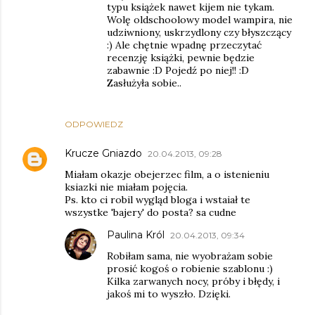
typu książek nawet kijem nie tykam.
Wolę oldschoolowy model wampira, nie
udziwniony, uskrzydlony czy błyszczący
:) Ale chętnie wpadnę przeczytać
recenzję książki, pewnie będzie
zabawnie :D Pojedź po niej!! :D
Zasłużyła sobie..
ODPOWIEDZ
Krucze Gniazdo
20.04.2013, 09:28
Miałam okazje obejerzec film, a o istenieniu
ksiazki nie miałam pojęcia.
Ps. kto ci robil wygląd bloga i wstaiał te
wszystke 'bajery' do posta? sa cudne
Paulina Król
20.04.2013, 09:34
Robiłam sama, nie wyobrażam sobie
prosić kogoś o robienie szablonu :)
Kilka zarwanych nocy, próby i błędy, i
jakoś mi to wyszło. Dzięki.