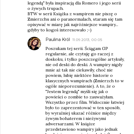
legendą" była inspiracją dla Romero i jego serii
o żywych trupach.
BTW w serii Książka z wampirem nie piszę o
Zmierzchu ani o paranormalach, staram się tam
opisywać w miarę jak najróżniejsze wampiry...
gdyby to kogoś interesowało ;-)
Paulina Król
11.09.2013, 00:05
Poszukam tej serii. Ściągam GP
regularnie, ale czytuję go raczej z
doskoku, i tylko poszczególne artykuły,
nie od deski do deski. A wampiry nigdy
mnie aż tak nie ciekawiły, choć nie
powiem, lubię niektóre historie o
klasycznych wampirach (Zmierzch to w
ogóle nieporozumienie). A to, że o
"Jestem legendą" myśli się jak o
powieści o zombie to zauważyłam.
Wszystko przez film. Widocznie łatwiej
było to zaprezentować w ten sposób,
by wyraźniej ukazać różnice między
żywym bohaterem i nieżywymi
adwersarzami. W książce
przedstawiono wampiry jako jednak