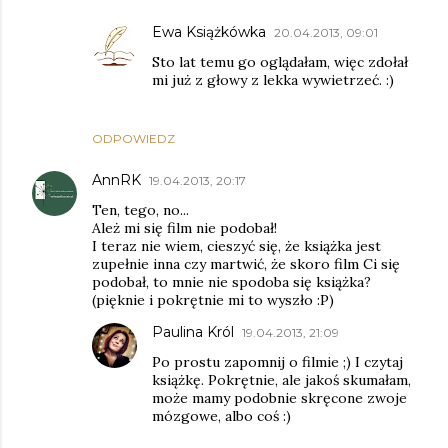
Ewa Książkówka
20.04.2013, 09:01
Sto lat temu go oglądałam, więc zdołał
mi już z głowy z lekka wywietrzeć. :)
ODPOWIEDZ
AnnRK
19.04.2013, 20:17
Ten, tego, no...
Ależ mi się film nie podobał!
I teraz nie wiem, cieszyć się, że książka jest
zupełnie inna czy martwić, że skoro film Ci się
podobał, to mnie nie spodoba się książka?
(pięknie i pokrętnie mi to wyszło :P)
Paulina Król
19.04.2013, 21:09
Po prostu zapomnij o filmie ;) I czytaj
książkę. Pokrętnie, ale jakoś skumałam,
może mamy podobnie skręcone zwoje
mózgowe, albo coś :)