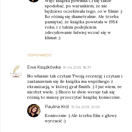
Więc książka powinna Ci się także
spodobać, po warunkiem, że nie
będziesz oczekiwała tego, co w filmie ;)
Bo różnią się diametralnie. Ale trzeba
pamiętać, że książka powstała w 1954
roku, i z takim podejściem
zdecydowanie łatwiej wczuć się w
klimat ;)
ODPOWIEDZ
Ewa Książkówka
19.04.2013, 18:37
No własnie tak czytam Twoją recenzję i czytam i
zastanawiam się ile książka ma wspólnego z
ekranizacją, w której grał Smith. :) I już wiem, że
niezbyt wiele. :) Skoro te dwie wersje tak się
różnią to muszę przeczytać książkę koniecznie.
Paulina Król
19.04.2013, 21:09
Koniecznie :) Ale trzeba film z głowy
wyrzucić :)