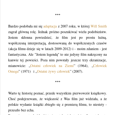
***
Bardzo podobała mi się
adaptacja
z 2007 roku, w której
Will Smith
zagrał główną rolę. Jednak próżno poszukiwać wielu podobieństw.
Jestem skłonna powiedzieć, że film jest po prostu luźną,
współczesną interpretacją, dostosowaną do współczesnych czasów
(akcja filmu dzieje się w latach 2009-2012) i - moim zdaniem - jest
fantastyczna. Ale
"Jestem legendą" to nie jedyny film nakręcony na
kanwie tej powieści. Poza nim powstały jeszcze trzy ekranizacje,
mianowicie: „
Ostatni człowiek na Ziemi
” (1964), „
Człowiek
Omega
” (1971) i „
Ostatni żywy człowiek
” (2007).
***
Warto tę historię poznać, przede wszystkim pierwowzór książkowy.
Choć podejrzewam, że większość z Was film już widziała, a że
polskie wydanie książki zbiegło się z premierą filmu, to niestety -
przeszło bez echa.