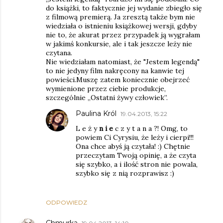
do książki, to faktycznie jej wydanie zbiegło się
z filmową premierą. Ja zresztą także bym nie
wiedziała o istnieniu książkowej wersji, gdyby
nie to, że akurat przez przypadek ją wygrałam
w jakimś konkursie, ale i tak jeszcze leży nie
czytana.
Nie wiedziałam natomiast, że "Jestem legendą"
to nie jedyny film nakręcony na kanwie tej
powieści.Muszę zatem koniecznie obejrzeć
wymienione przez ciebie produkcje,
szczególnie „Ostatni żywy człowiek”.
Paulina Król
19.04.2013, 15:22
L e ż y
n i e
c z y t a n a ?! Omg, to
powiem Ci Cyrysiu, że leży i cierpi!!!
Ona chce abyś ją czytała! :) Chętnie
przeczytam Twoją opinię, a że czyta
się szybko, a i ilość stron nie powala,
szybko się z nią rozprawisz :)
ODPOWIEDZ