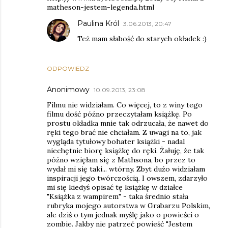
matheson-jestem-legenda.html
Paulina Król
3.06.2013, 20:47
Też mam słabość do starych okładek :)
ODPOWIEDZ
Anonimowy
10.09.2013, 23:08
Filmu nie widziałam. Co więcej, to z winy tego
filmu dość późno przeczytałam książkę. Po
prostu okładka mnie tak odrzucała, że nawet do
ręki tego brać nie chciałam. Z uwagi na to, jak
wygląda tytułowy bohater książki - nadal
niechętnie biorę książkę do ręki. Żałuję, że tak
późno wzięłam się z Mathsona, bo przez to
wydał mi się taki... wtórny. Zbyt dużo widziałam
inspiracji jego twórczością. I owszem, zdarzyło
mi się kiedyś opisać tę książkę w działce
"Książka z wampirem" - taka średnio stała
rubryka mojego autorstwa w Grabarzu Polskim,
ale dziś o tym jednak myślę jako o powieści o
zombie. Jakby nie patrzeć powieść "Jestem