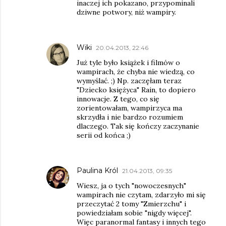
inaczej ich pokazano, przypominali
dziwne potwory, niż wampiry.
Wiki
20.04.2013, 22:46
Już tyle było książek i filmów o
wampirach, że chyba nie wiedzą, co
wymyślać. ;) Np. zaczęłam teraz
"Dziecko księżyca" Rain, to dopiero
innowacje. Z tego, co się
zorientowałam, wampirzyca ma
skrzydła i nie bardzo rozumiem
dlaczego. Tak się kończy zaczynanie
serii od końca ;)
Paulina Król
21.04.2013, 09:35
Wiesz, ja o tych "nowoczesnych"
wampirach nie czytam, zdarzyło mi się
przeczytać 2 tomy "Zmierzchu" i
powiedziałam sobie "nigdy więcej".
Więc paranormal fantasy i innych tego