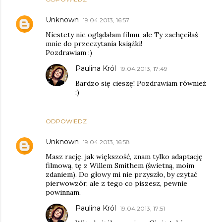
Unknown
19.04.2013, 16:57
Niestety nie oglądałam filmu, ale Ty zachęciłaś
mnie do przeczytania książki!
Pozdrawiam :)
Paulina Król
19.04.2013, 17:49
Bardzo się cieszę! Pozdrawiam również
:)
ODPOWIEDZ
Unknown
19.04.2013, 16:58
Masz rację, jak większość, znam tylko adaptację
filmową, tę z Willem Smithem (świetną, moim
zdaniem). Do głowy mi nie przyszło, by czytać
pierwowzór, ale z tego co piszesz, pewnie
powinnam.
Paulina Król
19.04.2013, 17:51