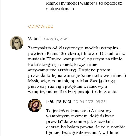
klasyczny model wampira to będziesz
zadowolona ;)
ODPOWIEDZ
Wiki
19.04.2013, 21:49
Zaczynałam od klasycznego modelu wampira -
powieści Brama Stockera, filmów o Draculi oraz
musicalu "Taniec wampirów", opartym na filmie
Polańskiego (czosnek, krzyż i inne
antywampirze atrybuty). Dopiero potem
przyszła kolej na wariacje Zmierzchowe i inne. ;)
Myślę więc, że mi się spodoba. Swoją drogą,
pierwszy raz się spotykam z masowym
wampiryzmem. Bardziej pasuje to do zombie.
Paulina Król
20.04.2013, 09:26
To jesteś w temacie :) A masowy
wampiryzm owszem, dość dziwne
prawda? Ja w sumie jak zaczęłam
czytać, bo byłam pewna, że to o zombie
będzie, też się zdziwiłam. A w filmie