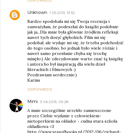
ODPOWIEDZ
Unknown
1.05.2013, 13:52
Bardzo spodobała mi się Twoja recenzja i
zauważyłam, że podeszłaś do książki podobnie
jak ja...Dla mnie była głównie źródłem refleksji
nawet tych dosyć głębokich. Film mi się
podobał, ale wydaje mi się, że trzeba podchodzić
do tego osobno, bo jednak było wiele różnic i
nawet samo przesłanie chyba się trochę
minęło:) Ale zdecydowanie warto znać tą książkę
i autora bo był inspiracją dla wielu dzieł
literackich i filmowych :)
Pozdrawiam serdecznie:)
Karins
ODPOWIEDZ
Mimi
3.06.2013, 09:28
A mnie szczególnie urzekło zamieszczone
przez Ciebie wydanie z człowiekiem-
nietoperkiem na okładce - cudna stara szkoła
okładkowa <3
http://www.xrayofbooks.pl/2012/06/richard-