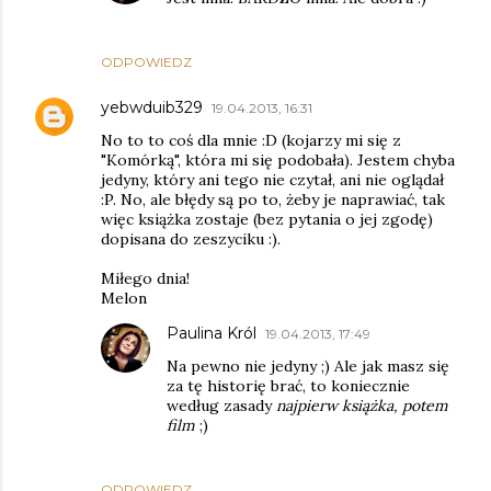
ODPOWIEDZ
yebwduib329
19.04.2013, 16:31
No to to coś dla mnie :D (kojarzy mi się z
"Komórką", która mi się podobała). Jestem chyba
jedyny, który ani tego nie czytał, ani nie oglądał
:P. No, ale błędy są po to, żeby je naprawiać, tak
więc książka zostaje (bez pytania o jej zgodę)
dopisana do zeszyciku :).
Miłego dnia!
Melon
Paulina Król
19.04.2013, 17:49
Na pewno nie jedyny ;) Ale jak masz się
za tę historię brać, to koniecznie
według zasady
najpierw książka, potem
film
;)
ODPOWIEDZ