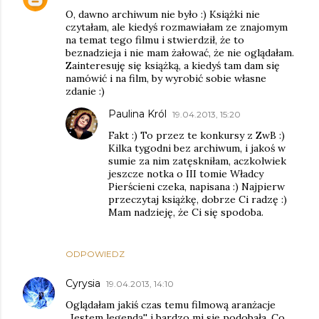
O, dawno archiwum nie było :) Książki nie
czytałam, ale kiedyś rozmawiałam ze znajomym
na temat tego filmu i stwierdził, że to
beznadzieja i nie mam żałować, że nie oglądałam.
Zainteresuję się książką, a kiedyś tam dam się
namówić i na film, by wyrobić sobie własne
zdanie :)
Paulina Król
19.04.2013, 15:20
Fakt :) To przez te konkursy z ZwB :)
Kilka tygodni bez archiwum, i jakoś w
sumie za nim zatęskniłam, aczkolwiek
jeszcze notka o III tomie Władcy
Pierścieni czeka, napisana :) Najpierw
przeczytaj książkę, dobrze Ci radzę :)
Mam nadzieję, że Ci się spodoba.
ODPOWIEDZ
Cyrysia
19.04.2013, 14:10
Oglądałam jakiś czas temu filmową aranżacje
,,Jestem legendą'' i bardzo mi się podobała. Co