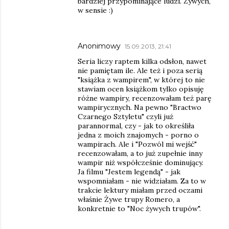
bardziej przypominające ludzi. Żywych,
w sensie :)
Anonimowy
15.09.2013, 21:41
Seria liczy raptem kilka odsłon, nawet
nie pamiętam ile. Ale też i poza serią
"książka z wampirem", w której to nie
stawiam ocen książkom tylko opisuję
różne wampiry, recenzowałam też parę
wampirycznych. Na pewno "Bractwo
Czarnego Sztyletu" czyli już
parannormal, czy - jak to określiła
jedna z moich znajomych - porno o
wampirach. Ale i "Pozwól mi wejść"
recenzowałam, a to już zupełnie inny
wampir niż współcześnie dominujący.
Ja filmu "Jestem legendą" - jak
wspomniałam - nie widziałam. Za to w
trakcie lektury miałam przed oczami
właśnie Żywe trupy Romero, a
konkretnie to "Noc żywych trupów".