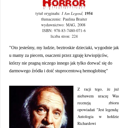
1954
tytuł oryginału:
I Am Legend,
tłumaczenie: Paulina Braiter
wydawnictwo:
MAG,
2008
ISBN:
978-83-7480-071-6
liczba stron:
224
"Oto jesteśmy, my ludzie, beztroskie dzieciaki, wygodnie jak
u mamy za piecem, osaczeni przez zgraję krwiopijców,
którzy nie pragną niczego innego jak tylko dorwać się do
darmowego źródła i doić stuprocentową hemoglobinę"
Z racji tego, że już
niebawem uraczę Was
recenzją zbioru
opowiadań "Jest legendą:
Antologia w hołdzie
Richardowi