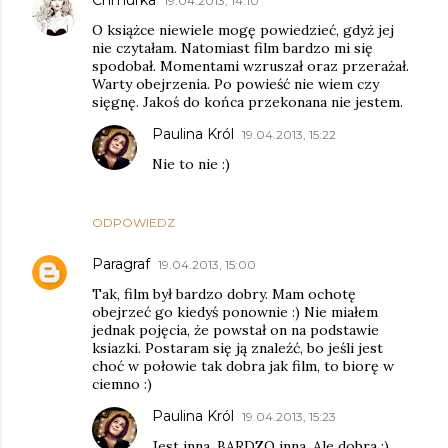
Chmurka
19.04.2013, 14:10
O książce niewiele mogę powiedzieć, gdyż jej
nie czytałam. Natomiast film bardzo mi się
spodobał. Momentami wzruszał oraz przerażał.
Warty obejrzenia. Po powieść nie wiem czy
sięgnę. Jakoś do końca przekonana nie jestem.
Paulina Król
19.04.2013, 15:22
Nie to nie :)
ODPOWIEDZ
Paragraf
19.04.2013, 15:00
Tak, film był bardzo dobry. Mam ochotę
obejrzeć go kiedyś ponownie :) Nie miałem
jednak pojęcia, że powstał on na podstawie
ksiazki. Postaram się ją znaleźć, bo jeśli jest
choć w połowie tak dobra jak film, to biorę w
ciemno :)
Paulina Król
19.04.2013, 15:23
Jest inna. BARDZO inna. Ale dobra :)