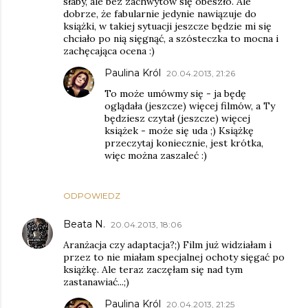
słaby, ale bez zachwytów się obeszło. Ale
dobrze, że fabularnie jedynie nawiązuje do
książki, w takiej sytuacji jeszcze będzie mi się
chciało po nią sięgnąć, a szósteczka to mocna i
zachęcająca ocena :)
Paulina Król
20.04.2013, 21:26
To może umówmy się - ja będę
oglądała (jeszcze) więcej filmów, a Ty
będziesz czytał (jeszcze) więcej
książek - może się uda ;) Książkę
przeczytaj koniecznie, jest krótka,
więc można zaszaleć :)
ODPOWIEDZ
Beata N.
20.04.2013, 18:06
Aranżacja czy adaptacja?;) Film już widziałam i
przez to nie miałam specjalnej ochoty sięgać po
książkę. Ale teraz zaczęłam się nad tym
zastanawiać...;)
Paulina Król
20.04.2013, 21:25