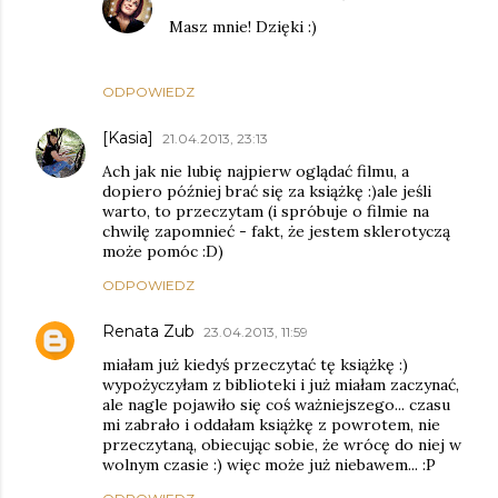
Masz mnie! Dzięki :)
ODPOWIEDZ
[Kasia]
21.04.2013, 23:13
Ach jak nie lubię najpierw oglądać filmu, a
dopiero później brać się za książkę :)ale jeśli
warto, to przeczytam (i spróbuje o filmie na
chwilę zapomnieć - fakt, że jestem sklerotyczą
może pomóc :D)
ODPOWIEDZ
Renata Zub
23.04.2013, 11:59
miałam już kiedyś przeczytać tę książkę :)
wypożyczyłam z biblioteki i już miałam zaczynać,
ale nagle pojawiło się coś ważniejszego... czasu
mi zabrało i oddałam książkę z powrotem, nie
przeczytaną, obiecując sobie, że wrócę do niej w
wolnym czasie :) więc może już niebawem... :P