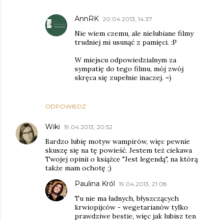
AnnRK
20.04.2013, 14:37
Nie wiem czemu, ale nielubiane filmy
trudniej mi usunąć z pamięci. :P
W miejscu odpowiedzialnym za
sympatię do tego filmu, mój zwój
skręca się zupełnie inaczej. =)
ODPOWIEDZ
Wiki
19.04.2013, 20:52
Bardzo lubię motyw wampirów, więc pewnie
skuszę się na tę powieść. Jestem też ciekawa
Twojej opinii o książce "Jest legendą", na którą
także mam ochotę ;)
Paulina Król
19.04.2013, 21:08
Tu nie ma ładnych, błyszczących
krwiopijców - wegetarianów tylko
prawdziwe bestie, więc jak lubisz ten