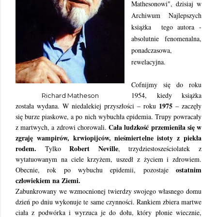
Mathesonowi", dzisiaj w
Archiwum Najlepszych
książka tego autora -
absolutnie fenomenalna,
ponadczasowa,
rewelacyjna.
Cofnijmy się do roku
1954, kiedy książka
Richard Matheson
1975
została wydana. W niedalekiej przyszłości – roku
– zaczęły
się burze piaskowe, a po nich wybuchła epidemia. Trupy powracały
Cała ludzkość przemieniła się w
z martwych, a zdrowi chorowali.
zgraję wampirów, krwiopijców, nieśmiertelne istoty z piekła
rodem.
Robert Neville
Tylko
, trzydziestosześciolatek z
wytatuowanym na ciele krzyżem, uszedł z życiem i zdrowiem.
ostatnim
Obecnie, rok po wybuchu epidemii, pozostaje
człowiekiem na Ziemi.
Zabunkrowany we wzmocnionej twierdzy swojego własnego domu
dzień po dniu wykonuje te same czynności. Rankiem zbiera martwe
ciała z podwórka i wyrzuca je do dołu, który płonie wiecznie,