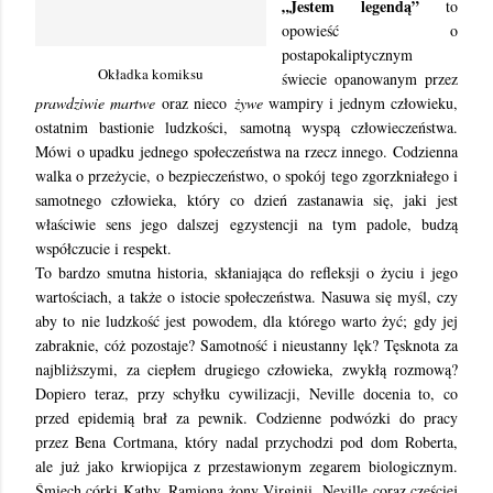
„Jestem legendą”
to
opowieść o
postapokaliptycznym
Okładka komiksu
świecie opanowanym przez
prawdziwie martwe
oraz nieco
żywe
wampiry i jednym człowieku,
ostatnim bastionie ludzkości, samotną wyspą człowieczeństwa.
Mówi o upadku jednego społeczeństwa na rzecz innego. Codzienna
walka o przeżycie, o bezpieczeństwo, o spokój tego zgorzkniałego i
samotnego człowieka, który co dzień zastanawia się, jaki jest
właściwie sens jego dalszej egzystencji na tym padole, budzą
współczucie i respekt.
To bardzo smutna historia, skłaniająca do refleksji o życiu i jego
wartościach, a także o istocie społeczeństwa. Nasuwa się myśl, czy
aby to nie ludzkość jest powodem, dla którego warto żyć; gdy jej
zabraknie, cóż pozostaje? Samotność i nieustanny lęk? Tęsknota za
najbliższymi, za ciepłem drugiego człowieka, zwykłą rozmową?
Dopiero teraz, przy schyłku cywilizacji, Neville docenia to, co
przed epidemią brał za pewnik. Codzienne podwózki do pracy
przez Bena Cortmana, który nadal przychodzi pod dom Roberta,
ale już jako krwiopijca z przestawionym zegarem biologicznym.
Śmiech córki Kathy. Ramiona żony Virginii.
Neville coraz częściej