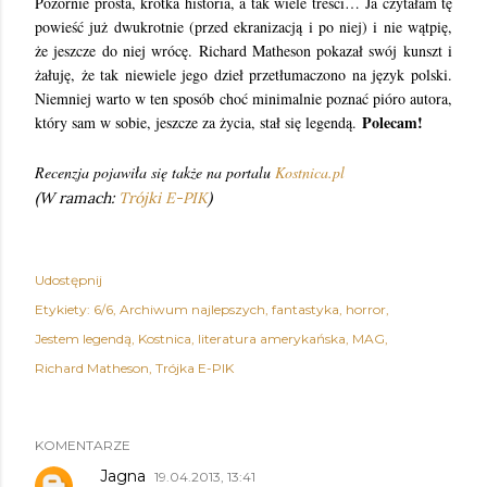
Pozornie prosta, krótka historia, a tak wiele treści…
Ja czytałam tę
powieść już dwukrotnie (przed ekranizacją i po niej) i nie wątpię,
że jeszcze do niej wrócę. Richard Matheson pokazał swój kunszt i
żałuję, że tak niewiele jego dzieł przetłumaczono na język polski.
Niemniej warto w ten sposób choć minimalnie poznać pióro autora,
Polecam!
który sam w sobie, jeszcze za życia, stał się legendą.
Recenzja pojawiła się także na portalu
Kostnica.pl
(W ramach:
Trójki E-PIK
)
Udostępnij
Etykiety:
6/6
Archiwum najlepszych
fantastyka
horror
Jestem legendą
Kostnica
literatura amerykańska
MAG
Richard Matheson
Trójka E-PIK
KOMENTARZE
Jagna
19.04.2013, 13:41