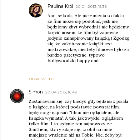
Paulina Król
20.04.2013, 15:36
Ano, szkoda. Ale nie zmienia to faktu,
że film może się podobać, jeśli nie
będziemy zbyt wybredni i nie będziemy
kręcić nosem, że film był zapewne
jedynie zainspirowany książką:) Zgodzę
się, że zakończenie książki jest
mistrzowskie, niestety filmowe było za
bardzo patetyczne, typowo
hollywoodzki happy end.
ODPOWIEDZ
Simon
20.04.2013, 16:49
Zastanawiam się, czy kiedyś, gdy będziesz pisała
o książce, na której podstawie powstał film,
będę mógł napisać: "filmu nie oglądałem, ale
książka wymiata". A tak, jak zwykle, oglądałem
tylko film. I to jedynie ten najnowszy, ze
Smithem, który zdaje się, zrobił na mnie
mniejsze wrażenie niż na Tobie. Nie, żeby był