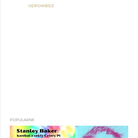
ODPOWIEDZ
P
POPULARNE
r
z