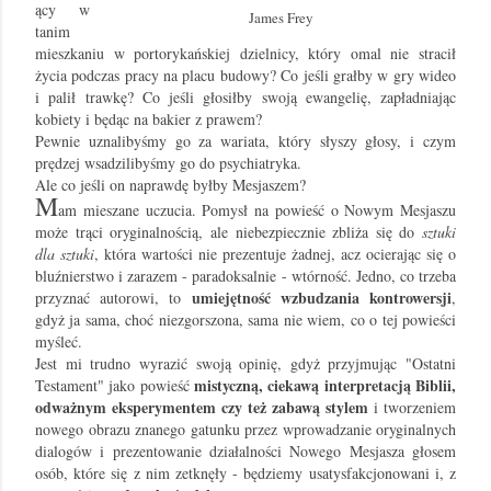
ący w
James Frey
tanim
mieszkaniu w portorykańskiej dzielnicy, który omal nie stracił
życia podczas pracy na placu budowy? Co jeśli grałby w gry wideo
i palił trawkę? Co jeśli głosiłby swoją ewangelię, zapładniając
kobiety i będąc na bakier z prawem?
Pewnie uznalibyśmy go za wariata, który słyszy głosy, i czym
prędzej wsadzilibyśmy go do psychiatryka.
Ale co jeśli on naprawdę byłby Mesjaszem?
M
am mieszane uczucia. Pomysł na powieść o Nowym Mesjaszu
może trąci oryginalnością, ale niebezpiecznie zbliża się do
sztuki
dla sztuki
, która wartości nie prezentuje żadnej, acz ocierając się o
bluźnierstwo i zarazem - paradoksalnie - wtórność. Jedno, co trzeba
umiejętność wzbudzania kontrowersji
przyznać autorowi, to
,
gdyż ja sama, choć niezgorszona, sama nie wiem, co o tej powieści
myśleć.
Jest mi trudno wyrazić swoją opinię, gdyż przyjmując "Ostatni
mistyczną, ciekawą interpretacją Biblii,
Testament" jako powieść
odważnym eksperymentem czy też zabawą stylem
i tworzeniem
nowego obrazu znanego gatunku przez wprowadzanie oryginalnych
dialogów i prezentowanie działalności Nowego Mesjasza głosem
osób, które się z nim zetknęły - będziemy usatysfakcjonowani i, z