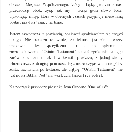
obrazem Mesjasza Współczesnego, który - będąc jednym z nas,
przechodząc obok, żyjąc jak my - wciąż głosi słowo boże,
wykonując misję, która w obecnych czasach przyjmuje nieco inną
postać, niż dwa tysiące lat temu.
Jestem zaskoczona tą powieścią, ponieważ spodziewałam się czegoś
innego. Nie oznacza to wcale, że lektura jest zła - wręcz
specyficzna
przeciwnie. Jest
. Trudna do opisania i
zaszufladkowania. "Ostatni Testament" to coś zgoła odmiennego
zarówno w formie, jak i w kwestii przekazu, z jednej strony
bluźniercza, z drugiej prorocza.
Być może czyjaś wiara mogłaby
zostać zachwiana po lekturze, ale wątpię. "Ostatni Testament" nie
jest nową Biblią. Pod tym względem James Frey poległ.
Na początek przytoczę piosenkę Joan Osborne "One of us":