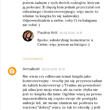
jestem żadnym z tych dwóch rodzajów, którym
ją polecasz. Z chęcią bym jednak przeczytał coś
odważnego i kontrowersyjnego, więc może to
właśnie ta książka by się nadawała:)
Odpowiedziałem u siebie, coby Ci tu bałaganu
nie robić :)
Paulina Król
25.03.2013, 21:31
Spoko, subskrybuję komentarze u
Ciebie, więc jestem na bieżąco :)
ODPOWIEDZ
Armalkolit
25.03.2013, 21:10
Nie wiem czy odbieram temat książki jako
kontrowersyjny - trochę już się przyzwyczaiłam
do takich kontrowersji ;) Trudno mi powiedzieć
jak silna jest moja wiara, ale na razie chyba nie
jest to książka dla mnie. Ogólnie wiarą na pewno
usprawiedliwia się często swoje złe postępki,
ambicje itd., ale moim zdaniem nie podważa to
wartości "dobrej" wiary, że tak to określę ;) jeśli