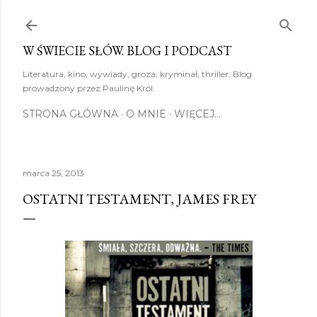
Przejdź do głównej zawartości
W ŚWIECIE SŁÓW. BLOG I PODCAST
Literatura, kino, wywiady, groza, kryminał, thriller. Blog
prowadzony przez Paulinę Król.
STRONA GŁÓWNA
O MNIE
WIĘCEJ…
marca 25, 2013
OSTATNI TESTAMENT, JAMES FREY