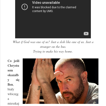
What if God was one of us?
Just a slob like one of us.
Just a
stranger on the bus.
Trying to make his way home.
Co jeśli
Chrystu
sem
okazałb
y się
Ben
,
biały
włóczęg
a
mieszkaj