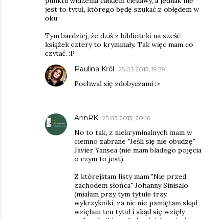
punktu widzenia całkiem ciekawy, a jednak nie
jest to tytuł, którego będę szukać z obłędem w
oku.
Tym bardziej, że dziś z biblioteki na sześć
książek cztery to kryminały. Tak więc mam co
czytać. :P
Paulina Król
25.03.2013, 19:39
Pochwal się zdobyczami :>
AnnRK
25.03.2013, 20:16
No to tak, z niekryminalnych mam w
ciemno zabrane "Jeśli się nie obudzę"
Javier Yansea (nie mam bladego pojęcia
o czym to jest).
Z którejśtam listy mam "Nie przed
zachodem słońca" Johanny Sinisalo
(miałam przy tym tytule trzy
wykrzykniki, za nic nie pamiętam skąd
wzięłam ten tytuł i skąd się wzięły