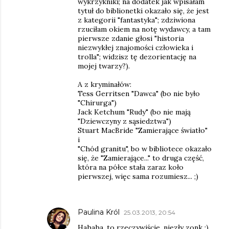
wykrzykniki; na dodatek jak wpisałam
tytuł do biblionetki okazało się, że jest
z kategorii "fantastyka"; zdziwiona
rzuciłam okiem na notę wydawcy, a tam
pierwsze zdanie głosi "historia
niezwykłej znajomości człowieka i
trolla"; widzisz tę dezorientację na
mojej twarzy?).
A z kryminałów:
Tess Gerritsen "Dawca" (bo nie było
"Chirurga")
Jack Ketchum "Rudy" (bo nie mają
"Dziewczyny z sąsiedztwa")
Stuart MacBride "Zamierające światło"
i
"Chód granitu", bo w bibliotece okazało
się, że "Zamierające..." to druga część,
która na półce stała zaraz koło
pierwszej, więc sama rozumiesz... ;)
Paulina Król
25.03.2013, 20:54
Hahaha, to rzeczywiście, niezły zonk ;)