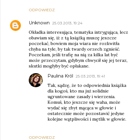
ODPOWIEDZ
Unknown
25.03.2013, 19:24
Okładka interesująca, tematyka intrygująca, lecz
obawiam się, iż z tą książką muszę jeszcze
poczekać, bowiem moja wiara nie rozkwitła
chyba na tyle, by tak twardy orzech zgnieść.
Poczekam, jeśli trafię na nią za kilka lat być
może przeczytam, gdybym chwycił się jej teraz,
skutki mogłyby być opłakane.
Paulina Król
25.03.2013, 19:41
Tak, sądzę, że to odpowiednia książka
dla kogoś, kto ma już solidnie
ugruntowane zasady i wierzenia.
Komuś, kto jeszcze się waha, może
wydać się zbyt mącąca w głowie i
ostatecznie może pozostawić jedyne
kolejne wątpliwości i mętlik w głowie.
ODPOWIEDZ