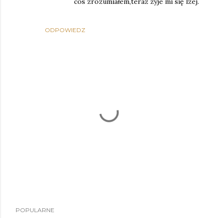
cos zrozumiałem,teraz żyje mi się lzej.
ODPOWIEDZ
P
POPULARNE
r