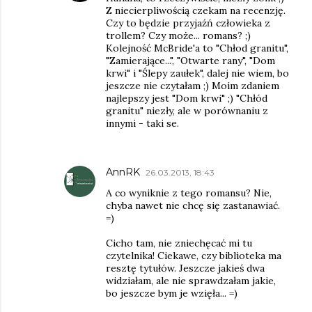
Z niecierpliwością czekam na recenzję.
Czy to będzie przyjaźń człowieka z
trollem? Czy może... romans? ;)
Kolejność McBride'a to "Chłod granitu",
"Zamierające...", "Otwarte rany", "Dom
krwi" i "Ślepy zaułek", dalej nie wiem, bo
jeszcze nie czytałam ;) Moim zdaniem
najlepszy jest "Dom krwi" ;) "Chłód
granitu" niezły, ale w porównaniu z
innymi - taki se.
AnnRK
26.03.2013, 18:43
A co wyniknie z tego romansu? Nie,
chyba nawet nie chcę się zastanawiać.
=)
Cicho tam, nie zniechęcać mi tu
czytelnika! Ciekawe, czy biblioteka ma
resztę tytułów. Jeszcze jakieś dwa
widziałam, ale nie sprawdzałam jakie,
bo jeszcze bym je wzięła... =)