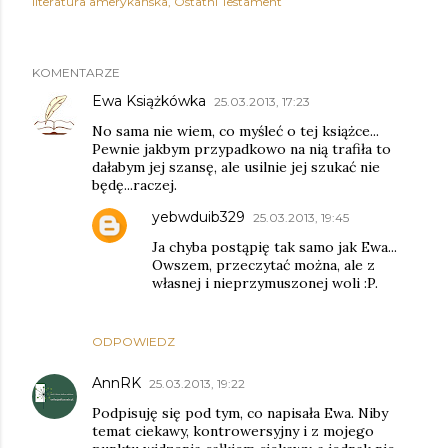
literatura amerykańska
Ostatni Testament
KOMENTARZE
Ewa Książkówka
25.03.2013, 17:23
No sama nie wiem, co myśleć o tej książce...
Pewnie jakbym przypadkowo na nią trafiła to
dałabym jej szansę, ale usilnie jej szukać nie
będę...raczej.
yebwduib329
25.03.2013, 19:45
Ja chyba postąpię tak samo jak Ewa...
Owszem, przeczytać można, ale z
własnej i nieprzymuszonej woli :P.
ODPOWIEDZ
AnnRK
25.03.2013, 19:22
Podpisuję się pod tym, co napisała Ewa. Niby
temat ciekawy, kontrowersyjny i z mojego