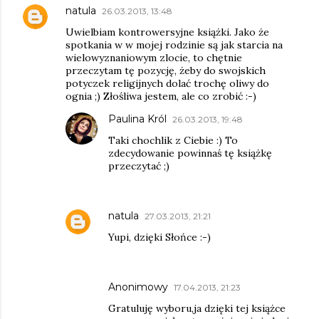
natula
26.03.2013, 13:48
Uwielbiam kontrowersyjne książki. Jako że
spotkania w w mojej rodzinie są jak starcia na
wielowyznaniowym zlocie, to chętnie
przeczytam tę pozycję, żeby do swojskich
potyczek religijnych dolać trochę oliwy do
ognia ;) Złośliwa jestem, ale co zrobić :-)
Paulina Król
26.03.2013, 19:48
Taki chochlik z Ciebie :) To
zdecydowanie powinnaś tę książkę
przeczytać ;)
natula
27.03.2013, 21:21
Yupi, dzięki Słońce :-)
Anonimowy
17.04.2013, 21:23
Gratuluję wyboru,ja dzięki tej książce