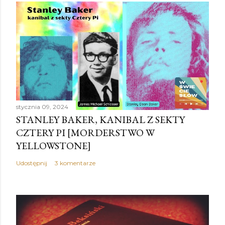
z
e
ś
l
i
j
k
o
stycznia 09, 2024
m
STANLEY BAKER, KANIBAL Z SEKTY
e
CZTERY PI [MORDERSTWO W
n
YELLOWSTONE]
t
a
Udostępnij
3 komentarze
r
z