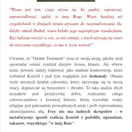
"Wiara jest tym, czego używa się, by gnębić, zaprzeczać,
usprawiedliwiać, sądzić w imię Boga. Wiary bardziej niż
czegokolwiek w dziejach świata używano do racjonalizowania zła.
Gdyby istniał Diabeł, wiara byłaby jego największym wynalazkiem.
Każ ludziom wierzyć w coś, co nie istnieje, i niech używają tej wiary
do niszczenia wszystkiego, co ma w życiu wartość"
Uważam, że "Ostatni Testament" wraz ze swoją misją, jakoby miał
opowiadać ostatni rozdział dziejów Jezusa, kłamie. Ale wbrew
temu, powieść należy traktować jako studium kontrowersji, które
doskonały
wzbudzał Kościół i pod tym względem jest
. Obnaża
wiele niecnych działań człowieka, który, ukrywając się za tarczą
wiary, dopuszczał się bezeceństw i zbrodni. To taka analiza złych
uczynków pod przykrywką dobra, rozliczenie całego
człowieczeństwa z krwawej historii, którą wywołały wojny
religijne pod patronatem prowadzonych misji i prób wprowadzania
Frey nie ma żadnych skrupułów - w
chrześcijaństwa siłą.
metaforyczny sposób rozlicza Kościół z pedofilii, uprzedzeń,
zakazów, wszystkiego "w imię Boże".