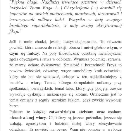
"Piękna blaga. Najdłużej trwające oszustwo w dziejach
ludzkości. Znam Boga. (...) Chrześcijanie (...) dorobili się
imperiów na swoich matactwach, mordowali, torturowali i
terroryzowali miliony ludzi. Wszystko w imię swojego
brodatego superbohatera, w imię swojej ukrzyżowanej
fikcji."
Jeśli o mnie chodzi, jestem usatysfakcjonowana. To odważna
mówi głośno o tym, o
powieść, która zmusza do refleksji, oburza i
czym się milczy
. Na poły filozoficzna, odrobinę metaforyczna,
zgoła obyczajowa i łatwa w odbiorze. Wymusza polemikę, sprawia,
że mamy ochotę dyskutować. Śmiałość i bezczelność Freya to
powiew świeżości, odważny, wręcz samobójczy krok człowieka,
który nie boi się szokować, celując w ten najdelikatniejszy z
wiarę
tematów -
. Temat, którego skrupulatnie unikamy przy
spotkaniach towarzyskich, temat tabu, który, gdy podjęty, zawsze
wywołuje dyskusje i niekończące się kłótnie. Ostatecznie jest to
temat omijany z reguły szerokim łukiem, gdyż zwykle wywołuje
burze.
zatwardziałym ateistom oraz osobom
Polecam tę książkę
niezachwianej wiary
. Ci, którzy są jeszcze pośrodku, jeszcze się
wahają, agnostykom i ludziom małej wiary zdecydowanie
odradzam. Ta powieść na pewno Wam nie pomoże w wyborze