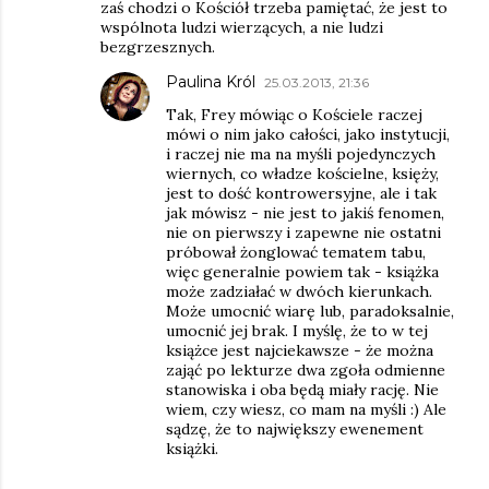
zaś chodzi o Kościół trzeba pamiętać, że jest to
wspólnota ludzi wierzących, a nie ludzi
bezgrzesznych.
Paulina Król
25.03.2013, 21:36
Tak, Frey mówiąc o Kościele raczej
mówi o nim jako całości, jako instytucji,
i raczej nie ma na myśli pojedynczych
wiernych, co władze kościelne, księży,
jest to dość kontrowersyjne, ale i tak
jak mówisz - nie jest to jakiś fenomen,
nie on pierwszy i zapewne nie ostatni
próbował żonglować tematem tabu,
więc generalnie powiem tak - książka
może zadziałać w dwóch kierunkach.
Może umocnić wiarę lub, paradoksalnie,
umocnić jej brak. I myślę, że to w tej
książce jest najciekawsze - że można
zająć po lekturze dwa zgoła odmienne
stanowiska i oba będą miały rację. Nie
wiem, czy wiesz, co mam na myśli :) Ale
sądzę, że to największy ewenement
książki.