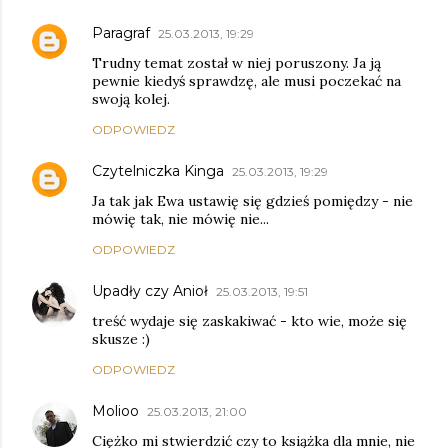
Paragraf
25.03.2013, 19:29
Trudny temat został w niej poruszony. Ja ją
pewnie kiedyś sprawdzę, ale musi poczekać na
swoją kolej.
ODPOWIEDZ
Czytelniczka Kinga
25.03.2013, 19:29
Ja tak jak Ewa ustawię się gdzieś pomiędzy - nie
mówię tak, nie mówię nie...
ODPOWIEDZ
Upadły czy Anioł
25.03.2013, 19:51
treść wydaje się zaskakiwać - kto wie, może się
skusze :)
ODPOWIEDZ
Molioo
25.03.2013, 21:00
Ciężko mi stwierdzić czy to książka dla mnie, nie