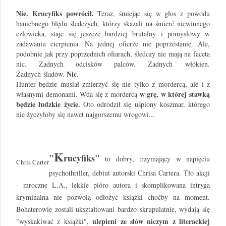
Nie. Krucyfiks powrócił.
Teraz, śmiejąc się w głos z powodu
haniebnego błędu śledczych, którzy skazali na śmierć niewinnego
człowieka, staje się jeszcze bardziej brutalny i pomysłowy w
zadawaniu cierpienia. Na jednej ofierze nie poprzestanie. Ale,
podobnie jak przy poprzednich ofiarach, śledczy nie mają na faceta
nic. Żadnych odcisków palców. Żadnych
włókien
.
Nic
Żadnych
śladów
.
.
Hunter będzie musiał zmierzyć się nie tylko z mordercą, ale i z
w grę, w której stawką
własnymi demonami. Wda się z mordercą
będzie ludzkie życie.
Oto odrodził się uśpiony koszmar, którego
nie życzyłoby się nawet najgorszemu wrogowi...
K
"
rucyfiks"
to dobry, trzymający w napięciu
Chris Carter
psychothriller, debiut autorski Chrisa Cartera. Tło akcji
- mroczne L.A., lekkie pióro autora i skomplikowana intryga
kryminalna nie pozwolą odłożyć książki choćby na moment.
Bohaterowie zostali ukształtowani bardzo skrupulatnie, wydają się
ulepieni ze słów niczym z literackiej
"wyskakiwać z książki",