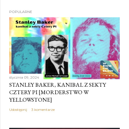
P
POPULARNE
r
z
e
ś
l
i
j
k
o
stycznia 09, 2024
m
STANLEY BAKER, KANIBAL Z SEKTY
e
CZTERY PI [MORDERSTWO W
n
YELLOWSTONE]
t
a
Udostępnij
3 komentarze
r
z