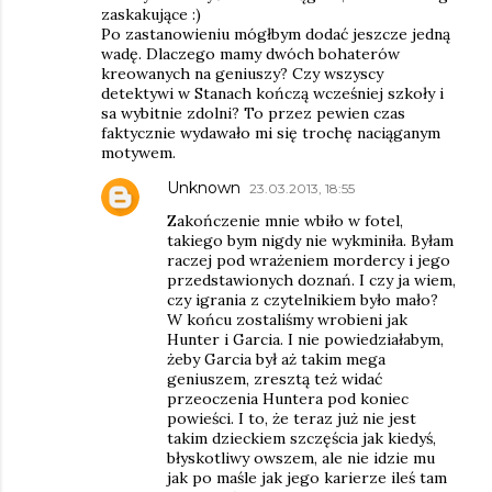
zaskakujące :)
Po zastanowieniu mógłbym dodać jeszcze jedną
wadę. Dlaczego mamy dwóch bohaterów
kreowanych na geniuszy? Czy wszyscy
detektywi w Stanach kończą wcześniej szkoły i
sa wybitnie zdolni? To przez pewien czas
faktycznie wydawało mi się trochę naciąganym
motywem.
Unknown
23.03.2013, 18:55
Zakończenie mnie wbiło w fotel,
takiego bym nigdy nie wykminiła. Byłam
raczej pod wrażeniem mordercy i jego
przedstawionych doznań. I czy ja wiem,
czy igrania z czytelnikiem było mało?
W końcu zostaliśmy wrobieni jak
Hunter i Garcia. I nie powiedziałabym,
żeby Garcia był aż takim mega
geniuszem, zresztą też widać
przeoczenia Huntera pod koniec
powieści. I to, że teraz już nie jest
takim dzieckiem szczęścia jak kiedyś,
błyskotliwy owszem, ale nie idzie mu
jak po maśle jak jego karierze ileś tam