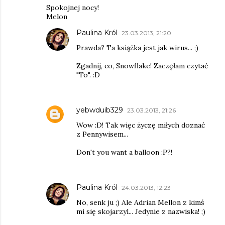
Spokojnej nocy!
Melon
Paulina Król
23.03.2013, 21:20
Prawda? Ta książka jest jak wirus... ;)
Zgadnij, co, Snowflake! Zaczęłam czytać
"To". :D
yebwduib329
23.03.2013, 21:26
Wow :D! Tak więc życzę miłych doznać
z Pennywisem...
Don't you want a balloon :P?!
Paulina Król
24.03.2013, 12:23
No, senk ju ;) Ale Adrian Mellon z kimś
mi się skojarzyl... Jedynie z nazwiska! ;)