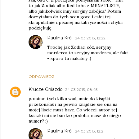
to jak Zodiak albo Red John z MENATLISTY,
albo jakikolwiek inny seryjny zabójca." Potem
doczytałam do tych scen gore i całej tej
skrupulatnie opisanej makabryczności i chyba
podziękuję.
Paulina Król
24.03.2013, 12:22
Trochę jak Zodiac, cóż, seryjny
morderca to seryjny morderca, ale fakt
- sporo tu makabry :)
ODPOWIEDZ
Krucze Gniazdo
24.03.2013, 08:45
pomimo tych kilku wad, mnie do kisążki
przekonałaś i na pewno znajdzie sie ona na
mojej liscie must have. Co wiecej, autor tej
ksiazki mi sie bardzo podoba, masz do niego
numer? :)
Paulina Król
24.03.2013, 12:21