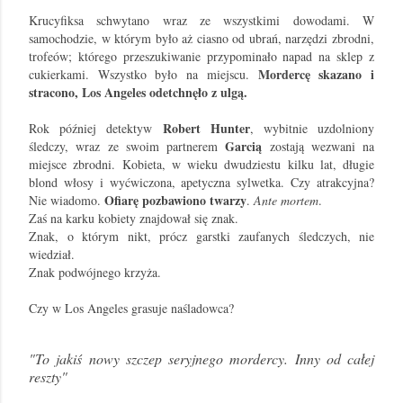
Krucyfiksa schwytano wraz ze wszystkimi dowodami. W
samochodzie, w którym było aż ciasno od ubrań, narzędzi zbrodni,
trofeów; którego przeszukiwanie przypominało napad na sklep z
Mordercę skazano i
cukierkami. Wszystko było na miejscu.
stracono, Los Angeles odetchnęło z ulgą.
Robert Hunter
Rok później
detektyw
, wybitnie uzdolniony
Garcią
śledczy, wraz ze swoim partnerem
zostają wezwani na
miejsce zbrodni. Kobieta, w wieku dwudziestu kilku lat, długie
blond włosy i wyćwiczona, apetyczna sylwetka. Czy atrakcyjna?
Ofiarę pozbawiono twarzy
Nie wiadomo.
.
Ante mortem
.
Zaś na karku kobiety znajdował się znak.
Znak
, o którym nikt, prócz garstki zaufanych śledczych, nie
wiedział.
Znak podwójnego krzyża.
Czy w Los Angeles grasuje naśladowca?
"To jakiś nowy szczep seryjnego mordercy. Inny od całej
reszty"