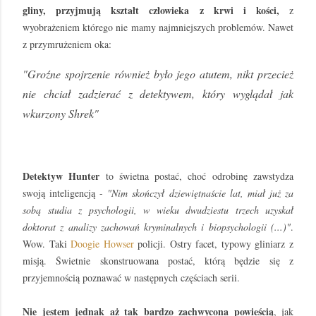
gliny, przyjmują kształt człowieka z krwi i kości,
z
wyobrażeniem którego nie mamy najmniejszych problemów. Nawet
z przymrużeniem oka:
"Groźne spojrzenie również było jego atutem, nikt przecież
nie chciał zadzierać z detektywem, który wyglądał jak
wkurzony Shrek"
Detektyw Hunter
to świetna postać, choć odrobinę zawstydza
swoją inteligencją -
"Nim skończył dziewiętnaście lat, miał już za
sobą studia z psychologii, w wieku dwudziestu trzech uzyskał
doktorat z analizy zachowań kryminalnych i biopsychologii (...)"
.
Wow. Taki
Doogie Howser
policji. Ostry facet, typowy gliniarz z
misją. Świetnie skonstruowana postać, którą będzie się z
przyjemnością poznawać w następnych częściach serii.
Nie jestem jednak aż tak bardzo zachwycona powieścią
, jak