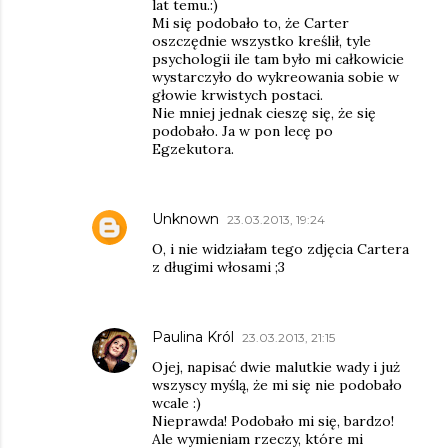
lat temu.:)
Mi się podobało to, że Carter
oszczędnie wszystko kreślił, tyle
psychologii ile tam było mi całkowicie
wystarczyło do wykreowania sobie w
głowie krwistych postaci.
Nie mniej jednak cieszę się, że się
podobało. Ja w pon lecę po
Egzekutora.
Unknown
23.03.2013, 19:24
O, i nie widziałam tego zdjęcia Cartera
z długimi włosami ;3
Paulina Król
23.03.2013, 21:15
Ojej, napisać dwie malutkie wady i już
wszyscy myślą, że mi się nie podobało
wcale :)
Nieprawda! Podobało mi się, bardzo!
Ale wymieniam rzeczy, które mi