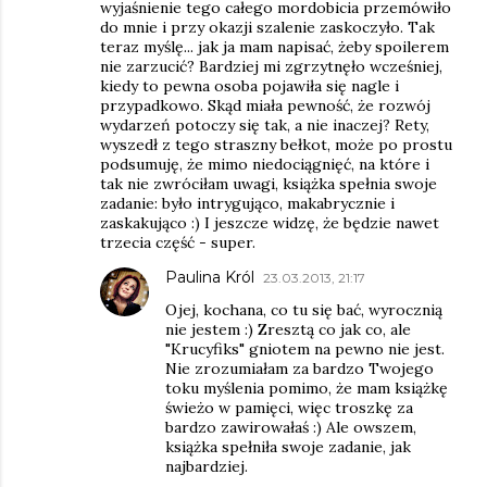
wyjaśnienie tego całego mordobicia przemówiło
do mnie i przy okazji szalenie zaskoczyło. Tak
teraz myślę... jak ja mam napisać, żeby spoilerem
nie zarzucić? Bardziej mi zgrzytnęło wcześniej,
kiedy to pewna osoba pojawiła się nagle i
przypadkowo. Skąd miała pewność, że rozwój
wydarzeń potoczy się tak, a nie inaczej? Rety,
wyszedł z tego straszny bełkot, może po prostu
podsumuję, że mimo niedociągnięć, na które i
tak nie zwróciłam uwagi, książka spełnia swoje
zadanie: było intrygująco, makabrycznie i
zaskakująco :) I jeszcze widzę, że będzie nawet
trzecia część - super.
Paulina Król
23.03.2013, 21:17
Ojej, kochana, co tu się bać, wyrocznią
nie jestem :) Zresztą co jak co, ale
"Krucyfiks" gniotem na pewno nie jest.
Nie zrozumiałam za bardzo Twojego
toku myślenia pomimo, że mam książkę
świeżo w pamięci, więc troszkę za
bardzo zawirowałaś :) Ale owszem,
książka spełniła swoje zadanie, jak
najbardziej.