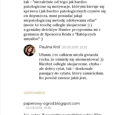
tak - "niezależnie od tego jak bardzo
patologiczne są motywacje, którymi kieruje się
sprawca i jak bardzo patologicznych czynów się
on dopuszcza, musi posiadać jakąś
niepatologiczną metodę zdobywania ofiar"
(może to trochę odległe skojarzenie ;) )
a genialny detektyw Hunter przypomina mi z
geniuszu dr Spencera Reida z "Zabójczych
umysłów" ;)
Paulina Król
23.03.2013, 21:22
Uhmm, i to całkiem niezła gwiazda
rocka, że ośmielę się skomentować ;))
Niezbyt odległe skojarzenie, chyba -
ale dobry cytat, tak - doskonale
pasujący do cytatu, który zamieściłam.
Bo powód zawsze jakiś jest..
ODPOWIEDZ
papierowy-ogrod.blogspot.com
24.03.2013, 01:35
Jau, ostre. Z początku pomyślałam sobie: "Hm,