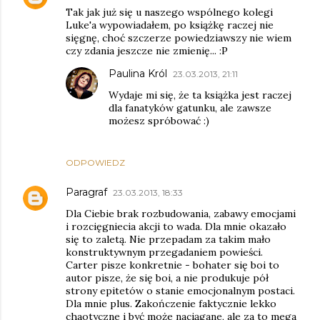
Tak jak już się u naszego wspólnego kolegi
Luke'a wypowiadałem, po książkę raczej nie
sięgnę, choć szczerze powiedziawszy nie wiem
czy zdania jeszcze nie zmienię... :P
Paulina Król
23.03.2013, 21:11
Wydaje mi się, że ta książka jest raczej
dla fanatyków gatunku, ale zawsze
możesz spróbować :)
ODPOWIEDZ
Paragraf
23.03.2013, 18:33
Dla Ciebie brak rozbudowania, zabawy emocjami
i rozcięgniecia akcji to wada. Dla mnie okazało
się to zaletą. Nie przepadam za takim mało
konstruktywnym przegadaniem powieści.
Carter pisze konkretnie - bohater się boi to
autor pisze, że się boi, a nie produkuje pół
strony epitetów o stanie emocjonalnym postaci.
Dla mnie plus. Zakończenie faktycznie lekko
chaotyczne i być może naciągane, ale za to mega