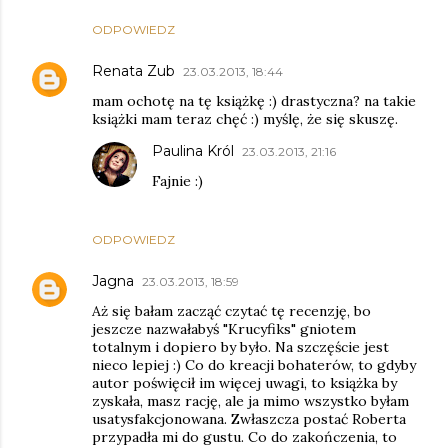
ODPOWIEDZ
Renata Zub
23.03.2013, 18:44
mam ochotę na tę książkę :) drastyczna? na takie
książki mam teraz chęć :) myślę, że się skuszę.
Paulina Król
23.03.2013, 21:16
Fajnie :)
ODPOWIEDZ
Jagna
23.03.2013, 18:59
Aż się bałam zacząć czytać tę recenzję, bo
jeszcze nazwałabyś "Krucyfiks" gniotem
totalnym i dopiero by było. Na szczęście jest
nieco lepiej :) Co do kreacji bohaterów, to gdyby
autor poświęcił im więcej uwagi, to książka by
zyskała, masz rację, ale ja mimo wszystko byłam
usatysfakcjonowana. Zwłaszcza postać Roberta
przypadła mi do gustu. Co do zakończenia, to