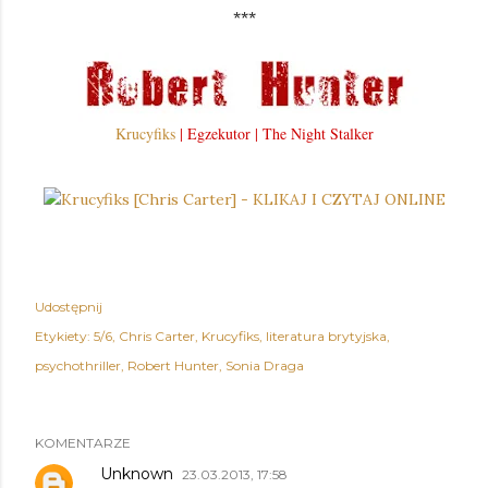
***
Krucyfiks
| Egzekutor | The Night Stalker
Udostępnij
Etykiety:
5/6
Chris Carter
Krucyfiks
literatura brytyjska
psychothriller
Robert Hunter
Sonia Draga
KOMENTARZE
Unknown
23.03.2013, 17:58