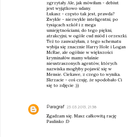
zgrzytały. Ale, jak mówiłam - debiut
jest wyjątkowo udany.
Łukasz - często tak jest, prawda?
Zwykle - niezwykle inteligentni, po
tysiącach szkół i z mega
umiejętnościami, do tego piękni,
atrakcyjni, w ogóle cud miód i orzeszki.
Też to zauważyłam, z tego schematu
wybija się znacznie Harry Hole i Logan
McRae, ale ogólnie w większości
kryminałów mamy właśnie
nieustraszonych agentów, których
nazwiska mogłyby pojawić się w
Mensie. Ciekawe, z czego to wynika.
Skrzacie - coś czuję, że spodobało Ci
się to zdjęcie ;))
Paragraf
23.03.2013, 21:38
Zgadzam się. Masz całkowitą rację
Paulinko :D