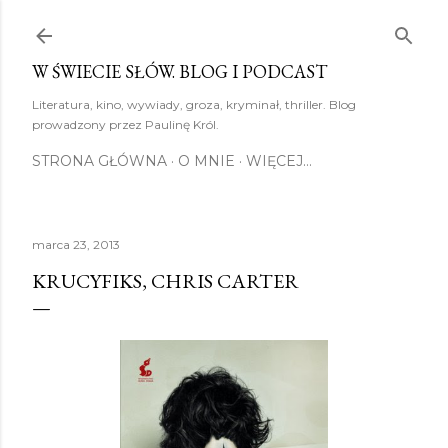
Przejdź do głównej zawartości
W ŚWIECIE SŁÓW. BLOG I PODCAST
Literatura, kino, wywiady, groza, kryminał, thriller. Blog
prowadzony przez Paulinę Król.
STRONA GŁÓWNA
O MNIE
WIĘCEJ…
marca 23, 2013
KRUCYFIKS, CHRIS CARTER