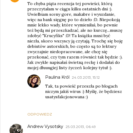
To chyba piąta recenzja tej powieści, którą
przeczytałam w ciągu kilku ostatnich dni :).
Uwielbiam sceny gore, makabre i wyuzdanie,
więc na bank sięgnę po to dzieło :D. Niepokoją
mnie lekko wady, które wymieniłaś, bo pewnie
też będą mi przeszkadzać, ale no kurczę...muszę
zdobyć "Krucyfiks" :D! Ta książka musi być
niezła, skoro wszyscy ją czytają. Trochę się boję
debiutów autorskich, bo często są to lektury
zwyczajnie niedopracowane, ale chcę się
przekonać, czy tym razem również tak będzie :).
Jak zwykle napisałaś świetną reckę i dodałaś do
mojej dłuuugiej listy życzeń kolejny tytuł :).
Paulina Król
24.03.2013, 15:12
Tak, ta powieść przeszła po blogach
niczym jakiś wirus :) Myślę, że będziesz
usatysfakcjonowana :)
ODPOWIEDZ
Andrew Vysotsky
25.03.2013, 06:49