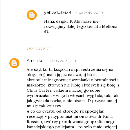
yebwduib329
24.03.2013, 20:10
Haha, dzięki ;P. Ale może nie
rozwijajmy dalej tego tematu Mellona
:D.
ODPOWIEDZ
Armalkolit
23.03.2013, 21:01
Ale szybko ta książka rozprzestrzenia się na
blogach ;) mam ją już na swojej liście,
skrupulatnie ignorując wzmianki o brutalności i
makabrze, których nie lubię i których się boję :)
Chris Carter, całkiem inaczej go sobie
wyobrażałam - w tych włosach wygląda, tak, tak,
jak gwiazda rocka, a nie pisarz :D przynajmniej
mi się tak kojarzy.
A co do cytatu, od którego rozpoczęłaś
recenzję - przypomniał mi on słowa dr Kima
Rossmo, twórcy profilowania geograficznego,
kanadyjskiego policjanta - to szło mniej więcej