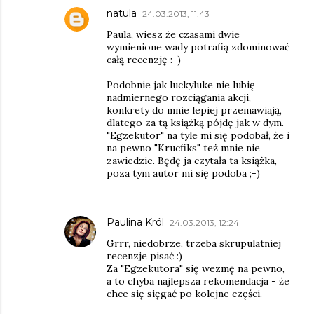
natula
24.03.2013, 11:43
Paula, wiesz że czasami dwie
wymienione wady potrafią zdominować
całą recenzję :-)
Podobnie jak luckyluke nie lubię
nadmiernego rozciągania akcji,
konkrety do mnie lepiej przemawiają,
dlatego za tą książką pójdę jak w dym.
"Egzekutor" na tyle mi się podobał, że i
na pewno "Krucfiks" też mnie nie
zawiedzie. Będę ja czytała ta książka,
poza tym autor mi się podoba ;-)
Paulina Król
24.03.2013, 12:24
Grrr, niedobrze, trzeba skrupulatniej
recenzje pisać :)
Za "Egzekutora" się wezmę na pewno,
a to chyba najlepsza rekomendacja - że
chce się sięgać po kolejne części.