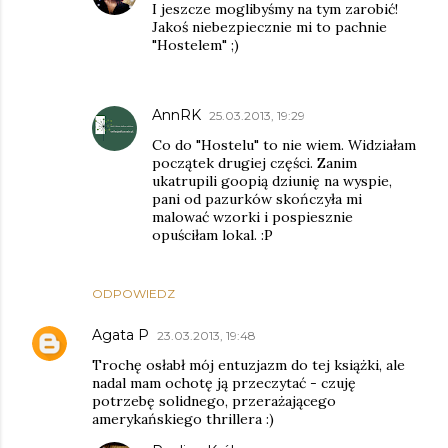
I jeszcze moglibyśmy na tym zarobić!
Jakoś niebezpiecznie mi to pachnie
"Hostelem" ;)
AnnRK
25.03.2013, 19:29
Co do "Hostelu" to nie wiem. Widziałam
początek drugiej części. Zanim
ukatrupili goopią dziunię na wyspie,
pani od pazurków skończyła mi
malować wzorki i pospiesznie
opuściłam lokal. :P
ODPOWIEDZ
Agata P
23.03.2013, 19:48
Trochę osłabł mój entuzjazm do tej książki, ale
nadal mam ochotę ją przeczytać - czuję
potrzebę solidnego, przerażającego
amerykańskiego thrillera :)