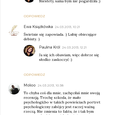
Niestety, sama bym nie pogardziła ;)
ODPOWIEDZ
Ewa Książkówka
24.03.2013, 10:21
Świetnie się zapowiada. :) Lubię obiecujące
debiuty. :)
Paulina Król
24.03.2013, 12:21
Ja się ich obawiam, więc dobrze się
słodko zaskoczyć :)
ODPOWIEDZ
Molioo
24.03.2013, 10:38
To chyba coś dla mnie, zachęciłaś mnie swoją
recenzją. Trochę szkoda, że mało
psychologii,bo w takich powieściach portret
psychologiczny zabójcy jest raczej ważną
rzeczą. Nie zmienia to faktu, że i tak bym