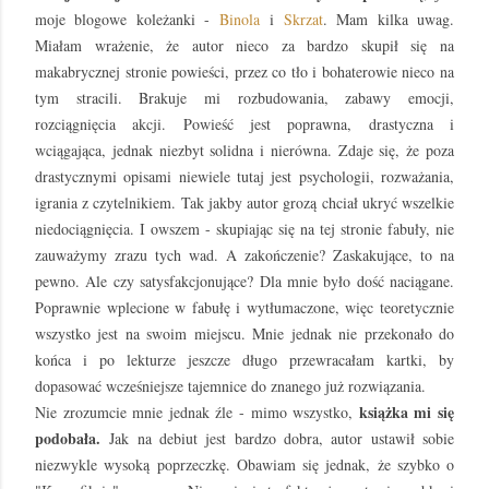
moje blogowe koleżanki -
Binola
i
Skrzat
. Mam kilka uwag.
Miałam wrażenie, że autor nieco za bardzo skupił się na
makabrycznej stronie powieści, przez co tło i bohaterowie nieco na
tym stracili. Brakuje mi rozbudowania, zabawy emocji,
rozciągnięcia akcji. Powieść jest poprawna, drastyczna i
wciągająca, jednak niezbyt solidna i nierówna. Zdaje się, że poza
drastycznymi opisami niewiele tutaj jest psychologii, rozważania,
igrania z czytelnikiem. Tak jakby autor grozą chciał ukryć wszelkie
niedociągnięcia. I owszem - skupiając się na tej stronie fabuły, nie
zauważymy zrazu tych wad. A zakończenie? Zaskakujące, to na
pewno. Ale czy satysfakcjonujące? Dla mnie było dość naciągane.
Poprawnie wplecione w fabułę i wytłumaczone, więc teoretycznie
wszystko jest na swoim miejscu. Mnie jednak nie przekonało do
końca i po lekturze jeszcze długo przewracałam kartki, by
dopasować wcześniejsze tajemnice do znanego już rozwiązania.
książka mi się
Nie zrozumcie mnie jednak źle - mimo wszystko,
podobała.
Jak na debiut jest bardzo dobra, autor ustawił sobie
niezwykle wysoką poprzeczkę. Obawiam się jednak, że szybko o