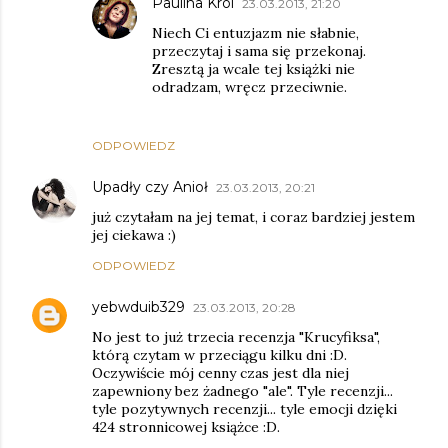
Paulina Król
23.03.2013, 21:20
Niech Ci entuzjazm nie słabnie,
przeczytaj i sama się przekonaj.
Zresztą ja wcale tej książki nie
odradzam, wręcz przeciwnie.
ODPOWIEDZ
Upadły czy Anioł
23.03.2013, 20:21
już czytałam na jej temat, i coraz bardziej jestem
jej ciekawa :)
ODPOWIEDZ
yebwduib329
23.03.2013, 20:28
No jest to już trzecia recenzja "Krucyfiksa",
którą czytam w przeciągu kilku dni :D.
Oczywiście mój cenny czas jest dla niej
zapewniony bez żadnego "ale". Tyle recenzji...
tyle pozytywnych recenzji... tyle emocji dzięki
424 stronnicowej książce :D.