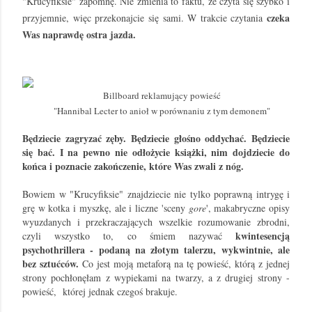
"Krucyfiksie" zapomnę. Nie zmienia to faktu, że czyta się szybko i
czeka
przyjemnie, więc przekonajcie się sami. W trakcie czytania
Was naprawdę ostra jazda.
Billboard reklamujący powieść
"Hannibal Lecter to anioł w porównaniu z tym demonem"
Będziecie zagryzać zęby. Będziecie głośno oddychać. Będziecie
się bać. I na pewno nie odłożycie książki, nim dojdziecie do
końca i poznacie zakończenie, które Was zwali z nóg.
Bowiem w "Krucyfiksie" znajdziecie nie tylko poprawną intrygę i
grę w kotka i myszkę, ale i liczne 'sceny
gore
', makabryczne opisy
wyuzdanych i przekraczających wszelkie rozumowanie zbrodni,
kwintesencją
czyli wszystko to, co śmiem nazywać
psychothriller
a - podaną na złotym talerzu, wykwintnie, ale
bez sztućców.
Co jest moją metaforą na tę powieść, którą z jednej
strony pochłonęłam z wypiekami na twarzy, a z drugiej strony -
powieść, której jednak czegoś brakuje.