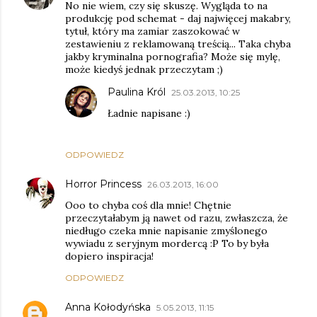
No nie wiem, czy się skuszę. Wygląda to na
produkcję pod schemat - daj najwięcej makabry,
tytuł, który ma zamiar zaszokować w
zestawieniu z reklamowaną treścią... Taka chyba
jakby kryminalna pornografia? Może się mylę,
może kiedyś jednak przeczytam ;)
Paulina Król
25.03.2013, 10:25
Ładnie napisane :)
ODPOWIEDZ
Horror Princess
26.03.2013, 16:00
Ooo to chyba coś dla mnie! Chętnie
przeczytałabym ją nawet od razu, zwłaszcza, że
niedługo czeka mnie napisanie zmyślonego
wywiadu z seryjnym mordercą :P To by była
dopiero inspiracja!
ODPOWIEDZ
Anna Kołodyńska
5.05.2013, 11:15