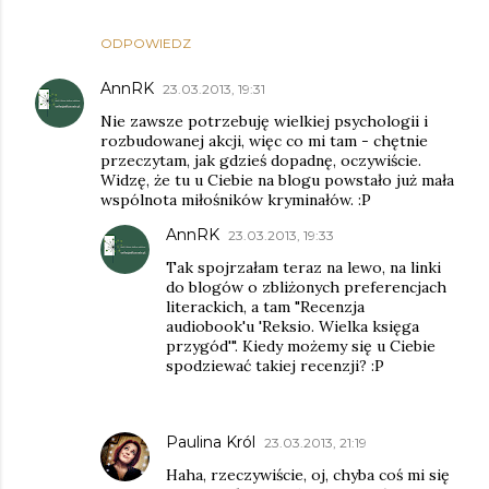
ODPOWIEDZ
AnnRK
23.03.2013, 19:31
Nie zawsze potrzebuję wielkiej psychologii i
rozbudowanej akcji, więc co mi tam - chętnie
przeczytam, jak gdzieś dopadnę, oczywiście.
Widzę, że tu u Ciebie na blogu powstało już mała
wspólnota miłośników kryminałów. :P
AnnRK
23.03.2013, 19:33
Tak spojrzałam teraz na lewo, na linki
do blogów o zbliżonych preferencjach
literackich, a tam "Recenzja
audiobook'u 'Reksio. Wielka księga
przygód'". Kiedy możemy się u Ciebie
spodziewać takiej recenzji? :P
Paulina Król
23.03.2013, 21:19
Haha, rzeczywiście, oj, chyba coś mi się