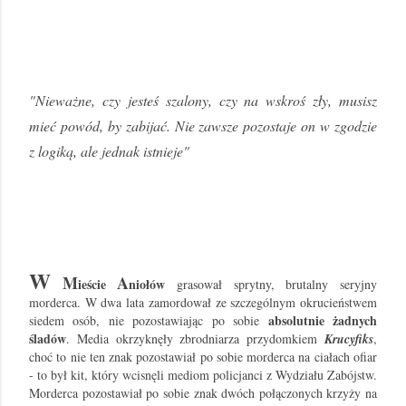
"Nieważne, czy jesteś szalony, czy na wskroś zły, musisz
mieć powód, by zabijać. Nie zawsze pozostaje on w zgodzie
z logiką, ale jednak istnieje"
W
M
A
ieście
niołów
grasował sprytny, brutalny seryjny
morderca. W dwa lata zamordował ze szczególnym okrucieństwem
absolutnie żadnych
siedem osób, nie pozostawiając po sobie
śladów
. Media okrzyknęły zbrodniarza przydomkiem
Krucyfiks
,
choć to nie ten znak pozostawiał po sobie morderca na ciałach ofiar
- to był kit, który wcisnęli mediom policjanci z Wydziału Zabójstw.
Morderca pozostawiał po sobie znak dwóch połączonych krzyży na