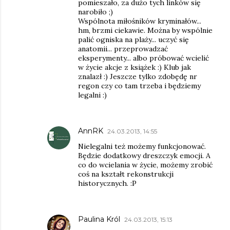
pomieszało, za dużo tych linków się
narobiło ;)
Wspólnota miłośników kryminałów...
hm, brzmi ciekawie. Można by wspólnie
palić ogniska na plaży... uczyć się
anatomii... przeprowadzać
eksperymenty... albo próbować wcielić
w życie akcje z książek :) Klub jak
znalazł :) Jeszcze tylko zdobędę nr
regon czy co tam trzeba i będziemy
legalni :)
AnnRK
24.03.2013, 14:55
Nielegalni też możemy funkcjonować.
Będzie dodatkowy dreszczyk emocji. A
co do wcielania w życie, możemy zrobić
coś na kształt rekonstrukcji
historycznych. :P
Paulina Król
24.03.2013, 15:13