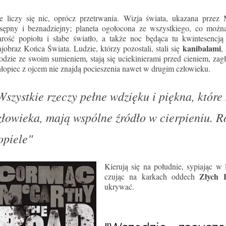
e liczy się nic, oprócz przetrwania.
Wizja świata, ukazana przez 
sępny i beznadziejny; planeta ogołocona ze wszystkiego, co moż
arość popiołu i słabe światło, a także noc będąca tu kwintesencją 
kanibalami
ajobraz Końca Świata. Ludzie, którzy pozostali, stali się
,
odzie ze swoim sumieniem, stają się uciekinierami przed cieniem, zag
łopiec z ojcem nie znajdą pocieszenia nawet w drugim człowieku.
Wszystkie rzeczy pełne wdzięku i piękna, które 
złowieka, mają wspólne źródło w cierpieniu. Ro
opiele"
Kierują się na południe, sypiając w 
Złych 
czując na karkach oddech
ukrywać.