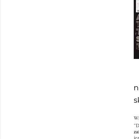
n
s
Wi
"D
za
ję