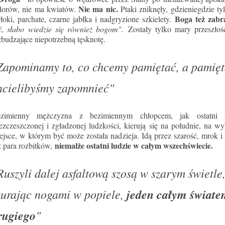
Nie ma nic.
lorów, nie ma kwiatów.
Ptaki zniknęły, gdzieniegdzie 
Boga też zabra
łoki, parchate, czarne jabłka i nadgryzione szkielety.
ć, słabo wiedzie się również bogom".
Zostały tylko mary przeszłoś
budzające niepotrzebną tęsknotę.
Zapominamy to, co chcemy pamiętać, a pamięt
hcielibyśmy zapomnieć"
zimienny mężczyzna z bezimiennym chłopcem, jak ostatni b
ezczeszczonej i zgładzonej ludzkości, kierują się na południe, na wy
ejsce, w którym być może została nadzieja. Idą przez szarość, mrok i 
niemalże ostatni ludzie w całym wszechświecie.
k para rozbitków,
Ruszyli dalej asfaltową szosą w szarym świetle
zurając nogami w popiele,
jeden całym świat
rugiego
"