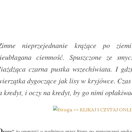
Zimne nieprzejednanie krążące po ziemi
ieubłagana ciemność. Spuszczone ze smyc
iażdżąca czarna pustka wszechświata. I gdz
wierzątka dygoczące jak lisy w kryjówce. Czas 
a kredyt, i oczy na kredyt, by go nimi opłakiwa
D
roga"
to opowieść o wędrówce przez Stany po nienazwanej apokali