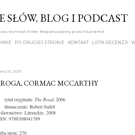
Przejdź do głównej zawartości
E SŁÓW. BLOG I PODCAST
roza, kryminał, thriller. Blog prowadzony przez Paulinę Król.
MNIE
PO DRUGIEJ STRONIE
KONTAKT
LISTA RECENZJI
W
rca 10, 2013
ROGA, CORMAC MCCARTHY
tytuł oryginału:
The Road
, 2006
tłumaczenie: Robert Sudół
dawnictwo:
Literackie,
2008
SBN:
9788308041789
czba stron:
270