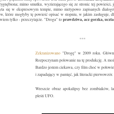
zygnębiona; mimo smutku, wyzierającego się ze stronic tej powieści, 
yta się w ekspresowym tempie, mimo nietypowo zapisanych dialo
ów, które mogłyby tę powieść opisać w stopniu, w jakim zasługuje, 
prawdziwa, acz gorzka, uczta
wiem tylko - przeczytajcie. "Droga" to
***
Zekranizowano
"Drogę" w 2009 roku. Główną
Rozpoczynam polowanie na tę produkcję. A moż
Bardzo jestem ciekawa, czy film choć w połowie
i zapadający w pamięć, jak literacki pierwowzór
Wreszcie obraz apokalipsy bez zombiaków, lat
pleśń UFO.