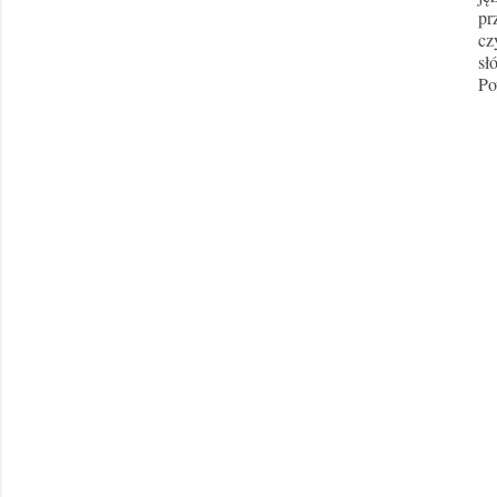
pr
cz
sł
Po