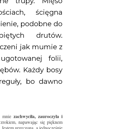
one trupy. Mięso
ciach, ścięgna
ienie, podobne do
piętych drutów.
zczeni jak mumie z
ugotowanej folii,
 zębów. Każdy bosy
reguły, bo dawno
zachwyciła, zauroczyła i
ra mnie
zrokiem, napawając się pięknem
.
Jestem urzeczona, a jednocześnie