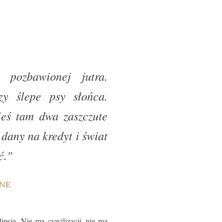
 pozbawionej jutra.
zy ślepe psy słońca.
ieś tam dwa zaszczute
dany na kredyt i świat
ć."
psie. Nie ma cywilizacji, nie ma