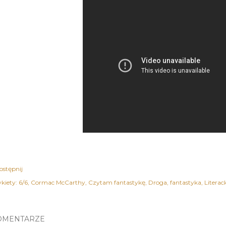
ostępnij
kiety:
6/6
Cormac McCarthy
Czytam fantastykę
Droga
fantastyka
Literac
OMENTARZE