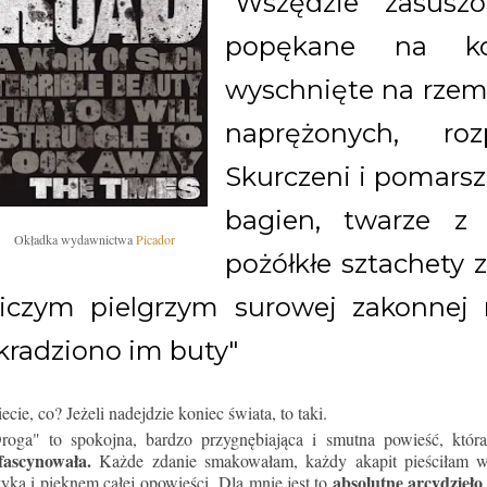
"Wszędzie zasusz
popękane na koś
wyschnięte na rzem
naprężonych, roz
Skurczeni i pomars
bagien, twarze z 
Okładka wydawnictwa
Picador
pożółkłe sztachety
iczym pielgrzym surowej zakonnej 
kradziono im buty"
ecie, co? Jeżeli nadejdzie koniec świata, to taki.
roga" to spokojna, bardzo przygnębiająca i smutna powieść, któ
fascynowała.
Każde zdanie smakowałam, każdy akapit pieściłam w
absolutne arcydzieło
zyka i pięknem całej opowieści.
Dla mnie jest to