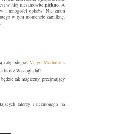
piękno
jest w niej niesamowite
. A
gów i mnogości opisów.
Nie znam
dlatego w tym momencie zamilknę.
.
 rolę odegrał
Viggo Mortensen
.
e ktoś z Was oglądał?
 będzie tak magiczny, przejmujący
.
ających talerzy i uczulonego na