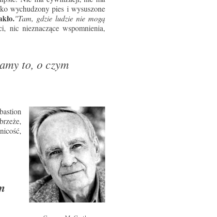
tylko wychudzony pies i wysuszone
kło.
"Tam, gdzie ludzie nie mogą
ci, nic nieznaczące wspomnienia,
amy to, o czym
astion
brzeże,
nicość,
,
em