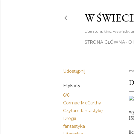
W ŚWIECI
Literatura, kino, wywiady, g
STRONA GŁÓWNA
O 
Udostępnij
ma
D
Etykiety
6/6
Cormac McCarthy
Czytam fantastykę
wy
I
Droga
fantastyka
li