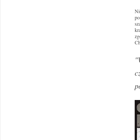
Ni
po
sz
kr
zg
Ch
"
c
p