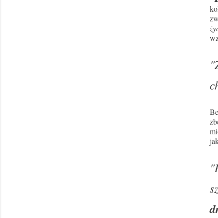
ko
zw
ży
wz
"
c
Be
zb
mi
ja
"
s
d