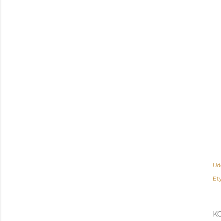
Ud
Ety
K