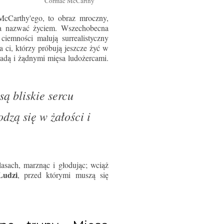
Cormac McCarthy
McCarthy'ego, to obraz mroczny,
na nazwać życiem. Wszechobecna
ciemności malują surrealistyczny
 a ci, którzy próbują jeszcze żyć w
ładą i żądnymi mięsa ludożercami.
są bliskie sercu
dzą się w żałości i
lasach, marznąc i głodując; wciąż
Ludzi
, przed którymi muszą się