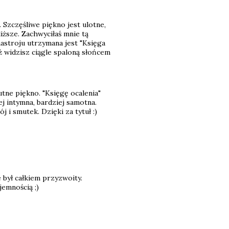
 Szczęśliwe piękno jest ulotne,
iższe. Zachwyciłaś mnie tą
nastroju utrzymana jest "Księga
widzisz ciągle spaloną słońcem
utne piękno. "Księgę ocalenia"
j intymna, bardziej samotna.
 i smutek. Dzięki za tytuł :)
e był całkiem przyzwoity.
emnością ;)