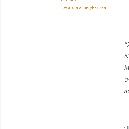
Literackie
literatura amerykańska
"
N
M
z
n
"