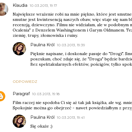
Klaudia
10.03.2013, 19:17
Największe wrażenie robi na mnie piękno, które jest smutne.
smutne jest kwintesencją naszych obaw, więc staje się nam bl
recenzją, dziewczyno. Filmu nie widziałam, ale w podobnym 
Ocalenia" z Denzelem Washingtonem i Garym Oldmanem. Też 
ziemię, trupy, złomowiska i ruiny.
Paulina Król
10.03.2013, 19:39
Pięknie napisane, i doskonale pasuje do "Drogi". Sm
poszukam, choć zdaje się, że "Droga" będzie bardzie
Bez spektakularnych efektów, pościgów, tylko spokój
ODPOWIEDZ
Paragraf
10.03.2013, 19:18
Film raczej nie spodoba Ci się aż tak jak książka, ale wg. mni
Spokojnie można go obejrzeć - nawet powiedziałbym z przyj
Paulina Król
10.03.2013, 19:41
Się okaże ;)