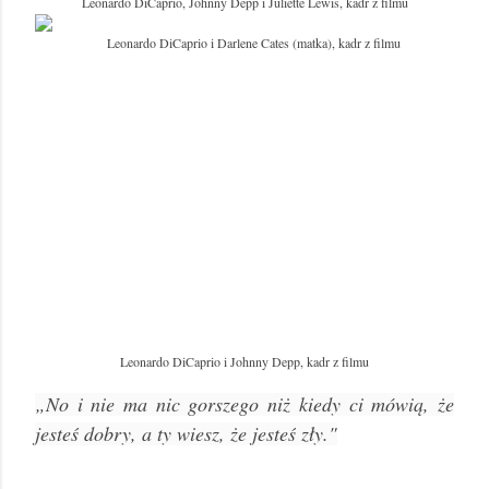
Leonardo DiCaprio, Johnny Depp i Juliette Lewis, kadr z filmu
Leonardo DiCaprio i Darlene Cates (matka), kadr z filmu
Leonardo DiCaprio i Johnny Depp, kadr z filmu
„No i nie ma nic gorszego niż kiedy ci mówią, że
jesteś dobry, a ty wiesz, że jesteś zły."