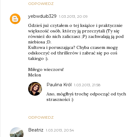
ODPOWIEDZ
yebwduib329
1.03.2013, 20:09
Gdzieś już czytałem o tej książce i praktycznie
większość osób, którzy ją przeczytali (Ty się
również do nich zaliczasz ;P) zachwalają ją pod
niebiosa ;D.
Kultowa i poruszająca? Chyba czasem mogę
odskoczyć od thrillerów i zabrać się po coś
takiego :).
Miłego wieczoru!
Melon
Paulina Król
1.03.2013, 21:58
Ano, mógłbyś trochę odpocząć od tych
straszności :)
ODPOWIEDZ
Beatriz
1.03.2013, 20:54