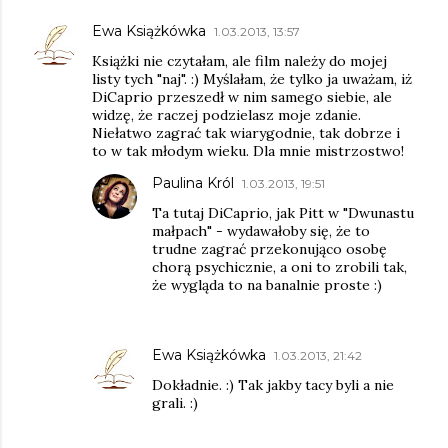
Ewa Książkówka
1.03.2013, 13:57
Książki nie czytałam, ale film należy do mojej
listy tych "naj". :) Myślałam, że tylko ja uważam, iż
DiCaprio przeszedł w nim samego siebie, ale
widzę, że raczej podzielasz moje zdanie.
Niełatwo zagrać tak wiarygodnie, tak dobrze i
to w tak młodym wieku. Dla mnie mistrzostwo!
Paulina Król
1.03.2013, 19:51
Ta tutaj DiCaprio, jak Pitt w "Dwunastu
małpach" - wydawałoby się, że to
trudne zagrać przekonująco osobę
chorą psychicznie, a oni to zrobili tak,
że wygląda to na banalnie proste :)
Ewa Książkówka
1.03.2013, 21:42
Dokładnie. :) Tak jakby tacy byli a nie
grali. :)