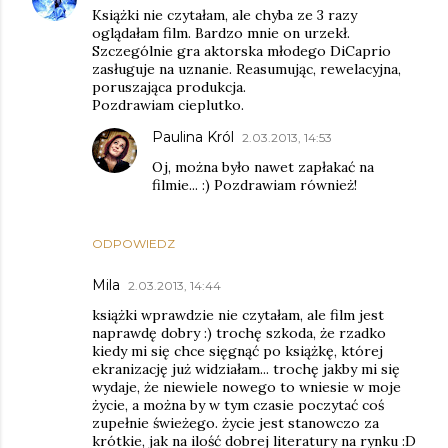
Książki nie czytałam, ale chyba ze 3 razy
oglądałam film. Bardzo mnie on urzekł.
Szczególnie gra aktorska młodego DiCaprio
zasługuje na uznanie. Reasumując, rewelacyjna,
poruszająca produkcja.
Pozdrawiam cieplutko.
Paulina Król
2.03.2013, 14:53
Oj, można było nawet zapłakać na
filmie... :) Pozdrawiam również!
ODPOWIEDZ
Mila
2.03.2013, 14:44
książki wprawdzie nie czytałam, ale film jest
naprawdę dobry :) trochę szkoda, że rzadko
kiedy mi się chce sięgnąć po książkę, której
ekranizację już widziałam... trochę jakby mi się
wydaje, że niewiele nowego to wniesie w moje
życie, a można by w tym czasie poczytać coś
zupełnie świeżego. życie jest stanowczo za
krótkie, jak na ilość dobrej literatury na rynku :D