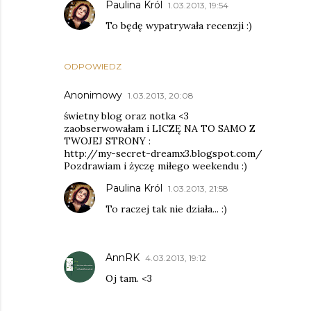
Paulina Król
1.03.2013, 19:54
To będę wypatrywała recenzji :)
ODPOWIEDZ
Anonimowy
1.03.2013, 20:08
świetny blog oraz notka <3
zaobserwowałam i LICZĘ NA TO SAMO Z
TWOJEJ STRONY :
http://my-secret-dreamx3.blogspot.com/
Pozdrawiam i życzę miłego weekendu :)
Paulina Król
1.03.2013, 21:58
To raczej tak nie działa... :)
AnnRK
4.03.2013, 19:12
Oj tam. <3