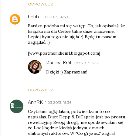
ODPOWIEDZ
hhhh
1.03.2013, 14:39
Bardzo podoba mi się wstęp. To, jak opisałaś, że
ksiązka ma dla Ciebie takie duże znaczenie.
Lepiej bym tego nie ujęła. :) Będę tu czasem
zaglądać. :)
[www.postmeridiem1.blogspot.com]
Paulina Król
1.03.2013, 19:51
Dzięki :) Zapraszam!
ODPOWIEDZ
AnnRK
1.03.2013, 15:36
Czytałam, oglądałam, potwierdzam to co
napisałaś. Duet Depp & DiCaprio jest po prostu
rewelacyjny. Swoją drogą, nie spodziewałam się,
że Loeś będzie kiedyś jednym z moich
ulubionych aktorów. W "Co gryzie..." zagrał