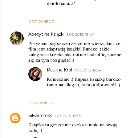
dziołchami. :P
ODPOWIEDZ
Apetyt na książki
1.03.2013, 18:44
Przyznam się szczerze, że nie wiedziałam, że
film jest adaptacją książki! Kurcze, takie
zaległości trzeba absolutnie nadrobić, zacznę
się za tym rozglądać ;)
Paulina Król
1.03.2013, 19:54
Koniecznie :) Kupisz książkę bardzo
tanio na allegro, taka podpowiedź ;)
ODPOWIEDZ
Silwercross
1.03.2013, 19:29
Książka ta grzecznie czeka u mnie na swoją
kolej :)