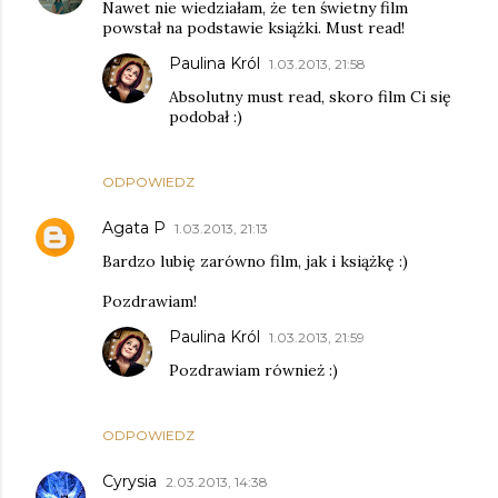
Nawet nie wiedziałam, że ten świetny film
powstał na podstawie książki. Must read!
Paulina Król
1.03.2013, 21:58
Absolutny must read, skoro film Ci się
podobał :)
ODPOWIEDZ
Agata P
1.03.2013, 21:13
Bardzo lubię zarówno film, jak i książkę :)
Pozdrawiam!
Paulina Król
1.03.2013, 21:59
Pozdrawiam również :)
ODPOWIEDZ
Cyrysia
2.03.2013, 14:38