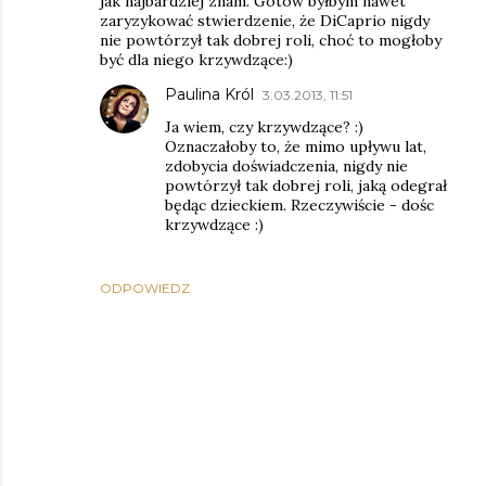
jak najbardziej znam. Gotów byłbym nawet
zaryzykować stwierdzenie, że DiCaprio nigdy
nie powtórzył tak dobrej roli, choć to mogłoby
być dla niego krzywdzące:)
Paulina Król
3.03.2013, 11:51
Ja wiem, czy krzywdzące? :)
Oznaczałoby to, że mimo upływu lat,
zdobycia doświadczenia, nigdy nie
powtórzył tak dobrej roli, jaką odegrał
będąc dzieckiem. Rzeczywiście - dośc
krzywdzące :)
ODPOWIEDZ