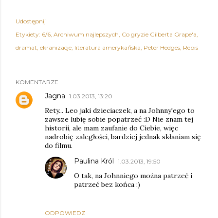
Udostępnij
Etykiety:
6/6
Archiwum najlepszych
Co gryzie Gilberta Grape'a
dramat
ekranizacje
literatura amerykańska
Peter Hedges
Rebis
KOMENTARZE
Jagna
1.03.2013, 13:20
Rety... Leo jaki dzieciaczek, a na Johnny'ego to
zawsze lubię sobie popatrzeć :D Nie znam tej
historii, ale mam zaufanie do Ciebie, więc
nadrobię zaległości, bardziej jednak skłaniam się
do filmu.
Paulina Król
1.03.2013, 19:50
O tak, na Johnniego można patrzeć i
patrzeć bez końca :)
ODPOWIEDZ