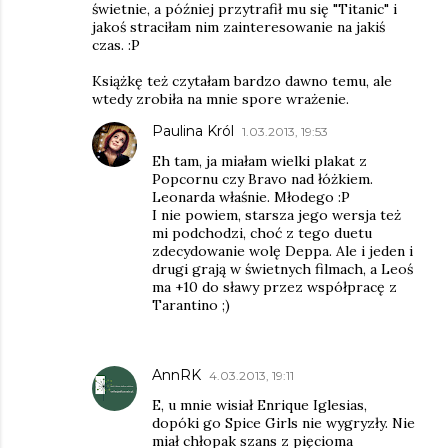
świetnie, a później przytrafił mu się "Titanic" i
jakoś straciłam nim zainteresowanie na jakiś
czas. :P
Książkę też czytałam bardzo dawno temu, ale
wtedy zrobiła na mnie spore wrażenie.
Paulina Król
1.03.2013, 19:53
Eh tam, ja miałam wielki plakat z
Popcornu czy Bravo nad łóżkiem.
Leonarda właśnie. Młodego :P
I nie powiem, starsza jego wersja też
mi podchodzi, choć z tego duetu
zdecydowanie wolę Deppa. Ale i jeden i
drugi grają w świetnych filmach, a Leoś
ma +10 do sławy przez współpracę z
Tarantino ;)
AnnRK
4.03.2013, 19:11
E, u mnie wisiał Enrique Iglesias,
dopóki go Spice Girls nie wygryzły. Nie
miał chłopak szans z pięcioma