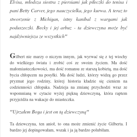
Elvisa, młodsza siostra z piersiami jak piłeczki do tenisa i
pani Betty Carver, jego nauczycielka, jego kurwa. A teraz to
stworzenie z Michigan, istny kanibal z wargami jak
poduszeczki. Becky i jej arbuz - ta dziewczyna może być
najdziwniejsza ze wszystkich
"
G
ilbert nie marzy o niczym innym, jak wyrwać się z tej wiochy
do wielkiego świata i zrobić coś ze swoim życiem. Ma dość
małomiasteczkowości, ma dość romansu ze starszą kobietą, ma dość
bycia chłopcem na posyłki. Ma dość ludzi, którzy widzą go przez
pryzmat jego rodziny, której historia kładzie się cieniem na
codzienności chłopaka. Nadzieja na zmianę przychodzi wraz ze
wspomnianą w cytacie wyżej piękną dziewczyną, która raptem
przyjeżdża na wakacje do miasteczka.
"
Ujrzałem Boga i jest on tą dziewczyną
"
Ta dziewczyna, ten anioł, to ona może zmienić życie Gilberta. I
bardzo jej dopingowałam, wszak i ja ją bardzo polubiłam.