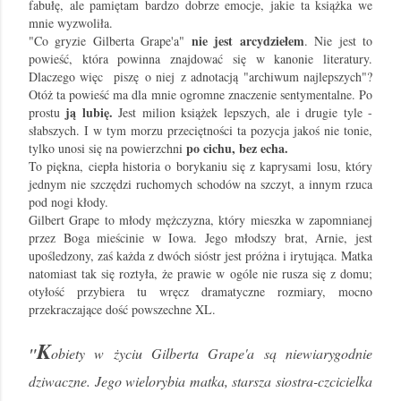
fabułę, ale pamiętam bardzo dobrze emocje, jakie ta książka we
mnie wyzwoliła.
nie jest arcydziełem
"Co gryzie Gilberta Grape'a"
. Nie jest to
powieść, która powinna znajdować się w kanonie literatury.
Dlaczego więc piszę
o niej
z adnotacją "archiwum najlepszych"?
Otóż ta powieść ma dla mnie ogromne znaczenie sentymentalne. Po
ją lubię.
prostu
Jest milion książek lepszych, ale i drugie tyle -
słabszych. I w tym morzu przeciętności ta pozycja jakoś nie tonie,
po cichu, bez echa.
tylko unosi się na powierzchni
To piękna, ciepła historia o borykaniu się z kaprysami losu, który
jednym nie szczędzi ruchomych schodów na szczyt, a innym rzuca
pod nogi kłody.
Gilbert Grape to młody mężczyzna, który mieszka w zapomnianej
przez Boga mieścinie w Iowa. Jego młodszy brat, Arnie, jest
upośledzony, zaś każda z dwóch sióstr jest próżna i irytująca. Matka
natomiast tak się roztyła, że prawie w ogóle nie rusza się z domu;
otyłość przybiera tu wręcz dramatyczne rozmiary, mocno
przekraczające dość powszechne XL.
K
"
obiety w życiu Gilberta Grape'a są niewiarygodnie
dziwaczne. Jego wielorybia matka, starsza siostra-czcicielka