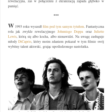
rewelacyjna, zaś w połączeniu z ekranizacją zapada głęboko w
pamięć.
***
W
1993 roku wyszedł
film pod tym samym tytułem
. Fantastyczna
rola jak zwykle rewelacyjnego
Johnniego Deppa
oraz
Juliette
Lewis
, którą się albo kocha, albo nienawidzi. Na uwagę zasługuje
młody
DiCaprio
, który moim zdaniem
pokazał
w tym filmie
swój
wybitny talent aktorski,
grając upośledzonego nastolatka.