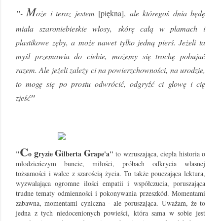
M
"
-
oże i teraz jestem
[piękna],
ale któregoś dnia będę
miała szaroniebieskie włosy, skórę całą w plamach i
plastikowe zęby, a może nawet tylko jedną pierś. Jeżeli ta
myśl przemawia do ciebie, możemy się trochę pobujać
razem. Ale jeżeli zależy ci na powierzchowności, na urodzie,
to mogę się po prostu odwrócić, odgryźć ci głowę i cię
zjeść
"
C
g
G
G
"
o
ryzie
ilberta
rape'a"
to wzruszająca, ciepła historia o
młodzieńczym buncie, miłości, próbach odkrycia własnej
tożsamości i walce z szarością życia. To także pouczająca lektura,
wyzwalająca ogromne ilości empatii i współczucia, poruszająca
trudne tematy odmienności i pokonywania przeszkód. Momentami
zabawna, momentami cyniczna - ale poruszająca. Uważam, że to
jedna z tych niedocenionych powieści, która sama w sobie jest