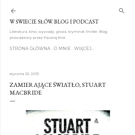
Przejdź do głównej zawartości
W ŚWIECIE SŁÓW. BLOG I PODCAST
Literatura, kino, wywiady, groza, kryminał, thriller. Blog
prowadzony przez Paulinę Król.
STRONA GŁÓWNA
O MNIE
WIĘCEJ…
stycznia 25, 2013
ZAMIERAJĄCE ŚWIATŁO, STUART
MACBRIDE