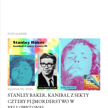
P
POPULARNE
r
z
e
ś
l
i
j
k
o
stycznia 09, 2024
m
STANLEY BAKER, KANIBAL Z SEKTY
e
CZTERY PI [MORDERSTWO W
n
YELLOWSTONE]