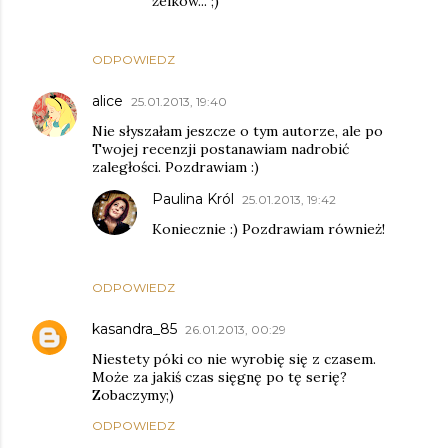
żelków... ;)
ODPOWIEDZ
alice
25.01.2013, 19:40
Nie słyszałam jeszcze o tym autorze, ale po
Twojej recenzji postanawiam nadrobić
zaległości. Pozdrawiam :)
Paulina Król
25.01.2013, 19:42
Koniecznie :) Pozdrawiam również!
ODPOWIEDZ
kasandra_85
26.01.2013, 00:29
Niestety póki co nie wyrobię się z czasem.
Może za jakiś czas sięgnę po tę serię?
Zobaczymy;)
ODPOWIEDZ