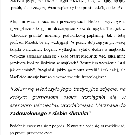
świerzbi język, ponieważ intryga rozwiązuje się w fajny, spójny
sposób, ale oszczędzę Wam paplaniny i po prostu odeślę do książki.
Ale, nim w szale zaczniecie przeczesywać biblioteki i wykupywać
egzemplarze z księgarni, doczepię się znów do języka. Tak, jak w
"Chłodzie granitu" mieliśmy podwórkową paplaninę, tak i tutaj
profesor Miodek by się wzdrygnął. W poście dotyczącym pierwszej
książki o sierżancie Loganie wytknęłam cytat o śledziu w majtkach.
jaką
Wówczas zastanawiałam się - skąd Stuart MacBride wie,
minę
przybiera ktoś ze śledziem w majtkach? Rozumiem wyrażenie "stał
jak oniemiały", "wyglądał, jakby go piorun strzelił" i tak dalej, ale
MacBride stosuje bardzo ciekawe związki frazeologiczne.
"Kolumnę wieńczyło jego tradycyjne zdjęcie, na
którym gumowata twarz rozciągała się w
szerokim uśmiechu, upodabniając Marshalla do
zadowolonego z siebie ślimaka"
Podobnie rzecz ma się z pogodą. Nawet nie będę się tu roztkliwiać,
po prostu przytoczę cytat: