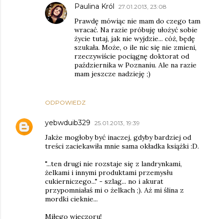
Paulina Król
27.01.2013, 23:08
Prawdę mówiąc nie mam do czego tam
wracać. Na razie próbuję ułożyć sobie
życie tutaj, jak nie wyjdzie... cóż, będę
szukała. Może, o ile nic się nie zmieni,
rzeczywiście pociągnę doktorat od
października w Poznaniu. Ale na razie
mam jeszcze nadzieję ;)
ODPOWIEDZ
yebwduib329
25.01.2013, 19:39
Jakże mogłoby być inaczej, gdyby bardziej od
treści zaciekawiła mnie sama okładka książki :D.
"...ten drugi nie rozstaje się z landrynkami,
żelkami i innymi produktami przemysłu
cukierniczego..." - szlag... no i akurat
przypomniałaś mi o żelkach ;). Aż mi ślina z
mordki cieknie...
Miłego wieczoru!