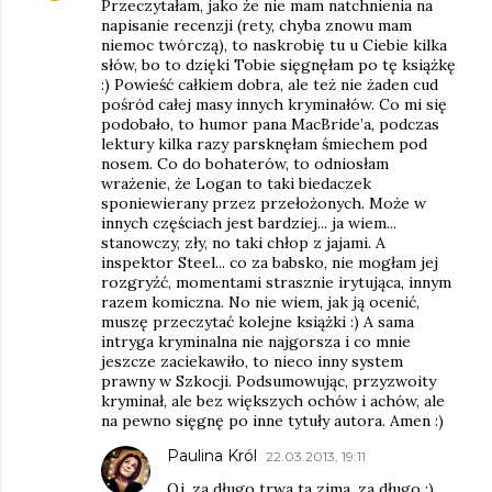
Przeczytałam, jako że nie mam natchnienia na
napisanie recenzji (rety, chyba znowu mam
niemoc twórczą), to naskrobię tu u Ciebie kilka
słów, bo to dzięki Tobie sięgnęłam po tę książkę
:) Powieść całkiem dobra, ale też nie żaden cud
pośród całej masy innych kryminałów. Co mi się
podobało, to humor pana MacBride’a, podczas
lektury kilka razy parsknęłam śmiechem pod
nosem. Co do bohaterów, to odniosłam
wrażenie, że Logan to taki biedaczek
sponiewierany przez przełożonych. Może w
innych częściach jest bardziej... ja wiem...
stanowczy, zły, no taki chłop z jajami. A
inspektor Steel... co za babsko, nie mogłam jej
rozgryźć, momentami strasznie irytująca, innym
razem komiczna. No nie wiem, jak ją ocenić,
muszę przeczytać kolejne książki :) A sama
intryga kryminalna nie najgorsza i co mnie
jeszcze zaciekawiło, to nieco inny system
prawny w Szkocji. Podsumowując, przyzwoity
kryminał, ale bez większych ochów i achów, ale
na pewno sięgnę po inne tytuły autora. Amen :)
Paulina Król
22.03.2013, 19:11
Oj, za długo trwa ta zima, za długo :)