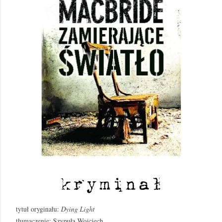
tytuł oryginału:
Dying Light
tłumaczenie: Szypuła Wojciech