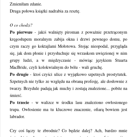
Zmieniłam zdanie.
Druga połowa książki nadrabia za resztę.
O co chodzi?
Po pierwsze
- jakiś walnięty piroman z poważnie przetrąconym
kręgosłupem moralnym zabija okna i drzwi pewnego domu, po
czym raczy go koktajlami Mołotowa. Stojąc nieopodal, przygląda
się, jak dom płonie i przysłuchuje się wrzaskom uwięzionej w nim
grupy ludzi, a w międzyczasie - mówiąc językiem Stuarta
MacBride, czyli kolokwialnym do bólu - wali gruchę.
Po drugie
- ktoś czyści ulice z wyjątkowo szpetnych prostytutek.
Szpetnych nie tylko ze względu na obraną profesję, ale dosłownie z
twarzy. Brzydule padają jak muchy i zostają znalezione... pobite na
śmierć.
Po trzecie
- w walizce w środku lasu znaleziono owłosionego
trupa. Owłosienie ma tu kluczowe znaczenie, ofiarą bowiem jest
labrador.
Czy coś łączy te zbrodnie? Co będzie dalej? Ach, bardzo mnie