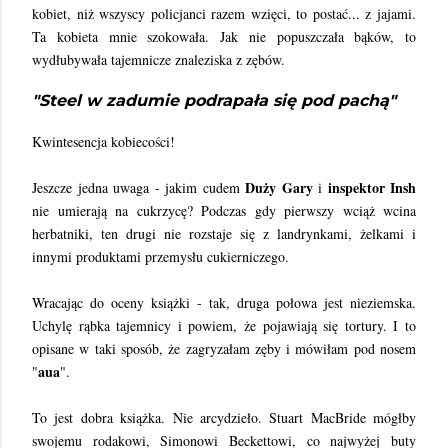
kobiet, niż wszyscy policjanci razem wzięci, to postać... z jajami.
Ta kobieta mnie szokowała. Jak nie popuszczała bąków, to
wydłubywała tajemnicze znaleziska z zębów.
"Steel w zadumie podrapała się pod pachą"
Kwintesencja kobiecości!
Duży Gary
inspektor Insh
Jeszcze jedna uwaga - jakim cudem
i
nie umierają na cukrzycę? Podczas gdy pierwszy wciąż wcina
herbatniki, ten drugi nie rozstaje się z landrynkami, żelkami i
innymi produktami przemysłu cukierniczego.
Wracając do oceny książki - tak, druga połowa jest nieziemska.
Uchylę rąbka tajemnicy i powiem, że pojawiają się tortury. I to
opisane w taki sposób, że zagryzałam zęby i mówiłam pod nosem
aua
"
".
To jest dobra książka. Nie arcydzieło. Stuart MacBride mógłby
swojemu rodakowi, Simonowi Beckettowi, co najwyżej buty