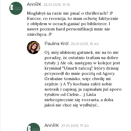
AnnRK
25.01.2013, 19:13
Mogłabyś na razie nie pisać o thrillerach? :P
Kurcze, co recenzja, to mam ochotę faktycznie
z obłędem w oczach ganiać po bibliotece. I
nawet poziom hard personifikacji mnie nie
zniechęca. :P
Paulina Król
25.01.2013, 19:40
Oj, mój ulubiony gatunek, nic na to nie
poradzę, że ostatnio trafiam na dobre
tytuły ;) Ale ok, następny w kolejce jest
kryminał "Umarli tańczą", który dzisiaj
przyszedł do mnie pocztą od Agory.
Grubaśne tomisko, więc chwilę mi
zejdzie :) A Ty kochana załóż sobie
notesik i zapisuj, ja zapisałam już sporo
tytułów od Ciebie... ;) Lista
niebezpiecznie się rozrasta, a doba
jakoś nie chce się wydłużyć...
AnnRK
27.01.2013, 17:20