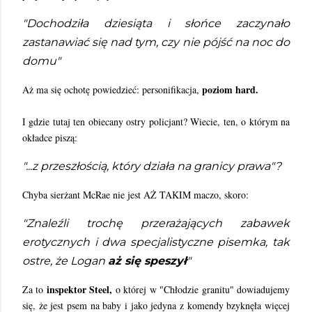
"Dochodziła dziesiąta i słońce zaczynało
zastanawiać się nad tym, czy nie pójść na noc do
domu"
poziom hard.
Aż ma się ochotę powiedzieć: personifikacja,
I gdzie tutaj ten obiecany ostry policjant? Wiecie, ten, o którym na
okładce piszą:
"...z przeszłością, który działa na granicy prawa"?
Chyba sierżant McRae nie jest AŻ TAKIM maczo, skoro:
"Znaleźli trochę przerażających zabawek
erotycznych i dwa specjalistyczne pisemka, tak
ostre, że Logan
aż się speszył
"
inspektor Steel,
Za to
o której w "Chłodzie granitu" dowiadujemy
się, że jest psem na baby i jako jedyna z komendy bzyknęła więcej