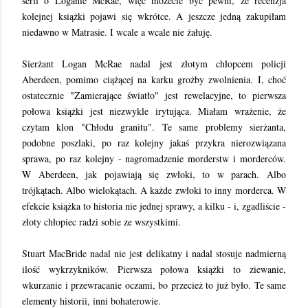
serii o Loganie McRae, więc możecie być pewni, że recenzja
kolejnej książki pojawi się wkrótce. A jeszcze jedną zakupiłam
niedawno w Matrasie. I wcale a wcale nie żałuję.
Sierżant Logan McRae nadal jest złotym chłopcem policji
Aberdeen, pomimo ciążącej na karku grożby zwolnienia. I, choć
ostatecznie "Zamierające światło" jest rewelacyjne, to pierwsza
połowa książki jest niezwykle irytująca. Miałam wrażenie, że
czytam klon "Chłodu granitu". Te same problemy sierżanta,
podobne poszlaki, po raz kolejny jakaś przykra nierozwiązana
sprawa, po raz kolejny - nagromadzenie morderstw i morderców.
W Aberdeen, jak pojawiają się zwłoki, to w parach. Albo
trójkątach. Albo wielokątach. A każde zwłoki to inny morderca. W
efekcie książka to historia nie jednej sprawy, a kilku - i, zgadliście -
złoty chłopiec radzi sobie ze wszystkimi.
Stuart MacBride nadal nie jest delikatny i nadal stosuje nadmierną
ilość wykrzykników. Pierwsza połowa książki to ziewanie,
wkurzanie i przewracanie oczami, bo przecież to już było. Te same
elementy historii, inni bohaterowie.