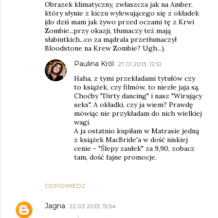
Obrazek klimatyczny, zwłaszcza jak na Amber,
który słynie z kiczu wylewającego się z okładek
(do dziś mam jak żywo przed oczami tę z Krwi
Zombie...przy okazji, tłumaczy też mają
słabiutkich...co za mądrala przetłumaczył
Bloodstone na Krew Zombie? Ugh...).
Paulina Król
27.01.2013, 12:51
Haha, z tymi przekładami tytułów czy
to książek, czy filmów, to niezłe jaja są.
Choćby "Dirty dancing" i nasz "Wirujący
seks". A okładki, czy ja wiem? Prawdę
mówiąc nie przykładam do nich wielkiej
wagi.
A ja ostatnio kupiłam w Matrasie jedną
z książek MacBride'a w dość niskiej
cenie - "Ślepy zaułek" za 9,90, zobacz
tam, dość fajne promocje.
ODPOWIEDZ
Jagna
22.03.2013, 15:54