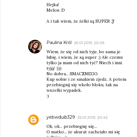
Hejka!
Melon :D
A i tak wiem, że żelki są SUPER ;]!
Paulina Król
25.01.2013, 20:05
Wiem, że się od nich tyje, bo sama je
lubię, i wiem, że są super ;) Ale czemu
tylko ja mam od nich tyć? Niech i inni
tyją! :)))
No dobra... SMACZNEGO.
Kup sobie i ze smakiem zjedz. A potem
przebiegnij się wkoło bloku, tak na
wszelki wypadek.
:)
yebwduib329
25.01.2013, 20:42
Ok, ok... przebiegnę się...
O matko... że akurat zachciało mi się