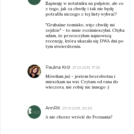
Zapisuję w notatniku na pulpicie, ale co
z tego, jak za chwilę i tak nie będę
potrafiła niczego z tej listy wybrać?
"Grubaśne tomisko, więc chwilę mi
zejdzie" - to mnie rozśmieszyłaś. Chyba
udam, że przeoczyłam najnowszą
recenzję, która ukazała się DWA dni po
tym stwierdzeniu.
Paulina Król
27.01.2013, 17:35
Mówiłam już - jestem bezrobotna i
mieszkam na wsi. Czytam od rana do
wieczora, nie robię nic innego :)
AnnRK
27.01.2013, 20:30
A nie chcesz wrócić do Poznania?