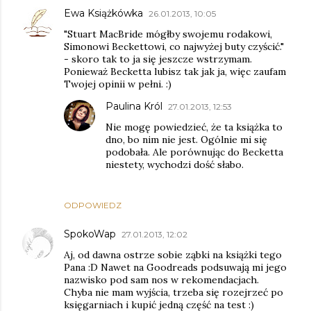
Ewa Książkówka
26.01.2013, 10:05
"Stuart MacBride mógłby swojemu rodakowi,
Simonowi Beckettowi, co najwyżej buty czyścić."
- skoro tak to ja się jeszcze wstrzymam.
Ponieważ Becketta lubisz tak jak ja, więc zaufam
Twojej opinii w pełni. :)
Paulina Król
27.01.2013, 12:53
Nie mogę powiedzieć, że ta książka to
dno, bo nim nie jest. Ogólnie mi się
podobała. Ale porównując do Becketta
niestety, wychodzi dość słabo.
ODPOWIEDZ
SpokoWap
27.01.2013, 12:02
Aj, od dawna ostrze sobie ząbki na książki tego
Pana :D Nawet na Goodreads podsuwają mi jego
nazwisko pod sam nos w rekomendacjach.
Chyba nie mam wyjścia, trzeba się rozejrzeć po
księgarniach i kupić jedną część na test :)