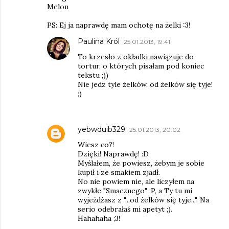
Melon
PS: Ej ja naprawdę mam ochotę na żelki :3!
Paulina Król
25.01.2013, 19:41
To krzesło z okładki nawiązuje do
tortur, o których pisałam pod koniec
tekstu ;))
Nie jedz tyle żelków, od żelków się tyje!
;)
yebwduib329
25.01.2013, 20:02
Wiesz co?!
Dzięki! Naprawdę! :D
Myślałem, że powiesz, żebym je sobie
kupił i ze smakiem zjadł.
No nie powiem nie, ale liczyłem na
zwykłe "Smacznego" ;P, a Ty tu mi
wyjeżdżasz z "...od żelków się tyje...". Na
serio odebrałaś mi apetyt ;).
Hahahaha ;3!