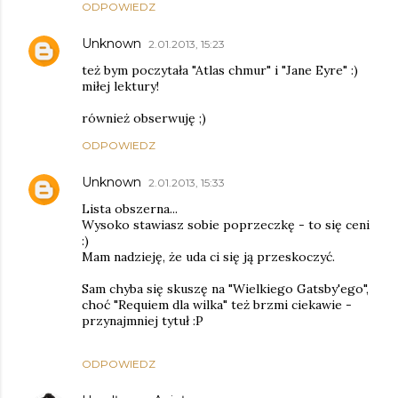
ODPOWIEDZ
Unknown
2.01.2013, 15:23
też bym poczytała "Atlas chmur" i "Jane Eyre" :)
miłej lektury!
również obserwuję ;)
ODPOWIEDZ
Unknown
2.01.2013, 15:33
Lista obszerna...
Wysoko stawiasz sobie poprzeczkę - to się ceni
:)
Mam nadzieję, że uda ci się ją przeskoczyć.
Sam chyba się skuszę na "Wielkiego Gatsby'ego",
choć "Requiem dla wilka" też brzmi ciekawie -
przynajmniej tytuł :P
ODPOWIEDZ