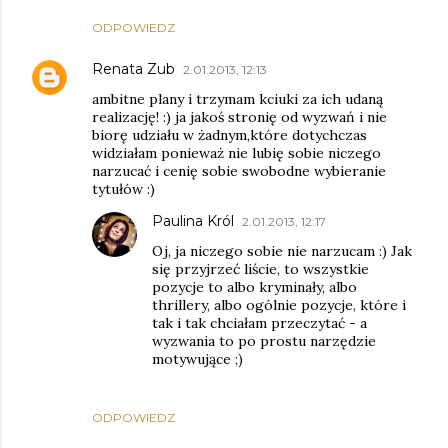
ODPOWIEDZ
Renata Zub
2.01.2013, 12:13
ambitne plany i trzymam kciuki za ich udaną
realizację! :) ja jakoś stronię od wyzwań i nie
biorę udziału w żadnym,które dotychczas
widziałam ponieważ nie lubię sobie niczego
narzucać i cenię sobie swobodne wybieranie
tytułów :)
Paulina Król
2.01.2013, 12:17
Oj, ja niczego sobie nie narzucam :) Jak
się przyjrzeć liście, to wszystkie
pozycje to albo kryminały, albo
thrillery, albo ogólnie pozycje, które i
tak i tak chciałam przeczytać - a
wyzwania to po prostu narzędzie
motywujące ;)
ODPOWIEDZ