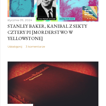
j
k
o
stycznia 09, 2024
m
STANLEY BAKER, KANIBAL Z SEKTY
e
CZTERY PI [MORDERSTWO W
n
YELLOWSTONE]
t
a
Udostępnij
3 komentarze
r
z