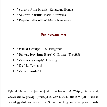
Sprawa Niny Frank
"
" Katarzyna Bonda
Nakarmić wilki
"
" Maria Nurowska
Requiem dla wilka
"
" Maria Nurowska
Bez-wyzwaniowe:
Wielki Gatsby
"
" F. S. Fitzgerald
Dziwne losy Jane Eyre
"
" C. Bronte
(Z półki)
Zanim cię znajdę
"
" J. Irving
Zły
"
" L. Tyrmand
Zabić drozda
"
" H. Lee
Tyle deklaracji, a jak wyjdzie... zobaczymy! Wątpię, że uda się
wszystkie 18 pozycji przeczytać, wszak czeka mnie w tym miesiącu
ponadtygodniowy wyjazd do Szczecina i egzamin na prawo jazdy,