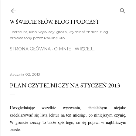
Przejdź do głównej zawartości
W ŚWIECIE SŁÓW. BLOG I PODCAST
Literatura, kino, wywiady, groza, kryminał, thriller. Blog
prowadzony przez Paulinę Król.
STRONA GŁÓWNA
O MNIE
WIĘCEJ…
stycznia 02, 2013
PLAN CZYTELNICZY NA STYCZEŃ 2013
Uwzględniając wszelkie wyzwania, chciałabym niejako
zadeklarować się listą lektur na ten miesiąc, co niniejszym czynię.
W gruncie rzeczy to także spis tego, co się pojawi w najbliższym
czasie.