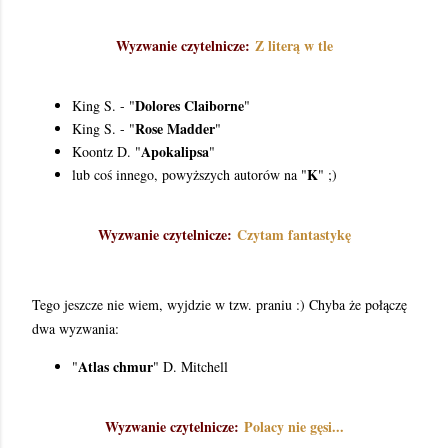
Wyzwanie czytelnicze:
Z literą w tle
Dolores Claiborne
King S. - "
"
Rose Madder
King S. - "
"
Apokalipsa
Koontz D. "
"
K
lub coś innego, powyższych autorów na "
" ;)
Wyzwanie czytelnicze:
Czytam fantastykę
Tego jeszcze nie wiem, wyjdzie w tzw. praniu :) Chyba że połączę
dwa wyzwania:
Atlas chmur
"
" D. Mitchell
Wyzwanie czytelnicze:
Polacy nie gęsi...