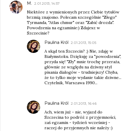
M.
2.01.2013, 14:57
Niektóre z wymienionych przez Ciebie tytułów
brzmią znajomo. Polecam szczególnie "Złego"
Tyrmanda, "Atlas chmur" oraz "Zabić drozda".
Powodzenia na egzaminie:) Zdajesz w
Szczecinie?
Paulina Król
2.01.2013, 15:05
A skąd ten Szczecin? ;) Nie, zdaję w
Białymstoku. Dziękuję za "powodzenia",
przyda się! "Zły" mnie trochę przeraża,
głównie ze względu na dziwny styl
pisania dialogów - trudniejszy! Chyba,
że to tylko moje wydanie takie dziwne...
Czytelnik, Warszawa 1990...
Paulina Król
2.01.2013, 16:46
Ach, wiem już - nie, wyjazd do
Szczecina to podróż z przyjemności,
zaś egzamin - tydzień wcześniej -
raczej do przyjemnych nie należy :)