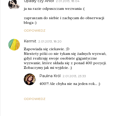
Upadły czy Anioł
2.01.2013, 18:04
ja na razie odpuszczam wezwania :(
zapraszam do siebie i zachęcam do obserwacji
bloga :)
ODPOWIEDZ
Kermit
2.01.2013, 18:20
Zapowiada się ciekawie. ;D
Niestety póki co nie tykam się żadnych wyzwań,
gdyż realizuję swoje osobiste gigantyczne
wyzwanie, które składa się z ponad 400 pozycji.
Zobaczymy jak mi wyjdzie. ;)
Paulina Król
2.01.2013, 23:33
400?! Ale chyba nie na jeden rok... ;)
ODPOWIEDZ