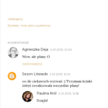
Udostępnij
Etykiety:
Inne
plan czytelniczy
KOMENTARZE
Agnieszka Deja
2.01.2013, 12:00
Wow, ale plany :O
ODPOWIEDZ
Sezon Literacki
2.01.2013, 12:10
oo ile ciekawych wyzwań :) Trzymam kciuki
żebyś zrealizowała wszystkie plany!
Paulina Król
2.01.2013, 12:18
Dzięki!