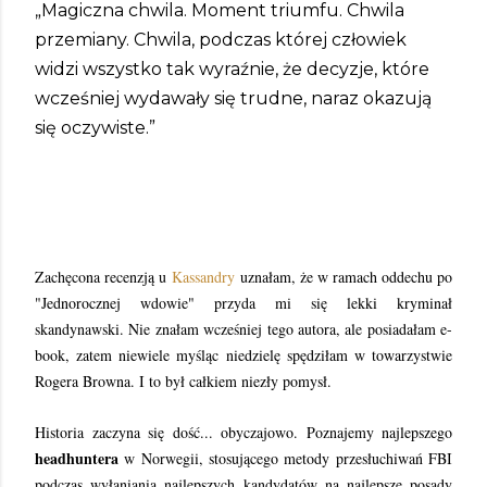
„Magiczna chwila. Moment triumfu. Chwila
przemiany. Chwila, podczas której człowiek
widzi wszystko tak wyraźnie, że decyzje, które
wcześniej wydawały się trudne, naraz okazują
się oczywiste.”
Zachęcona recenzją u
Kassandry
uznałam, że w ramach oddechu po
"Jednorocznej wdowie" przyda mi się lekki kryminał
skandynawski. Nie znałam wcześniej tego autora, ale posiadałam e-
book, zatem niewiele myśląc niedzielę spędziłam w towarzystwie
Rogera Browna. I to był całkiem niezły pomysł.
Historia zaczyna się dość... obyczajowo. Poznajemy najlepszego
headhuntera
w Norwegii, stosującego metody przesłuchiwań FBI
podczas wyłaniania
najlepszych
kandydatów na
najlepsze
posady