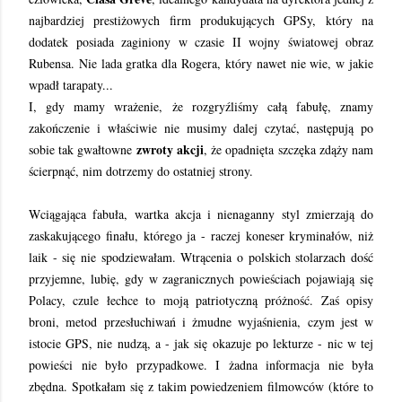
najbardziej prestiżowych firm produkujących GPSy, który na
dodatek posiada zaginiony w czasie II wojny światowej obraz
Rubensa. Nie lada gratka dla Rogera, który nawet nie wie, w jakie
wpadł tarapaty...
I, gdy mamy wrażenie, że rozgryźliśmy całą fabułę, znamy
zakończenie i właściwie nie musimy dalej czytać, następują po
zwroty akcji
sobie tak gwałtowne
, że opadnięta szczęka zdąży nam
ścierpnąć, nim dotrzemy do ostatniej strony.
Wciągająca fabuła, wartka akcja i nienaganny styl zmierzają do
zaskakującego finału, którego ja - raczej koneser kryminałów, niż
laik - się nie spodziewałam. Wtrącenia o polskich stolarzach dość
przyjemne, lubię, gdy w zagranicznych powieściach pojawiają się
Polacy, czule łechce to moją patriotyczną próżność. Zaś opisy
broni, metod przesłuchiwań i żmudne wyjaśnienia, czym jest w
istocie GPS, nie nudzą, a - jak się okazuje po lekturze - nic w tej
powieści nie było przypadkowe. I żadna informacja nie była
zbędna. Spotkałam się z takim powiedzeniem filmowców (które to