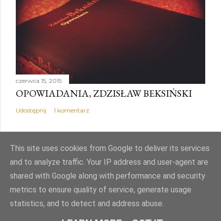
czerwca 15, 2015
OPOWIADANIA, ZDZISŁAW BEKSIŃSKI
Udostępnij
1 komentarz
This site uses cookies from Google to deliver its services
and to analyze traffic. Your IP address and user-agent are
Obsługiwane przez usługę Blogger
shared with Google along with performance and security
metrics to ensure quality of service, generate usage
Autor obrazów motywu:
Mae Burke
statistics, and to detect and address abuse.
© PJK