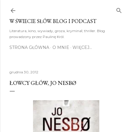
Przejdź do głównej zawartości
W ŚWIECIE SŁÓW. BLOG I PODCAST
Literatura, kino, wywiady, groza, kryminał, thriller. Blog
prowadzony przez Paulinę Król.
STRONA GŁÓWNA
O MNIE
WIĘCEJ…
grudnia 30, 2012
ŁOWCY GŁÓW, JO NESBØ