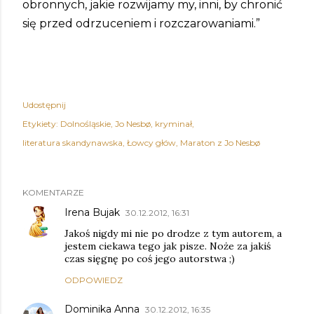
obronnych, jakie rozwijamy my, inni, by chronić
się przed odrzuceniem i rozczarowaniami.”
Udostępnij
Etykiety:
Dolnośląskie
Jo Nesbø
kryminał
literatura skandynawska
Łowcy głów
Maraton z Jo Nesbø
KOMENTARZE
Irena Bujak
30.12.2012, 16:31
Jakoś nigdy mi nie po drodze z tym autorem, a
jestem ciekawa tego jak pisze. Noże za jakiś
czas sięgnę po coś jego autorstwa ;)
ODPOWIEDZ
Dominika Anna
30.12.2012, 16:35