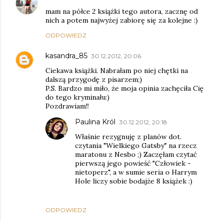
mam na półce 2 książki tego autora, zacznę od
nich a potem najwyżej zabiorę się za kolejne :)
ODPOWIEDZ
kasandra_85
30.12.2012, 20:06
Ciekawa książki. Nabrałam po niej chętki na
dalszą przygodę z pisarzem;)
P.S. Bardzo mi miło, że moja opinia zachęciła Cię
do tego kryminału:)
Pozdrawiam!!
Paulina Król
30.12.2012, 20:18
Właśnie rezygnuję z planów dot.
czytania "Wielkiego Gatsby" na rzecz
maratonu z Nesbo ;) Zaczęłam czytać
pierwszą jego powieść "Człowiek -
nietoperz", a w sumie seria o Harrym
Hole liczy sobie bodajże 8 książek :)
ODPOWIEDZ