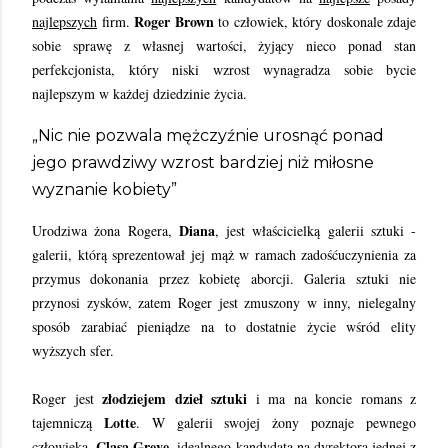
Roger Brown
najlepszych
firm.
to człowiek, który doskonale zdaje
sobie sprawę z własnej wartości, żyjący nieco ponad stan
perfekcjonista, który niski wzrost wynagradza sobie bycie
najlepszym w każdej dziedzinie życia.
„Nic nie pozwala mężczyźnie urosnąć ponad
jego prawdziwy wzrost bardziej niż miłosne
wyznanie kobiety”
Diana
Urodziwa żona Rogera,
, jest właścicielką galerii sztuki -
galerii, którą sprezentował jej mąż w ramach zadośćuczynienia za
przymus dokonania przez kobietę aborcji. Galeria sztuki nie
przynosi zysków, zatem Roger jest zmuszony w inny, nielegalny
sposób zarabiać pieniądze na to dostatnie życie wśród elity
wyższych sfer.
złodziejem dzieł sztuki
Roger jest
i ma na koncie romans z
Lotte
tajemniczą
. W galerii swojej żony poznaje pewnego
Clasa Greve
człowieka,
, idealnego kandydata na dyrektora jednej z