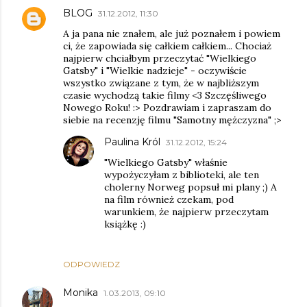
BLOG
31.12.2012, 11:30
A ja pana nie znałem, ale już poznałem i powiem
ci, że zapowiada się całkiem całkiem... Chociaż
najpierw chciałbym przeczytać "Wielkiego
Gatsby" i "Wielkie nadzieje" - oczywiście
wszystko związane z tym, że w najbliższym
czasie wychodzą takie filmy <3 Szczęśliwego
Nowego Roku! :> Pozdrawiam i zapraszam do
siebie na recenzję filmu "Samotny mężczyzna" ;>
Paulina Król
31.12.2012, 15:24
"Wielkiego Gatsby" właśnie
wypożyczyłam z biblioteki, ale ten
cholerny Norweg popsuł mi plany ;) A
na film również czekam, pod
warunkiem, że najpierw przeczytam
książkę :)
ODPOWIEDZ
Monika
1.03.2013, 09:10