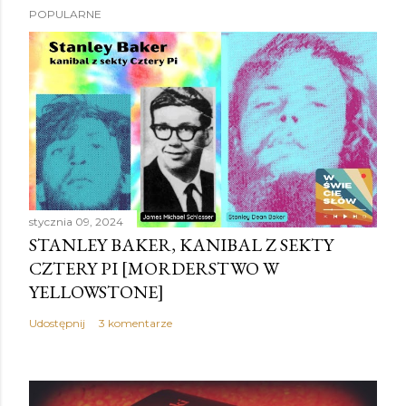
POPULARNE
r
z
e
ś
l
i
j
k
o
stycznia 09, 2024
m
STANLEY BAKER, KANIBAL Z SEKTY
e
CZTERY PI [MORDERSTWO W
n
YELLOWSTONE]
t
a
Udostępnij
3 komentarze
r
z