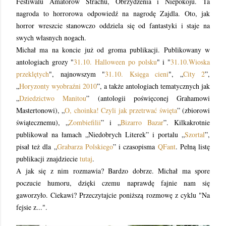
Festiwalu Amatorów Strachu, Obrzydzenia i Niepokoju. Ta
nagroda to horrorowa odpowiedź na nagrodę Zajdla. Oto, jak
horror wreszcie stanowczo oddziela się od fantastyki i staje na
swych własnych nogach.
Michał ma na koncie już od groma publikacji. Publikowany w
antologiach grozy "
31.10. Halloween po polsku
" i "
31.10.Wioska
przeklętych
", najnowszym "
31.10. Księga cieni
", „
City 2
”,
„
Horyzonty wyobraźni 2010
”, a także antologiach tematycznych jak
„
Dziedzictwo Manitou
” (antologii poświęconej Grahamowi
Mastertonowi), „
O, choinka! Czyli jak przetrwać święta
” (zbiorowi
świątecznemu), „
Zombiefilii
” i „
Bizarro Bazar
”. Kilkakrotnie
publikował na łamach „Niedobrych Literek” i portalu „
Szortal
”,
pisał też dla „
Grabarza Polskiego
” i czasopisma
QFant
. Pełną listę
publikacji znajdziecie
tutaj
.
A jak się z nim rozmawia? Bardzo dobrze. Michał ma spore
poczucie humoru, dzięki czemu naprawdę fajnie nam się
gaworzyło. Ciekawi? Przeczytajcie poniższą rozmowę z cyklu "Na
fejsie z...".