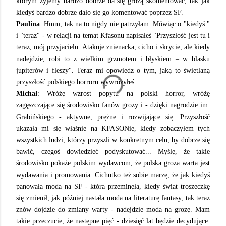
którym żyjemy bardzo dobrze da się grozą skomentować, tak jak
kiedyś bardzo dobrze dało się go komentować poprzez SF.
Paulina
: Hmm, tak na to nigdy nie patrzyłam. Mówiąc o "kiedyś "
i "teraz" - w relacji na temat Kfasonu napisałeś "Przyszłość jest tu i
teraz, mój przyjacielu. Atakuje znienacka, cicho i skrycie, ale kiedy
nadejdzie, robi to z wielkim grzmotem i błyskiem – w blasku
jupiterów i fleszy". Teraz mi opowiedz o tym, jaką to świetlaną
przyszłość polskiego horroru wywróżyłeś.
Michał
: Wróżę wzrost popytu na polski horror, wróżę
zagęszczające się środowisko fanów grozy i - dzięki nagrodzie im.
Grabińskiego - aktywne, prężne i rozwijające się. Przyszłość
ukazała mi się właśnie na KFASONie, kiedy zobaczyłem tych
wszystkich ludzi, którzy przyszli w konkretnym celu, by dobrze się
bawić, czegoś dowiedzieć podyskutować... Myślę, że takie
środowisko pokaże polskim wydawcom, że polska groza warta jest
wydawania i promowania. Cichutko też sobie marzę, że jak kiedyś
panowała moda na SF - która przeminęła, kiedy świat troszeczkę
się zmienił, jak później nastała moda na literaturę fantasy, tak teraz
znów dojdzie do zmiany warty - nadejdzie moda na grozę. Mam
takie przeczucie, że następne pięć - dziesięć lat będzie decydujące.