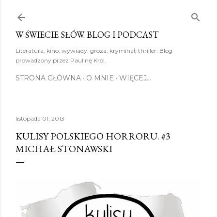
Przejdź do głównej zawartości
W ŚWIECIE SŁÓW. BLOG I PODCAST
Literatura, kino, wywiady, groza, kryminał, thriller. Blog
prowadzony przez Paulinę Król.
STRONA GŁÓWNA
O MNIE
WIĘCEJ…
listopada 01, 2013
KULISY POLSKIEGO HORRORU. #3
MICHAŁ STONAWSKI