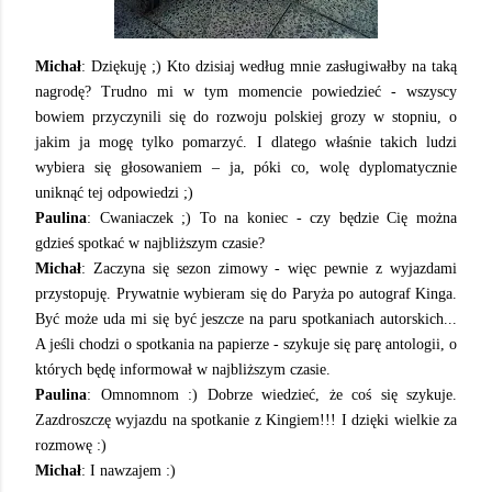
Michał
: Dziękuję ;) Kto dzisiaj według mnie zasługiwałby na taką
nagrodę? Trudno mi w tym momencie powiedzieć - wszyscy
bowiem przyczynili się do rozwoju polskiej grozy w stopniu, o
jakim ja mogę tylko pomarzyć. I dlatego właśnie takich ludzi
wybiera się głosowaniem – ja, póki co, wolę dyplomatycznie
uniknąć tej odpowiedzi ;)
Paulina
: Cwaniaczek ;) To na koniec - czy będzie Cię można
gdzieś spotkać w najbliższym czasie?
Michał
: Zaczyna się sezon zimowy - więc pewnie z wyjazdami
przystopuję. Prywatnie wybieram się do Paryża po autograf Kinga.
Być może uda mi się być jeszcze na paru spotkaniach autorskich...
A jeśli chodzi o spotkania na papierze - szykuje się parę antologii, o
których będę informował w najbliższym czasie.
Paulina
: Omnomnom :) Dobrze wiedzieć, że coś się szykuje.
Zazdroszczę wyjazdu na spotkanie z Kingiem!!! I dzięki wielkie za
rozmowę :)
Michał
: I nawzajem :)