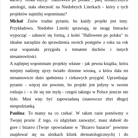
antologii, stała obecność na Niedobrych Literkach - który z tych
projektów najmilej wspominasz?
Michał
: Znów trudne pytanie, bo każdy projekt jest inny.
Przykładowo, Niedobre Literki sprawiają, że mogę literacko
wypocząć - zabawić się formą, z kolei "Halloween po polsku" to
idealne narzędzie do sprawdzenia swoich postępów z roku na rok
oraz wspaniała przygoda z tematem duchów i innych
niesamowitości.
A najlepiej wspominam projekty własne - jak pewna książka, która
miejmy nadzieję ujrzy światło dzienne wiosną, a która dała mi
niesamowicie dużo spełnienia i ciekawych przygód. Uprzedzając
pytanie - więcej nie powiem, bo projekt jest jedyny w swoim
rodzaju i - o ile się nie mylę - czegoś takiego w Polsce jeszcze nie
było. Musi więc być zapowiadaną (stanowczo zbyt długo)
niespodzianką.
Paulina
: To mamy na co czekać. W takim razie pomówmy o
Twojej prozie. Z tego, co zdążyłam zauważyć, masz słabość do
gore i bizarro (Twoje opowiadanie w "Bizarro bazarze" powinno
znajdować się na ulotkach klinik dermatologicznych) i do