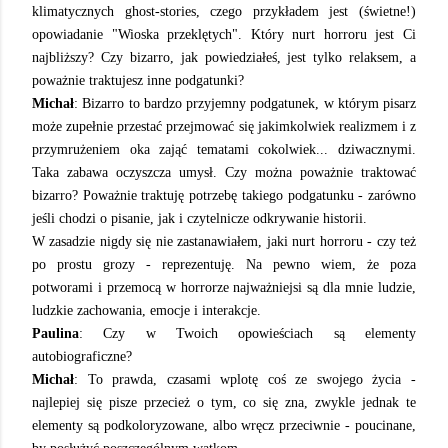
klimatycznych ghost-stories, czego przykładem jest (świetne!)
opowiadanie "Wioska przeklętych". Który nurt horroru jest Ci
najbliższy? Czy bizarro, jak powiedziałeś, jest tylko relaksem, a
poważnie traktujesz inne podgatunki?
Michał
: Bizarro to bardzo przyjemny podgatunek, w którym pisarz
może zupełnie przestać przejmować się jakimkolwiek realizmem i z
przymrużeniem oka zająć tematami cokolwiek... dziwacznymi.
Taka zabawa oczyszcza umysł. Czy można poważnie traktować
bizarro? Poważnie traktuję potrzebę takiego podgatunku - zarówno
jeśli chodzi o pisanie, jak i czytelnicze odkrywanie historii.
W zasadzie nigdy się nie zastanawiałem, jaki nurt horroru - czy też
po prostu grozy - reprezentuję. Na pewno wiem, że poza
potworami i przemocą w horrorze najważniejsi są dla mnie ludzie,
ludzkie zachowania, emocje i interakcje.
Paulina
: Czy w Twoich opowieściach są elementy
autobiograficzne?
Michał
: To prawda, czasami wplotę coś ze swojego życia -
najlepiej się pisze przecież o tym, co się zna, zwykle jednak te
elementy są podkoloryzowane, albo wręcz przeciwnie - poucinane,