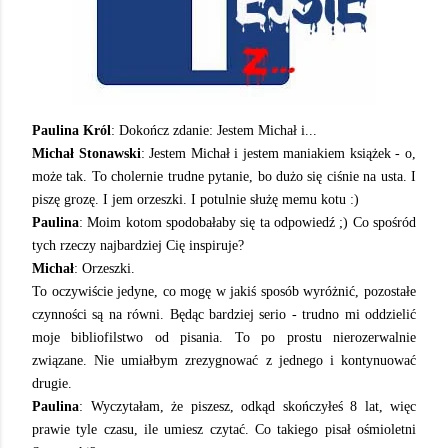
Paulina Król
: Dokończ zdanie: Jestem Michał i...
Michał Stonawski
: Jestem Michał i jestem maniakiem książek - o,
może tak. To cholernie trudne pytanie, bo dużo się ciśnie na usta. I
piszę grozę. I jem orzeszki. I potulnie służę memu kotu :)
Paulina
: Moim kotom spodobałaby się ta odpowiedź ;) Co spośród
tych rzeczy najbardziej Cię inspiruje?
Michał
: Orzeszki.
To oczywiście jedyne, co mogę w jakiś sposób wyróżnić, pozostałe
czynności są na równi. Będąc bardziej serio - trudno mi oddzielić
moje bibliofilstwo od pisania. To po prostu nierozerwalnie
związane. Nie umiałbym zrezygnować z jednego i kontynuować
drugie.
Paulina
: Wyczytałam, że piszesz, odkąd skończyłeś 8 lat, więc
prawie tyle czasu, ile umiesz czytać. Co takiego pisał ośmioletni