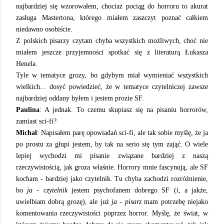
najbardziej się wzorowałem, chociaż pociąg do horroru to akurat
zasługa Mastertona, którego miałem zaszczyt poznać całkiem
niedawno osobiście.
Z polskich pisarzy czytam chyba wszystkich możliwych, choć nie
miałem jeszcze przyjemności spotkać się z literaturą Łukasza
Henela.
Tyle w tematyce grozy, bo gdybym miał wymieniać wszystkich
wielkich... dosyć powiedzieć, że w tematyce czytelniczej zawsze
najbardziej oddany byłem i jestem prozie SF.
Paulina
: A jednak. To czemu skupiasz się na pisaniu horrorów,
zamiast sci-fi?
Michał
: Napisałem parę opowiadań sci-fi, ale tak sobie myślę, że ja
po prostu za głupi jestem, by tak na serio się tym zająć. O wiele
lepiej wychodzi mi pisanie związane bardziej z naszą
rzeczywistością, jak groza właśnie. Horrory mnie fascynują, ale SF
kocham - bardziej jako czytelnik. Tu chyba zachodzi rozróżnienie,
bo
ja - czytelnik
jestem psychofanem dobrego SF (i, a jakże,
uwielbiam dobrą grozę), ale już
ja - pisarz
mam potrzebę niejako
komentowania rzeczywistości poprzez horror. Myślę, że świat, w