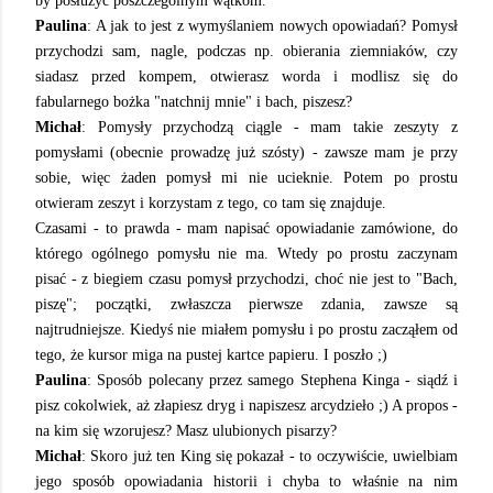
by posłużyć poszczególnym wątkom.
Paulina
: A jak to jest z wymyślaniem nowych opowiadań? Pomysł
przychodzi sam, nagle, podczas np. obierania ziemniaków, czy
siadasz przed kompem, otwierasz worda i modlisz się do
fabularnego bożka "natchnij mnie" i bach, piszesz?
Michał
: Pomysły przychodzą ciągle - mam takie zeszyty z
pomysłami (obecnie prowadzę już szósty) - zawsze mam je przy
sobie, więc żaden pomysł mi nie ucieknie. Potem po prostu
otwieram zeszyt i korzystam z tego, co tam się znajduje.
Czasami - to prawda - mam napisać opowiadanie zamówione, do
którego ogólnego pomysłu nie ma. Wtedy po prostu zaczynam
pisać - z biegiem czasu pomysł przychodzi, choć nie jest to "Bach,
piszę"; początki, zwłaszcza pierwsze zdania, zawsze są
najtrudniejsze. Kiedyś nie miałem pomysłu i po prostu zacząłem od
tego, że kursor miga na pustej kartce papieru. I poszło ;)
Paulina
: Sposób polecany przez samego Stephena Kinga - siądź i
pisz cokolwiek, aż złapiesz dryg i napiszesz arcydzieło ;) A propos -
na kim się wzorujesz? Masz ulubionych pisarzy?
Michał
: Skoro już ten King się pokazał - to oczywiście, uwielbiam
jego sposób opowiadania historii i chyba to właśnie na nim