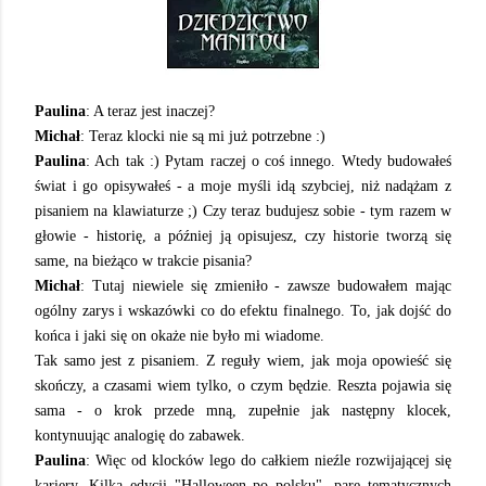
Paulina
: A teraz jest inaczej?
Michał
: Teraz klocki nie są mi już potrzebne :)
Paulina
: Ach tak :) Pytam raczej o coś innego. Wtedy budowałeś
świat i go opisywałeś - a moje myśli idą szybciej, niż nadążam z
pisaniem na klawiaturze ;) Czy teraz budujesz sobie - tym razem w
głowie - historię, a później ją opisujesz, czy historie tworzą się
same, na bieżąco w trakcie pisania?
Michał
: Tutaj niewiele się zmieniło - zawsze budowałem mając
ogólny zarys i wskazówki co do efektu finalnego. To, jak dojść do
końca i jaki się on okaże nie było mi wiadome.
Tak samo jest z pisaniem. Z reguły wiem, jak moja opowieść się
skończy, a czasami wiem tylko, o czym będzie. Reszta pojawia się
sama - o krok przede mną, zupełnie jak następny klocek,
kontynuując analogię do zabawek.
Paulina
: Więc od klocków lego do całkiem nieźle rozwijającej się
kariery. Kilka edycji "Halloween po polsku", parę tematycznych